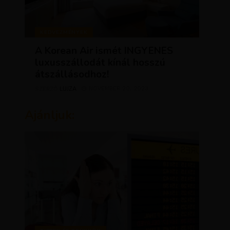
KEDVEZMÉNYEK
A Korean Air ismét INGYENES
luxusszállodát kínál hosszú
átszállásodhoz!
LUJZA
NOVEMBER 20, 2023
SZERZŐ
Ajánljuk: