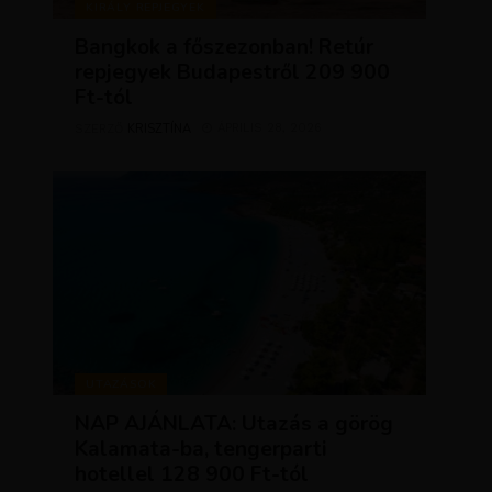
KIRÁLY REPJEGYEK
Bangkok a főszezonban! Retúr
repjegyek Budapestről 209 900
Ft-tól
KRISZTÍNA
ÁPRILIS 28, 2026
SZERZŐ
UTAZÁSOK
NAP AJÁNLATA: Utazás a görög
Kalamata-ba, tengerparti
hotellel 128 900 Ft-tól