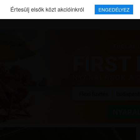
Értesülj elsők közt akcióinkról
ENGEDÉLYEZ
REPJEGYEK
MAGAZIN
UTAZÁSOK
HÍREK
RÓLUNK