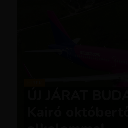
HÍREK
ÚJ JÁRAT BUD
Kairó októbertő