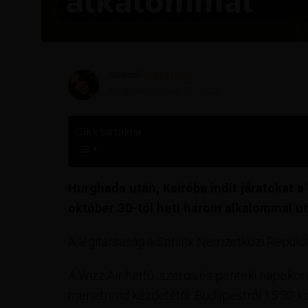
alkalommal
Szerző
Krisztína
Megjelent
június 15, 2023
Cikk tartalma
Hurghada után, Kairóba indít járatokat a
október 30-tól heti három alkalommal u
A légitársaság a Sphinx Nemzetközi Repülőté
A Wizz Air hétfő, szerda és pénteki napokon
menetrend kezdetétől. Budapestről 15:50-kor 