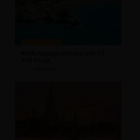
KIRÁLY REPJEGYEK
Korfu repjegy júniusra már 33
470 Ft-tól
KRISZTÍNA
MÁJUS 13, 2026
SZERZŐ