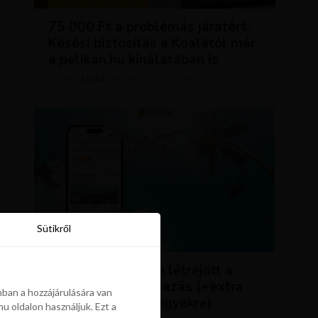
TIPPEK ÉS TRÜKKÖK
75 000 Ft a problémás járatért.
Késési biztosítás a Koalától már
a pelikan.hu kínálatában is
LUJZA
ÁPRILIS 23, 2024
SZERZŐ
Sütikről
Sütikről
HÍREK
ÚJDONSÁG: végre létrejött a
Pelikán.hu alkalmazás (+extra
ban a hozzájárulására van
kedvezmény repjegyekre)
u oldalon használjuk. Ezt a
ban a hozzájárulására van