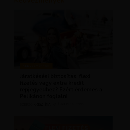
Kedvezmények
KEDVEZMÉNYEK
Járatkésési biztosítás, flexi
fizetés vagy extra kredit
repjegyedhez? Ezért érdemes a
Pelikánon foglalni
KRISZTÍNA
ÁPRILIS 16, 2025
SZERZŐ