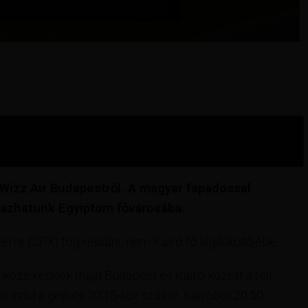
 Wizz Air Budapestről. A magyar fapadossal
tazhatunk Egyiptom fővárosába.
rre (SPX) fog repülni, nem Kairó fő légikikötőjébe.
 közlekednek majd Budapest és Kairó között a téli
indul a gép és 20:15-kor száll le, Kairóból 20:50-