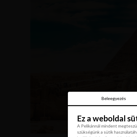
Beleegyezés
Beleegyezés
Ez a weboldal sü
Ez a weboldal sü
A Pelikánnál mindent megteszün
szükségünk a sütik használatáho
A Pelikánnál mindent megteszün