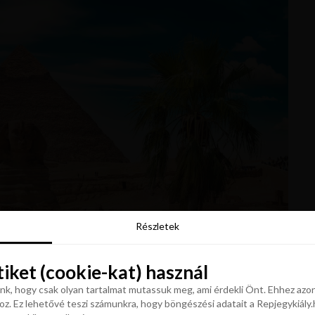
Részletek
Részletek
tiket (cookie-kat) használ
tiket (cookie-kat) használ
k, hogy csak olyan tartalmat mutassuk meg, ami érdekli Önt. Ehhez azon
z. Ez lehetővé teszi számunkra, hogy böngészési adatait a Repjegykiály.h
k, hogy csak olyan tartalmat mutassuk meg, ami érdekli Önt. Ehhez azon