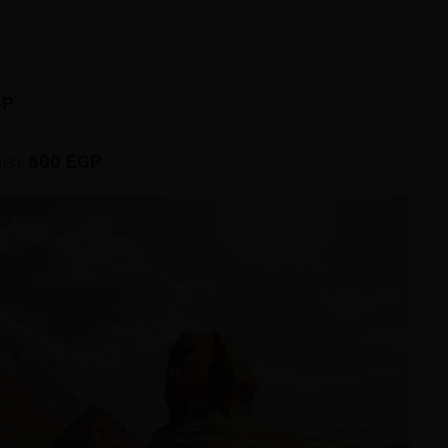
GP
is):
600 EGP