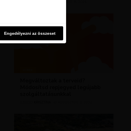
KRISZTÍNA
MÁRCIUS 11, 2024
SZERZŐ
u oldalon használjuk. Ezt a
Engedélyezni az összeset
Engedélyezni az összeset
HÍREK
Megváltoztak a terveid?
Módosítsd repjegyed legújabb
szolgáltatásunkkal
KRISZTÍNA
AUGUSZTUS 2, 2023
SZERZŐ