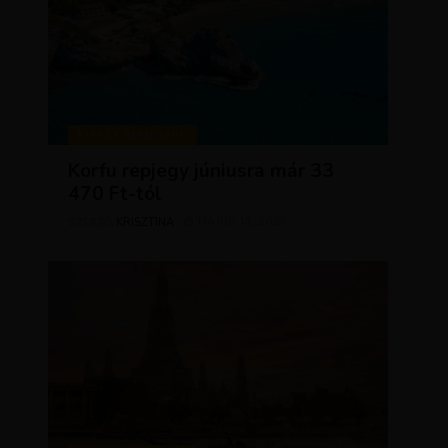
KIRÁLY REPJEGYEK
Korfu repjegy júniusra már 33
470 Ft-tól
KRISZTÍNA
MÁJUS 13, 2026
SZERZŐ