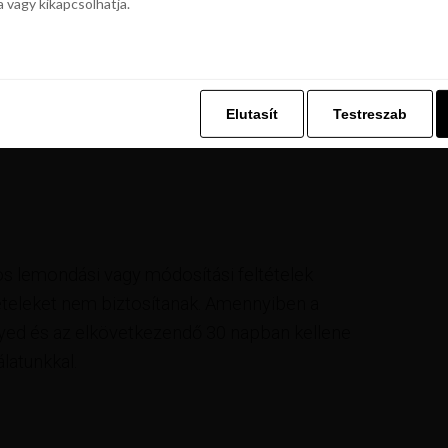
a vagy kikapcsolhatja.
égei:
z. Ez lehetővé teszi számunkra, hogy böngészési adatait a Repjegykiály.h
a vagy kikapcsolhatja.
Elutasít
Testreszab
Elutasít
Testreszab
os lemondási vagy módosítási feltételek
ételeket nem biztosítanak. Amennyiben a
egyed és az elkövetkezendő 30 napban kellene
latunkkal.