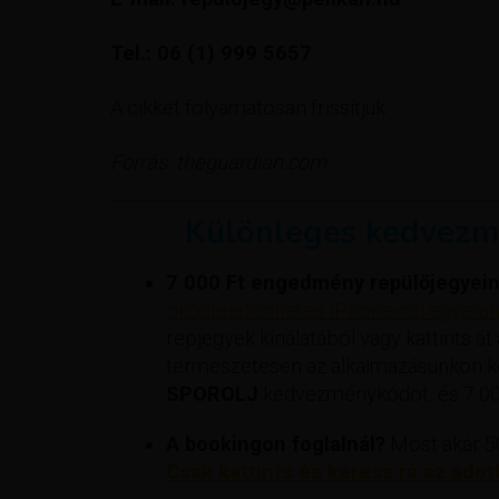
Tel.: 06 (1) 999 5657
A cikket folyamatosan frissítjük
Forrás: theguardian.com
Különleges kedvezm
7 000 Ft engedmény repülőjegyein
okostelefonnal és iPhone-nal egyaránt
repjegyek kínálatából vagy kattints át
természetesen az alkalmazásunkon ker
SPOROLJ
kedvezménykódot, és 7 000
A bookingon foglalnál?
Most akár 50
Csak kattints és keress rá az adot