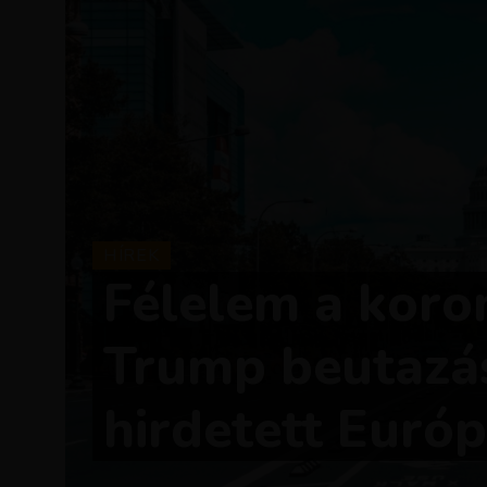
HÍREK
Félelem a koron
Trump beutazás
hirdetett Európ