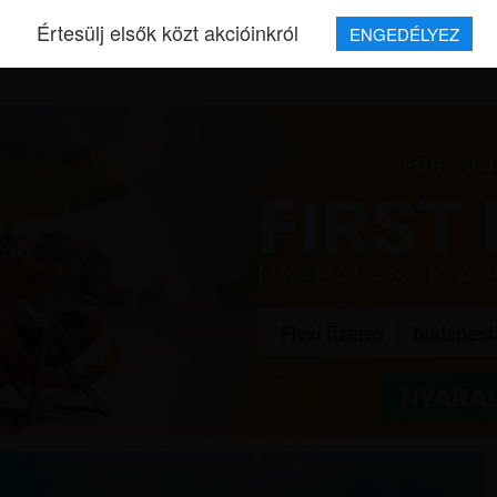
Értesülj elsők közt akcióinkról
ENGEDÉLYEZ
REPJEGYEK
MAGAZIN
UTAZÁSOK
HÍREK
RÓLUNK