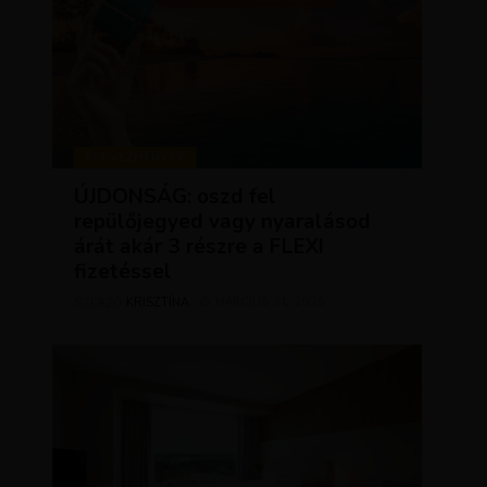
KEDVEZMÉNYEK
ÚJDONSÁG: oszd fel
repülőjegyed vagy nyaralásod
árát akár 3 részre a FLEXI
fizetéssel
KRISZTÍNA
MÁRCIUS 31, 2025
SZERZŐ