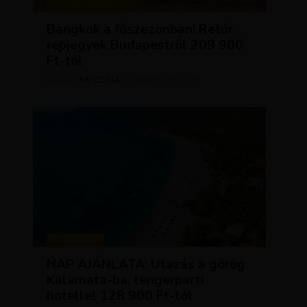
KIRÁLY REPJEGYEK
Bangkok a főszezonban! Retúr
repjegyek Budapestről 209 900
Ft-tól
KRISZTÍNA
ÁPRILIS 28, 2026
SZERZŐ
UTAZÁSOK
NAP AJÁNLATA: Utazás a görög
Kalamata-ba, tengerparti
hotellel 128 900 Ft-tól