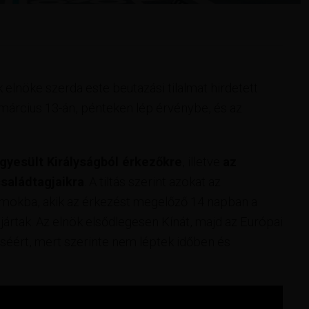
elnöke szerda este beutazási tilalmat hirdetett
 március 13-án, pénteken lép érvénybe, és az
gyesült Királyságból érkezőkre
, illetve
az
saládtagjaikra
. A tiltás szerint azokat az
mokba, akik az érkezést megelőző 14 napban a
rtak. Az elnök elsődlegesen Kínát, majd az Európai
déséért, mert szerinte nem léptek időben és