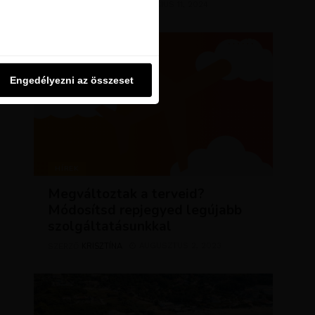
KRISZTÍNA
MÁRCIUS 11, 2024
SZERZŐ
u oldalon használjuk. Ezt a
Engedélyezni az összeset
Engedélyezni az összeset
HÍREK
Megváltoztak a terveid?
Módosítsd repjegyed legújabb
szolgáltatásunkkal
KRISZTÍNA
AUGUSZTUS 2, 2023
SZERZŐ