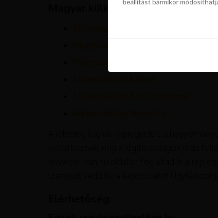
beállítást bármikor módosíthatj
Magyar külképviseletek elérhetős
szükségünk a sütik használatáho
beállítást bármikor módosíthatj
Főkonzulátus New York
Nagykövetség Washington
Főkonzulátus Los Angeles
Alkonzulátus Miami
Alkonzulátus San Francisco
Alkonzulátus Houston
A jelenleg foglalt repjegyekre a hagyomány
vonatkoznak, míg a légitársaságok más felt
www.pelikan.hu oldalon foglaltad le a repj
utaznod, vedd fel a kapcsolatot Ügyfélszolgá
Elérhetőség:
E-mail: repulojegy@pelikan.hu