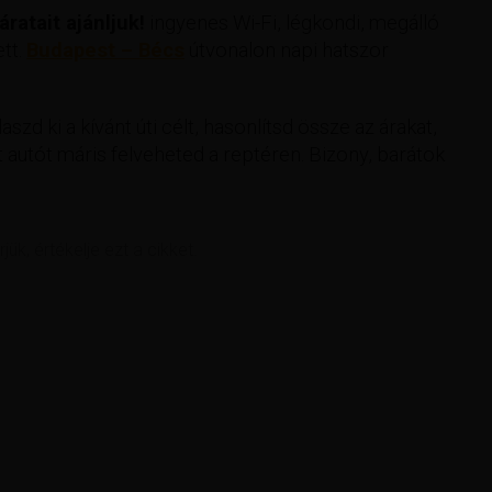
ratait ajánljuk!
ingyenes Wi-Fi, légkondi, megálló
ett.
Budapest – Bécs
útvonalon napi hatszor
aszd ki a kívánt úti célt, hasonlítsd össze az árakat,
 autót máris felveheted a reptéren. Bizony, barátok
rjük, értékelje ezt a cikket.