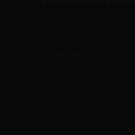
Autóbusz a reptérre? Mi a Flixbus já
közvetlenül a repülőtéri terminál mell
közlekednek.
Autóbérlés a Pelikan.hu
oldalon! Vál
majd válassz egy kocsit. A megrendelt
vagyunk a Rentalcars.com-mal.
Ké