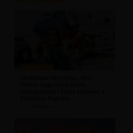
Kedvezmények
KEDVEZMÉNYEK
Járatkésési biztosítás, flexi
fizetés vagy extra kredit
repjegyedhez? Ezért érdemes a
Pelikánon foglalni
KRISZTÍNA
ÁPRILIS 16, 2025
SZERZŐ