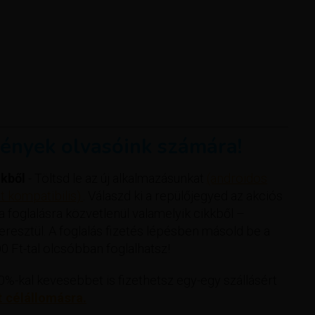
ények olvasóink számára!
kből
- Töltsd le az új alkalmazásunkat
(androidos
 kompatibilis).
. Válaszd ki a repülőjegyed az akciós
 a foglalásra közvetlenül valamelyik cikkből –
esztül. A foglalás fizetés lépésben másold be a
 Ft-tal olcsóbban foglalhatsz!
%-kal kevesebbet is fizethetsz egy-egy szállásért
t célállomásra.