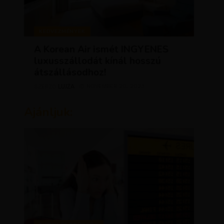
KEDVEZMÉNYEK
A Korean Air ismét INGYENES
luxusszállodát kínál hosszú
átszállásodhoz!
LUJZA
NOVEMBER 20, 2023
SZERZŐ
Ajánljuk: