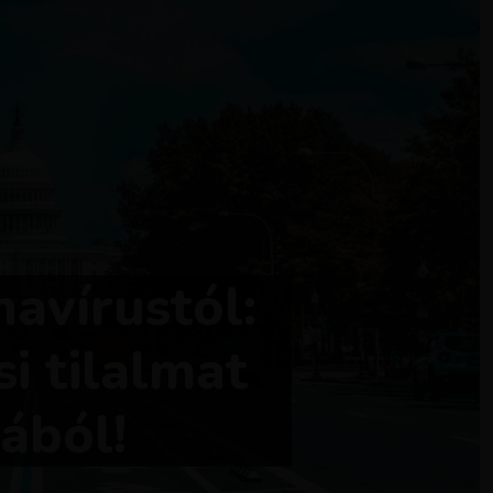
avírustól:
i tilalmat
ából!