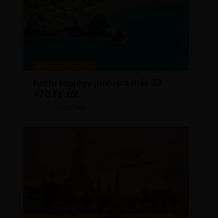
KIRÁLY REPJEGYEK
Korfu repjegy júniusra már 33
470 Ft-tól
KRISZTÍNA
MÁJUS 13, 2026
SZERZŐ