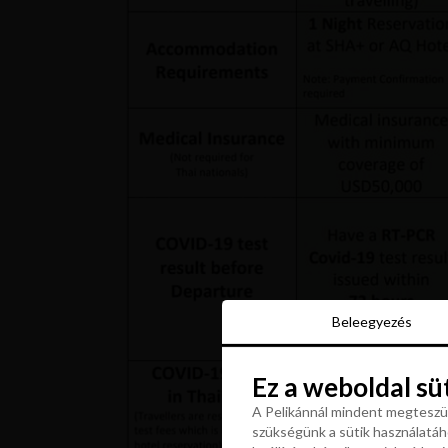
Beleegyezés
Beleegyezés
Ez a weboldal sü
Ez a weboldal sü
A Pelikánnál mindent megteszün
szükségünk a sütik használatáho
A Pelikánnál mindent megteszün