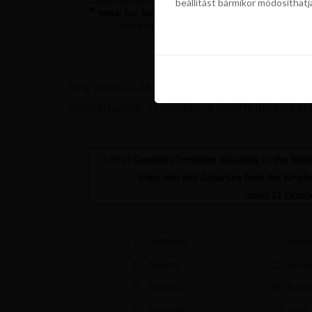
beállítást bármikor módosíthatj
szükségünk a sütik használatáho
beállítást bármikor módosíthatj
Íme annak a 46 országnak a listája, amelyne
látogathatnak Thaiföldre a fenti feltételek te