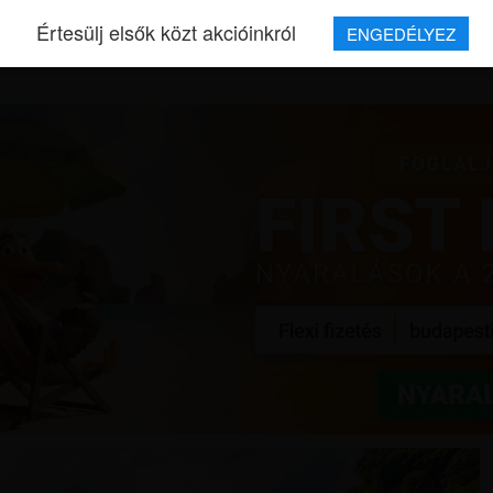
Értesülj elsők közt akcióinkról
ENGEDÉLYEZ
REPJEGYEK
MAGAZIN
UTAZÁSOK
HÍREK
RÓLUNK