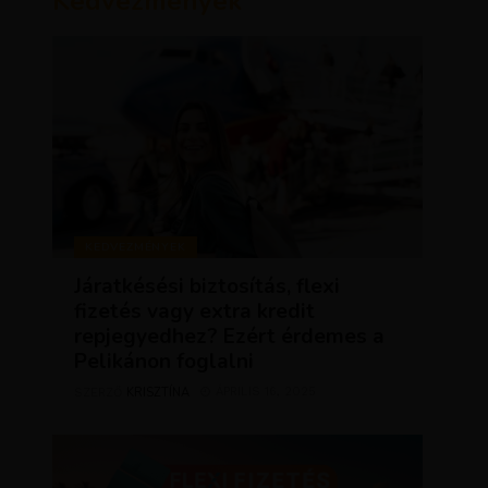
Kedvezmények
KEDVEZMÉNYEK
Járatkésési biztosítás, flexi
fizetés vagy extra kredit
repjegyedhez? Ezért érdemes a
Pelikánon foglalni
KRISZTÍNA
ÁPRILIS 16, 2025
SZERZŐ