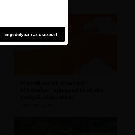
KRISZTÍNA
MÁRCIUS 11, 2024
SZERZŐ
u oldalon használjuk. Ezt a
Engedélyezni az összeset
Engedélyezni az összeset
HÍREK
Megváltoztak a terveid?
Módosítsd repjegyed legújabb
szolgáltatásunkkal
KRISZTÍNA
AUGUSZTUS 2, 2023
SZERZŐ