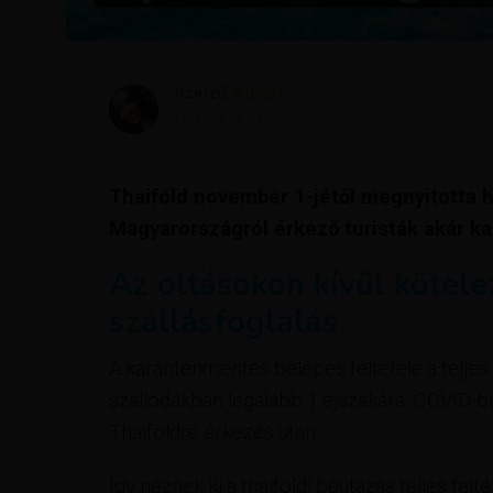
Szerző
Krisztína
Megjelent
október 22, 2021
Thaiföld november 1-jétől megnyitotta hat
Magyarországról érkező turisták akár ka
Az oltásokon kívül kötelez
szállásfoglalás
A karanténmentes belépés feltétele a teljes
szállodákban legalább 1 éjszakára, COVID-bi
Thaiföldre érkezés után.
Így néznek ki a thaiföldi beutazás teljes fel