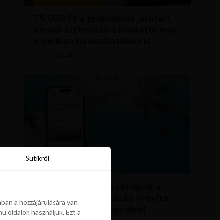
TIPPEK ÉS TRÜKKÖK
75 000 Ft a problémás járatért.
Késési biztosítás a Koalától már
a pelikan.hu kínálatában is
LUJZA
ÁPRILIS 23, 2024
SZERZŐ
Sütikről
Sütikről
HÍREK
ÚJDONSÁG: végre létrejött a
Pelikán.hu alkalmazás (+extra
ban a hozzájárulására van
kedvezmény repjegyekre)
u oldalon használjuk. Ezt a
ban a hozzájárulására van