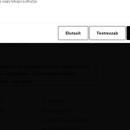
a vagy kikapcsolhatja.
z. Ez lehetővé teszi számunkra, hogy böngészési adatait a Repjegykiály.h
a vagy kikapcsolhatja.
Elutasít
Testreszab
Elutasít
Testreszab
k állampolgárai november 1-től karantén nélkül
ljesítése után: