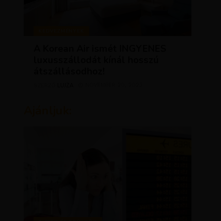
KEDVEZMÉNYEK
A Korean Air ismét INGYENES
luxusszállodát kínál hosszú
átszállásodhoz!
LUJZA
NOVEMBER 20, 2023
SZERZŐ
Ajánljuk: