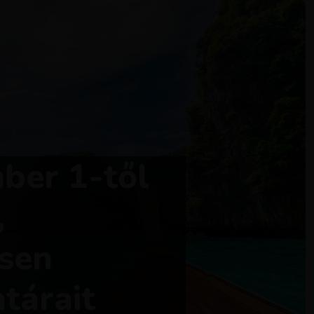
ber 1-től
,
sen
tárait