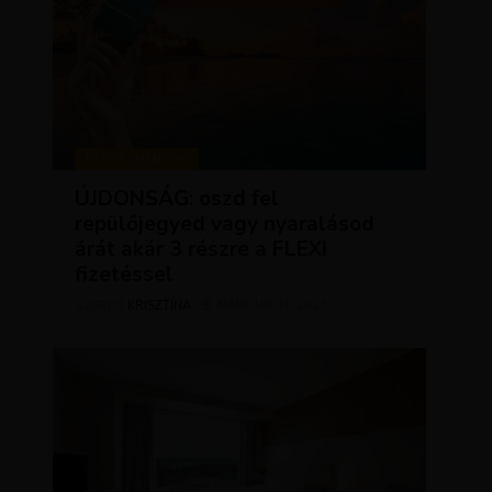
KEDVEZMÉNYEK
ÚJDONSÁG: oszd fel
repülőjegyed vagy nyaralásod
árát akár 3 részre a FLEXI
fizetéssel
KRISZTÍNA
MÁRCIUS 31, 2025
SZERZŐ