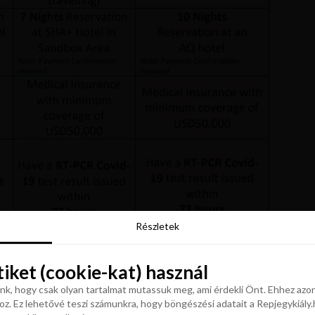
Részletek
Részletek
tiket (cookie-kat) használ
tiket (cookie-kat) használ
k, hogy csak olyan tartalmat mutassuk meg, ami érdekli Önt. Ehhez azon
z. Ez lehetővé teszi számunkra, hogy böngészési adatait a Repjegykiály.h
k, hogy csak olyan tartalmat mutassuk meg, ami érdekli Önt. Ehhez azon