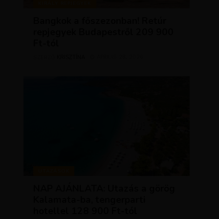
KIRÁLY REPJEGYEK
Bangkok a főszezonban! Retúr
repjegyek Budapestről 209 900
Ft-tól
KRISZTÍNA
ÁPRILIS 28, 2026
SZERZŐ
UTAZÁSOK
NAP AJÁNLATA: Utazás a görög
Kalamata-ba, tengerparti
hotellel 128 900 Ft-tól