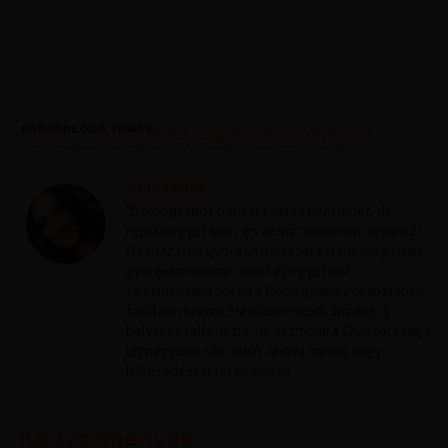
KAPCSOLÓDÓ TÉMÁK:
BARI
,
FEATURED
,
MALLORCA
,
PAFOSZ
,
TENGERPARTI REPJEGYEK
,
TENGERPARTI UTI CELOK
,
ZADAR
Krisztína
"Boldogságot pénzért venni nem lehet, de
repülőjegyet igen, és az már majdnem ugyanaz."
Az utazásba gyorsan beleszerettem, még talán
gyerekkoromban, majd az egyetemi
tanulmányaim során a Repjegykirály csapatában
találtam magam. Ha időm engedi, imádok új
helyeket felfedezni, de számomra Olaszország a
legnagyobb szerelem, ahova mindig nagy
lelkesedéssel térek vissza.
Kedvezmények