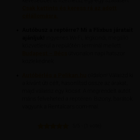
kevesebbet is fizethetsz egy-egy szállásért
Csak kattints és keress rá az adott
célállomásra.
Autóbusz a reptérre? Mi a Flixbus járatait
ajánljuk!
ingyenes Wi-Fi, légkondi, megálló
közvetlenül a repülőtéri terminál mellett.
Budapest – Bécs
útvonalon napi hatszor
közlekednek.
Autóbérlés a Pelikan.hu
oldalon! Válaszd ki
a kívánt úti célt, hasonlítsd össze az árakat,
majd válassz egy kocsit. A megrendelt autót
máris felveheted a reptéren. Bizony, barátok
vagyunk a Rentalcars.com-mal.
5/5 - (1 vote)