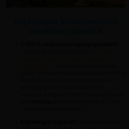
Különleges kedvezmények
olvasóink számára!
7 000 Ft engedmény repülőjegyeinkből
-
Töltsd le az új alkalmazásunkat
(androidos
okostelefonnal és iPhone-nal egyaránt
kompatibilis).
. Válaszd ki a repülőjegyed az
akciós repjegyek kínálatából vagy kattints át a
foglalásra közvetlenül valamelyik cikkből –
természetesen az alkalmazásunkon
keresztül. A foglalás fizetés lépésben másold
be a
SPOROLJ
kedvezménykódot, és 7 000
Ft-tal olcsóbban foglalhatsz!
A bookingon foglalnál?
Most akár 50%-kal