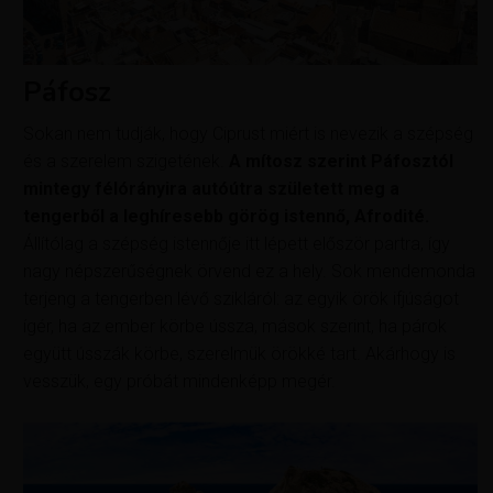
Páfosz
Sokan nem tudják, hogy Ciprust miért is nevezik a szépség
és a szerelem szigetének.
A mítosz szerint Páfosztól
mintegy félórányira autóútra született meg a
tengerből a leghíresebb görög istennő, Afrodité.
Állítólag a szépség istennője itt lépett először partra, így
nagy népszerűségnek örvend ez a hely. Sok mendemonda
terjeng a tengerben lévő szikláról: az egyik örök ifjúságot
ígér, ha az ember körbe ússza, mások szerint, ha párok
együtt ússzák körbe, szerelmük örökké tart. Akárhogy is
vesszük, egy próbát mindenképp megér.