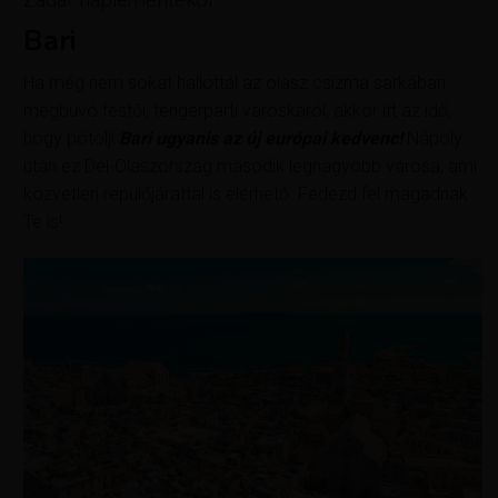
Bari
Ha még nem sokat hallottál az olasz csizma sarkában
megbúvó festői, tengerparti városkáról, akkor itt az idő,
hogy pótolj!
Bari ugyanis az új európai kedvenc!
Nápoly
után ez Dél-Olaszország második legnagyobb városa, ami
közvetlen repülőjárattal is elérhető. Fedezd fel magadnak
Te is!