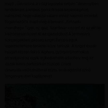
majd:
„Üdvözlünk a világ legszebb helyén.”
Amennyiben
rendelkezel a kritikus gondolkodás képességével,
valószínű, hogy válaszul valami ehhez hasonló mondat
fogalmazódik majd meg a benned:
„Ezt bárki
mondhatja.”
Igen, ez igaz. Szardínián viszont ez az állítás
kísértetiesen közel áll az igazsághoz! A természeti
szépségekben gazdag sziget Európa egyik
legérintetlenebb területei közé tartozik. A sziget észak-
nyugati részén fekvő
Alghero
, gyönyörű homokos
strandjaival az egyik legkedveltebb üdülőhely, míg az
észak-keleti partvidékén húzódó
Costa
Smeralda
valószínűtlenül tiszta, smaragdzöld színű
tengervize után kapta nevét.