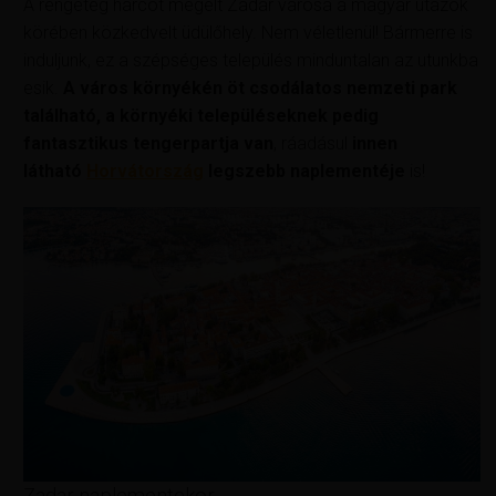
A rengeteg harcot megélt Zadar városa a magyar utazók
körében közkedvelt üdülőhely. Nem véletlenül! Bármerre is
induljunk, ez a szépséges település minduntalan az utunkba
esik.
A város környékén öt csodálatos nemzeti park
található, a környéki településeknek pedig
fantasztikus tengerpartja van
, ráadásul
innen
látható
Horvátország
legszebb naplementéje
is!
Zadar naplementekor