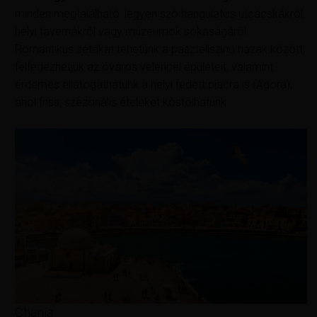
minden megtalálható: legyen szó hangulatos utcácskákról,
helyi tavernákról vagy múzeumok sokaságáról.
Romantikus sétákat tehetünk a pasztellszínű házak között,
felfedezhetjük az óváros velencei épületeit, valamint
érdemes ellátogathatunk a helyi fedett piacra is (Agora),
ahol friss, szezonális ételeket kóstolhatunk.
Chania