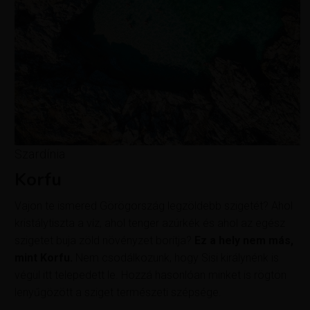
Szardínia
Korfu
Vajon te ismered Görögország legzöldebb szigetét? Ahol
kristálytiszta a víz, ahol tenger azúrkék és ahol az egész
szigetet buja zöld növényzet borítja?
Ez a hely nem más,
mint Korfu.
Nem csodálkozunk, hogy Sisi királynénk is
végül itt telepedett le. Hozzá hasonlóan minket is rögtön
lenyűgözött a sziget természeti szépsége.