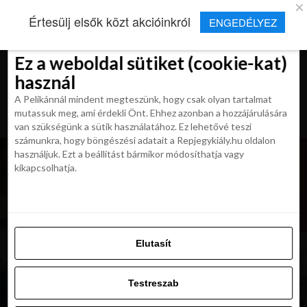
×
Új Repjegykirály alkalmazás
Értesülj elsők közt akcióinkról
ENGEDÉLYEZ
Beleegyezés
Beleegyezés
Részletek
Részletek
Sütikről
Sütikről
Telepítés
Aktuális hírek, cikkek és TOP utazási
ajánlatok egy kattintásnyira.
Ez a weboldal sütiket (cookie-kat)
Ez a weboldal sütiket (cookie-kat)
használ
használ
A Pelikánnál mindent megteszünk, hogy csak olyan tartalmat
A Pelikánnál mindent megteszünk, hogy csak olyan tartalmat
mutassuk meg, ami érdekli Önt. Ehhez azonban a hozzájárulására
mutassuk meg, ami érdekli Önt. Ehhez azonban a hozzájárulására
van szükségünk a sütik használatához. Ez lehetővé teszi
van szükségünk a sütik használatához. Ez lehetővé teszi
számunkra, hogy böngészési adatait a Repjegykiály.hu oldalon
számunkra, hogy böngészési adatait a Repjegykiály.hu oldalon
használjuk. Ezt a beállítást bármikor módosíthatja vagy
használjuk. Ezt a beállítást bármikor módosíthatja vagy
kikapcsolhatja.
kikapcsolhatja.
Elutasít
Elutasít
Testreszab
Testreszab
Engedélyezni az összeset