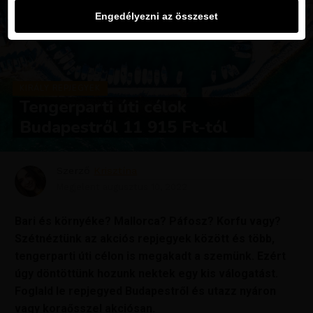
Engedélyezni az összeset
KIRÁLY REPJEGYEK
Tengerparti úti célok
Budapestről 11 915 Ft-tól
Szerző
Krisztína
Megjelent
augusztus 10, 2022
Bari és környéke? Mallorca? Páfosz? Korfu vagy?
Szétnéztünk az akciós repjegyek között és több,
tengerparti úti célon is megakadt a szemünk. Ezért
úgy döntöttünk hozunk nektek egy kis válogatást.
Foglald le repjegyed Budapestről és utazz nyáron
vagy koraősszel akciósan.