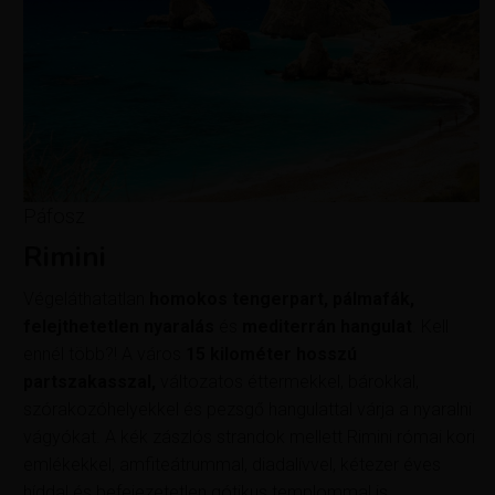
Páfosz
Rimini
Végeláthatatlan
homokos tengerpart, pálmafák,
felejthetetlen nyaralás
és
mediterrán hangulat
. Kell
ennél több?! A város
15 kilométer hosszú
partszakasszal,
változatos éttermekkel, bárokkal,
szórakozóhelyekkel és pezsgő hangulattal várja a nyaralni
vágyókat. A kék zászlós strandok mellett Rimini római kori
emlékekkel, amfiteátrummal, diadalívvel, kétezer éves
híddal és befejezetetlen gótikus templommal is