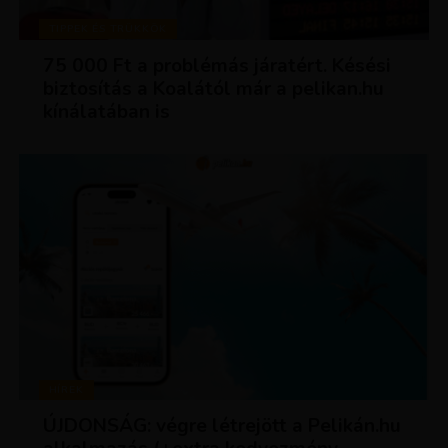
TIPPEK ÉS TRÜKKÖK
75 000 Ft a problémás járatért. Késési
biztosítás a Koalától már a pelikan.hu
kínálatában is
HÍREK
ÚJDONSÁG: végre létrejött a Pelikán.hu