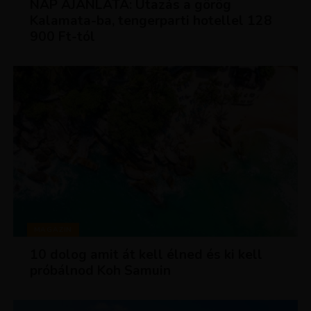
NAP AJÁNLATA: Utazás a görög
Kalamata-ba, tengerparti hotellel 128
900 Ft-tól
MAGAZIN
10 dolog amit át kell élned és ki kell
próbálnod Koh Samuin