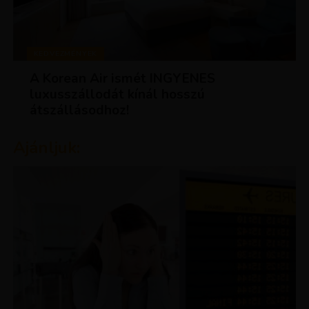
KEDVEZMÉNYEK
A Korean Air ismét INGYENES
luxusszállodát kínál hosszú
átszállásodhoz!
Ajánljuk: