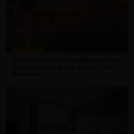
KEDVEZMÉNYEK
ÚJDONSÁG: oszd fel repülőjegyed vagy
nyaralásod árát akár 3 részre a FLEXI
fizetéssel