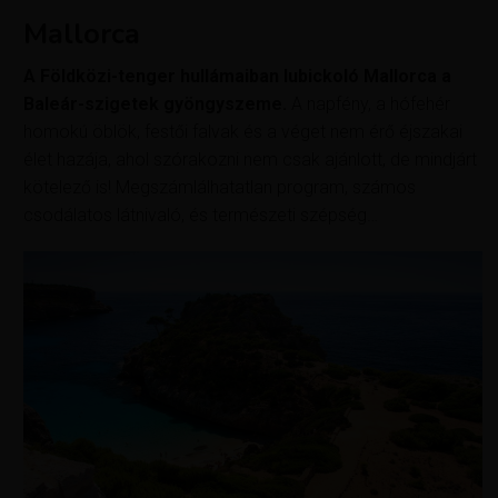
Mallorca
A Földközi-tenger hullámaiban lubickoló Mallorca a
Baleár-szigetek gyöngyszeme.
A napfény, a hófehér
homokú öblök, festői falvak és a véget nem érő éjszakai
élet hazája, ahol szórakozni nem csak ajánlott, de mindjárt
kötelező is! Megszámlálhatatlan program, számos
csodálatos látnivaló, és természeti szépség…