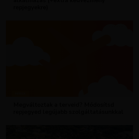
alkalmazás (+extra kedvezmény
repjegyekre)
HÍREK
Megváltoztak a terveid? Módosítsd
repjegyed legújabb szolgáltatásunkkal