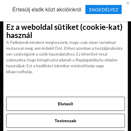
×
Új Repjegykirály alkalmazás
Értesülj elsők közt akcióinkról
ENGEDÉLYEZ
Beleegyezés
Beleegyezés
Részletek
Részletek
Sütikről
Sütikről
Telepítés
Aktuális hírek, cikkek és TOP utazási
ajánlatok egy kattintásnyira.
Ez a weboldal sütiket (cookie-kat)
Ez a weboldal sütiket (cookie-kat)
használ
használ
A Pelikánnál mindent megteszünk, hogy csak olyan tartalmat
A Pelikánnál mindent megteszünk, hogy csak olyan tartalmat
mutassuk meg, ami érdekli Önt. Ehhez azonban a hozzájárulására
mutassuk meg, ami érdekli Önt. Ehhez azonban a hozzájárulására
van szükségünk a sütik használatához. Ez lehetővé teszi
van szükségünk a sütik használatához. Ez lehetővé teszi
számunkra, hogy böngészési adatait a Repjegykiály.hu oldalon
All posts tagged "szoul repjegy"
számunkra, hogy böngészési adatait a Repjegykiály.hu oldalon
használjuk. Ezt a beállítást bármikor módosíthatja vagy
használjuk. Ezt a beállítást bármikor módosíthatja vagy
kikapcsolhatja.
kikapcsolhatja.
KIRÁLY REPJEGYEK
LOT akció: Utazz közvetlenül Budapestről
Szöulba most 219 900 Ft-ért
Elutasít
Elutasít
KIRÁLY REPJEGYEK
LOT akció: Utazz közvetlenül Budapestről
Testreszab
Szöulba most 224 900 Ft-tól
Testreszab
Engedélyezni az összeset