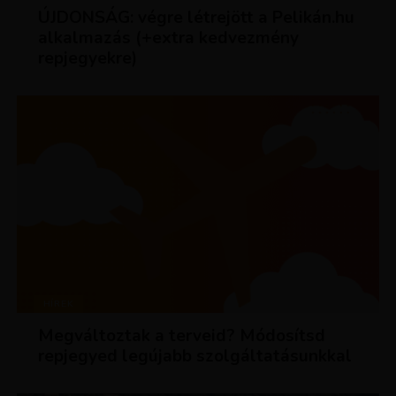
ÚJDONSÁG: végre létrejött a Pelikán.hu
alkalmazás (+extra kedvezmény
repjegyekre)
HÍREK
Megváltoztak a terveid? Módosítsd
repjegyed legújabb szolgáltatásunkkal