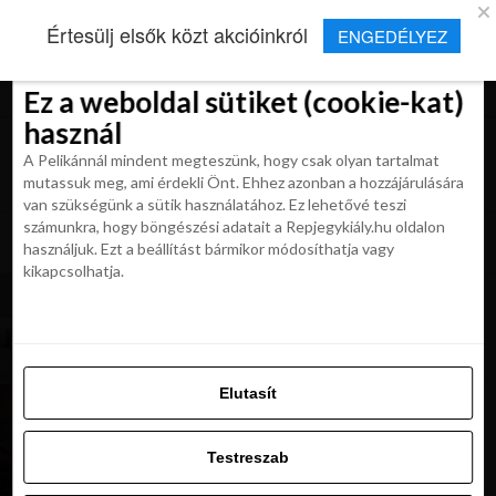
×
Új Repjegykirály alkalmazás
Értesülj elsők közt akcióinkról
ENGEDÉLYEZ
Beleegyezés
Beleegyezés
Részletek
Részletek
Sütikről
Sütikről
Telepítés
Aktuális hírek, cikkek és TOP utazási
ajánlatok egy kattintásnyira.
Ez a weboldal sütiket (cookie-kat)
Ez a weboldal sütiket (cookie-kat)
használ
használ
A Pelikánnál mindent megteszünk, hogy csak olyan tartalmat
A Pelikánnál mindent megteszünk, hogy csak olyan tartalmat
mutassuk meg, ami érdekli Önt. Ehhez azonban a hozzájárulására
mutassuk meg, ami érdekli Önt. Ehhez azonban a hozzájárulására
van szükségünk a sütik használatához. Ez lehetővé teszi
van szükségünk a sütik használatához. Ez lehetővé teszi
számunkra, hogy böngészési adatait a Repjegykiály.hu oldalon
All posts tagged "Schwechat"
számunkra, hogy böngészési adatait a Repjegykiály.hu oldalon
használjuk. Ezt a beállítást bármikor módosíthatja vagy
használjuk. Ezt a beállítást bármikor módosíthatja vagy
kikapcsolhatja.
kikapcsolhatja.
HÍREK
Jó hírek Bécsből: A Schwechat repülőtér
március 29-én üzembe helyezi a megújult 2-es
terminálját
Elutasít
Elutasít
HÍREK
Ausztria eltörli az egyes országokba való
Testreszab
repülés tilalmát. Augusztus 1-től nincsenek
Testreszab
korlátozások
Engedélyezni az összeset