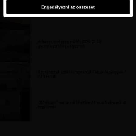
HÍREK
Engedélyezni az összeset
A bécsi repülőtér július 16-tól 18 országnak
megtiltja a berepülést
HÍREK
A bécsi reptéren mától COVID-19
gyorsteszteket végeznek
KIRÁLY REPJEGYEK
Szeretettel a bécsi reptérről! Retúr repjegyek 7
270 Ft-tól
KIRÁLY REPJEGYEK
„Bombajó” napja volt hétfőn a bécsi Schwechat
reptérnek