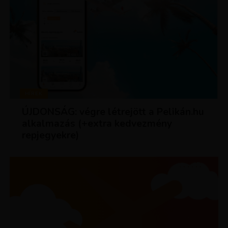
HÍREK
ÚJDONSÁG: végre létrejött a Pelikán.hu
alkalmazás (+extra kedvezmény
repjegyekre)