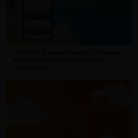
HÍREK
ÚJDONSÁG: végre létrejött a Pelikán.hu
alkalmazás (+extra kedvezmény
repjegyekre)