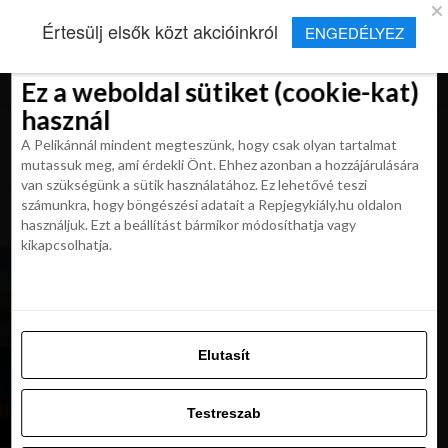
×
Új Repjegykirály alkalmazás
Értesülj elsők közt akcióinkról
ENGEDÉLYEZ
Beleegyezés
Beleegyezés
Részletek
Részletek
Sütikről
Sütikről
Telepítés
Aktuális hírek, cikkek és TOP utazási
ajánlatok egy kattintásnyira.
Ez a weboldal sütiket (cookie-kat)
Ez a weboldal sütiket (cookie-kat)
használ
használ
A Pelikánnál mindent megteszünk, hogy csak olyan tartalmat
A Pelikánnál mindent megteszünk, hogy csak olyan tartalmat
mutassuk meg, ami érdekli Önt. Ehhez azonban a hozzájárulására
mutassuk meg, ami érdekli Önt. Ehhez azonban a hozzájárulására
van szükségünk a sütik használatához. Ez lehetővé teszi
van szükségünk a sütik használatához. Ez lehetővé teszi
számunkra, hogy böngészési adatait a Repjegykiály.hu oldalon
All posts tagged "repjegyek USA"
számunkra, hogy böngészési adatait a Repjegykiály.hu oldalon
használjuk. Ezt a beállítást bármikor módosíthatja vagy
használjuk. Ezt a beállítást bármikor módosíthatja vagy
kikapcsolhatja.
kikapcsolhatja.
KIRÁLY REPJEGYEK
USA szenzációs áron! Turkish Airlines repjegyek
184 900 Ft-tól (New York, Miami, Los Angeles)
Elutasít
Elutasít
KIRÁLY REPJEGYEK
USA és Kanada szenzációs áron! Foglalj 144
Testreszab
900 Ft-tól (New York, Miami, Los Angeles,
Testreszab
Toronto)
Engedélyezni az összeset