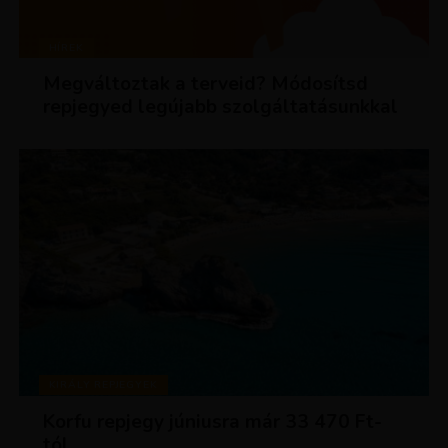
HÍREK
Megváltoztak a terveid? Módosítsd
repjegyed legújabb szolgáltatásunkkal
KIRÁLY REPJEGYEK
Korfu repjegy júniusra már 33 470 Ft-
tól