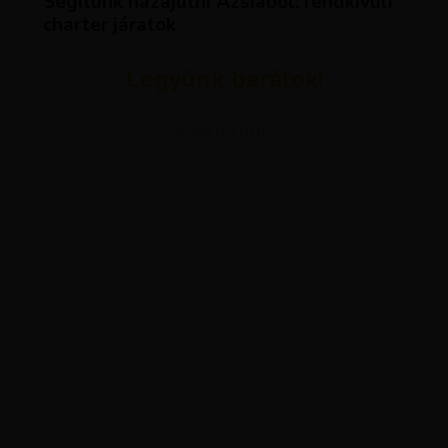
Segítünk hazajutni Ázsiából: rendkívüli
charter járatok
Legyünk barátok!
ADVERTISEMENT