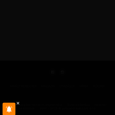
KIRÁLY REPJEGYEK
MAGAZIN
UTAZÁSOK
HÍREK
RÓLUNK
GYIK
Illegális tartalom bejelentése
Sütik beállítása
Hírlevél-
beállítások
2004 - 2025 © pelicantravel.com s.r.o.