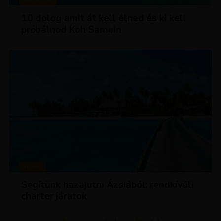
MAGAZIN
10 dolog amit át kell élned és ki kell
próbálnod Koh Samuin
HÍREK
Segítünk hazajutni Ázsiából: rendkívüli
charter járatok