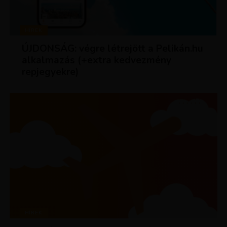
HÍREK
ÚJDONSÁG: végre létrejött a Pelikán.hu
alkalmazás (+extra kedvezmény
repjegyekre)
HÍREK