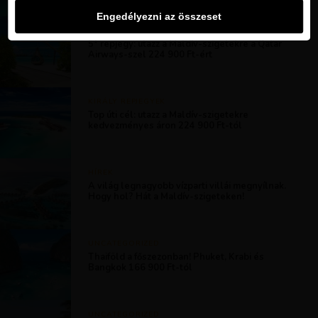
Engedélyezni az összeset
KIRÁLY REPJEGYEK
5* repjegy: utazz a Maldív-szigetekre a Qatar
Airways-szel 224 900 Ft-ért
KIRÁLY REPJEGYEK
Top úti cél: utazz a Maldív-szigetekre
kedvezményes áron 224 900 Ft-tól
HÍREK
A világ legnagyobb vízparti villái megnyílnak.
Hogy hol? Hát a Maldív-szigeteken!
UNCATEGORIZED
Thaiföld a főszezonban! Phuket, Krabi és
Bangkok 166 900 Ft-tól
UNCATEGORIZED