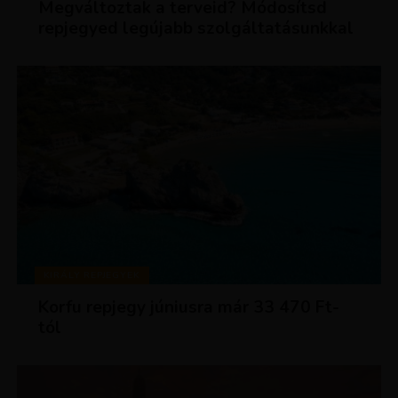
Megváltoztak a terveid? Módosítsd
repjegyed legújabb szolgáltatásunkkal
KIRÁLY REPJEGYEK
Korfu repjegy júniusra már 33 470 Ft-
tól