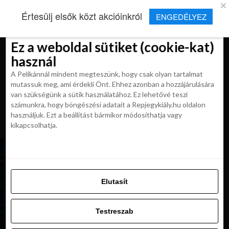
×
Új Repjegykirály alkalmazás
Értesülj elsők közt akcióinkról
ENGEDÉLYEZ
Beleegyezés
Beleegyezés
Részletek
Részletek
Sütikről
Sütikről
Telepítés
Aktuális hírek, cikkek és TOP utazási
ajánlatok egy kattintásnyira.
Ez a weboldal sütiket (cookie-kat)
Ez a weboldal sütiket (cookie-kat)
használ
használ
A Pelikánnál mindent megteszünk, hogy csak olyan tartalmat
A Pelikánnál mindent megteszünk, hogy csak olyan tartalmat
mutassuk meg, ami érdekli Önt. Ehhez azonban a hozzájárulására
mutassuk meg, ami érdekli Önt. Ehhez azonban a hozzájárulására
van szükségünk a sütik használatához. Ez lehetővé teszi
van szükségünk a sütik használatához. Ez lehetővé teszi
számunkra, hogy böngészési adatait a Repjegykiály.hu oldalon
All posts tagged "repjegy maldiv
számunkra, hogy böngészési adatait a Repjegykiály.hu oldalon
használjuk. Ezt a beállítást bármikor módosíthatja vagy
szigetekre"
használjuk. Ezt a beállítást bármikor módosíthatja vagy
kikapcsolhatja.
kikapcsolhatja.
KIRÁLY REPJEGYEK
Top úti cél: utazz a Maldív-szigetekre
kedvezményes áron 299 900 Ft-tól
Elutasít
Elutasít
Testreszab
KIRÁLY REPJEGYEK
Utazz a Maldív-szigetekre Abu Dhabiból a Qatar
Testreszab
Airways-szel 119 900 Ft-ért
Engedélyezni az összeset