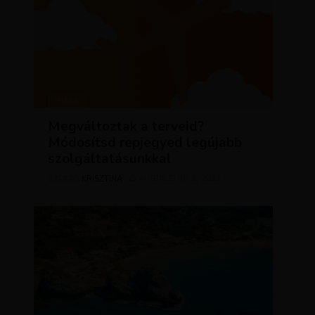
HÍREK
Megváltoztak a terveid?
Módosítsd repjegyed legújabb
szolgáltatásunkkal
KRISZTÍNA
AUGUSZTUS 2, 2023
SZERZŐ