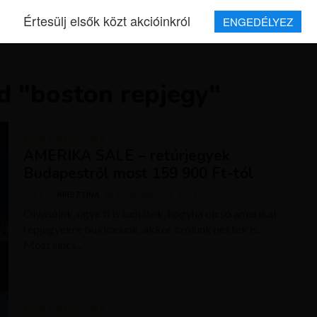
Értesülj elsők közt akcióinkról
ENGEDÉLYEZ
REPJEGYEK
MAGAZIN
UTAZÁSOK
HÍREK
RÓLUNK
d "boston repjegy"
KIRÁLY REPJEGYEK
AMERIKA SALE – retúrjegyek
Budapestről most 159 900 Ft-tól
SZERZŐ
KRISZTÍNA
NOVEMBER 28, 2024
Olvasóink, ugye ti is tudjátok, hogyha olcsó amerikai
repjegyekre bukkanunk, akkor szólunk nektek is.
Most sincs...
KIRÁLY REPJEGYEK