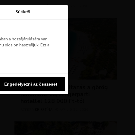
KRISZTÍNA
ÁPRILIS 28, 2026
SZERZŐ
Sütikről
Sütikről
ban a hozzájárulására van
u oldalon használjuk. Ezt a
ban a hozzájárulására van
u oldalon használjuk. Ezt a
UTAZÁSOK
Engedélyezni az összeset
Engedélyezni az összeset
NAP AJÁNLATA: Utazás a görög
Kalamata-ba, tengerparti
hotellel 128 900 Ft-tól
KRISZTÍNA
ÁPRILIS 28, 2026
SZERZŐ