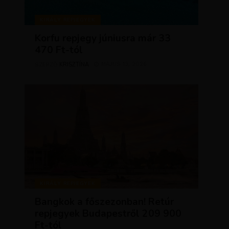
KIRÁLY REPJEGYEK
Korfu repjegy júniusra már 33
470 Ft-tól
KRISZTÍNA
MÁJUS 13, 2026
SZERZŐ
KIRÁLY REPJEGYEK
Bangkok a főszezonban! Retúr
repjegyek Budapestről 209 900
Ft-tól