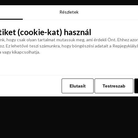
Részletek
Részletek
tiket (cookie-kat) használ
tiket (cookie-kat) használ
k, hogy csak olyan tartalmat mutassuk meg, ami érdekli Önt. Ehhez azon
z. Ez lehetővé teszi számunkra, hogy böngészési adatait a Repjegykiály.h
k, hogy csak olyan tartalmat mutassuk meg, ami érdekli Önt. Ehhez azon
a vagy kikapcsolhatja.
z. Ez lehetővé teszi számunkra, hogy böngészési adatait a Repjegykiály.h
a vagy kikapcsolhatja.
Elutasít
Testreszab
Elutasít
Testreszab