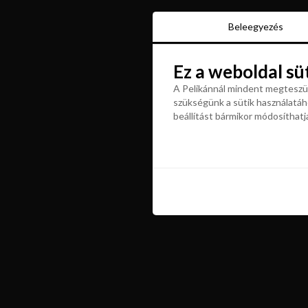
Beleegyezés
Beleegyezés
Ez a weboldal sü
Ez a weboldal sü
A Pelikánnál mindent megteszün
szükségünk a sütik használatáho
A Pelikánnál mindent megteszün
beállítást bármikor módosíthatj
szükségünk a sütik használatáho
beállítást bármikor módosíthatj