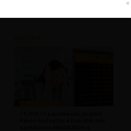
Ajánljuk:
TIPPEK ÉS TRÜKKÖK
75 000 Ft a problémás járatért.
Késési biztosítás a Koalától már
a pelikan.hu kínálatában is