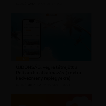
LUJZA
ÁPRILIS 23, 2024
SZERZŐ
HÍREK
ÚJDONSÁG: végre létrejött a
Pelikán.hu alkalmazás (+extra
kedvezmény repjegyekre)
KRISZTÍNA
MÁRCIUS 11, 2024
SZERZŐ