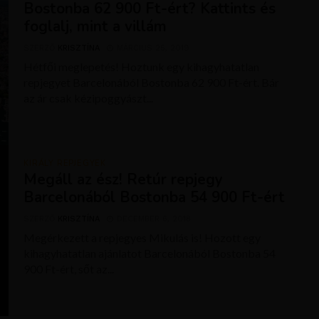
Bostonba 62 900 Ft-ért? Kattints és
foglalj, mint a villám
SZERZŐ
KRISZTÍNA
MÁRCIUS 25, 2019
Hétfői meglepetés! Hoztunk egy kihagyhatatlan
repjegyet Barcelonából Bostonba 62 900 Ft-ért. Bár
az ár csak kézipoggyászt...
KIRÁLY REPJEGYEK
Megáll az ész! Retúr repjegy
Barcelonából Bostonba 54 900 Ft-ért
SZERZŐ
KRISZTÍNA
DECEMBER 6, 2018
Megérkezett a repjegyes Mikulás is! Hozott egy
kihagyhatatlan ajánlatot Barcelonából Bostonba 54
900 Ft-ért, sőt az...