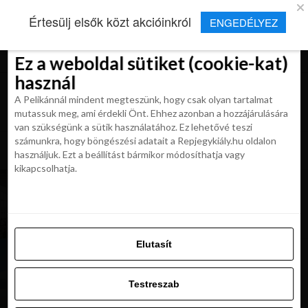
×
Új Repjegykirály alkalmazás
Értesülj elsők közt akcióinkról
ENGEDÉLYEZ
Beleegyezés
Beleegyezés
Részletek
Részletek
Sütikről
Sütikről
Telepítés
Aktuális hírek, cikkek és TOP utazási
ajánlatok egy kattintásnyira.
Ez a weboldal sütiket (cookie-kat)
Ez a weboldal sütiket (cookie-kat)
használ
használ
A Pelikánnál mindent megteszünk, hogy csak olyan tartalmat
A Pelikánnál mindent megteszünk, hogy csak olyan tartalmat
mutassuk meg, ami érdekli Önt. Ehhez azonban a hozzájárulására
mutassuk meg, ami érdekli Önt. Ehhez azonban a hozzájárulására
van szükségünk a sütik használatához. Ez lehetővé teszi
van szükségünk a sütik használatához. Ez lehetővé teszi
számunkra, hogy böngészési adatait a Repjegykiály.hu oldalon
All posts tagged "becsi repuloter"
számunkra, hogy böngészési adatait a Repjegykiály.hu oldalon
használjuk. Ezt a beállítást bármikor módosíthatja vagy
használjuk. Ezt a beállítást bármikor módosíthatja vagy
kikapcsolhatja.
kikapcsolhatja.
HÍREK
A bécsi repülőtér megkezdte a déli terminál
bővítését
Elutasít
Elutasít
KIRÁLY REPJEGYEK
Számos úti cél és első osztályú szolgáltatások.
Testreszab
Milyen a bécsi repülőtérről repülni?
Testreszab
Engedélyezni az összeset