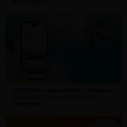
kínálatában is
HÍREK
ÚJDONSÁG: végre létrejött a Pelikán.hu
alkalmazás (+extra kedvezmény
repjegyekre)