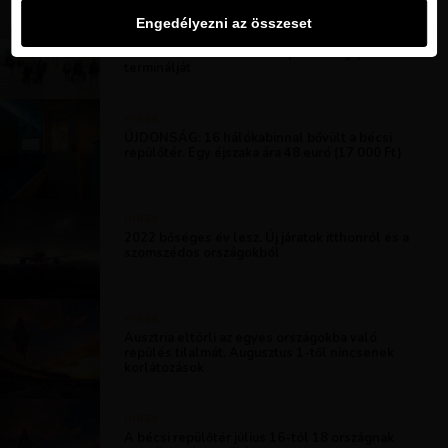
HÍREK
Engedélyezni az összeset
Jó hírek Bécsből: A Schwechat repülőtér
március 29-én üzembe helyezi a megújult 2-es
terminálját
HÍREK
ÚJDONSÁG: 16 hálókabinnal bővült a bécsi
repülőtér. Egy éjszaka ára 48 euró (17 000 Ft)
HÍREK
2022 bőséges év lesz. Új járatok itthonról és a
szomszédos országokból
HÍREK
Ausztria eltörli az egyes országokba való
repülés tilalmát. Augusztus 1-től nincsenek
korlátozások
HÍREK
A bécsi repülőtér július 16-tól 18 országnak