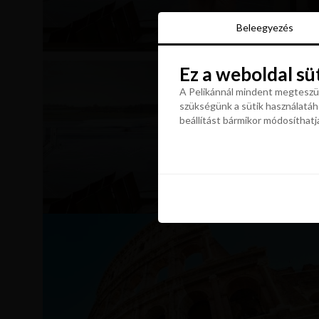
Beleegyezés
Beleegyezés
Ez a weboldal sü
Ez a weboldal sü
A Pelikánnál mindent megteszün
szükségünk a sütik használatáho
A Pelikánnál mindent megteszün
beállítást bármikor módosíthatj
szükségünk a sütik használatáho
beállítást bármikor módosíthatj