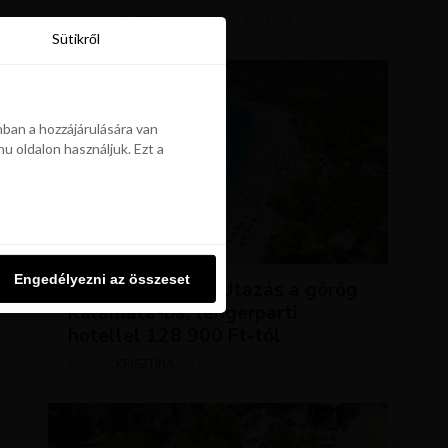
KRISZTÍNA
ÁPRILIS 28, 2026
SZERZŐ
Sütikről
Sütikről
ban a hozzájárulására van
u oldalon használjuk. Ezt a
ban a hozzájárulására van
u oldalon használjuk. Ezt a
UTAZÁSOK
Engedélyezni az összeset
Engedélyezni az összeset
NAP AJÁNLATA: Utazás a görög
Kalamata-ba, tengerparti
hotellel 128 900 Ft-tól
KRISZTÍNA
ÁPRILIS 28, 2026
SZERZŐ