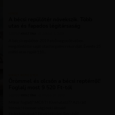
HÍREK
A bécsi repülőtér növekszik. Több
utas és fapados légitársaság
SZERZŐ
KRISZTÍNA
JÚNIUS 5, 2019
A bécsi repülőtér 2019 első negyedévében
megdöntötte saját utasforgalmi rekordját. Évente 25
millió utas repül 110...
KIRÁLY REPJEGYEK
Örömmel és olcsón a bécsi reptérről!
Foglalj most 9 520 Ft-tól
SZERZŐ
KRISZTÍNA
MÁJUS 27, 2019
Mikor foglalj? MOST! Kivel utazz?? Azt rád
bízzuk! Honnan vágj neki álmaid
kirándulásának? Egyértelműen Bécsből!