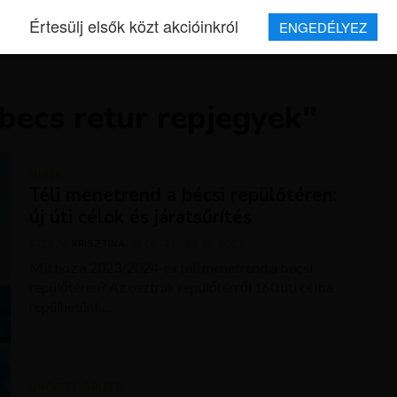
Értesülj elsők közt akcióinkról
ENGEDÉLYEZ
REPJEGYEK
MAGAZIN
UTAZÁSOK
HÍREK
RÓLUNK
becs retur repjegyek"
HÍREK
Téli menetrend a bécsi repülőtéren:
új úti célok és járatsűrítés
SZERZŐ
KRISZTÍNA
DECEMBER 12, 2023
Mit hoz a 2023/2024-es téli menetrend a bécsi
repülőtéren? Az osztrák repülőtérről 160 úti célba
repülhetünk,...
UNCATEGORIZED