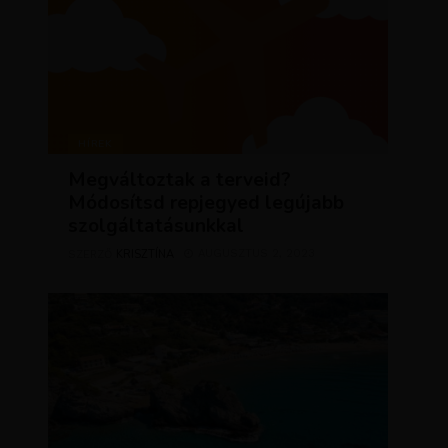
HÍREK
Megváltoztak a terveid?
Módosítsd repjegyed legújabb
szolgáltatásunkkal
KRISZTÍNA
AUGUSZTUS 2, 2023
SZERZŐ