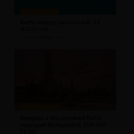
KIRÁLY REPJEGYEK
Korfu repjegy júniusra már 33
470 Ft-tól
KRISZTÍNA
MÁJUS 13, 2026
SZERZŐ
KIRÁLY REPJEGYEK
Bangkok a főszezonban! Retúr
repjegyek Budapestről 209 900
Ft-tól