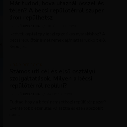
Már tudod, hova utaznál ősszel és
télen? A bécsi repülőtérről szuper
áron repülhetsz
SZERZŐ
KRISZTÍNA
OKTÓBER 13, 2023
Kedvet kaptál egy igazi egzotikus nyaraláshoz? A
bécsi repülőtér ismét remek ajánlattal rukkolt elő.
Repülj a...
KIRÁLY REPJEGYEK
Számos úti cél és első osztályú
szolgáltatások. Milyen a bécsi
repülőtérről repülni?
SZERZŐ
KRISZTÍNA
MÁJUS 19, 2023
Tudtad, hogy a bécsi nemzetközi repülőtér pazar?
Évente több ezer utas választja és ezen abszolút
nem...