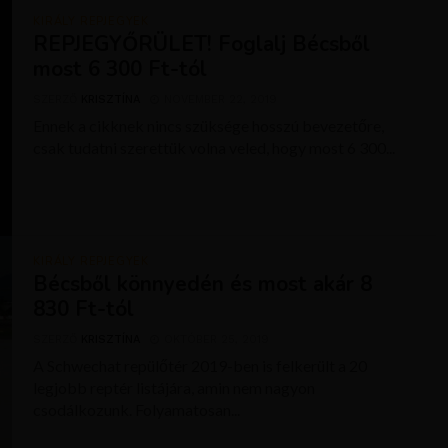
KIRÁLY REPJEGYEK
REPJEGYŐRÜLET! Foglalj Bécsből
most 6 300 Ft-tól
SZERZŐ
KRISZTÍNA
NOVEMBER 22, 2019
Ennek a cikknek nincs szüksége hosszú bevezetőre,
csak tudatni szerettük volna veled, hogy most 6 300...
KIRÁLY REPJEGYEK
Bécsből könnyedén és most akár 8
830 Ft-tól
SZERZŐ
KRISZTÍNA
OKTÓBER 25, 2019
A Schwechat repülőtér 2019-ben is felkerült a 20
legjobb reptér listájára, amin nem nagyon
csodálkozunk. Folyamatosan...