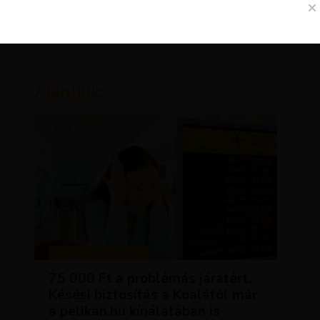
Ajánljuk:
TIPPEK ÉS TRÜKKÖK
75 000 Ft a problémás járatért.
Késési biztosítás a Koalától már
a pelikan.hu kínálatában is