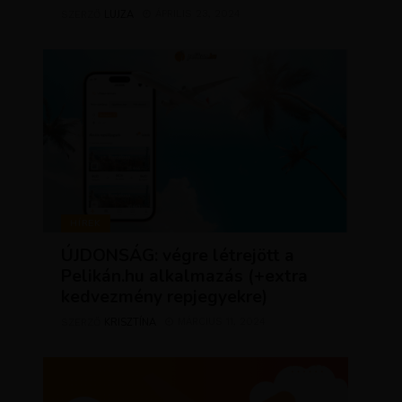
LUJZA
ÁPRILIS 23, 2024
SZERZŐ
HÍREK
ÚJDONSÁG: végre létrejött a
Pelikán.hu alkalmazás (+extra
kedvezmény repjegyekre)
KRISZTÍNA
MÁRCIUS 11, 2024
SZERZŐ