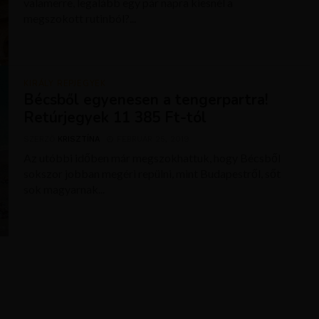
valamerre, legalább egy pár napra kiesnél a
megszokott rutinból?...
KIRÁLY REPJEGYEK
Bécsből egyenesen a tengerpartra!
Retúrjegyek 11 385 Ft-tól
SZERZŐ
KRISZTÍNA
FEBRUÁR 25, 2019
Az utóbbi időben már megszokhattuk, hogy Bécsből
sokszor jobban megéri repülni, mint Budapestről, sőt
sok magyarnak...