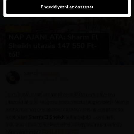
Engedélyezni az összeset
UTAZÁSOK
NAP AJÁNLATA: Sharm El
Sheikh utazás 147 550 Ft-
tól!
Szerző
Krisztína
Megjelent
július 3, 2019
Igazi búvárparadicsomot keresel? De nem szívesen
utaznád át a fél világot a kristálytiszta tengervízért? Nem is
kell! A mai nap egy akciós utazással jövünk Egyiptomba,
konkrétan
Sharm El Sheikh
lett a befutó. Jövő heti
indulással már te is élvezheted az egyiptomi napsütést!
Mire vársz még?
FOGLALD LE ITT