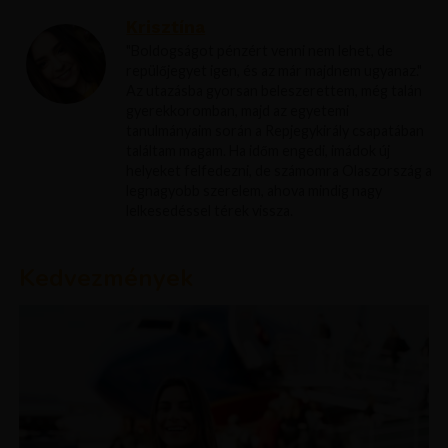
Krisztína
"Boldogságot pénzért venni nem lehet, de
repülőjegyet igen, és az már majdnem ugyanaz."
Az utazásba gyorsan beleszerettem, még talán
gyerekkoromban, majd az egyetemi
tanulmányaim során a Repjegykirály csapatában
találtam magam. Ha időm engedi, imádok új
helyeket felfedezni, de számomra Olaszország a
legnagyobb szerelem, ahova mindig nagy
lelkesedéssel térek vissza.
Kedvezmények