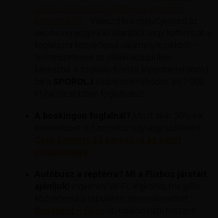
okostelefonnal és iPhone-nal egyaránt
kompatibilis).
. Válaszd ki a repülőjegyed az
akciós repjegyek kínálatából vagy kattints át a
foglalásra közvetlenül valamelyik cikkből –
természetesen az alkalmazásunkon
keresztül. A foglalás fizetés lépésben másold
be a
SPOROLJ
kedvezménykódot, és 7 000
Ft-tal olcsóbban foglalhatsz!
A bookingon foglalnál?
Most akár 50%-kal
kevesebbet is fizethetsz egy-egy szállásért
Csak kattints és keress rá az adott
célállomásra.
Autóbusz a reptérre? Mi a Flixbus járatait
ajánljuk!
ingyenes Wi-Fi, légkondi, megálló
közvetlenül a repülőtéri terminál mellett.
Budapest – Bécs
útvonalon napi hatszor