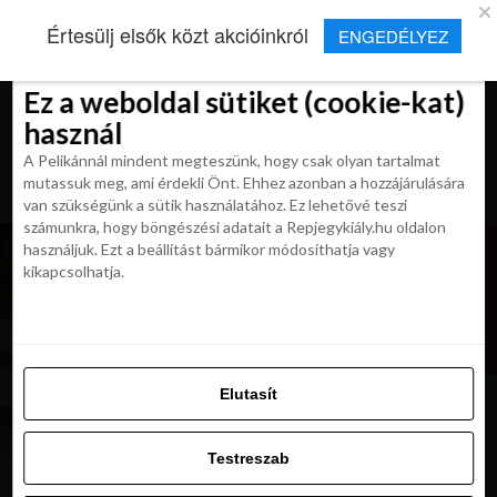
×
Új Repjegykirály alkalmazás
Értesülj elsők közt akcióinkról
ENGEDÉLYEZ
Beleegyezés
Beleegyezés
Részletek
Részletek
Sütikről
Sütikről
Telepítés
Aktuális hírek, cikkek és TOP utazási
ajánlatok egy kattintásnyira.
Ez a weboldal sütiket (cookie-kat)
Ez a weboldal sütiket (cookie-kat)
használ
használ
A Pelikánnál mindent megteszünk, hogy csak olyan tartalmat
A Pelikánnál mindent megteszünk, hogy csak olyan tartalmat
mutassuk meg, ami érdekli Önt. Ehhez azonban a hozzájárulására
mutassuk meg, ami érdekli Önt. Ehhez azonban a hozzájárulására
van szükségünk a sütik használatához. Ez lehetővé teszi
van szükségünk a sütik használatához. Ez lehetővé teszi
számunkra, hogy böngészési adatait a Repjegykiály.hu oldalon
számunkra, hogy böngészési adatait a Repjegykiály.hu oldalon
használjuk. Ezt a beállítást bármikor módosíthatja vagy
használjuk. Ezt a beállítást bármikor módosíthatja vagy
kikapcsolhatja.
kikapcsolhatja.
Elutasít
Elutasít
Testreszab
Testreszab
Engedélyezni az összeset