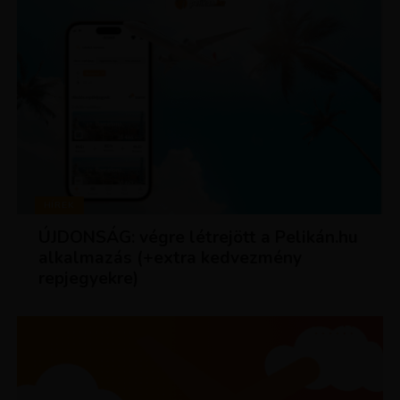
HÍREK
ÚJDONSÁG: végre létrejött a Pelikán.hu
alkalmazás (+extra kedvezmény
repjegyekre)