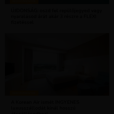
KEDVEZMÉNYEK
ÚJDONSÁG: oszd fel repülőjegyed vagy
nyaralásod árát akár 3 részre a FLEXI
fizetéssel
KEDVEZMÉNYEK
A Korean Air ismét INGYENES
luxusszállodát kínál hosszú