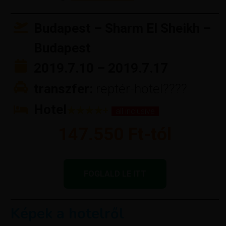
Budapest – Sharm El Sheikh –
Budapest
2019.7.10 – 2019.7.17
transzfer:
reptér-hotel????
Hotel
★★★★+
all inclusive
147.550 Ft-tól
FOGLALD LE ITT
Képek a hotelről