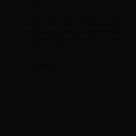
közlekednek.
Autóbérlés a Pelikan.hu
oldalon! Válaszd ki
a kívánt úti célt, hasonlítsd össze az árakat,
majd válassz egy kocsit. A megrendelt autót
máris felveheted a reptéren. Bizony, barátok
vagyunk a Rentalcars.com-mal.
4.3/5 - (15 votes)