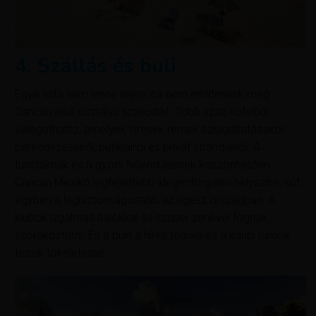
4. Szállás és buli
Egyik lista sem lenne teljes, ha nem említenénk meg
Cancún első osztályú szállodáit. Több száz hotelből
válogathatsz, amelyek híresek remek szolgáltatásairól,
berendezéseiről, butikjairól és privát strandjairól. A
turistáknak és a gyors fellendülésnek köszönhetően
Cancún Mexikó legfejlettebb idegenforgalmi helyszíne, sőt
egyben a legbiztonságosabb az egész országban. A
klubok izgalmas italokkal és szuper zenével fognak
szórakoztatni. És a bulit a híres tequila és a karibi rumok
teszik tökéletessé.