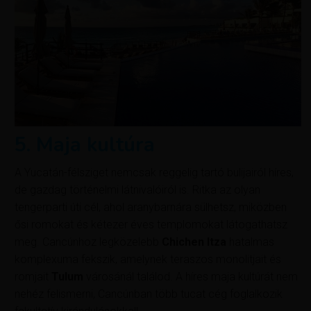
5. Maja kultúra
A Yucatán-félsziget nemcsak reggelig tartó bulijairól híres,
de gazdag történelmi látnivalóiról is. Ritka az olyan
tengerparti úti cél, ahol aranybarnára sülhetsz, miközben
ősi romokat és kétezer éves templomokat látogathatsz
meg. Cancúnhoz legközelebb
Chichen Itza
hatalmas
komplexuma fekszik, amelynek teraszos monolitjait és
romjait
Tulum
városánál találod. A híres maja kultúrát nem
nehéz felismerni, Cancúnban több tucat cég foglalkozik