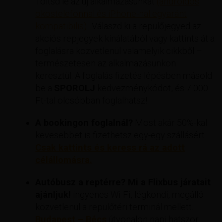
Töltsd le az új alkalmazásunkat
(androidos
okostelefonnal és iPhone-nal egyaránt
kompatibilis).
. Válaszd ki a repülőjegyed az
akciós repjegyek kínálatából vagy kattints át a
foglalásra közvetlenül valamelyik cikkből –
természetesen az alkalmazásunkon
keresztül. A foglalás fizetés lépésben másold
be a
SPOROLJ
kedvezménykódot, és 7 000
Ft-tal olcsóbban foglalhatsz!
A bookingon foglalnál?
Most akár 50%-kal
kevesebbet is fizethetsz egy-egy szállásért
Csak kattints és keress rá az adott
célállomásra.
Autóbusz a reptérre? Mi a Flixbus járatait
ajánljuk!
ingyenes Wi-Fi, légkondi, megálló
közvetlenül a repülőtéri terminál mellett.
Budapest – Bécs
útvonalon napi hatszor