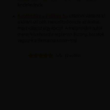
közlekednek.
Autóbérlés a Pelikan.hu
oldalon! Válaszd ki
a kívánt úti célt, hasonlítsd össze az árakat,
majd válassz egy kocsit. A megrendelt autót
máris felveheted a reptéren. Bizony, barátok
vagyunk a Rentalcars.com-mal.
5/5 - (2 votes)