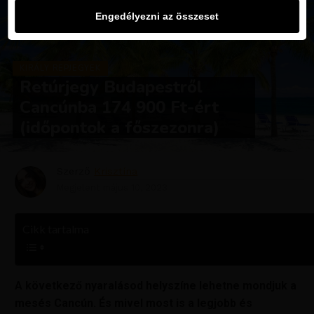
Engedélyezni az összeset
KIRÁLY REPJEGYEK
Retúrjegy Budapestről
Cancúnba 174 900 Ft-ért
(időpontok a főszezonra)
Szerző
Krisztína
Megjelent
május 10, 2023
Cikk tartalma
A következő nyaralásod helyszíne lehetne mondjuk a
mesés Cancún. És mivel most is a legjobb és