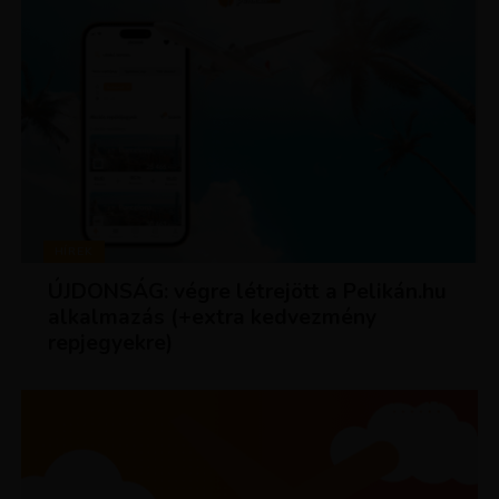
HÍREK
ÚJDONSÁG: végre létrejött a Pelikán.hu
alkalmazás (+extra kedvezmény
repjegyekre)