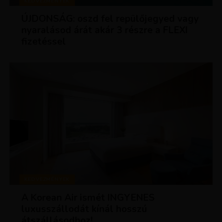
KEDVEZMÉNYEK
ÚJDONSÁG: oszd fel repülőjegyed vagy
nyaralásod árát akár 3 részre a FLEXI
fizetéssel
KEDVEZMÉNYEK
A Korean Air ismét INGYENES
luxusszállodát kínál hosszú
átszállásodhoz!