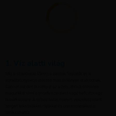
1. Víz alatti világ
Míg a strandokat főként a turisták foglalják el, a
korallzátonyokon teljesen más élőlények uralkodnak.
Cancún minden bizonnyal az a hely, ahová érdemes
magunkkal vinni a snorifelszerelést vagy befizetni egy
búvárkodásra. A színes halak mellett, veszélyeztetett
tengeri teknősökkel, rájákkal és citromcápákkal is
találkozhatsz.