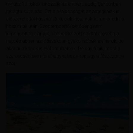
mínusz 10 fokok kínozzák az embert, addig Cancúnban
hétágra süt a nap. Ezt a tulajdonságát az amerikaiak is
előszeretettel használják ki, akik idejárnak felmelegedni a
hosszú tél után. Szeptembertől októberig nem
kimondottan ajánljuk. Többek között sokkal erősebb a
nap, és ebben az időszakban gyakoriabbak a viharok, de
akár hurrikánok is előfordulhatnak. De úgy tűnik, most a
szerencséd sem fo elhagyni, hisz a repjegy a főszezonra
szól.