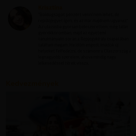
Krisztína
"Boldogságot pénzért venni nem lehet, de
repülőjegyet igen, és az már majdnem ugyanaz."
Az utazásba gyorsan beleszerettem, még talán
gyerekkoromban, majd az egyetemi
tanulmányaim során a Repjegykirály csapatában
találtam magam. Ha időm engedi, imádok új
helyeket felfedezni, de számomra Olaszország a
legnagyobb szerelem, ahova mindig nagy
lelkesedéssel térek vissza.
Kedvezmények