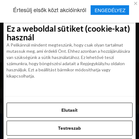
×
Új Repjegykirály alkalmazás
Értesülj elsők közt akcióinkról
ENGEDÉLYEZ
Beleegyezés
Beleegyezés
Részletek
Részletek
Sütikről
Sütikről
Telepítés
Aktuális hírek, cikkek és TOP utazási
ajánlatok egy kattintásnyira.
Ez a weboldal sütiket (cookie-kat)
Ez a weboldal sütiket (cookie-kat)
használ
használ
A Pelikánnál mindent megteszünk, hogy csak olyan tartalmat
A Pelikánnál mindent megteszünk, hogy csak olyan tartalmat
mutassuk meg, ami érdekli Önt. Ehhez azonban a hozzájárulására
mutassuk meg, ami érdekli Önt. Ehhez azonban a hozzájárulására
van szükségünk a sütik használatához. Ez lehetővé teszi
van szükségünk a sütik használatához. Ez lehetővé teszi
számunkra, hogy böngészési adatait a Repjegykiály.hu oldalon
számunkra, hogy böngészési adatait a Repjegykiály.hu oldalon
használjuk. Ezt a beállítást bármikor módosíthatja vagy
használjuk. Ezt a beállítást bármikor módosíthatja vagy
kikapcsolhatja.
kikapcsolhatja.
Elutasít
Elutasít
Testreszab
Testreszab
Engedélyezni az összeset