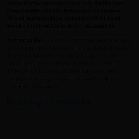
legakciósabb repjegyeket keressük, találtunk egy
kihagyhatatlan ajánlatot Budapestről Cancúnba a
Turkish légitársasággal. Időpontokat 2024 január –
március között találsz az akciós naptárakban.
A strand az élet.
Ez a mottó jellemzi a leginkább helyieket,
akik a tengerparton ébrednek, akik a tengerparton esznek,
akiknek a tengerpart a megélhetést is jelenti, és akik a
szabad perceiket is a tengerparton töltik. És tényleg, a
tengerpart pontosan az, ami miatt annyian imádják. 5
okunk van arra, hogy miért kellene legalább egyszer
Cancúnba ellátogatnod.
Retúrjegy Cancúnba