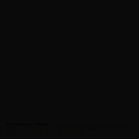
KAPCSOLÓDÓ TÉMÁK:
CANCUN
,
CANCÚN
,
CANCUN BECSBOL
,
CANCUN
REPJEGY
,
CANCUN REPULOJEGY
,
CANCUNBAN NYARALNI
,
FEATURED
,
REPJEGY CANCUNBA
,
REPJEGYEK CANCUNBA