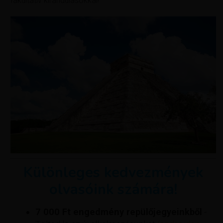
fakultatív kirándulásokkal!
Különleges kedvezmények
olvasóink számára!
7 000 Ft engedmény repülőjegyeinkből
-