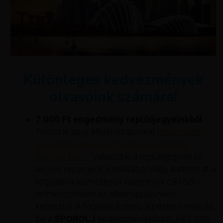
Különleges kedvezmények
olvasóink számára!
7 000 Ft engedmény repülőjegyeinkből
-
Töltsd le az új alkalmazásunkat
(androidos
okostelefonnal és iPhone-nal egyaránt
kompatibilis).
. Válaszd ki a repülőjegyed az
akciós repjegyek kínálatából vagy kattints át a
foglalásra közvetlenül valamelyik cikkből –
természetesen az alkalmazásunkon
keresztül. A foglalás fizetés lépésben másold
be a
SPOROLJ
kedvezménykódot, és 7 000