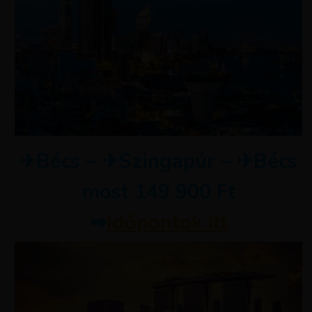
✈Bécs – ✈Szingapúr – ✈Bécs
most 149 900 Ft
➡
Időpontok itt