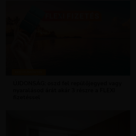
KEDVEZMÉNYEK
ÚJDONSÁG: oszd fel repülőjegyed vagy
nyaralásod árát akár 3 részre a FLEXI
fizetéssel