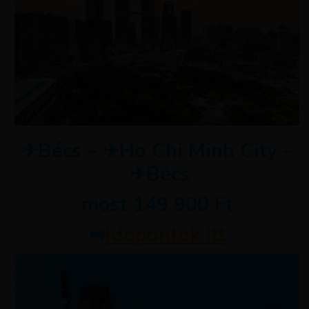
✈Bécs – ✈Ho Chi Minh City –
✈Bécs
most 149 900 Ft
➡
Időpontok itt