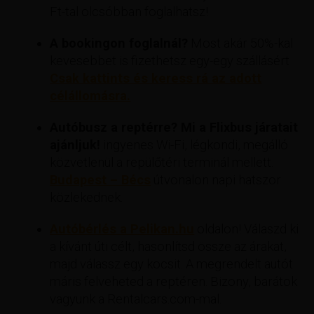
Ft-tal olcsóbban foglalhatsz!
A bookingon foglalnál?
Most akár 50%-kal
kevesebbet is fizethetsz egy-egy szállásért
Csak kattints és keress rá az adott
célállomásra.
Autóbusz a reptérre? Mi a Flixbus járatait
ajánljuk!
ingyenes Wi-Fi, légkondi, megálló
közvetlenül a repülőtéri terminál mellett.
Budapest – Bécs
útvonalon napi hatszor
közlekednek.
Autóbérlés a Pelikan.hu
oldalon! Válaszd ki
a kívánt úti célt, hasonlítsd össze az árakat,
majd válassz egy kocsit. A megrendelt autót
máris felveheted a reptéren. Bizony, barátok
vagyunk a Rentalcars.com-mal.