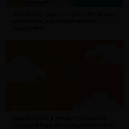
HÍREK
ÚJDONSÁG: végre létrejött a Pelikán.hu
alkalmazás (+extra kedvezmény
repjegyekre)
HÍREK
Megváltoztak a terveid? Módosítsd
repjegyed legújabb szolgáltatásunkkal