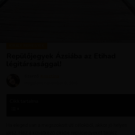
KIRÁLY REPJEGYEK
Repülőjegyek Ázsiába az Etihad
légitársasággal!
Szerző
Krisztína
Megjelent
november 8, 2016
Cikk tartalma
Ha eleged van a megszokott úti célokból, akkor jó helyen
jársz. Hisz a következő cikkbe repülőjegyeket találsz