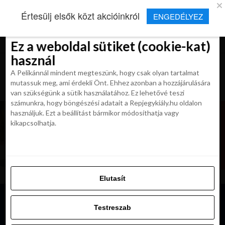
×
Új Repjegykirály alkalmazás
Értesülj elsők közt akcióinkról
ENGEDÉLYEZ
Beleegyezés
Beleegyezés
Részletek
Részletek
Sütikről
Sütikről
Telepítés
Aktuális hírek, cikkek és TOP utazási
ajánlatok egy kattintásnyira.
Ez a weboldal sütiket (cookie-kat)
Ez a weboldal sütiket (cookie-kat)
használ
használ
A Pelikánnál mindent megteszünk, hogy csak olyan tartalmat
A Pelikánnál mindent megteszünk, hogy csak olyan tartalmat
mutassuk meg, ami érdekli Önt. Ehhez azonban a hozzájárulására
mutassuk meg, ami érdekli Önt. Ehhez azonban a hozzájárulására
van szükségünk a sütik használatához. Ez lehetővé teszi
van szükségünk a sütik használatához. Ez lehetővé teszi
számunkra, hogy böngészési adatait a Repjegykiály.hu oldalon
számunkra, hogy böngészési adatait a Repjegykiály.hu oldalon
használjuk. Ezt a beállítást bármikor módosíthatja vagy
használjuk. Ezt a beállítást bármikor módosíthatja vagy
kikapcsolhatja.
kikapcsolhatja.
Elutasít
Elutasít
Testreszab
Testreszab
Engedélyezni az összeset