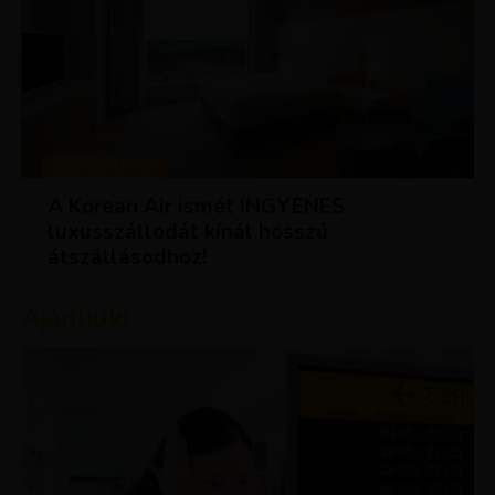
KEDVEZMÉNYEK
A Korean Air ismét INGYENES
luxusszállodát kínál hosszú
átszállásodhoz!
Ajánljuk: