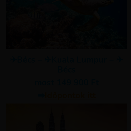
✈Bécs – ✈Kuala Lumpur – ✈
Bécs
most 149 900 Ft
➡
Időpontok itt