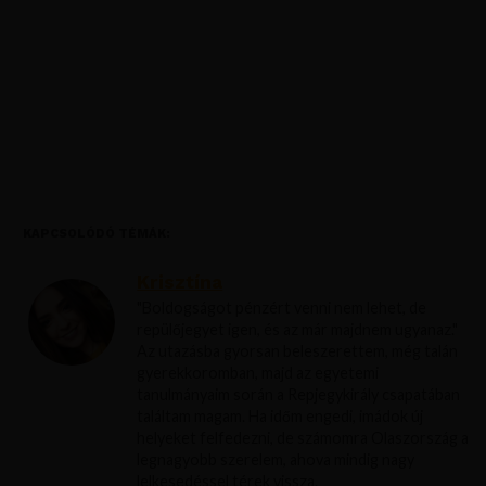
KAPCSOLÓDÓ TÉMÁK:
Krisztína
"Boldogságot pénzért venni nem lehet, de
repülőjegyet igen, és az már majdnem ugyanaz."
Az utazásba gyorsan beleszerettem, még talán
gyerekkoromban, majd az egyetemi
tanulmányaim során a Repjegykirály csapatában
találtam magam. Ha időm engedi, imádok új
helyeket felfedezni, de számomra Olaszország a
legnagyobb szerelem, ahova mindig nagy
lelkesedéssel térek vissza.