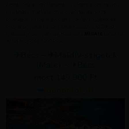
Ázsiába, mégpedig: Malajziába, Vietnámba, Szingapúrba
és a Maldív szigetekre! Ezért olvass tovább, kezdj
csomagolni és foglalj gyorsan. Csak úgy hozzátennénk,
hogy időpontokat egészen júliusig találsz és az Etihad
légitársasággal repülhetsz. Használd a
MEGA16
kódot ma
éjfélig és spórolj 3 000 Ft-ot!
✈Bécs – ✈Maldív-szigetek
(Male) – ✈Bécs
most 149 900 Ft
➡
Időpontok itt