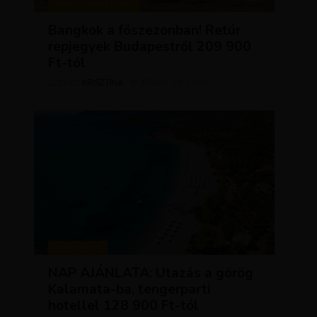
KIRÁLY REPJEGYEK
Bangkok a főszezonban! Retúr
repjegyek Budapestről 209 900
Ft-tól
KRISZTÍNA
ÁPRILIS 28, 2026
SZERZŐ
UTAZÁSOK
NAP AJÁNLATA: Utazás a görög
Kalamata-ba, tengerparti
hotellel 128 900 Ft-tól