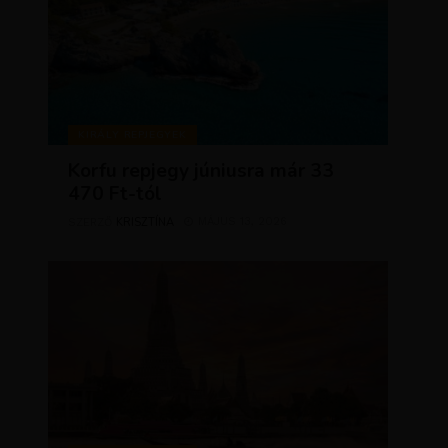
KIRÁLY REPJEGYEK
Korfu repjegy júniusra már 33
470 Ft-tól
KRISZTÍNA
MÁJUS 13, 2026
SZERZŐ