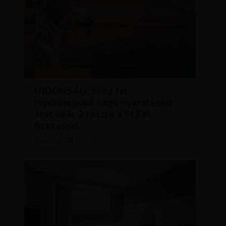
KEDVEZMÉNYEK
ÚJDONSÁG: oszd fel
repülőjegyed vagy nyaralásod
árát akár 3 részre a FLEXI
fizetéssel
KRISZTÍNA
MÁRCIUS 31, 2025
SZERZŐ