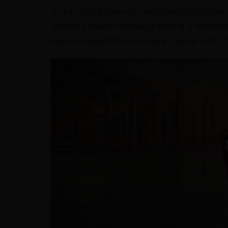
A nyári Dubaj számos meglepetést tartogat.
kezdve a családi szórakozáson át a kulturál
nyereményjátékok. A program június 9-től 20