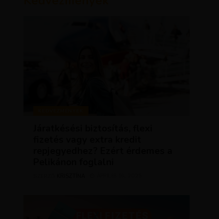
Kedvezmények
KEDVEZMÉNYEK
Járatkésési biztosítás, flexi
fizetés vagy extra kredit
repjegyedhez? Ezért érdemes a
Pelikánon foglalni
KRISZTÍNA
ÁPRILIS 16, 2025
SZERZŐ