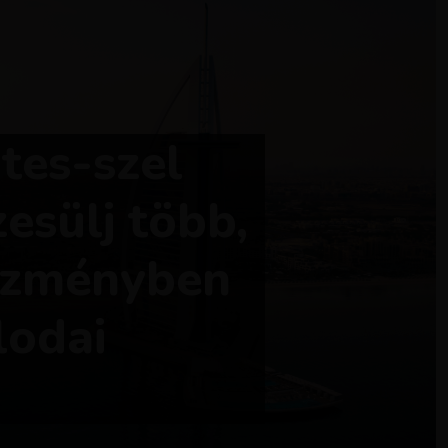
tes-szel
esülj több,
ezményben
lodai