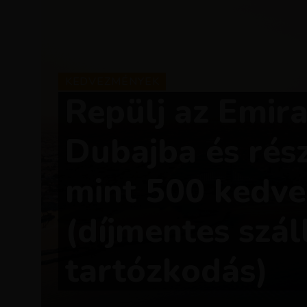
KEDVEZMÉNYEK
Repülj az Emira
Dubajba és rész
mint 500 kedv
(díjmentes szál
tartózkodás)