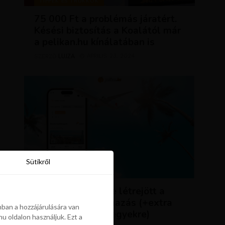
TIPPEK ÉS TRÜKKÖK
75 000 Ft a problémás járatért.
Késési biztosítás a Koalától már
a pelikan.hu kínálatában is
LUJZA
ÁPRILIS 23, 2024
SZERZŐ
Sütikről
Sütikről
HÍREK
ÚJDONSÁG: végre létrejött a
Pelikán.hu alkalmazás (+extra
ban a hozzájárulására van
kedvezmény repjegyekre)
u oldalon használjuk. Ezt a
ban a hozzájárulására van