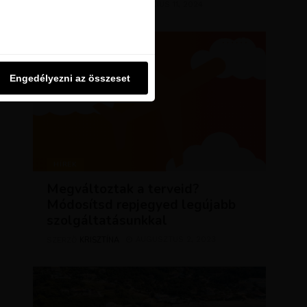
KRISZTÍNA
MÁRCIUS 11, 2024
SZERZŐ
u oldalon használjuk. Ezt a
Engedélyezni az összeset
Engedélyezni az összeset
HÍREK
Megváltoztak a terveid?
Módosítsd repjegyed legújabb
szolgáltatásunkkal
KRISZTÍNA
AUGUSZTUS 2, 2023
SZERZŐ