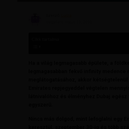
Szerző
Lujza
Megjelent
május 23, 2023
Cikk tartalma
Ha a világ legmagasabb épülete, a föld
legmagasabban fekvő infinity medence m
meglátogatásához, akkor kétségtelenül 
Emirates repjegyeddel végtelen menny
látnivalóhoz és élményhez Dubaj egész t
egyszerű.
Nincs más dolgod, mint lefoglalni egy E
keresztül, szeptember 30-ig és több s