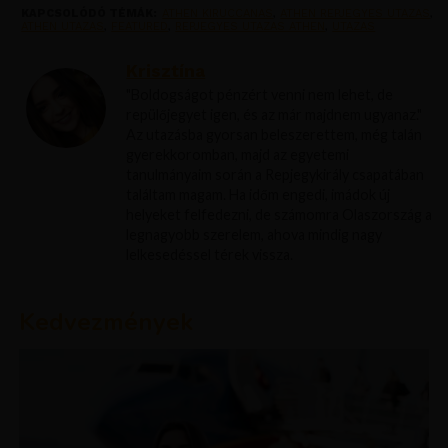
KAPCSOLÓDÓ TÉMÁK:
ATHEN KIRUCCANAS
,
ATHEN REPJEGYES UTAZAS
,
ATHEN UTAZAS
,
FEATURED
,
REPJEGYES UTAZAS ATHEN
,
UTAZAS
Krisztína
"Boldogságot pénzért venni nem lehet, de
repülőjegyet igen, és az már majdnem ugyanaz."
Az utazásba gyorsan beleszerettem, még talán
gyerekkoromban, majd az egyetemi
tanulmányaim során a Repjegykirály csapatában
találtam magam. Ha időm engedi, imádok új
helyeket felfedezni, de számomra Olaszország a
legnagyobb szerelem, ahova mindig nagy
lelkesedéssel térek vissza.
Kedvezmények