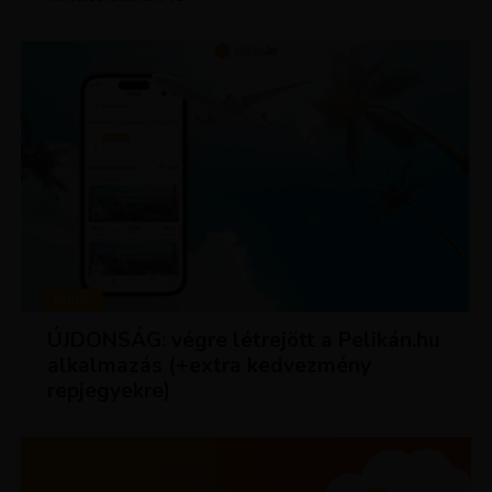
HÍREK
ÚJDONSÁG: végre létrejött a Pelikán.hu
alkalmazás (+extra kedvezmény
repjegyekre)