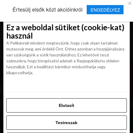
×
Új Repjegykirály alkalmazás
Értesülj elsők közt akcióinkról
ENGEDÉLYEZ
Beleegyezés
Beleegyezés
Részletek
Részletek
Sütikről
Sütikről
Telepítés
Aktuális hírek, cikkek és TOP utazási
ajánlatok egy kattintásnyira.
Ez a weboldal sütiket (cookie-kat)
Ez a weboldal sütiket (cookie-kat)
használ
használ
A Pelikánnál mindent megteszünk, hogy csak olyan tartalmat
A Pelikánnál mindent megteszünk, hogy csak olyan tartalmat
mutassuk meg, ami érdekli Önt. Ehhez azonban a hozzájárulására
mutassuk meg, ami érdekli Önt. Ehhez azonban a hozzájárulására
van szükségünk a sütik használatához. Ez lehetővé teszi
van szükségünk a sütik használatához. Ez lehetővé teszi
számunkra, hogy böngészési adatait a Repjegykiály.hu oldalon
számunkra, hogy böngészési adatait a Repjegykiály.hu oldalon
használjuk. Ezt a beállítást bármikor módosíthatja vagy
használjuk. Ezt a beállítást bármikor módosíthatja vagy
kikapcsolhatja.
kikapcsolhatja.
Elutasít
Elutasít
Testreszab
Testreszab
Engedélyezni az összeset