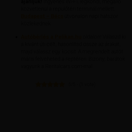
ajánljuk!
ingyenes Wi-Fi, légkondi, megálló
közvetlenül a repülőtéri terminál mellett.
Budapest – Bécs
útvonalon napi hatszor
közlekednek.
Autóbérlés a Pelikan.hu
oldalon! Válaszd ki
a kívánt úti célt, hasonlítsd össze az árakat,
majd válassz egy kocsit. A megrendelt autót
máris felveheted a reptéren. Bizony, barátok
vagyunk a Rentalcars.com-mal.
5/5 - (1 vote)