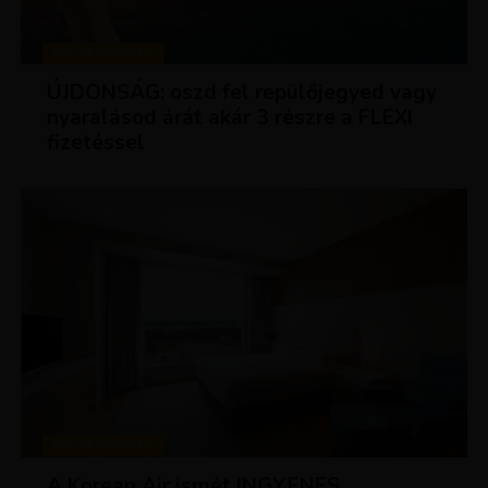
KEDVEZMÉNYEK
ÚJDONSÁG: oszd fel repülőjegyed vagy
nyaralásod árát akár 3 részre a FLEXI
fizetéssel
KEDVEZMÉNYEK
A Korean Air ismét INGYENES