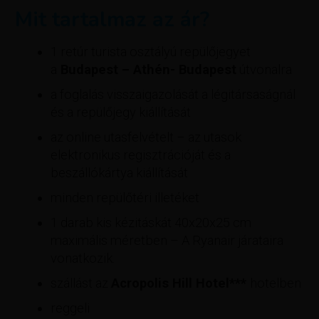
Mit tartalmaz az ár?
1 retúr turista osztályú repülőjegyet
a
Budapest – Athén- Budapest
útvonalra
a foglalás visszaigazolását a légitársaságnál
és a repülőjegy kiállítását
az online utasfelvételt – az utasok
elektronikus regisztrációját és a
beszállókártya kiállítását
minden repülőtéri illetéket
1 darab kis kézitáskát 40x20x25 cm
maximális méretben – A Ryanair járataira
vonatkozik.
szállást az
Acropolis Hill Hotel​***
hotelben
reggeli