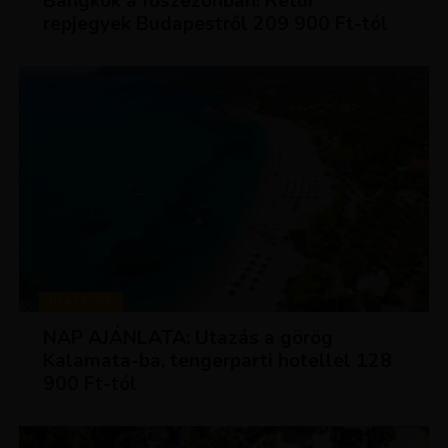
Bangkok a főszezonban! Retúr
repjegyek Budapestről 209 900 Ft-tól
UTAZÁSOK
NAP AJÁNLATA: Utazás a görög
Kalamata-ba, tengerparti hotellel 128
900 Ft-tól