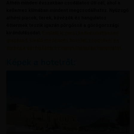
Athén minden évszakban csodálatos úti cél, ahol a
kellemes klímában mindent megcsodálhatsz. Nyüzsgő
athéni piacok, terek, kávézók és hangulatos
éttermek teszik igazán pörgőssé a görögországi
kirándulásodat.
Foglald le most kedvezményesen
utazásod, kiváló medencés hotellel, reggelivel és
élvezd a görög főváros hamisíthatatlan hangulat
át.
Képek a hotelről: