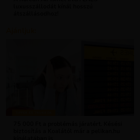
luxusszállodát kínál hosszú
átszállásodhoz!
Ajánljuk:
TIPPEK ÉS TRÜKKÖK
75 000 Ft a problémás járatért. Késési
biztosítás a Koalától már a pelikan.hu
kínálatában is