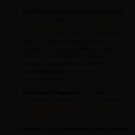
7 000 Ft engedmény repülőjegyeinkből
-
Töltsd le az új alkalmazásunkat
(androidos
okostelefonnal és iPhone-nal egyaránt
kompatibilis).
. Válaszd ki a repülőjegyed az
akciós repjegyek kínálatából vagy kattints át a
foglalásra közvetlenül valamelyik cikkből –
természetesen az alkalmazásunkon
keresztül. A foglalás fizetés lépésben másold
be a
SPOROLJ
kedvezménykódot, és 7 000
Ft-tal olcsóbban foglalhatsz!
A bookingon foglalnál?
Most akár 50%-kal
kevesebbet is fizethetsz egy-egy szállásért
Csak kattints és keress rá az adott
célállomásra.
Autóbusz a reptérre? Mi a Flixbus járatait