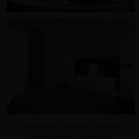
Különleges kedvezmények
olvasóink számára!