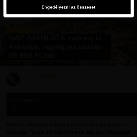
Engedélyezni az összeset
UTAZÁSOK
NAP AJÁNLATA: ruccanj ki
Athénba, repjegyes utazás
85 900 Ft-tól
Szerző
Krisztína
Megjelent
október 11, 2023
Cikk tartalma
Athén a mítoszok, a legendák és az európai kultúra
bölcsője! Tengernyi műemlékével egy igazi időutazás.