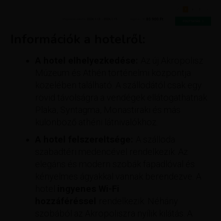
Információk a hotelről:
A hotel elhelyezkedése:
Az új Akropolisz
Múzeum és Athén történelmi központja
közelében található. A szállodától csak egy
rövid távolságra a vendégek ellátogathatnak
Plaka, Syntagma, Monastiraki és más
különböző athéni látnivalókhoz.
A hotel felszereltsége:
A szálloda
szabadtéri medencével rendelkezik. Az
elegáns és modern szobák fapadlóval és
kényelmes ágyakkal vannak berendezve. A
hotel
ingyenes Wi-Fi
hozzáféréssel
rendelkezik. Néhány
szobából az Akropoliszra nyílik kilátás. A