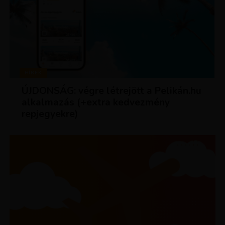
HÍREK
ÚJDONSÁG: végre létrejött a Pelikán.hu
alkalmazás (+extra kedvezmény
repjegyekre)