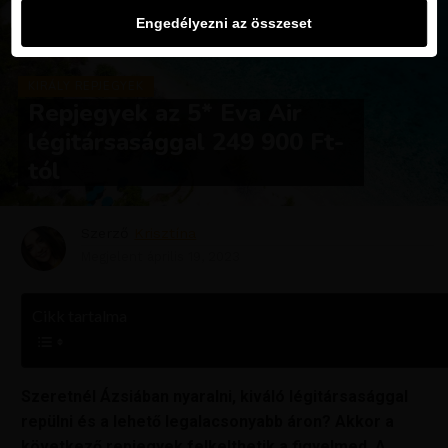
Engedélyezni az összeset
KIRÁLY REPJEGYEK
Repjegyek az 5* Eva Air
légitársasággal 249 900 Ft-
tól
Szerző
Krisztína
Megjelent
április 19, 2023
Cikk tartalma
Szeretnél Ázsiában nyaralni, kiváló légitársasággal
repülni és a lehető legalacsonyabb áron? Akkor a
következő repjegyek felkelthetik a figyelmed. A