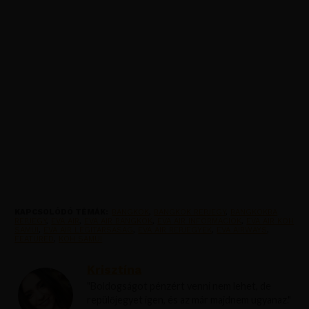
KAPCSOLÓDÓ TÉMÁK:
BANGKOK
,
BANGKOK REPJEGY
,
BANGKOKBA
REPJEGY
,
EVA AIR
,
EVA AIR BANGKOK
,
EVA AIR INFORMACIOK
,
EVA AIR KOH
SAMUI
,
EVA AIR LEGITARSASAG
,
EVA AIR REPJEGYEK
,
EVA AIRWAYS
,
FEATURED
,
KOH SAMUI
Krisztína
"Boldogságot pénzért venni nem lehet, de
repülőjegyet igen, és az már majdnem ugyanaz."