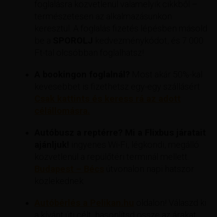
foglalásra közvetlenül valamelyik cikkből –
természetesen az alkalmazásunkon
keresztül. A foglalás fizetés lépésben másold
be a
SPOROLJ
kedvezménykódot, és 7 000
Ft-tal olcsóbban foglalhatsz!
A bookingon foglalnál?
Most akár 50%-kal
kevesebbet is fizethetsz egy-egy szállásért
Csak kattints és keress rá az adott
célállomásra.
Autóbusz a reptérre? Mi a Flixbus járatait
ajánljuk!
ingyenes Wi-Fi, légkondi, megálló
közvetlenül a repülőtéri terminál mellett.
Budapest – Bécs
útvonalon napi hatszor
közlekednek.
Autóbérlés a Pelikan.hu
oldalon! Válaszd ki
a kívánt úti célt, hasonlítsd össze az árakat,