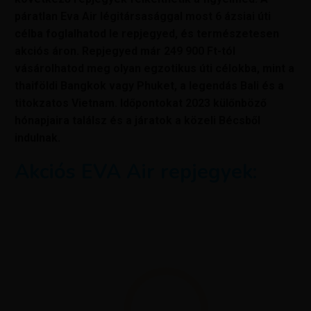
páratlan Eva Air légitársasággal most 6 ázsiai úti
célba foglalhatod le repjegyed, és természetesen
akciós áron. Repjegyed már 249 900 Ft-tól
vásárolhatod meg olyan egzotikus úti célokba, mint a
thaiföldi Bangkok vagy Phuket, a legendás Bali és a
titokzatos Vietnam. Időpontokat 2023 külőnböző
hónapjaira találsz és a járatok a közeli Bécsből
indulnak.
Akciós EVA Air repjegyek: