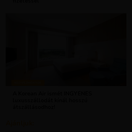
fizetéssel
KEDVEZMÉNYEK
A Korean Air ismét INGYENES
luxusszállodát kínál hosszú
átszállásodhoz!
Ajánljuk: