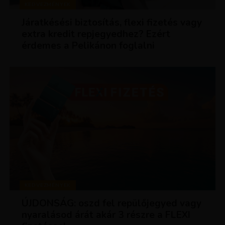
KEDVEZMÉNYEK
Járatkésési biztosítás, flexi fizetés vagy
extra kredit repjegyedhez? Ezért
érdemes a Pelikánon foglalni
KEDVEZMÉNYEK
ÚJDONSÁG: oszd fel repülőjegyed vagy
nyaralásod árát akár 3 részre a FLEXI