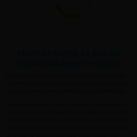
Miért érdemes az Eva Air
légitársasággal repülni?
Eva Air 5 * légitársaság székhelye Tajvanon található és
bár nem repülnek Budapestről, a magyarok között mégis
közkedvelt, hisz a bécsi reptérről több járatot indítottak.
A légitársaság nagy hangsúlyt fektet a biztonságára és a
kiszolgálására. Ez volt az első tajvani légitársaság, amely
megkapta a Nemzetközi Légifuvarozási Szövetség (IATA)
tanúsítványt, és elnyerte az IATA Operational Safety Audit-
ot. A világ 10 legbiztonságosabb légitársaságai közé