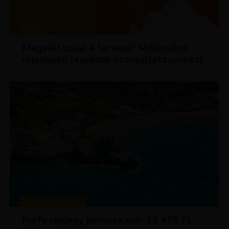
HÍREK
Megváltoztak a terveid? Módosítsd
repjegyed legújabb szolgáltatásunkkal
KIRÁLY REPJEGYEK
Korfu repjegy júniusra már 33 470 Ft-