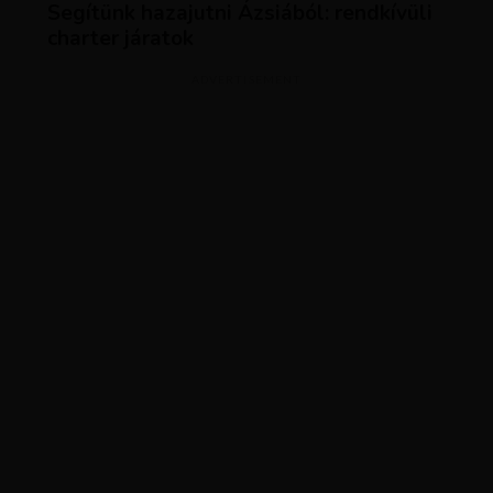
Segítünk hazajutni Ázsiából: rendkívüli
charter járatok
ADVERTISEMENT