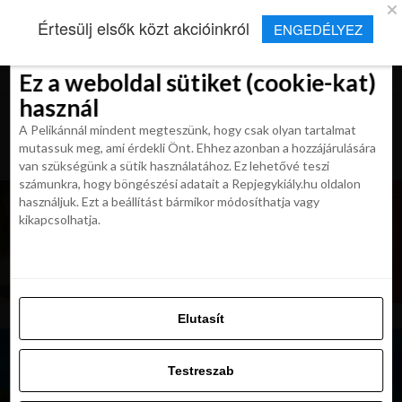
×
Új Repjegykirály alkalmazás
Értesülj elsők közt akcióinkról
ENGEDÉLYEZ
Beleegyezés
Beleegyezés
Részletek
Részletek
Sütikről
Sütikről
Telepítés
Aktuális hírek, cikkek és TOP utazási
ajánlatok egy kattintásnyira.
Ez a weboldal sütiket (cookie-kat)
Ez a weboldal sütiket (cookie-kat)
használ
használ
A Pelikánnál mindent megteszünk, hogy csak olyan tartalmat
A Pelikánnál mindent megteszünk, hogy csak olyan tartalmat
mutassuk meg, ami érdekli Önt. Ehhez azonban a hozzájárulására
mutassuk meg, ami érdekli Önt. Ehhez azonban a hozzájárulására
van szükségünk a sütik használatához. Ez lehetővé teszi
van szükségünk a sütik használatához. Ez lehetővé teszi
számunkra, hogy böngészési adatait a Repjegykiály.hu oldalon
számunkra, hogy böngészési adatait a Repjegykiály.hu oldalon
használjuk. Ezt a beállítást bármikor módosíthatja vagy
használjuk. Ezt a beállítást bármikor módosíthatja vagy
kikapcsolhatja.
kikapcsolhatja.
Elutasít
Elutasít
Testreszab
Testreszab
Engedélyezni az összeset