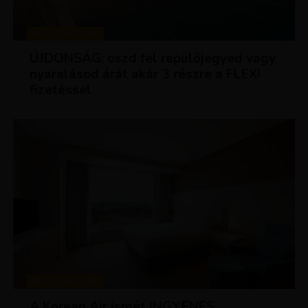
KEDVEZMÉNYEK
ÚJDONSÁG: oszd fel repülőjegyed vagy
nyaralásod árát akár 3 részre a FLEXI
fizetéssel
KEDVEZMÉNYEK
A Korean Air ismét INGYENES