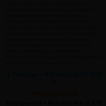
a másik viszont már 89.900 Ft-tól a tiéd lehet. Azon
gondolkodsz miért is érdemes ellátogatni Tokióba? Ez a
város egyfajta központnak is mondható, hiszen a
gazdaság, oktatás, egészségügy, kultúra valamint a
politika centruma is egyben. Japán legnagyobb szigetén
fekvő város a szubtrópusi éghajlatba tartozik, ami párás
meleg nyarakat és enyhe telet jelent. Sokáig Tokiót
tartották a legdrágább városnak és ez így is volt, de
Japánt is elérte a válság ezért nem kell félni a
rémtörténetektől. Amit még tudni illik, Japánban akár mikor
megeshet, hogy le kell vennünk a cipőnket.
✈️Tokióba – ✈️Rómából 89.900
Ft
➡️Időpontok itt
Budapestről – Rómába már 9.178