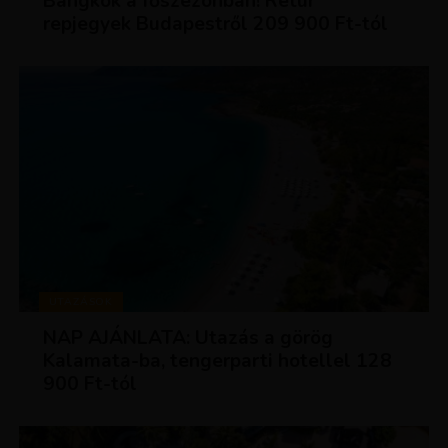
Bangkok a főszezonban! Retúr
repjegyek Budapestről 209 900 Ft-tól
UTAZÁSOK
NAP AJÁNLATA: Utazás a görög
Kalamata-ba, tengerparti hotellel 128
900 Ft-tól