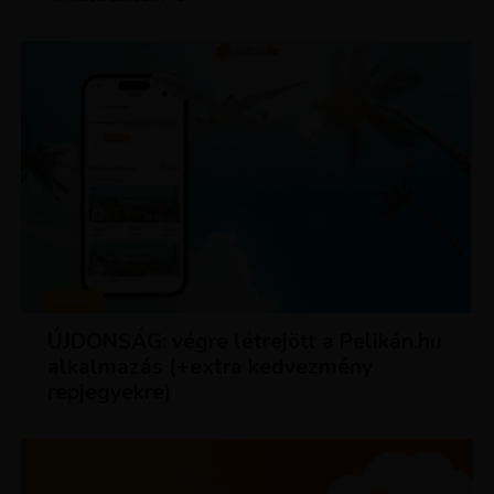
HÍREK
ÚJDONSÁG: végre létrejött a Pelikán.hu
alkalmazás (+extra kedvezmény
repjegyekre)