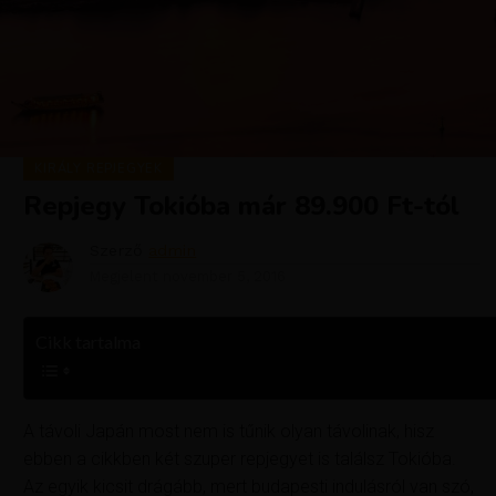
KIRÁLY REPJEGYEK
Repjegy Tokióba már 89.900 Ft-tól
Szerző
admin
Megjelent
november 5, 2016
Cikk tartalma
A távoli Japán most nem is tűnik olyan távolinak, hisz
ebben a cikkben két szuper repjegyet is találsz Tokióba.
Az egyik kicsit drágább, mert budapesti indulásról van szó,