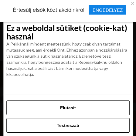
×
Új Repjegykirály alkalmazás
Értesülj elsők közt akcióinkról
ENGEDÉLYEZ
Beleegyezés
Beleegyezés
Részletek
Részletek
Sütikről
Sütikről
Telepítés
Aktuális hírek, cikkek és TOP utazási
ajánlatok egy kattintásnyira.
Ez a weboldal sütiket (cookie-kat)
Ez a weboldal sütiket (cookie-kat)
használ
használ
A Pelikánnál mindent megteszünk, hogy csak olyan tartalmat
A Pelikánnál mindent megteszünk, hogy csak olyan tartalmat
mutassuk meg, ami érdekli Önt. Ehhez azonban a hozzájárulására
mutassuk meg, ami érdekli Önt. Ehhez azonban a hozzájárulására
van szükségünk a sütik használatához. Ez lehetővé teszi
van szükségünk a sütik használatához. Ez lehetővé teszi
számunkra, hogy böngészési adatait a Repjegykiály.hu oldalon
számunkra, hogy böngészési adatait a Repjegykiály.hu oldalon
használjuk. Ezt a beállítást bármikor módosíthatja vagy
használjuk. Ezt a beállítást bármikor módosíthatja vagy
kikapcsolhatja.
kikapcsolhatja.
Elutasít
Elutasít
Testreszab
Testreszab
Engedélyezni az összeset