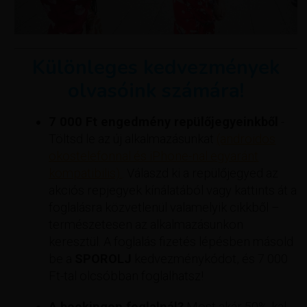
Különleges kedvezmények
olvasóink számára!
7 000 Ft engedmény repülőjegyeinkből
-
Töltsd le az új alkalmazásunkat
(androidos
okostelefonnal és iPhone-nal egyaránt
kompatibilis).
. Válaszd ki a repülőjegyed az
akciós repjegyek kínálatából vagy kattints át a
foglalásra közvetlenül valamelyik cikkből –
természetesen az alkalmazásunkon
keresztül. A foglalás fizetés lépésben másold
be a
SPOROLJ
kedvezménykódot, és 7 000
Ft-tal olcsóbban foglalhatsz!
A bookingon foglalnál?
Most akár 50%-kal