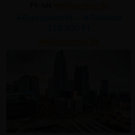
Ft-tól
➡️
időpontok itt
✈️Budapestről – ✈️Tokióba
129.900 Ft
➡️Időpontok itt