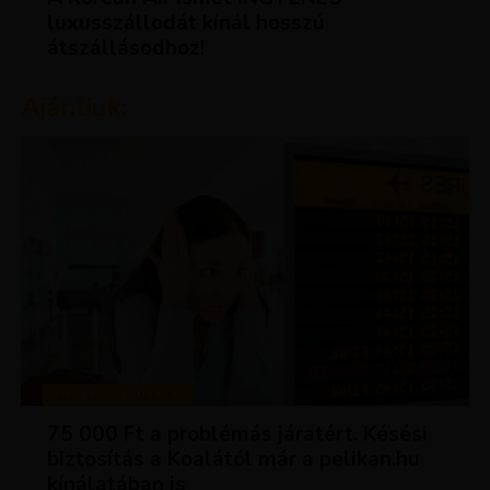
luxusszállodát kínál hosszú
átszállásodhoz!
Ajánljuk:
TIPPEK ÉS TRÜKKÖK
75 000 Ft a problémás járatért. Késési
biztosítás a Koalától már a pelikan.hu
kínálatában is