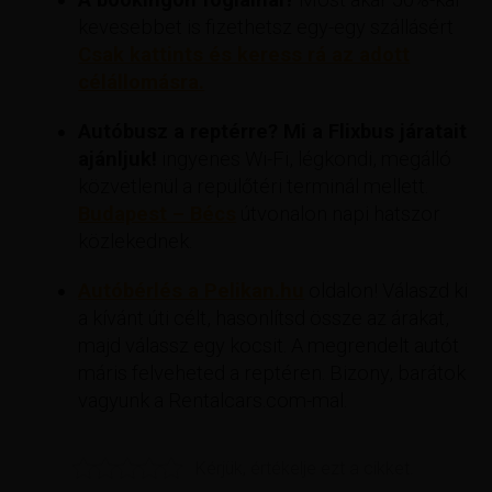
kevesebbet is fizethetsz egy-egy szállásért
Csak kattints és keress rá az adott
célállomásra.
Autóbusz a reptérre? Mi a Flixbus járatait
ajánljuk!
ingyenes Wi-Fi, légkondi, megálló
közvetlenül a repülőtéri terminál mellett.
Budapest – Bécs
útvonalon napi hatszor
közlekednek.
Autóbérlés a Pelikan.hu
oldalon! Válaszd ki
a kívánt úti célt, hasonlítsd össze az árakat,
majd válassz egy kocsit. A megrendelt autót
máris felveheted a reptéren. Bizony, barátok
vagyunk a Rentalcars.com-mal.
Kérjük, értékelje ezt a cikket.