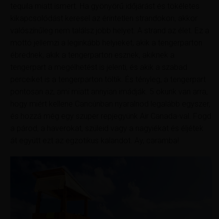
tequila miatt ismert. Ha gyönyörű időjárást és tökéletes
kikapcsolódást keresel az érintetlen strandokon, akkor
valószínűleg nem találsz jobb helyet. A strand az élet. Ez a
mottó jellemzi a leginkább helyieket, akik a tengerparton
ébrednek, akik a tengerparton esznek, akiknek a
tengerpart a megélhetést is jelenti, és akik a szabad
perceiket is a tengerparton töltik. És tényleg, a tengerpart
pontosan az, ami miatt annyian imádják. 5 okunk van arra,
hogy miért kellene Cancúnban nyaralnod legalább egyszer,
és hozzá még egy szuper repjegyünk Air Canada-val. Fogd
a párod, a haverokat, szüleid vagy a nagyiékat és éljétek
át együtt ezt az egzotikus kalandot. Ay, caramba!