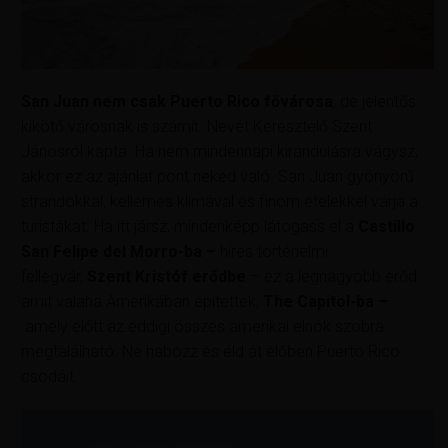
San Juan nem csak Puerto Rico fővárosa
, de jelentős
kikötő városnak is számít. Nevét Keresztelő Szent
Jánosról kapta. Ha nem mindennapi kirándulásra vágysz,
akkor ez az ajánlat pont neked való. San Juan gyönyörű
strandokkal, kellemes klímával és finom ételekkel várja a
turistákat. Ha itt jársz, mindenképp látogass el a
Castillo
San Felipe del Morro-ba –
híres történelmi
fellegvár,
Szent Kristóf erődbe
– ez a legnagyobb erőd
amit valaha Amerikában építettek,
The Capitol-ba –
amely előtt az eddigi összes amerikai elnök szobra
megtalálható. Ne habozz és éld át élőben Puerto Rico
csodáit.