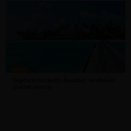
HÍREK
Segítünk hazajutni Ázsiából: rendkívüli
charter járatok
ADVERTISEMENT