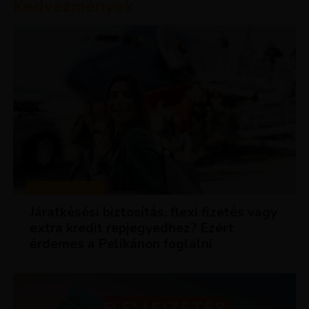
Kedvezmények
KEDVEZMÉNYEK
Járatkésési biztosítás, flexi fizetés vagy
extra kredit repjegyedhez? Ezért
érdemes a Pelikánon foglalni