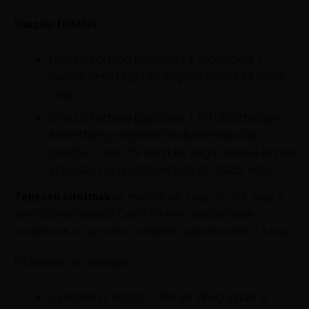
Utazási feltétel:
teljes oltottság igazolása + induláskor 1
napnál nem régebbi negatív Covid-19 teszt;
vagy
teljes oltottság igazolása + fertőzöttségen
átesettség megfelelő dokumentációja
(pozitív Covid 19 teszt és angol nyelvű orvosi
igazolás, hogy utazóképes az utazó, vagy
Teljesen oltottnak
az minősül, aki vagy az USA, vagy a
WHO által elfogadott Covid-19 elleni védőoltással
rendelkezik, és az utolsó oltásától számítva eltelt 14 nap.
Elfogadott oltóanyagok:
Janssen (1 dózisú, USA és WHO listán is