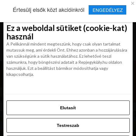
×
Új Repjegykirály alkalmazás
Értesülj elsők közt akcióinkról
ENGEDÉLYEZ
Beleegyezés
Beleegyezés
Részletek
Részletek
Sütikről
Sütikről
Telepítés
Aktuális hírek, cikkek és TOP utazási
ajánlatok egy kattintásnyira.
Ez a weboldal sütiket (cookie-kat)
Ez a weboldal sütiket (cookie-kat)
használ
használ
A Pelikánnál mindent megteszünk, hogy csak olyan tartalmat
A Pelikánnál mindent megteszünk, hogy csak olyan tartalmat
mutassuk meg, ami érdekli Önt. Ehhez azonban a hozzájárulására
mutassuk meg, ami érdekli Önt. Ehhez azonban a hozzájárulására
van szükségünk a sütik használatához. Ez lehetővé teszi
van szükségünk a sütik használatához. Ez lehetővé teszi
számunkra, hogy böngészési adatait a Repjegykiály.hu oldalon
számunkra, hogy böngészési adatait a Repjegykiály.hu oldalon
használjuk. Ezt a beállítást bármikor módosíthatja vagy
használjuk. Ezt a beállítást bármikor módosíthatja vagy
kikapcsolhatja.
kikapcsolhatja.
Elutasít
Elutasít
Testreszab
Testreszab
Engedélyezni az összeset