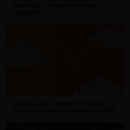
alkalmazás (+extra kedvezmény
repjegyekre)
HÍREK
Megváltoztak a terveid? Módosítsd
repjegyed legújabb szolgáltatásunkkal