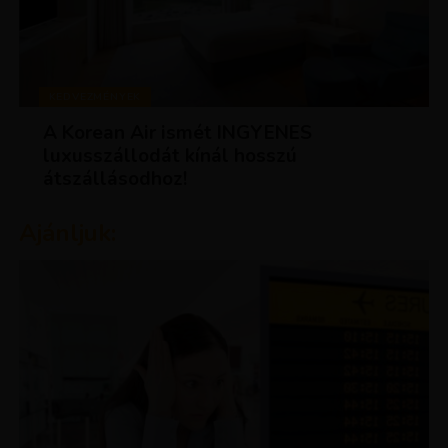
KEDVEZMÉNYEK
A Korean Air ismét INGYENES
luxusszállodát kínál hosszú
átszállásodhoz!
Ajánljuk: