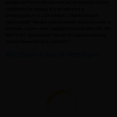
indulással! Puerto Ricoba február és március között
repülhetsz (a repjegy ára tartalmazza a
kézipoggyászt és 2 átszállást). Inkább Cancúnt
választanád? Mexikó legkedveltebb üdülővárosába is
találtunk szuper retúr repjegyet! Cancún Bécsből 144
900 Ft-ért, időpontokat februártől egészen júniusig
találsz! Na melyik lesz a befutó?
Akciósan a Karib-térségbe: