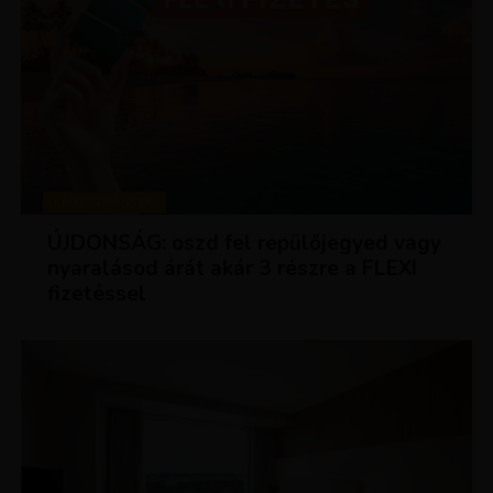
KEDVEZMÉNYEK
ÚJDONSÁG: oszd fel repülőjegyed vagy
nyaralásod árát akár 3 részre a FLEXI
fizetéssel