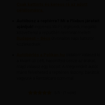
Csak kattints és keress rá az adott
célállomásra.
Autóbusz a reptérre? Mi a Flixbus járatait
ajánljuk!
ingyenes Wi-Fi, légkondi, megálló
közvetlenül a repülőtéri terminál mellett.
Budapest – Bécs
útvonalon napi hatszor
közlekednek.
Autóbérlés a Pelikan.hu
oldalon! Válaszd ki
a kívánt úti célt, hasonlítsd össze az árakat,
majd válassz egy kocsit. A megrendelt autót
máris felveheted a reptéren. Bizony, barátok
vagyunk a Rentalcars.com-mal.
5/5 - (1 vote)