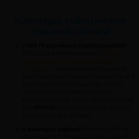
Különleges kedvezmények
olvasóink számára!
7 000 Ft engedmény repülőjegyeinkből
-
Töltsd le az új alkalmazásunkat
(androidos
okostelefonnal és iPhone-nal egyaránt
kompatibilis).
. Válaszd ki a repülőjegyed az
akciós repjegyek kínálatából vagy kattints át a
foglalásra közvetlenül valamelyik cikkből –
természetesen az alkalmazásunkon
keresztül. A foglalás fizetés lépésben másold
be a
SPOROLJ
kedvezménykódot, és 7 000
Ft-tal olcsóbban foglalhatsz!
A bookingon foglalnál?
Most akár 50%-kal
kevesebbet is fizethetsz egy-egy szállásért