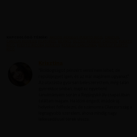
KAPCSOLÓDÓ TÉMÁK:
AKCIOS REPJEGY PUERTO RICO
,
CANCUN
,
CANCUN REPJEGY
,
FEATURED
,
MEXIKO
,
OLCSO REPJEGY CANCÚN
,
PUERTO
RICO
,
PUERTO RICÓBA REPJEGY
,
REPJEGY CANCUNBA
,
REPJEGY PUERTO
RICÓ
Krisztína
"Boldogságot pénzért venni nem lehet, de
repülőjegyet igen, és az már majdnem ugyanaz."
Az utazásba gyorsan beleszerettem, még talán
gyerekkoromban, majd az egyetemi
tanulmányaim során a Repjegykirály csapatában
találtam magam. Ha időm engedi, imádok új
helyeket felfedezni, de számomra Olaszország a
legnagyobb szerelem, ahova mindig nagy
lelkesedéssel térek vissza.