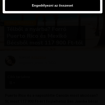
Engedélyezni az összeset
KIRÁLY REPJEGYEK
Télből a nyárba? Forró
Puerto Rico és Mexikó
Bécsből most 117 900 Ft-tól
Szerző
Krisztína
Megjelent
január 11, 2022
Cikk tartalma
Puerto Rico és a napsütötte Cancún most akciósan?
Sí, most 117 900 Ft-ért foglalhatsz San Juanba bécsi