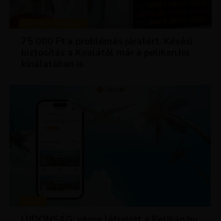
TIPPEK ÉS TRÜKKÖK
75 000 Ft a problémás járatért. Késési
biztosítás a Koalától már a pelikan.hu
kínálatában is
HÍREK
ÚJDONSÁG: végre létrejött a Pelikán.hu