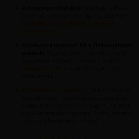
A bookingon foglalnál?
Most akár 50%-kal
kevesebbet is fizethetsz egy-egy szállásért
Csak kattints és keress rá az adott
célállomásra.
Autóbusz a reptérre? Mi a Flixbus járatait
ajánljuk!
ingyenes Wi-Fi, légkondi, megálló
közvetlenül a repülőtéri terminál mellett.
Budapest – Bécs
útvonalon napi hatszor
közlekednek.
Autóbérlés a Pelikan.hu
oldalon! Válaszd ki
a kívánt úti célt, hasonlítsd össze az árakat,
majd válassz egy kocsit. A megrendelt autót
máris felveheted a reptéren. Bizony, barátok
vagyunk a Rentalcars.com-mal.