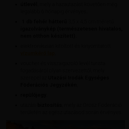
útlevél
, mely a hazautazást követően még
legalább 6 hónapig érvényes,
1 db fehér hátterű
3,5 x 4,5 cm méretű
igazolványkép (természetesen hivatalos,
nem otthon készített)
,
elektronikusan kitöltött és kinyomtatott
vízumkérő lap
,
voucher és visszaigazoló levél turista
fogadásáról olyan szervezettől, mely
szerepel az
Utazási Irodák Egységes
Föderációs Jegyzékén
,
repülőjegy
,
utazási
biztosítás
, mely az Orosz Föderáció
területén az egész utazásod során érvényes.