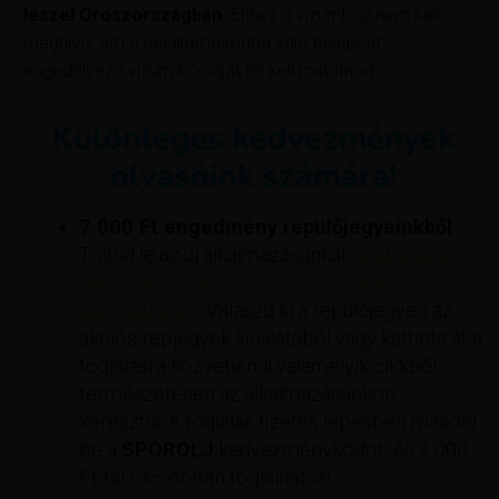
leszel Oroszországban
. Ehhez a vízumhoz nem kell
meghívó, ám a célállomásodba való belépést
engedélyező vízum kópiáját fel kell mutatnod.
Különleges kedvezmények
olvasóink számára!
7 000 Ft engedmény repülőjegyeinkből
-
Töltsd le az új alkalmazásunkat
(androidos
okostelefonnal és iPhone-nal egyaránt
kompatibilis).
. Válaszd ki a repülőjegyed az
akciós repjegyek kínálatából vagy kattints át a
foglalásra közvetlenül valamelyik cikkből –
természetesen az alkalmazásunkon
keresztül. A foglalás fizetés lépésben másold
be a
SPOROLJ
kedvezménykódot, és 7 000
Ft-tal olcsóbban foglalhatsz!