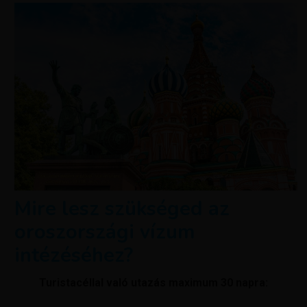
Mire lesz szükséged az
oroszországi vízum
intézéséhez?
Turistacéllal való utazás maximum 30 napra: