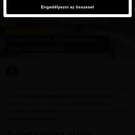
Engedélyezni az összeset
TIPPEK ÉS TRÜKKÖK
Orosz vízum. Mi mindenre
lesz szükséged?
Szerző
Anna
Megjelent
december 30, 2019
Oroszország, azaz az Oroszországi Föderáció területére
csak
érvényes vízummal és érvényes útlevéllel
léphetsz be. Ebben a cikkben a
turista vízumra
vonatkozó előírásokat
közelítjük meg, de megemlítjük a
repülőtéri tranzitálást
is.
Turista orosz vízum