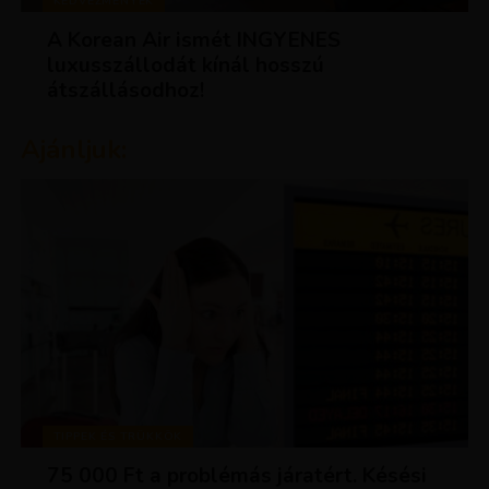
KEDVEZMÉNYEK
A Korean Air ismét INGYENES
luxusszállodát kínál hosszú
átszállásodhoz!
Ajánljuk:
TIPPEK ÉS TRÜKKÖK
75 000 Ft a problémás járatért. Késési