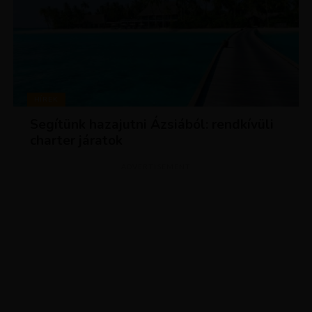
HÍREK
Segítünk hazajutni Ázsiából: rendkívüli
charter járatok
ADVERTISEMENT