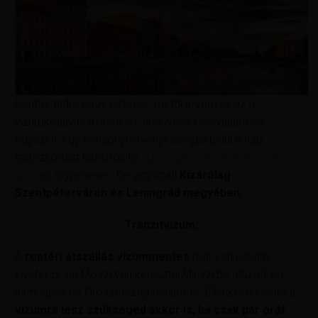
Fontos tudni, hogy október 1-jétől érvényes az a
vízumkönnyítési rendelet, amelynek köszönhetően
egyszeri, egy hónapnyi érvényességen belül 8 nap
tartózkodást bebiztosító
vízum igényelhető elektronikus
úton
és ingyenesen. De vigyázat!
Kizárólag
Szentpéterváron és Leningrád megyében.
Tranzitvízum:
A
reptéri átszállás vízummentes
(bár van néhány
kivétel, pl. ha Moszkván keresztül Minszkbe utazol), ha
nem lépsz be Oroszország területére. Ellenkező esetben
vízumra lesz szükséged akkor is, ha csak pár órát