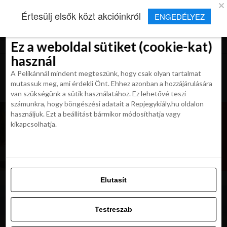
×
Új Repjegykirály alkalmazás
Értesülj elsők közt akcióinkról
ENGEDÉLYEZ
Beleegyezés
Beleegyezés
Részletek
Részletek
Sütikről
Sütikről
Telepítés
Aktuális hírek, cikkek és TOP utazási
ajánlatok egy kattintásnyira.
Ez a weboldal sütiket (cookie-kat)
Ez a weboldal sütiket (cookie-kat)
használ
használ
A Pelikánnál mindent megteszünk, hogy csak olyan tartalmat
A Pelikánnál mindent megteszünk, hogy csak olyan tartalmat
mutassuk meg, ami érdekli Önt. Ehhez azonban a hozzájárulására
mutassuk meg, ami érdekli Önt. Ehhez azonban a hozzájárulására
van szükségünk a sütik használatához. Ez lehetővé teszi
van szükségünk a sütik használatához. Ez lehetővé teszi
számunkra, hogy böngészési adatait a Repjegykiály.hu oldalon
számunkra, hogy böngészési adatait a Repjegykiály.hu oldalon
használjuk. Ezt a beállítást bármikor módosíthatja vagy
használjuk. Ezt a beállítást bármikor módosíthatja vagy
kikapcsolhatja.
kikapcsolhatja.
Elutasít
Elutasít
Testreszab
Testreszab
Engedélyezni az összeset