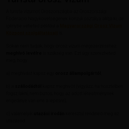
A turista vízumot Oroszországba az Oroszországi
Föderáció Nagykövetségének konzuli osztálya állítja ki, de
igénybe veheted például a
Magyarországi Orosz Vízum
Központ szolgáltatásait
is.
Sokan nem tudják, hogy orosz vízum megszerzéséhez
meghívó levélre
is szükség van. Ezt úgy szerezheted
meg, hogy:
a) meghívást kapsz egy
orosz állampolgártól
,
b) a
szállodádtól
kapsz meghívót (vigyázz, ha hosztelben
fogsz lakni, nem biztos, hogy az adott létesítménynek
engedélye van erre a lépésre),
c) valamelyik
utazási irodán
keresztül rendeled meg az
utazásod.