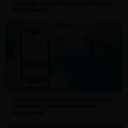
biztosítás a Koalától már a pelikan.hu
kínálatában is
HÍREK
ÚJDONSÁG: végre létrejött a Pelikán.hu
alkalmazás (+extra kedvezmény
repjegyekre)