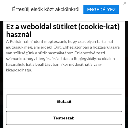
×
Új Repjegykirály alkalmazás
Értesülj elsők közt akcióinkról
ENGEDÉLYEZ
Beleegyezés
Beleegyezés
Részletek
Részletek
Sütikről
Sütikről
Telepítés
Aktuális hírek, cikkek és TOP utazási
ajánlatok egy kattintásnyira.
Ez a weboldal sütiket (cookie-kat)
Ez a weboldal sütiket (cookie-kat)
használ
használ
A Pelikánnál mindent megteszünk, hogy csak olyan tartalmat
A Pelikánnál mindent megteszünk, hogy csak olyan tartalmat
mutassuk meg, ami érdekli Önt. Ehhez azonban a hozzájárulására
mutassuk meg, ami érdekli Önt. Ehhez azonban a hozzájárulására
van szükségünk a sütik használatához. Ez lehetővé teszi
van szükségünk a sütik használatához. Ez lehetővé teszi
számunkra, hogy böngészési adatait a Repjegykiály.hu oldalon
számunkra, hogy böngészési adatait a Repjegykiály.hu oldalon
használjuk. Ezt a beállítást bármikor módosíthatja vagy
használjuk. Ezt a beállítást bármikor módosíthatja vagy
kikapcsolhatja.
kikapcsolhatja.
Elutasít
Elutasít
Testreszab
Testreszab
Engedélyezni az összeset