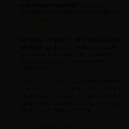
A bookingon foglalnál?
Most akár 50%-kal
kevesebbet is fizethetsz egy-egy szállásért
Csak kattints és keress rá az adott
célállomásra.
Autóbusz a reptérre? Mi a Flixbus járatait
ajánljuk!
ingyenes Wi-Fi, légkondi, megálló
közvetlenül a repülőtéri terminál mellett.
Budapest – Bécs
útvonalon napi hatszor
közlekednek.
Autóbérlés a Pelikan.hu
oldalon! Válaszd ki
a kívánt úti célt, hasonlítsd össze az árakat,
majd válassz egy kocsit. A megrendelt autót
máris felveheted a reptéren. Bizony, barátok
vagyunk a Rentalcars.com-mal.
5/5 - (1 vote)