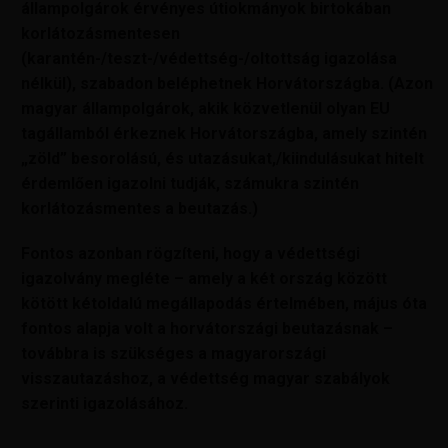
állampolgárok érvényes útiokmányok birtokában
korlátozásmentesen
(karantén-/teszt-/védettség-/oltottság igazolása
nélkül), szabadon beléphetnek Horvátországba. (Azon
magyar állampolgárok, akik közvetlenül olyan EU
tagállamból érkeznek Horvátországba, amely szintén
„zöld” besorolású, és utazásukat,/kiindulásukat hitelt
érdemlően igazolni tudják, számukra szintén
korlátozásmentes a beutazás.)
Fontos azonban rögzíteni, hogy a védettségi
igazolvány megléte – amely a két ország között
kötött kétoldalú megállapodás értelmében, május óta
fontos alapja volt a horvátországi beutazásnak –
továbbra is szükséges a magyarországi
visszautazáshoz, a védettség magyar szabályok
szerinti igazolásához.