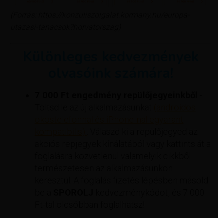
(Forrás: https://konzuliszolgalat.kormany.hu/europa-
utazasi-tanacsok?horvatorszag)
Különleges kedvezmények
olvasóink számára!
7 000 Ft engedmény repülőjegyeinkből
-
Töltsd le az új alkalmazásunkat
(androidos
okostelefonnal és iPhone-nal egyaránt
kompatibilis).
. Válaszd ki a repülőjegyed az
akciós repjegyek kínálatából vagy kattints át a
foglalásra közvetlenül valamelyik cikkből –
természetesen az alkalmazásunkon
keresztül. A foglalás fizetés lépésben másold
be a
SPOROLJ
kedvezménykódot, és 7 000
Ft-tal olcsóbban foglalhatsz!