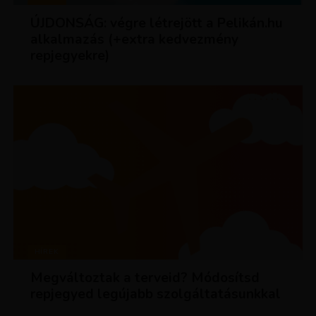
ÚJDONSÁG: végre létrejött a Pelikán.hu
alkalmazás (+extra kedvezmény
repjegyekre)
HÍREK
Megváltoztak a terveid? Módosítsd
repjegyed legújabb szolgáltatásunkkal