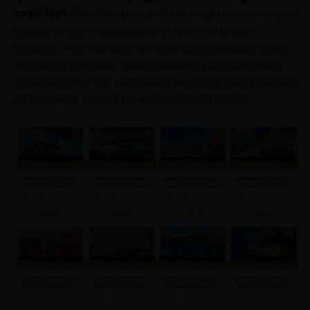
családdal!
A festői szépségű Adriai-tenger mentén elnyúló
ország töretlen népszerűségnek örvend a turisták
körében. A nem túl nagy, ám annál változatosabb térség
napsütötte partokkal, sziklás öblökkel, zöld szigetekkel,
varázslatos nemzeti parkokkal, hangulatos halászfalvakkal
és történelmi városokkal egyaránt elbűvöl majd.