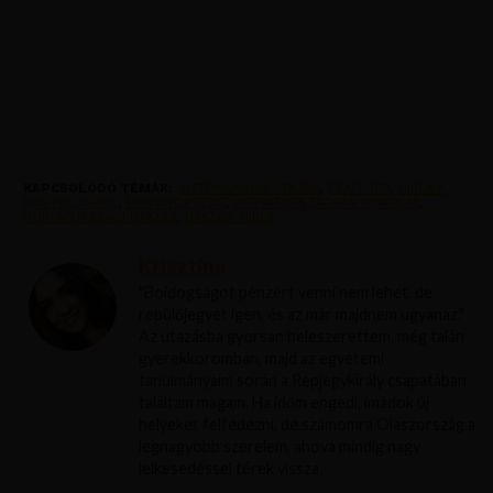
KAPCSOLÓDÓ TÉMÁK:
BIZTONSÁGOS UTAZÁS
,
FEATURED
,
HIREK A
NAGYVILAGBOL
,
HORVATORSZAG
,
HORVATORSZAGBAN NYARALNI
,
HORVATORSZAGI UTAZAS
,
UTAZASI HIREK
Krisztína
"Boldogságot pénzért venni nem lehet, de
repülőjegyet igen, és az már majdnem ugyanaz."
Az utazásba gyorsan beleszerettem, még talán
gyerekkoromban, majd az egyetemi
tanulmányaim során a Repjegykirály csapatában
találtam magam. Ha időm engedi, imádok új
helyeket felfedezni, de számomra Olaszország a
legnagyobb szerelem, ahova mindig nagy
lelkesedéssel térek vissza.