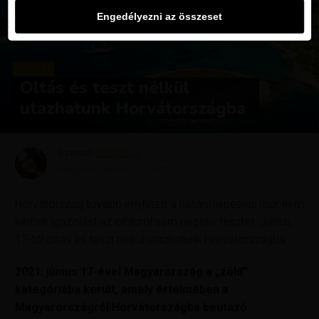
Engedélyezni az összeset
HÍREK
Oltás és teszt nélkül
utazhatunk Horvátországba
Szerző
Krisztína
Megjelent
június 21, 2021
Horvátország tovább enyhített a határátlépésen, már nem
kérnek igazolást az oltásról sem negatív tesztet. Június
17-től oltás és teszt nélkül utazhatunk Horvátországba.
2021. június 17-ével Magyarország a „zöld”
kategóriába került, amely értelmében a
Magyarországról Horvátországba beutazó