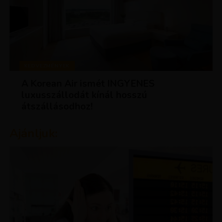
KEDVEZMÉNYEK
A Korean Air ismét INGYENES
luxusszállodát kínál hosszú
átszállásodhoz!
Ajánljuk: