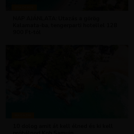
UTAZÁSOK
NAP AJÁNLATA: Utazás a görög
Kalamata-ba, tengerparti hotellel 128
900 Ft-tól
MAGAZIN
10 dolog amit át kell élned és ki kell
próbálnod Koh Samuin