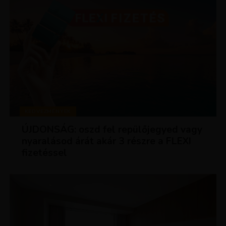
KEDVEZMÉNYEK
ÚJDONSÁG: oszd fel repülőjegyed vagy
nyaralásod árát akár 3 részre a FLEXI
fizetéssel