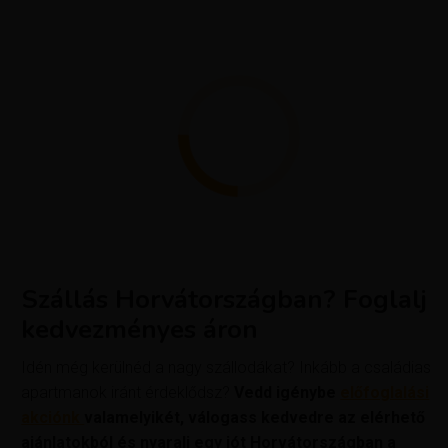
Szállás Horvátországban? Foglalj
kedvezményes áron
Idén még kerülnéd a nagy szállodákat? Inkább a családias
apartmanok iránt érdeklődsz?
Vedd igénybe
előfoglalási
akciónk
valamelyikét, válogass kedvedre az elérhető
ajánlatokból és nyaralj egy jót Horvátországban a