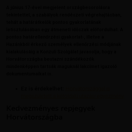
A június 17-ével megjelent országbesorolásra
tekintettel, a szabályok rendészeti végrehajtásban,
tehát a határátkelők pontos gyakorlatának
letisztulásában egy átmeneti időszak előfordulhat. A
pontos határellenőrzési gyakorlat-, illetve a
Hazánkból érkező személyek ellenőrzési módjának
kialakulásáig a Konzuli Szolgálat javasolja, hogy a
Horvátországba beutazni szándékozók
mindenképpen tartsák maguknál lakcímet igazoló
dokumentumaikat is.
Ez is érdekelhet:
Horvátországgal is
megszületett a kétoldalú utazási egyezmény
Kedvezményes repjegyek
Horvátországba