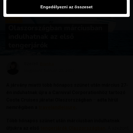
Engedélyezni az összeset
HÍREK
Olaszországban márciusban
indulhatnak az első
tengerjárók
Szerző
Bianka
Megjelent
február 22, 2021
A járvány miatti több hónapos szünet után március 27-
én induhatnak újra a Carnival Corporationhöz tartozó
Costa Cruises járatai
Olaszországban
–
adta hírül
nemrégiben a
travelandleisure
.
Több hónapos szünet után márciusban indulhatnak
útjukra az első
tengerjárók Olaszországban
.
A szezont