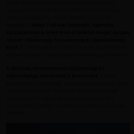
a cég zászlóshajója, a
Costa Smeralda
nyitja három,
négynapos körutazásokkal, többek között
Savona, La
Spezia, Civitavecchia, Nápoly, Messina
és
Cagliari
érintésével.
Május 1-től már hosszabb, egyhetes
körutazásokat is lehet tenni a Földközi-tenger nyugati
részén:
Olaszország, Franciaország
és
Spanyolország
körül.
A
Costa Luminosa
május 2-án indul újra
Triesztből
egyhetes utakra
Görögország
és
Horvátország
érintésével.
A társaság természetesen új biztonsági és
egészségügyi előírásokat is bevezetett:
a hajók
kapacitását csökkentették, a beszállás szakaszosan zajlik,
a fedélzeten a COVID-19-tesztek mellett, hőmérséklet
ellenőrzéseket is végeznek majd a vendégeken és a
személyzeten.
Emellett
maszkra is szükség lesz a közös
terekben
.