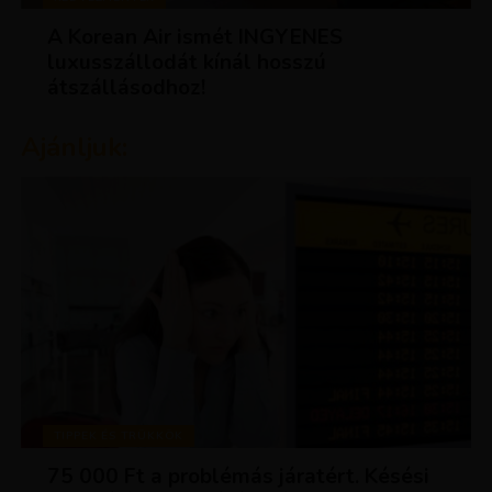
A Korean Air ismét INGYENES
luxusszállodát kínál hosszú
átszállásodhoz!
Ajánljuk:
TIPPEK ÉS TRÜKKÖK
75 000 Ft a problémás járatért. Késési