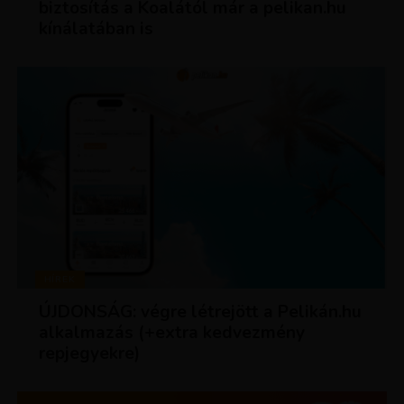
biztosítás a Koalától már a pelikan.hu
kínálatában is
HÍREK
ÚJDONSÁG: végre létrejött a Pelikán.hu
alkalmazás (+extra kedvezmény
repjegyekre)