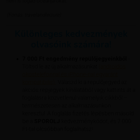
nem is fogad óceánjárókat.
(Forrás: travelandleisure)
Különleges kedvezmények
olvasóink számára!
7 000 Ft engedmény repülőjegyeinkből
-
Töltsd le az új alkalmazásunkat
(androidos
okostelefonnal és iPhone-nal egyaránt
kompatibilis).
. Válaszd ki a repülőjegyed az
akciós repjegyek kínálatából vagy kattints át a
foglalásra közvetlenül valamelyik cikkből –
természetesen az alkalmazásunkon
keresztül. A foglalás fizetés lépésben másold
be a
SPOROLJ
kedvezménykódot, és 7 000
Ft-tal olcsóbban foglalhatsz!