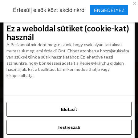
×
Új Repjegykirály alkalmazás
Értesülj elsők közt akcióinkról
ENGEDÉLYEZ
Beleegyezés
Beleegyezés
Részletek
Részletek
Sütikről
Sütikről
Telepítés
Aktuális hírek, cikkek és TOP utazási
ajánlatok egy kattintásnyira.
Ez a weboldal sütiket (cookie-kat)
Ez a weboldal sütiket (cookie-kat)
használ
használ
A Pelikánnál mindent megteszünk, hogy csak olyan tartalmat
A Pelikánnál mindent megteszünk, hogy csak olyan tartalmat
mutassuk meg, ami érdekli Önt. Ehhez azonban a hozzájárulására
mutassuk meg, ami érdekli Önt. Ehhez azonban a hozzájárulására
van szükségünk a sütik használatához. Ez lehetővé teszi
van szükségünk a sütik használatához. Ez lehetővé teszi
számunkra, hogy böngészési adatait a Repjegykiály.hu oldalon
számunkra, hogy böngészési adatait a Repjegykiály.hu oldalon
használjuk. Ezt a beállítást bármikor módosíthatja vagy
használjuk. Ezt a beállítást bármikor módosíthatja vagy
kikapcsolhatja.
kikapcsolhatja.
Elutasít
Elutasít
Testreszab
Testreszab
Engedélyezni az összeset