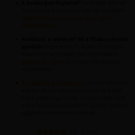
A bookingon foglalnál?
Most akár 50%-kal
kevesebbet is fizethetsz egy-egy szállásért
Csak kattints és keress rá az adott
célállomásra.
Autóbusz a reptérre? Mi a Flixbus járatait
ajánljuk!
ingyenes Wi-Fi, légkondi, megálló
közvetlenül a repülőtéri terminál mellett.
Budapest – Bécs
útvonalon napi hatszor
közlekednek.
Autóbérlés a Pelikan.hu
oldalon! Válaszd ki
a kívánt úti célt, hasonlítsd össze az árakat,
majd válassz egy kocsit. A megrendelt autót
máris felveheted a reptéren. Bizony, barátok
vagyunk a Rentalcars.com-mal.
5/5 - (1 vote)