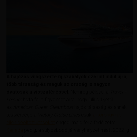
A hajózás világszerte új szabályok szerint indul újra,
több társaság és maguk az ország is nagyon
óvatosak a visszatéréssel.
Nemrég például a
Travel +
Leisure
hívta fel a figyelmet arra, hogy július 1-jétől
az
American Queen Steamboat
hajós társaság és annak
testvércége a
Victory Cruise Lines
csak
a koronavírus
ellen beoltott utasokat
engedi majd fel a fedélzetre.
Kanada
pedig, a súlyosbodó járványhelyzet miatt 2022-ig