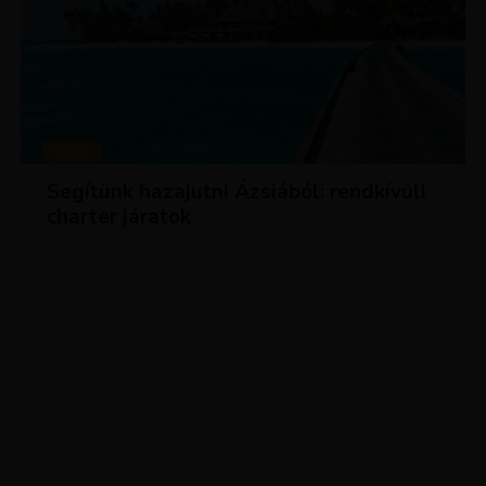
HÍREK
Segítünk hazajutni Ázsiából: rendkívüli
charter járatok
ADVERTISEMENT