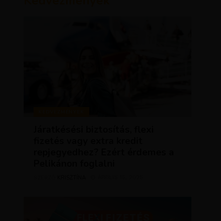
Kedvezmények
KEDVEZMÉNYEK
Járatkésési biztosítás, flexi
fizetés vagy extra kredit
repjegyedhez? Ezért érdemes a
Pelikánon foglalni
KRISZTÍNA
ÁPRILIS 16, 2025
SZERZŐ