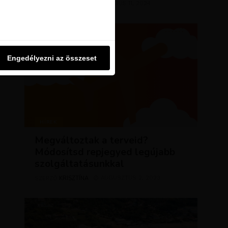
KRISZTÍNA
MÁRCIUS 11, 2024
SZERZŐ
u oldalon használjuk. Ezt a
Engedélyezni az összeset
Engedélyezni az összeset
HÍREK
Megváltoztak a terveid?
Módosítsd repjegyed legújabb
szolgáltatásunkkal
KRISZTÍNA
AUGUSZTUS 2, 2023
SZERZŐ