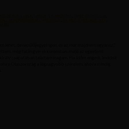
KCIÓS REPJEGYEK
,
FAPADOS KIARUSITAS
,
FAPADOS REPJEGY
,
APADOS REPJEGYEK BUDAPESTROL
,
FAPADOS RETÚRJEGYEK
,
GAZIN
m lehet, de repülőjegyet igen, és az már majdnem ugyanaz."
ettem, még talán gyerekkoromban, majd az egyetemi
király csapatában találtam magam. Ha időm engedi, imádok
ámomra Olaszország a legnagyobb szerelem, ahova mindig
.