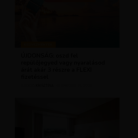
KEDVEZMÉNYEK
ÚJDONSÁG: oszd fel
repülőjegyed vagy nyaralásod
árát akár 3 részre a FLEXI
fizetéssel
KRISZTÍNA
MÁRCIUS 31, 2025
SZERZŐ