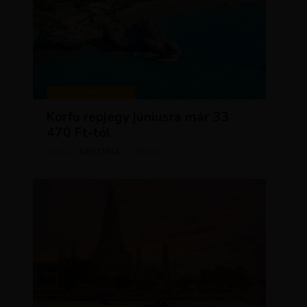
KIRÁLY REPJEGYEK
Korfu repjegy júniusra már 33
470 Ft-tól
KRISZTÍNA
MÁJUS 13, 2026
SZERZŐ