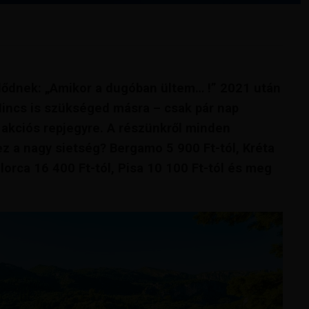
dődnek: „Amikor a dugóban ültem… !” 2021 után
Nincs is szükséged másra – csak pár nap
y akciós repjegyre. A részünkről minden
ez a nagy sietség? Bergamo 5 900 Ft-tól, Kréta
llorca 16 400 Ft-tól, Pisa 10 100 Ft-tól és meg