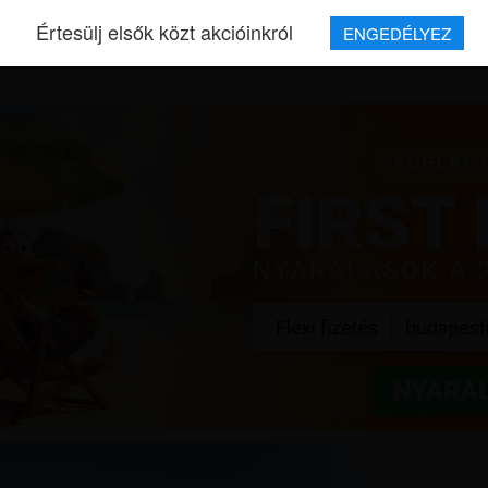
Értesülj elsők közt akcióinkról
ENGEDÉLYEZ
REPJEGYEK
MAGAZIN
UTAZÁSOK
HÍREK
RÓLUNK