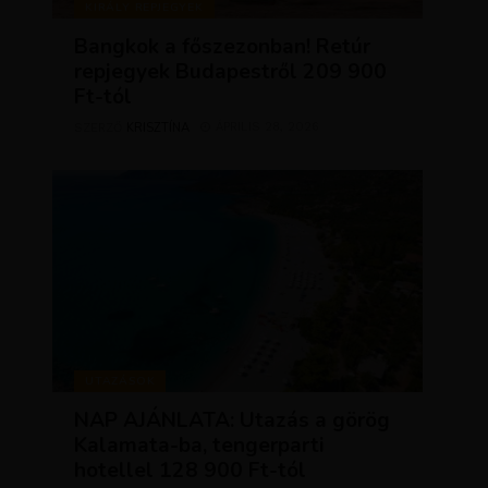
KIRÁLY REPJEGYEK
Bangkok a főszezonban! Retúr
repjegyek Budapestről 209 900
Ft-tól
KRISZTÍNA
ÁPRILIS 28, 2026
SZERZŐ
UTAZÁSOK
NAP AJÁNLATA: Utazás a görög
Kalamata-ba, tengerparti
hotellel 128 900 Ft-tól