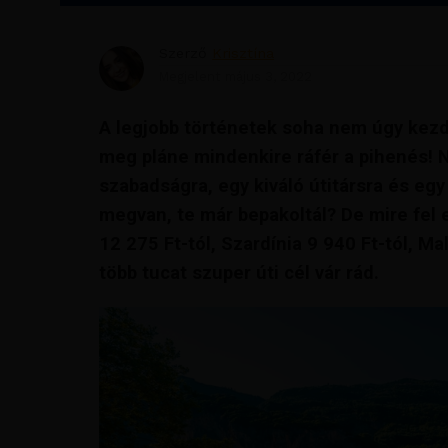
Szerző
Krisztína
Megjelent
május 3, 2022
A legjobb történetek soha nem úgy kez
meg pláne mindenkire ráfér a pihenés! 
szabadságra, egy kiváló útitársra és eg
megvan, te már bepakoltál? De mire fel 
12 275 Ft-tól, Szardínia 9 940 Ft-tól, Ma
több tucat szuper úti cél vár rád.