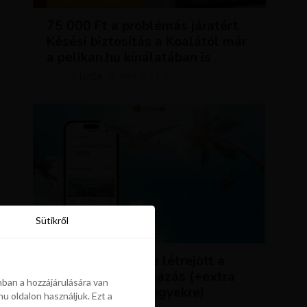
TIPPEK ÉS TRÜKKÖK
75 000 Ft a problémás járatért.
Késési biztosítás a Koalától már
a pelikan.hu kínálatában is
LUJZA
ÁPRILIS 23, 2024
SZERZŐ
Sütikről
Sütikről
HÍREK
ÚJDONSÁG: végre létrejött a
Pelikán.hu alkalmazás (+extra
ban a hozzájárulására van
kedvezmény repjegyekre)
u oldalon használjuk. Ezt a
ban a hozzájárulására van