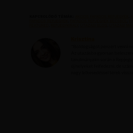
KAPCSOLÓDÓ TÉMÁK:
AKCIOS FAPADOS REPJEGYEK
,
A
FAPADOS REPJEGYEK
,
FAPADOS REPJEGYEK BECSBOL
,
F
FEATURED
,
REPJEGYKIRALY
,
UTAZASI BLOG
,
UTAZASI MA
Krisztína
"Boldogságot pénzért venni ne
Az utazásba gyorsan beleszer
tanulmányaim során a Repjegy
új helyeket felfedezni, de sz
nagy lelkesedéssel térek vissza