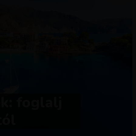
: foglalj
tól