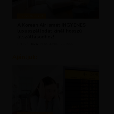
KEDVEZMÉNYEK
A Korean Air ismét INGYENES
luxusszállodát kínál hosszú
átszállásodhoz!
LUJZA
NOVEMBER 20, 2023
SZERZŐ
Ajánljuk: