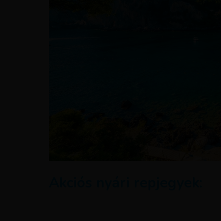
Akciós nyári repjegyek: