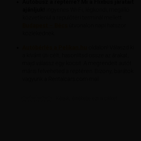
Autóbusz a reptérre? Mi a Flixbus járatait
ajánljuk!
ingyenes Wi-Fi, légkondi, megálló
közvetlenül a repülőtéri terminál mellett.
Budapest – Bécs
útvonalon napi hatszor
közlekednek.
Autóbérlés a Pelikan.hu
oldalon! Válaszd ki
a kívánt úti célt, hasonlítsd össze az árakat,
majd válassz egy kocsit. A megrendelt autót
máris felveheted a reptéren. Bizony, barátok
vagyunk a Rentalcars.com-mal.
Kérjük, értékelje ezt a cikket.