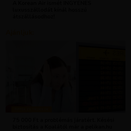
A Korean Air ismét INGYENES
luxusszállodát kínál hosszú
átszállásodhoz!
Ajánljuk:
TIPPEK ÉS TRÜKKÖK
75 000 Ft a problémás járatért. Késési
biztosítás a Koalától már a pelikan.hu