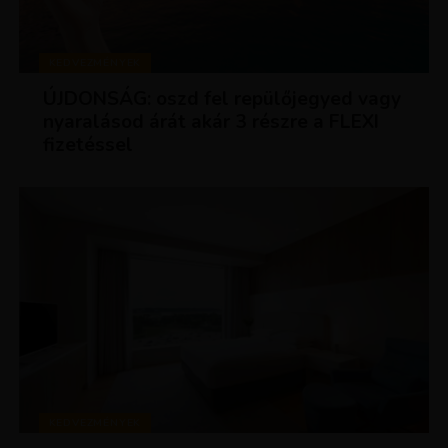
KEDVEZMÉNYEK
ÚJDONSÁG: oszd fel repülőjegyed vagy
nyaralásod árát akár 3 részre a FLEXI
fizetéssel
KEDVEZMÉNYEK