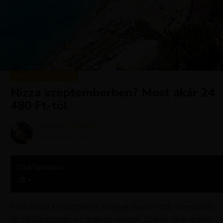
KIRÁLY REPJEGYEK
Nizza szeptemberben? Most akár 24
480 Ft-tól
Szerző
Krisztína
Megjelent
június 16, 2017
Cikk tartalma
Côte d’Azur kétségtelenül az egyik legvonzóbb tengerparti
úti cél Európában, és gyakran nevezik „Crème de la crème-