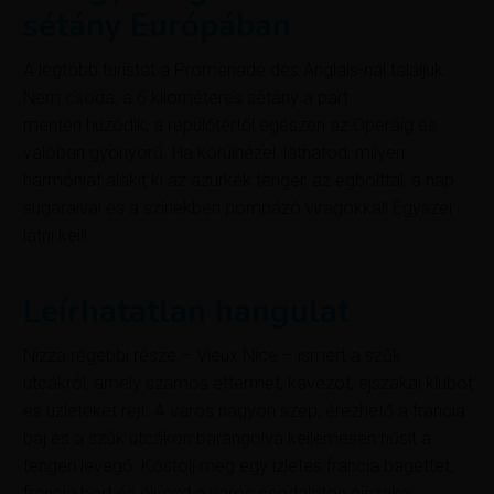
sétány Európában
A legtöbb turistát a Promenade des Anglais-nál találjuk.
Nem csoda, a 6 kilométeres sétány a part
mentén húzódik, a repülőtértől egészen az Operáig és
valóban gyönyörű. Ha körülnézel, láthatod, milyen
harmóniát alakít ki az azúrkék tenger, az égbolttal, a nap
sugaraival és a színekben pompázó virágokkal! Egyszer
látni kell!
Leírhatatlan hangulat
Nizza régebbi része – Vieux Nice – ismert a szűk
utcákról, amely számos éttermet, kávézót, éjszakai klubot
és üzleteket rejt. A város nagyon szép, érezhető a francia
báj és a szűk utcákon barangolva kellemesen hűsít a
tengeri levegő. Kóstolj meg egy ízletes francia bagettet,
francia bort és élvezd a város csodálatos éjszaka