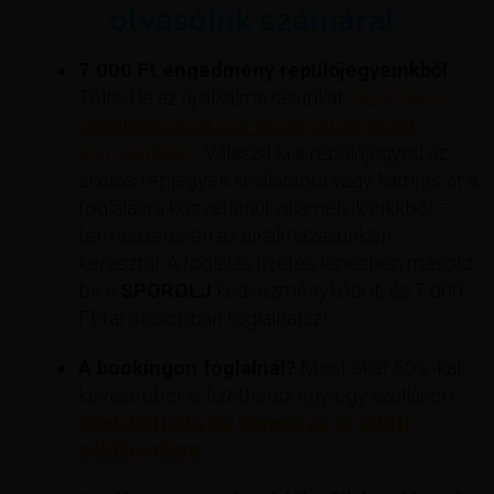
olvasóink számára!
7 000 Ft engedmény repülőjegyeinkből
-
Töltsd le az új alkalmazásunkat
(androidos
okostelefonnal és iPhone-nal egyaránt
kompatibilis).
. Válaszd ki a repülőjegyed az
akciós repjegyek kínálatából vagy kattints át a
foglalásra közvetlenül valamelyik cikkből –
természetesen az alkalmazásunkon
keresztül. A foglalás fizetés lépésben másold
be a
SPOROLJ
kedvezménykódot, és 7 000
Ft-tal olcsóbban foglalhatsz!
A bookingon foglalnál?
Most akár 50%-kal
kevesebbet is fizethetsz egy-egy szállásért
Csak kattints és keress rá az adott
célállomásra.