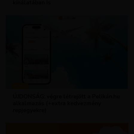
kínálatában is
HÍREK
ÚJDONSÁG: végre létrejött a Pelikán.hu
alkalmazás (+extra kedvezmény
repjegyekre)