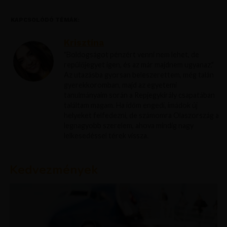
KAPCSOLÓDÓ TÉMÁK:
Krisztína
"Boldogságot pénzért venni nem lehet, de
repülőjegyet igen, és az már majdnem ugyanaz."
Az utazásba gyorsan beleszerettem, még talán
gyerekkoromban, majd az egyetemi
tanulmányaim során a Repjegykirály csapatában
találtam magam. Ha időm engedi, imádok új
helyeket felfedezni, de számomra Olaszország a
legnagyobb szerelem, ahova mindig nagy
lelkesedéssel térek vissza.
Kedvezmények