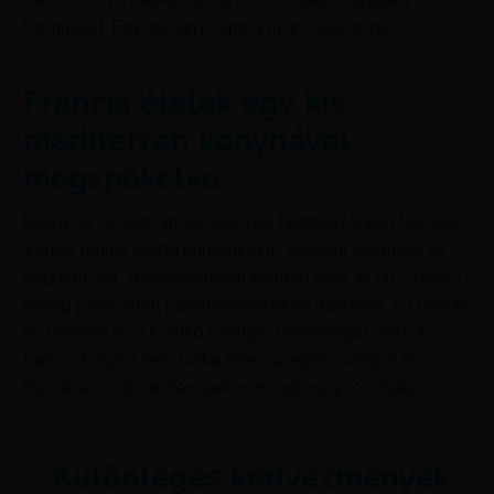
hangulatát. Egy igazán jó tipp a nyári vakációra!
Francia ételek egy kis
mediterrán konyhával
megspékelve
Melyik az az étel, amely jellemző Nizzára? Salad Niçoise.
Vagyis tonhal saláta burgonyával, tojással, salátával és
baguette-tel. Természetesen kóstold meg az ún. Socci =
meleg palacsintát paradicsommal és szardella. És persze
ne felejtsük el, a Földközi-tenger finomságait sem! A
francia konyha nem hiába híres az egész világon és
Nizzában erről minden sarkon megbizonyosodhatsz.
Különleges kedvezmények