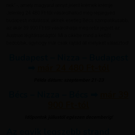
nek” -, amely magyarul annyit jelent krémek krémje.
Jelenleg 24 480 Ft-tól vásárolhatod meg repjegyed
budapesti indulással, akinek esetleg Bécs szimpatikusabb,
az akár 39 900 Ft-tól vásárolhatja meg retúr jegyét az
Austrian légitársaságtól. Mi a cikkbe mind a kettőt
bedobtuk, úgyhogy már csak rajtád áll melyiket választod!
Budapest – Nizza – Budapest
➡
már 24 480 Ft-tól
Példa dátum: szeptember 21-23
Bécs – Nizza – Bécs ➡
már 39
900 Ft-tól
Időpontok júliustól egészen decemberig!
Az egyik legszebb strand