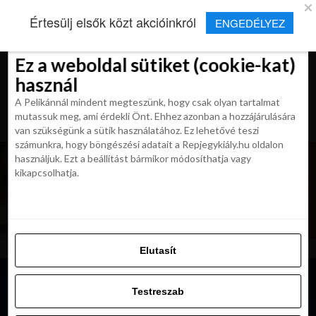
×
Új Repjegykirály alkalmazás
Értesülj elsők közt akcióinkról
ENGEDÉLYEZ
Beleegyezés
Beleegyezés
Részletek
Részletek
Sütikről
Sütikről
Telepítés
Aktuális hírek, cikkek és TOP utazási
ajánlatok egy kattintásnyira.
Ez a weboldal sütiket (cookie-kat)
Ez a weboldal sütiket (cookie-kat)
használ
használ
A Pelikánnál mindent megteszünk, hogy csak olyan tartalmat
A Pelikánnál mindent megteszünk, hogy csak olyan tartalmat
mutassuk meg, ami érdekli Önt. Ehhez azonban a hozzájárulására
mutassuk meg, ami érdekli Önt. Ehhez azonban a hozzájárulására
van szükségünk a sütik használatához. Ez lehetővé teszi
van szükségünk a sütik használatához. Ez lehetővé teszi
számunkra, hogy böngészési adatait a Repjegykiály.hu oldalon
számunkra, hogy böngészési adatait a Repjegykiály.hu oldalon
használjuk. Ezt a beállítást bármikor módosíthatja vagy
használjuk. Ezt a beállítást bármikor módosíthatja vagy
kikapcsolhatja.
kikapcsolhatja.
Elutasít
Elutasít
Testreszab
Testreszab
Engedélyezni az összeset