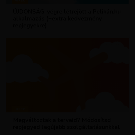
HÍREK
ÚJDONSÁG: végre létrejött a Pelikán.hu
alkalmazás (+extra kedvezmény
repjegyekre)
HÍREK
Megváltoztak a terveid? Módosítsd
repjegyed legújabb szolgáltatásunkkal