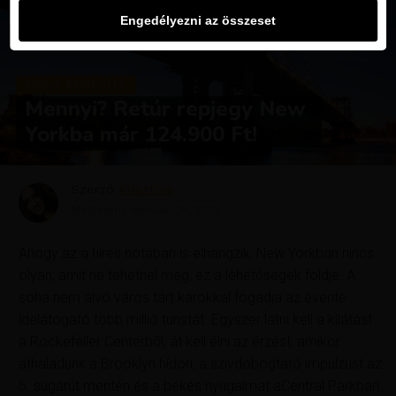
Engedélyezni az összeset
KIRÁLY REPJEGYEK
Mennyi? Retúr repjegy New
Yorkba már 124.900 Ft!
Szerző
Krisztína
Megjelent
február 26, 2019
Ahogy az a híres nótában is elhangzik, New Yorkban nincs
olyan, amit ne tehetnél meg, ez a lehetőségek földje. A
soha nem alvó város tárt karokkal fogadja az évente
idelátogató több millió turistát. Egyszer látni kell a kilátást
a Rockefeller Centerből, át kell élni az érzést, amikor
áthaladunk a Brooklyn hídon, a szívdobogtató impulzust az
5. sugárút mentén és a békés nyugalmat aCentral Parkban.