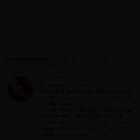
KAPCSOLÓDÓ TÉMÁK:
FEATURED
,
NEW YORK
,
NEW YORK REPJEGY
,
OLCSO NEW YORK
,
REPJEGY NEW YORKBA
,
RETÚR REPJEGY NEW YORKBA
Krisztína
"Boldogságot pénzért venni nem lehet, de
repülőjegyet igen, és az már majdnem ugyanaz."
Az utazásba gyorsan beleszerettem, még talán
gyerekkoromban, majd az egyetemi
tanulmányaim során a Repjegykirály csapatában
találtam magam. Ha időm engedi, imádok új
helyeket felfedezni, de számomra Olaszország a
legnagyobb szerelem, ahova mindig nagy
lelkesedéssel térek vissza.