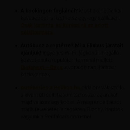
A bookingon foglalnál?
Most akár 50%-kal
kevesebbet is fizethetsz egy-egy szállásért
Csak kattints és keress rá az adott
célállomásra.
Autóbusz a reptérre? Mi a Flixbus járatait
ajánljuk!
ingyenes Wi-Fi, légkondi, megálló
közvetlenül a repülőtéri terminál mellett.
Budapest – Bécs
útvonalon napi hatszor
közlekednek.
Autóbérlés a Pelikan.hu
oldalon! Válaszd ki
a kívánt úti célt, hasonlítsd össze az árakat,
majd válassz egy kocsit. A megrendelt autót
máris felveheted a reptéren. Bizony, barátok
vagyunk a Rentalcars.com-mal.