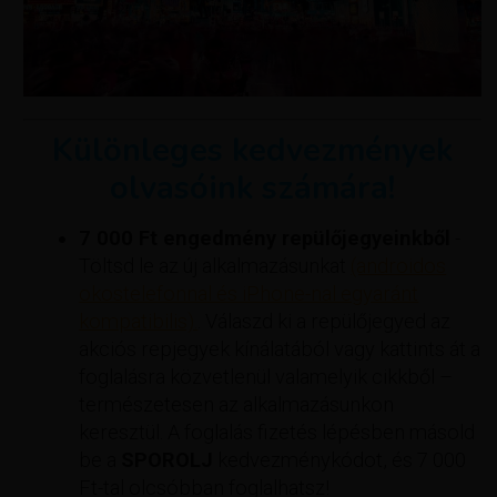
Különleges kedvezmények
olvasóink számára!
7 000 Ft engedmény repülőjegyeinkből
-
Töltsd le az új alkalmazásunkat
(androidos
okostelefonnal és iPhone-nal egyaránt
kompatibilis).
. Válaszd ki a repülőjegyed az
akciós repjegyek kínálatából vagy kattints át a
foglalásra közvetlenül valamelyik cikkből –
természetesen az alkalmazásunkon
keresztül. A foglalás fizetés lépésben másold
be a
SPOROLJ
kedvezménykódot, és 7 000
Ft-tal olcsóbban foglalhatsz!