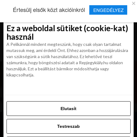
×
Új Repjegykirály alkalmazás
Értesülj elsők közt akcióinkról
ENGEDÉLYEZ
Beleegyezés
Beleegyezés
Részletek
Részletek
Sütikről
Sütikről
Telepítés
Aktuális hírek, cikkek és TOP utazási
ajánlatok egy kattintásnyira.
Ez a weboldal sütiket (cookie-kat)
Ez a weboldal sütiket (cookie-kat)
használ
használ
A Pelikánnál mindent megteszünk, hogy csak olyan tartalmat
A Pelikánnál mindent megteszünk, hogy csak olyan tartalmat
mutassuk meg, ami érdekli Önt. Ehhez azonban a hozzájárulására
mutassuk meg, ami érdekli Önt. Ehhez azonban a hozzájárulására
van szükségünk a sütik használatához. Ez lehetővé teszi
van szükségünk a sütik használatához. Ez lehetővé teszi
számunkra, hogy böngészési adatait a Repjegykiály.hu oldalon
számunkra, hogy böngészési adatait a Repjegykiály.hu oldalon
használjuk. Ezt a beállítást bármikor módosíthatja vagy
használjuk. Ezt a beállítást bármikor módosíthatja vagy
kikapcsolhatja.
kikapcsolhatja.
Elutasít
Elutasít
Testreszab
Testreszab
Engedélyezni az összeset