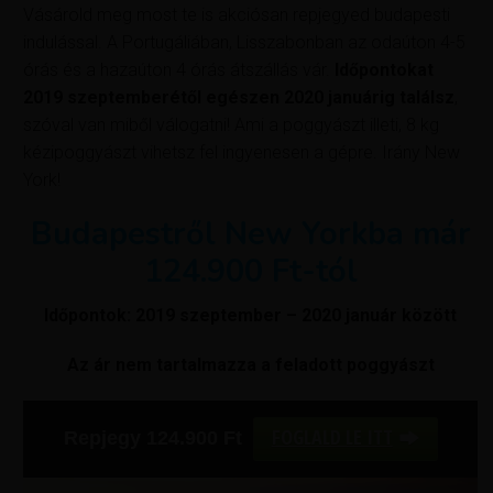
Vásárold meg most te is akciósan repjegyed budapesti
indulással. A Portugáliában, Lisszabonban az odaúton 4-5
órás és a hazaúton 4 órás átszállás vár.
Időpontokat
2019 szeptemberétől egészen 2020 januárig találsz
,
szóval van miből válogatni! Ami a poggyászt illeti, 8 kg
kézipoggyászt vihetsz fel ingyenesen a gépre. Irány New
York!
Budapestről New Yorkba már
124.900 Ft-tól
Időpontok: 2019 szeptember – 2020 január között
Az ár nem tartalmazza a feladott poggyászt
FOGLALD LE ITT
Repjegy 124.900
Ft