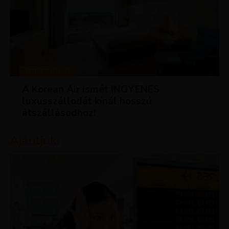
KEDVEZMÉNYEK
A Korean Air ismét INGYENES
luxusszállodát kínál hosszú
átszállásodhoz!
Ajánljuk: