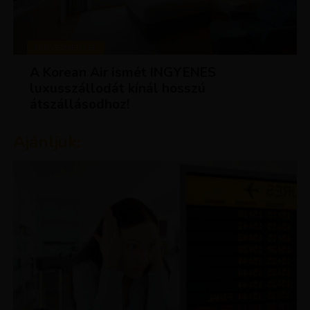
KEDVEZMÉNYEK
A Korean Air ismét INGYENES
luxusszállodát kínál hosszú
átszállásodhoz!
Ajánljuk: