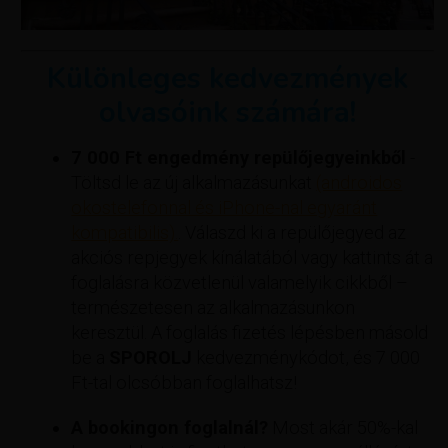
Különleges kedvezmények
olvasóink számára!
7 000 Ft engedmény repülőjegyeinkből
-
Töltsd le az új alkalmazásunkat
(androidos
okostelefonnal és iPhone-nal egyaránt
kompatibilis).
. Válaszd ki a repülőjegyed az
akciós repjegyek kínálatából vagy kattints át a
foglalásra közvetlenül valamelyik cikkből –
természetesen az alkalmazásunkon
keresztül. A foglalás fizetés lépésben másold
be a
SPOROLJ
kedvezménykódot, és 7 000
Ft-tal olcsóbban foglalhatsz!
A bookingon foglalnál?
Most akár 50%-kal