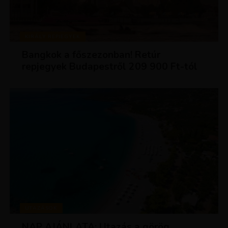
KIRÁLY REPJEGYEK
Bangkok a főszezonban! Retúr
repjegyek Budapestről 209 900 Ft-tól
UTAZÁSOK
NAP AJÁNLATA: Utazás a görög