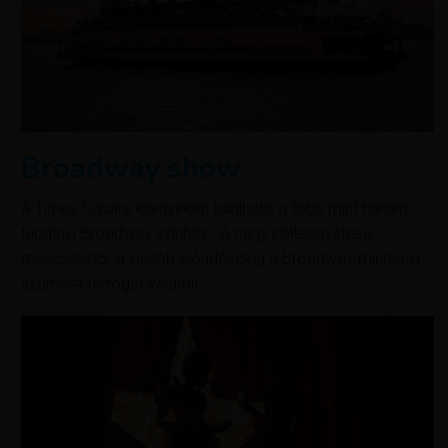
Broadway show
A Times Square környékén található a több mint három
tucatnyi Broadway színház. A nagy költségvetésű
musicalektől, a kisebb előadásokig a Broadway mindenki
számára tartogat valamit.