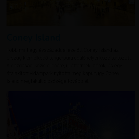
Coney Island
Több mint egy évszázaddal ezelőtt Coney Island az
ország kiemelkedő tengerparti üdülőhelyei közé tartozott.
A gazdasági krízis ellenére, új éttermek, bárok, és egy
átalakított vidámpark nyitotta meg kapuit, így Coney
Island megfakult dicsősége tovább él.