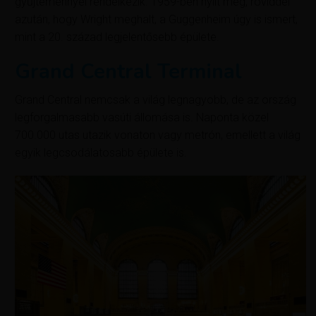
gyűjteménnyel rendelkezik. 1959-ben nyílt meg, röviddel
azután, hogy Wright meghalt, a Guggenheim úgy is ismert,
mint a 20. század legjelentősebb épülete.
Grand Central Terminal
Grand Central nemcsak a világ legnagyobb, de az ország
legforgalmasabb vasúti állomása is. Naponta közel
700.000 utas utazik vonaton vagy metrón, emellett a világ
egyik legcsodálatosabb épülete is.