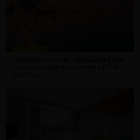
KEDVEZMÉNYEK
ÚJDONSÁG: oszd fel repülőjegyed vagy
nyaralásod árát akár 3 részre a FLEXI
fizetéssel