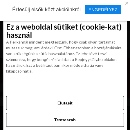
×
Új Repjegykirály alkalmazás
Értesülj elsők közt akcióinkról
ENGEDÉLYEZ
Beleegyezés
Beleegyezés
Részletek
Részletek
Sütikről
Sütikről
Telepítés
Aktuális hírek, cikkek és TOP utazási
ajánlatok egy kattintásnyira.
Ez a weboldal sütiket (cookie-kat)
Ez a weboldal sütiket (cookie-kat)
használ
használ
A Pelikánnál mindent megteszünk, hogy csak olyan tartalmat
A Pelikánnál mindent megteszünk, hogy csak olyan tartalmat
mutassuk meg, ami érdekli Önt. Ehhez azonban a hozzájárulására
mutassuk meg, ami érdekli Önt. Ehhez azonban a hozzájárulására
van szükségünk a sütik használatához. Ez lehetővé teszi
van szükségünk a sütik használatához. Ez lehetővé teszi
számunkra, hogy böngészési adatait a Repjegykiály.hu oldalon
számunkra, hogy böngészési adatait a Repjegykiály.hu oldalon
használjuk. Ezt a beállítást bármikor módosíthatja vagy
használjuk. Ezt a beállítást bármikor módosíthatja vagy
kikapcsolhatja.
kikapcsolhatja.
Elutasít
Elutasít
Testreszab
Testreszab
Engedélyezni az összeset