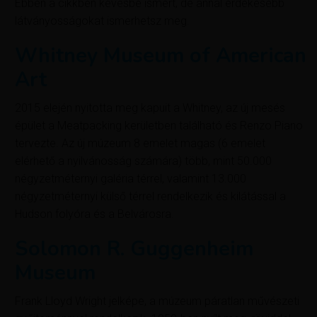
Ebben a cikkben kevésbé ismert, de annál érdekesebb
látványosságokat ismerhetsz meg.
Whitney Museum of American
Art
2015 elején nyitotta meg kapuit a Whitney, az új mesés
épület a Meatpacking kerületben található és Renzo Piano
tervezte. Az új múzeum 8 emelet magas (6 emelet
elérhető a nyilvánosság számára) több, mint 50.000
négyzetméternyi galéria térrel, valamint 13.000
négyzetméternyi külső térrel rendelkezik és kilátással a
Hudson folyóra és a Belvárosra.
Solomon R. Guggenheim
Museum
Frank Lloyd Wright jelképe, a múzeum páratlan művészeti