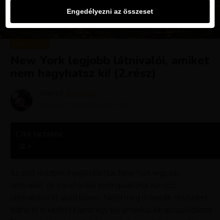
Engedélyezni az összeset
MAGAZIN
New York legjobb látnivalói, amiket
nem hagyhatsz ki! (2.rész)
Szerző
Krisztína
Megjelent
november 28, 2016
Cikk tartalma
Az első részben megemlítettük New York legjobb
látnivalóit, de mivel óriási metropoliszról van szó
látnivalóból itt akad bőven. Nézd meg második részünket,
hátha te is kedvet kapsz egy kis amerikai kikapcsolódásra!