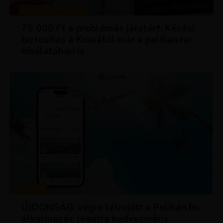
TIPPEK ÉS TRÜKKÖK
75 000 Ft a problémás járatért. Késési
biztosítás a Koalától már a pelikan.hu
kínálatában is
HÍREK
ÚJDONSÁG: végre létrejött a Pelikán.hu
alkalmazás (+extra kedvezmény