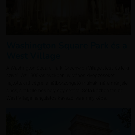
Washington Square Park és a
West Village
A Washington Square Park, Greenwich Village „testi és lelki
szíve”. Az 1800-as években nyilvános kivégzéseket
hajtottak itt végre, a hátborzongató múlnak mára már jele
sincs, sőt kellemes hely egy sétára. Séta közben térj be
West Village hangulatos kávézói valamelyikébe.