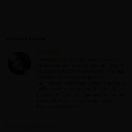
KAPCSOLÓDÓ TÉMÁK:
Krisztína
"Boldogságot pénzért venni nem lehet, de
repülőjegyet igen, és az már majdnem ugyanaz."
Az utazásba gyorsan beleszerettem, még talán
gyerekkoromban, majd az egyetemi
tanulmányaim során a Repjegykirály csapatában
találtam magam. Ha időm engedi, imádok új
helyeket felfedezni, de számomra Olaszország a
legnagyobb szerelem, ahova mindig nagy
lelkesedéssel térek vissza.
Kedvezmények