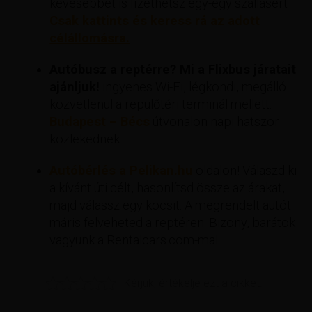
kevesebbet is fizethetsz egy-egy szállásért
Csak kattints és keress rá az adott
célállomásra.
Autóbusz a reptérre? Mi a Flixbus járatait
ajánljuk!
ingyenes Wi-Fi, légkondi, megálló
közvetlenül a repülőtéri terminál mellett.
Budapest – Bécs
útvonalon napi hatszor
közlekednek.
Autóbérlés a Pelikan.hu
oldalon! Válaszd ki
a kívánt úti célt, hasonlítsd össze az árakat,
majd válassz egy kocsit. A megrendelt autót
máris felveheted a reptéren. Bizony, barátok
vagyunk a Rentalcars.com-mal.
Kérjük, értékelje ezt a cikket.