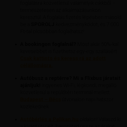
foglalásra közvetlenül valamelyik cikkből –
természetesen az alkalmazásunkon
keresztül. A foglalás fizetés lépésben másold
be a
SPOROLJ
kedvezménykódot, és 7 000
Ft-tal olcsóbban foglalhatsz!
A bookingon foglalnál?
Most akár 50%-kal
kevesebbet is fizethetsz egy-egy szállásért
Csak kattints és keress rá az adott
célállomásra.
Autóbusz a reptérre? Mi a Flixbus járatait
ajánljuk!
ingyenes Wi-Fi, légkondi, megálló
közvetlenül a repülőtéri terminál mellett.
Budapest – Bécs
útvonalon napi hatszor
közlekednek.
Autóbérlés a Pelikan.hu
oldalon! Válaszd ki
a kívánt úti célt, hasonlítsd össze az árakat,