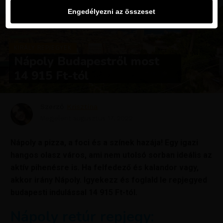
Engedélyezni az összeset
KIRÁLY REPJEGYEK
Nápoly Budapestről most
14 915 Ft-tól
Szerző
Krisztína
Megjelent
augusztus 17, 2022
Nápoly a pizza, a foci és a színek hazája! Egy igazi
hangos olasz város, ami nem utolsó sorban ideális az
aktív pihenésre is. Ha felfedező és kalandor vagy,
akkor irány Nápoly. Igyekezz és foglald le repjegyed
budapesti indulással 14 915 Ft-tól.
Nápoly retúr repjegy: