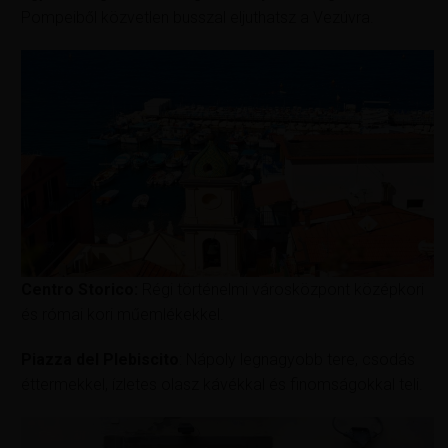
Pompeiből közvetlen busszal eljuthatsz a Vezúvra.
Centro Storico:
Régi történelmi városközpont középkori
és római kori műemlékekkel.
Piazza del Plebiscito
: Nápoly legnagyobb tere, csodás
éttermekkel, ízletes olasz kávékkal és finomságokkal teli.