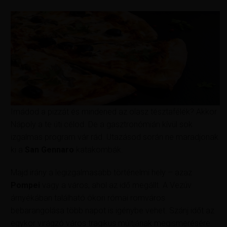
Imádod a pizzát és mindened az olasz tésztafélék? Akkor
Nápoly a te úti célod. De a gasztronómián kívül sok
izgalmas program vár rád. Utazásod során ne maradjonak
ki a
San Gennaro
katakombák.
Majd irány a legizgalmasabb történelmi hely – azaz
Pompei
vagy a város, ahol az idő megállt. A Vezúv
árnyékában található ókori római romváros
bebarangolása több napot is igénybe vehet. Szánj időt az
egykor virágzó város tragikus múltjának megismerésére.