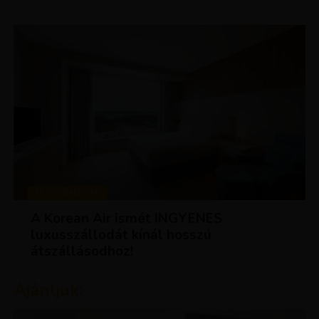
KEDVEZMÉNYEK
A Korean Air ismét INGYENES
luxusszállodát kínál hosszú
átszállásodhoz!
Ajánljuk: