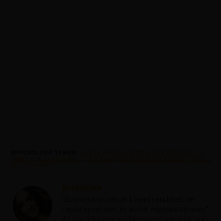
KAPCSOLÓDÓ TÉMÁK:
AKCIOS REPJEGY NAPOLY
,
BUDAPEST NAPOLY
,
FAPADOS REPJEGY NAPOLY
,
FEATURED
,
KEDVEZMENYES REPJEGY NAPOLY
,
OLCSO NAPOLY
Krisztína
"Boldogságot pénzért venni nem lehet, de
repülőjegyet igen, és az már majdnem ugyanaz."
Az utazásba gyorsan beleszerettem, még talán