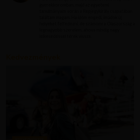
gyerekkoromban, majd az egyetemi
tanulmányaim során a Repjegykirály csapatában
találtam magam. Ha időm engedi, imádok új
helyeket felfedezni, de számomra Olaszország a
legnagyobb szerelem, ahova mindig nagy
lelkesedéssel térek vissza.
Kedvezmények
KEDVEZMÉNYEK