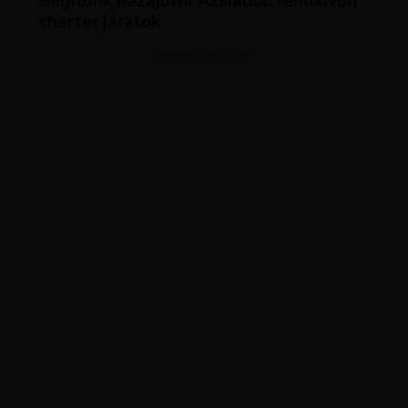
Segítünk hazajutni Ázsiából: rendkívüli
charter járatok
ADVERTISEMENT