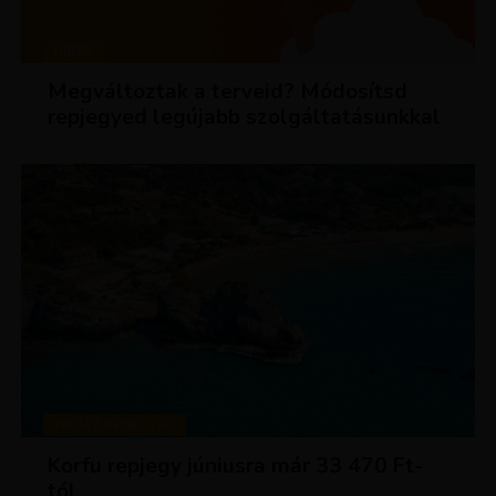
HÍREK
Megváltoztak a terveid? Módosítsd
repjegyed legújabb szolgáltatásunkkal
KIRÁLY REPJEGYEK
Korfu repjegy júniusra már 33 470 Ft-
tól