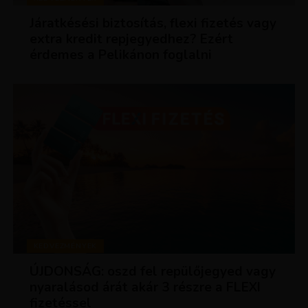
Járatkésési biztosítás, flexi fizetés vagy
extra kredit repjegyedhez? Ezért
érdemes a Pelikánon foglalni
KEDVEZMÉNYEK
ÚJDONSÁG: oszd fel repülőjegyed vagy
nyaralásod árát akár 3 részre a FLEXI
fizetéssel