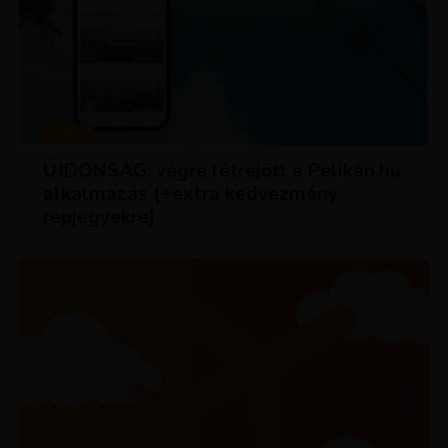
HÍREK
ÚJDONSÁG: végre létrejött a Pelikán.hu
alkalmazás (+extra kedvezmény
repjegyekre)