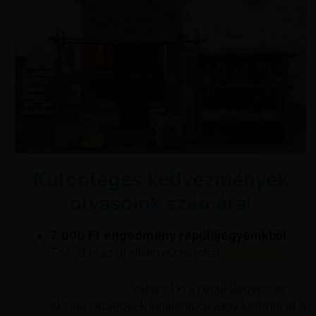
Különleges kedvezmények
olvasóink számára!
7 000 Ft engedmény repülőjegyeinkből
-
Töltsd le az új alkalmazásunkat
(androidos
okostelefonnal és iPhone-nal egyaránt
kompatibilis).
. Válaszd ki a repülőjegyed az
akciós repjegyek kínálatából vagy kattints át a