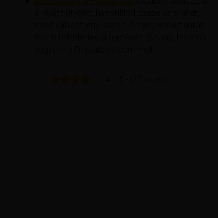
Autóbérlés a Pelikan.hu
oldalon! Válaszd ki
a kívánt úti célt, hasonlítsd össze az árakat,
majd válassz egy kocsit. A megrendelt autót
máris felveheted a reptéren. Bizony, barátok
vagyunk a Rentalcars.com-mal.
4.1/5 - (27 votes)