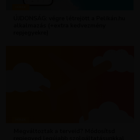
HÍREK
ÚJDONSÁG: végre létrejött a Pelikán.hu
alkalmazás (+extra kedvezmény
repjegyekre)
HÍREK
Megváltoztak a terveid? Módosítsd
repjegyed legújabb szolgáltatásunkkal