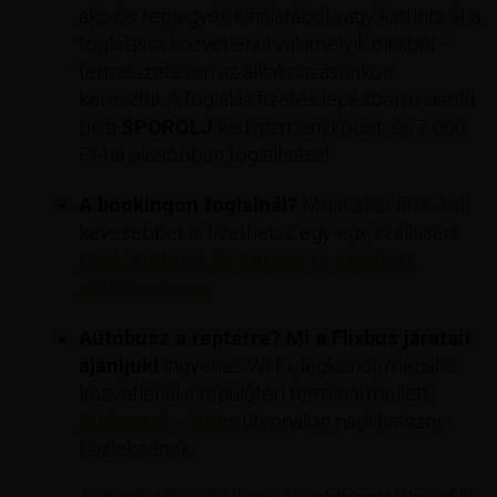
akciós repjegyek kínálatából vagy kattints át a
foglalásra közvetlenül valamelyik cikkből –
természetesen az alkalmazásunkon
keresztül. A foglalás fizetés lépésben másold
be a
SPOROLJ
kedvezménykódot, és 7 000
Ft-tal olcsóbban foglalhatsz!
A bookingon foglalnál?
Most akár 50%-kal
kevesebbet is fizethetsz egy-egy szállásért
Csak kattints és keress rá az adott
célállomásra.
Autóbusz a reptérre? Mi a Flixbus járatait
ajánljuk!
ingyenes Wi-Fi, légkondi, megálló
közvetlenül a repülőtéri terminál mellett.
Budapest – Bécs
útvonalon napi hatszor
közlekednek.