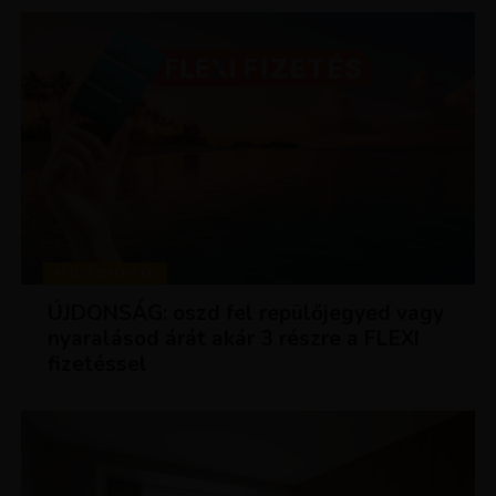
KEDVEZMÉNYEK
ÚJDONSÁG: oszd fel repülőjegyed vagy
nyaralásod árát akár 3 részre a FLEXI
fizetéssel