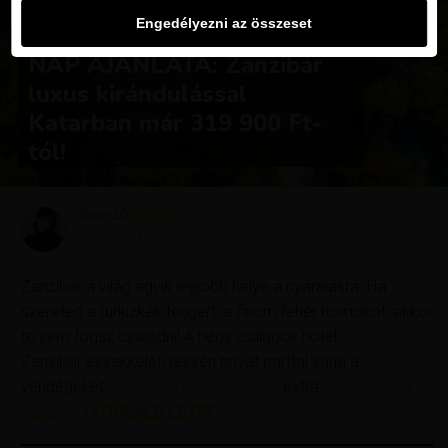
Engedélyezni az összeset
UTAZÁSOK
NAP AJÁNLATA: Zanzibár
luxus kirándulással
Katarban már 319 900 Ft-
tól!
Szerző
Bianka
Megjelent
január 8, 2020
Zanzibár a világ egyik legjobb helye a nyaralásra. Ha
szereted a türkizkék tengert, a finom fehér homokot, akkor
te sem fogsz csalódni! A négy csillagos hotel
Zanzibár északkeleti részén privát parttal
várja a
vendégeket.
Nyaralj te is Zanzibáron
, extra
kirándulással
Katarban
!
FOGLALD LE ITT