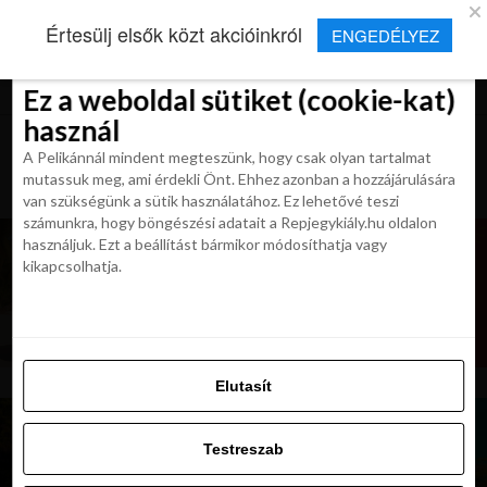
×
Új Repjegykirály alkalmazás
Értesülj elsők közt akcióinkról
ENGEDÉLYEZ
Beleegyezés
Beleegyezés
Részletek
Részletek
Sütikről
Sütikről
Telepítés
Aktuális hírek, cikkek és TOP utazási
ajánlatok egy kattintásnyira.
Ez a weboldal sütiket (cookie-kat)
Ez a weboldal sütiket (cookie-kat)
használ
használ
A Pelikánnál mindent megteszünk, hogy csak olyan tartalmat
A Pelikánnál mindent megteszünk, hogy csak olyan tartalmat
mutassuk meg, ami érdekli Önt. Ehhez azonban a hozzájárulására
mutassuk meg, ami érdekli Önt. Ehhez azonban a hozzájárulására
van szükségünk a sütik használatához. Ez lehetővé teszi
van szükségünk a sütik használatához. Ez lehetővé teszi
számunkra, hogy böngészési adatait a Repjegykiály.hu oldalon
számunkra, hogy böngészési adatait a Repjegykiály.hu oldalon
használjuk. Ezt a beállítást bármikor módosíthatja vagy
használjuk. Ezt a beállítást bármikor módosíthatja vagy
kikapcsolhatja.
kikapcsolhatja.
Elutasít
Elutasít
Testreszab
Testreszab
Engedélyezni az összeset