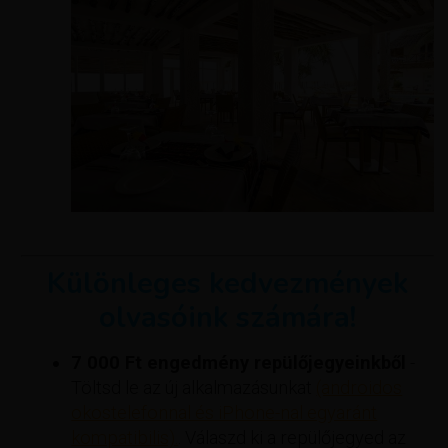
Különleges kedvezmények
olvasóink számára!
7 000 Ft engedmény repülőjegyeinkből
-
Töltsd le az új alkalmazásunkat
(androidos
okostelefonnal és iPhone-nal egyaránt
kompatibilis).
. Válaszd ki a repülőjegyed az