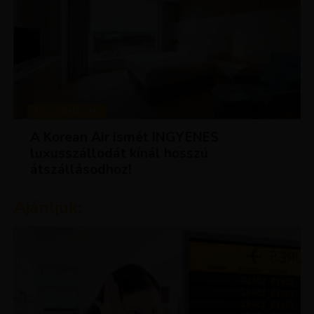
KEDVEZMÉNYEK
A Korean Air ismét INGYENES
luxusszállodát kínál hosszú
átszállásodhoz!
Ajánljuk: