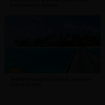
10 dolog amit át kell élned és ki kell
próbálnod Koh Samuin
HÍREK
Segítünk hazajutni Ázsiából: rendkívüli
charter járatok
ADVERTISEMENT