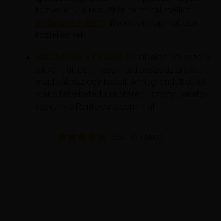
közvetlenül a repülőtéri terminál mellett.
Budapest – Bécs
útvonalon napi hatszor
közlekednek.
Autóbérlés a Pelikan.hu
oldalon! Válaszd ki
a kívánt úti célt, hasonlítsd össze az árakat,
majd válassz egy kocsit. A megrendelt autót
máris felveheted a reptéren. Bizony, barátok
vagyunk a Rentalcars.com-mal.
5/5 - (5 votes)