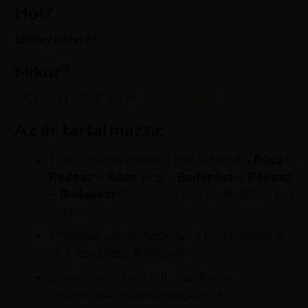
Hol?
Sunday Hotel 3*
Mikor?
2021.09.11 – 2021.09.18 (
Lásd a naptárt
)
Az ár tartalmazza:
1 retúr turista osztályú repülőjegyet a
Bécs –
Rodosz – Bécs
vagy a
Budapest – Rodosz
– Budapest
útvonalra a választott időponttól
függően
a foglalás visszaigazolását a légitársaságnál
és a repülőjegy kiállítását
az online utasfelvételt – az utasok
elektronikus regisztrációját és a