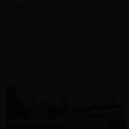
A
Sunday Hotel 3*
Rodosz északnyugatii részén, Ixia
településen helyezkedik el, kb. 500 méterre a legközelebbi
strandtól és kb. 6 km-re Rodosz fővárosától. A repülőtér
távolsága kb. 10 km.
A hotel jól felszerelt, erkélyes szobákkal, étteremmel,
bárral, napozóterasszal, medencével (szezonális) és
ingyenes Wi-Fi hozzáféréssel várja a vendégeket. A
közelben ingyenes nyilvános parkoló is rendelkezésre áll. A
bejelentkezés 14:30-tól, a kijelentkezés 12:00-ig
lehetséges.