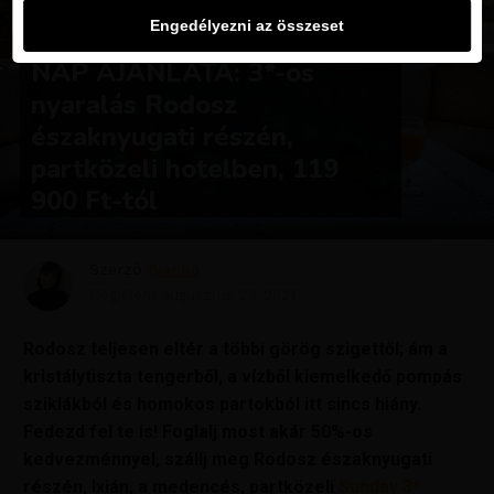
Engedélyezni az összeset
UTAZÁSOK
NAP AJÁNLATA: 3*-os
nyaralás Rodosz
északnyugati részén,
partközeli hotelben, 119
900 Ft-tól
Szerző
Bianka
Megjelent
augusztus 23, 2021
Rodosz teljesen eltér a többi görög szigettől; ám a
kristálytiszta tengerből, a vízből kiemelkedő pompás
sziklákból és homokos partokból itt sincs hiány.
Fedezd fel te is! Foglalj most akár 50%-os
kedvezménnyel, szállj meg Rodosz északnyugati
részén, Ixián, a medencés, partközeli
Sunday 3*