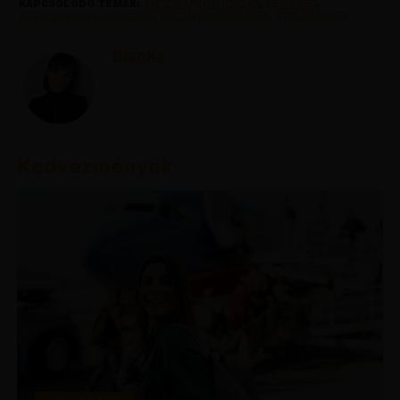
KAPCSOLÓDÓ TÉMÁK:
BIZTONSÁGOS UTAZÁS
,
FEATURED
,
KEDVEZMENYES UTAZASOK
,
MÁLTA
,
NAP AJÁNLATA
,
UTAZAS MALTA
Bianka
Kedvezmények