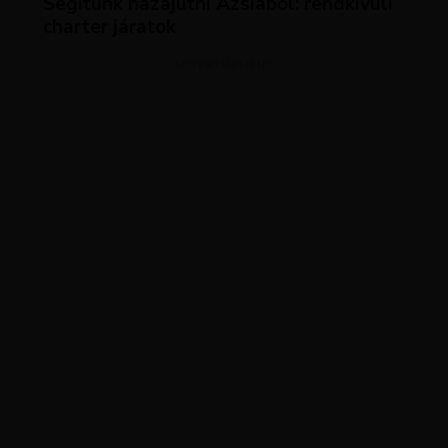
Segítünk hazajutni Ázsiából: rendkívüli
charter járatok
ADVERTISEMENT