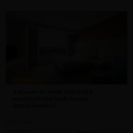
KEDVEZMÉNYEK
A Korean Air ismét INGYENES
luxusszállodát kínál hosszú
átszállásodhoz!
Ajánljuk: