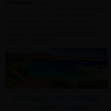
(PLF) kitöltése.
Az angol nyelvű online nyomtatványt a
következő linken érhetik el
. A kitöltés után az utas kap egy
QR kódot, amelyet be kell mutatnia a határellenőrzést
végző hatóságoknak. A QR kódot az utas a mobil
telefonja segítségével, vagy kinyomtatott formában
mutathatja be. A légitársaságok már felszállás előtt
ellenőrzik a QR kód meglétét.
Különleges kedvezmények
olvasóink számára!