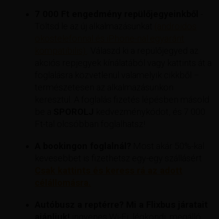
7 000 Ft engedmény repülőjegyeinkből
-
Töltsd le az új alkalmazásunkat
(androidos
okostelefonnal és iPhone-nal egyaránt
kompatibilis).
. Válaszd ki a repülőjegyed az
akciós repjegyek kínálatából vagy kattints át a
foglalásra közvetlenül valamelyik cikkből –
természetesen az alkalmazásunkon
keresztül. A foglalás fizetés lépésben másold
be a
SPOROLJ
kedvezménykódot, és 7 000
Ft-tal olcsóbban foglalhatsz!
A bookingon foglalnál?
Most akár 50%-kal
kevesebbet is fizethetsz egy-egy szállásért
Csak kattints és keress rá az adott
célállomásra.
Autóbusz a reptérre? Mi a Flixbus járatait
ajánljuk!
ingyenes Wi-Fi, légkondi, megálló