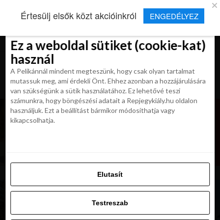
×
Új Repjegykirály alkalmazás
Értesülj elsők közt akcióinkról
ENGEDÉLYEZ
Beleegyezés
Beleegyezés
Részletek
Részletek
Sütikről
Sütikről
Telepítés
Aktuális hírek, cikkek és TOP utazási
ajánlatok egy kattintásnyira.
Ez a weboldal sütiket (cookie-kat)
Ez a weboldal sütiket (cookie-kat)
használ
használ
A Pelikánnál mindent megteszünk, hogy csak olyan tartalmat
A Pelikánnál mindent megteszünk, hogy csak olyan tartalmat
mutassuk meg, ami érdekli Önt. Ehhez azonban a hozzájárulására
mutassuk meg, ami érdekli Önt. Ehhez azonban a hozzájárulására
van szükségünk a sütik használatához. Ez lehetővé teszi
van szükségünk a sütik használatához. Ez lehetővé teszi
számunkra, hogy böngészési adatait a Repjegykiály.hu oldalon
számunkra, hogy böngészési adatait a Repjegykiály.hu oldalon
használjuk. Ezt a beállítást bármikor módosíthatja vagy
használjuk. Ezt a beállítást bármikor módosíthatja vagy
kikapcsolhatja.
kikapcsolhatja.
Elutasít
Elutasít
Testreszab
Testreszab
Engedélyezni az összeset