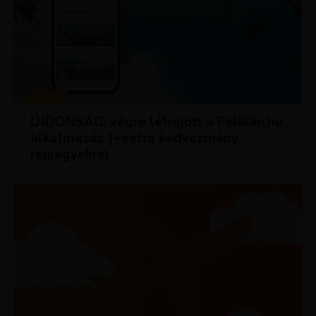
HÍREK
ÚJDONSÁG: végre létrejött a Pelikán.hu
alkalmazás (+extra kedvezmény
repjegyekre)