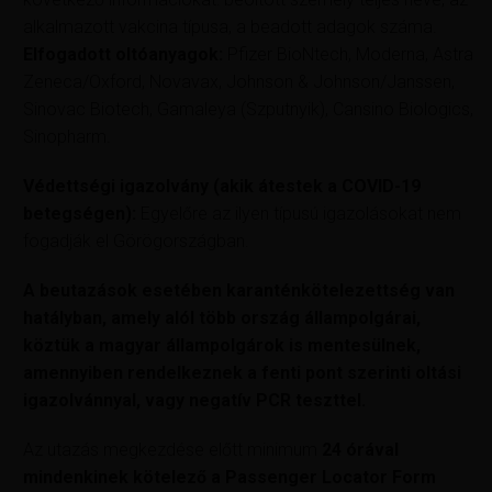
alkalmazott vakcina típusa, a beadott adagok száma.
Elfogadott oltóanyagok:
Pfizer BioNtech, Moderna, Astra
Zeneca/Oxford, Novavax, Johnson & Johnson/Janssen,
Sinovac Biotech, Gamaleya (Szputnyik), Cansino Biologics,
Sinopharm.
Védettségi igazolvány (akik átestek a COVID-19
betegségen):
Egyelőre az ilyen típusú igazolásokat nem
fogadják el Görögországban.
A beutazások esetében karanténkötelezettség van
hatályban, amely alól több ország állampolgárai,
köztük a magyar állampolgárok is mentesülnek,
amennyiben rendelkeznek a fenti pont szerinti oltási
igazolvánnyal, vagy negatív PCR teszttel.
Az utazás megkezdése előtt minimum
24 órával
mindenkinek kötelező a Passenger Locator Form