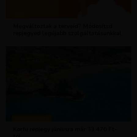
HÍREK
Megváltoztak a terveid? Módosítsd
repjegyed legújabb szolgáltatásunkkal
KIRÁLY REPJEGYEK
Korfu repjegy júniusra már 33 470 Ft-
tól