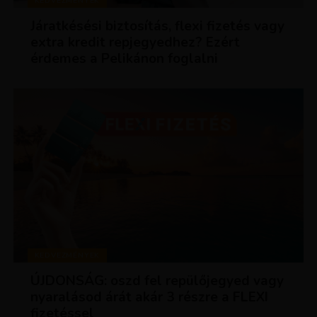
KEDVEZMÉNYEK
Járatkésési biztosítás, flexi fizetés vagy
extra kredit repjegyedhez? Ezért
érdemes a Pelikánon foglalni
KEDVEZMÉNYEK
ÚJDONSÁG: oszd fel repülőjegyed vagy
nyaralásod árát akár 3 részre a FLEXI
fizetéssel