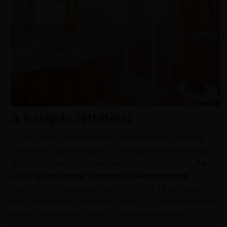
A belépés feltételei
A Görögországba érkezőknek a beutazástól számított 72
óránál nem régebbi negatív PCR tesztet kell bemutatniuk,
amennyiben nem rendelkeznek oltási igazolvánnyal.
Az
oltási igazolvánnyal szembeni követelmények:
A
második oltás beadása után el kell telnie 14 napnak ahhoz,
hogy elfogadják az oltási igazolványt. Az állami szerv által
kiállított igazolásnak angolul is tartalmaznia kell a
következő információkat: beoltott személy teljes neve, az