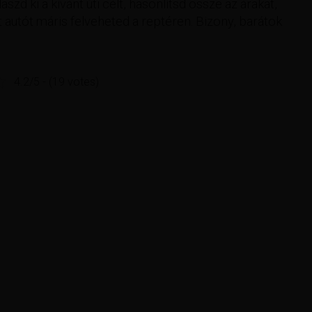
aszd ki a kívánt úti célt, hasonlítsd össze az árakat,
 autót máris felveheted a reptéren. Bizony, barátok
4.2/5 - (19 votes)