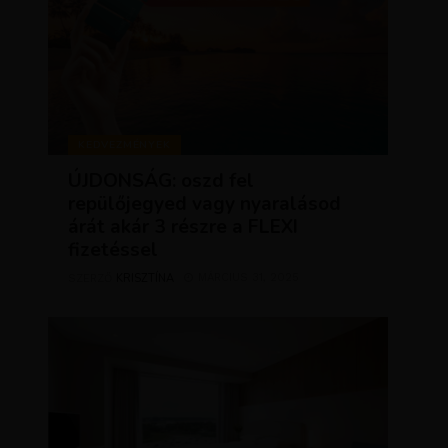
KEDVEZMÉNYEK
ÚJDONSÁG: oszd fel
repülőjegyed vagy nyaralásod
árát akár 3 részre a FLEXI
fizetéssel
KRISZTÍNA
MÁRCIUS 31, 2025
SZERZŐ