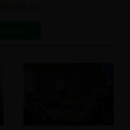
00 Ft-tól
LALD LE ITT