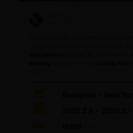
Szerző
Krisztína
Megjelent
július 24, 2019
Ilyen is ritkán van, eddig nem is volt! Utaz
szállj meg kiváló 4 csillagos szállodában. A
városrészben
található, kb. 650 méterre a
Building
-től és kb. 4 km-re a
Central Park
-
LE ITT
Budapest – New Yor
2020.2.6 – 2020.2.1
Hotel
★★★★