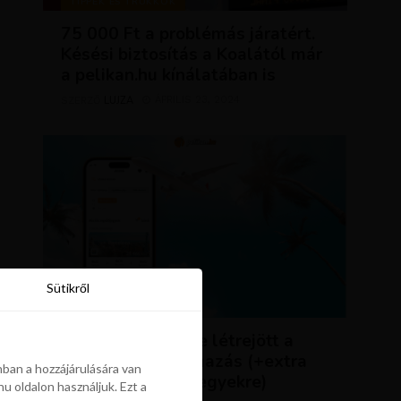
TIPPEK ÉS TRÜKKÖK
75 000 Ft a problémás járatért.
Késési biztosítás a Koalától már
a pelikan.hu kínálatában is
LUJZA
ÁPRILIS 23, 2024
SZERZŐ
Sütikről
Sütikről
HÍREK
ÚJDONSÁG: végre létrejött a
Pelikán.hu alkalmazás (+extra
ban a hozzájárulására van
kedvezmény repjegyekre)
u oldalon használjuk. Ezt a
ban a hozzájárulására van