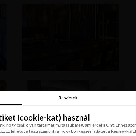
Részletek
Részletek
tiket (cookie-kat) használ
tiket (cookie-kat) használ
k, hogy csak olyan tartalmat mutassuk meg, ami érdekli Önt. Ehhez azon
z. Ez lehetővé teszi számunkra, hogy böngészési adatait a Repjegykiály.h
k, hogy csak olyan tartalmat mutassuk meg, ami érdekli Önt. Ehhez azon