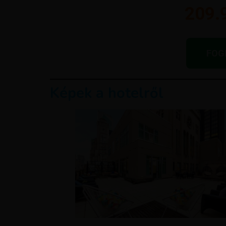
209.9
FOG
Képek a hotelről