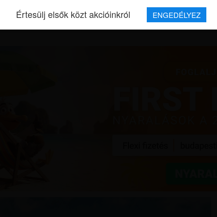
Értesülj elsők közt akcióinkról
ENGEDÉLYEZ
REPJEGYEK
MAGAZIN
UTAZÁSOK
HÍREK
RÓLUNK