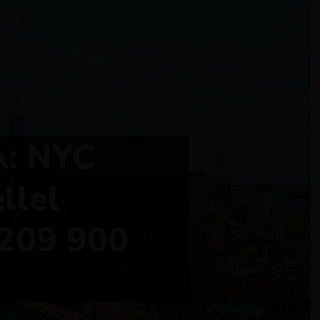
: NYC
llel
209 900