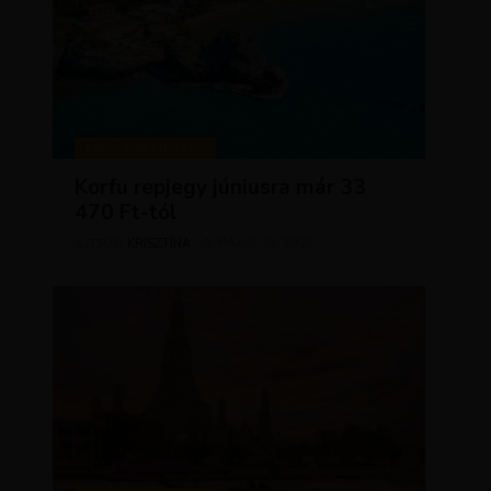
KIRÁLY REPJEGYEK
Korfu repjegy júniusra már 33
470 Ft-tól
KRISZTÍNA
MÁJUS 13, 2026
SZERZŐ