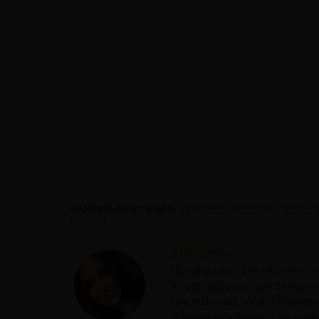
KAPCSOLÓDÓ TÉMÁK:
FEATURED
,
NEW YORK
,
NEW YO
UTAZAS
Krisztína
"Boldogságot pénzért venni ne
Az utazásba gyorsan beleszer
tanulmányaim során a Repjegy
új helyeket felfedezni, de sz