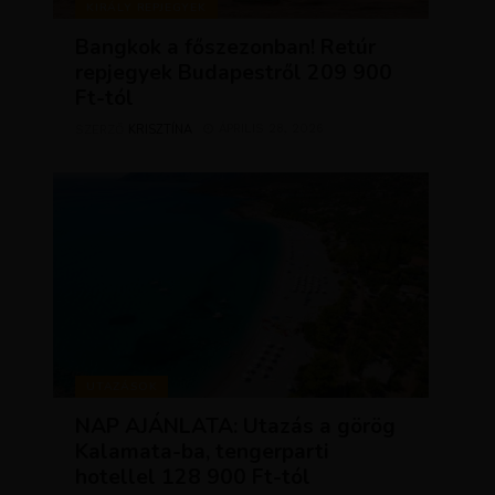
KIRÁLY REPJEGYEK
Bangkok a főszezonban! Retúr
repjegyek Budapestről 209 900
Ft-tól
KRISZTÍNA
ÁPRILIS 28, 2026
SZERZŐ
UTAZÁSOK
NAP AJÁNLATA: Utazás a görög
Kalamata-ba, tengerparti
hotellel 128 900 Ft-tól