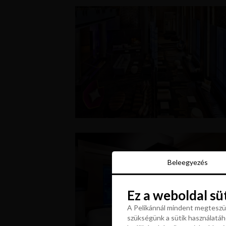
Beleegyezés
Beleegyezés
Ez a weboldal sü
Ez a weboldal sü
A Pelikánnál mindent megteszün
szükségünk a sütik használatáho
A Pelikánnál mindent megteszün