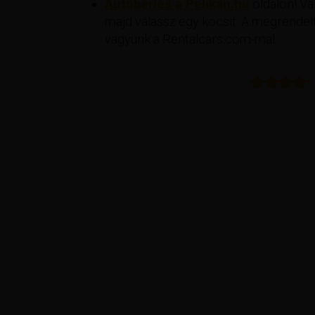
Autóbérlés a Pelikan.hu
oldalon! Vál
majd válassz egy kocsit. A megrendelt
vagyunk a Rentalcars.com-mal.