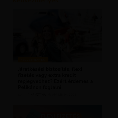
Kedvezmények
KEDVEZMÉNYEK
Járatkésési biztosítás, flexi
fizetés vagy extra kredit
repjegyedhez? Ezért érdemes a
Pelikánon foglalni
KRISZTÍNA
ÁPRILIS 16, 2025
SZERZŐ