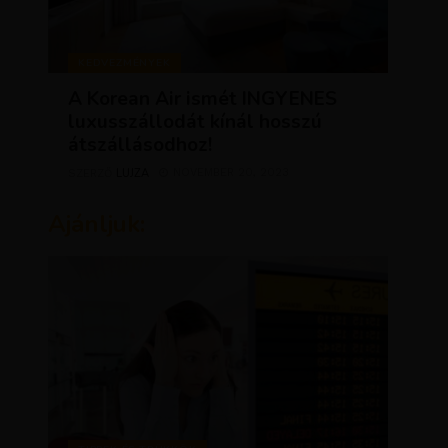
KEDVEZMÉNYEK
A Korean Air ismét INGYENES
luxusszállodát kínál hosszú
átszállásodhoz!
LUJZA
NOVEMBER 20, 2023
SZERZŐ
Ajánljuk: