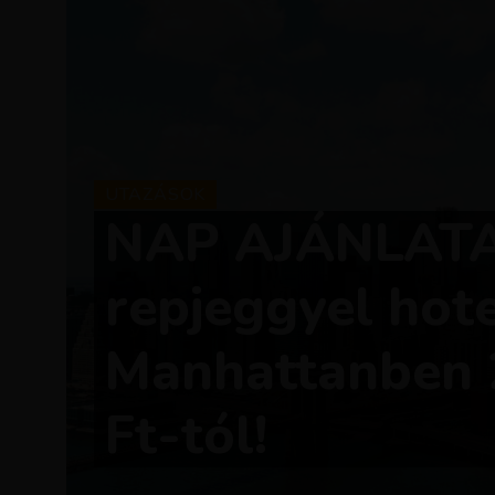
UTAZÁSOK
NAP AJÁNLATA
repjeggyel hote
Manhattanben 
Ft-tól!