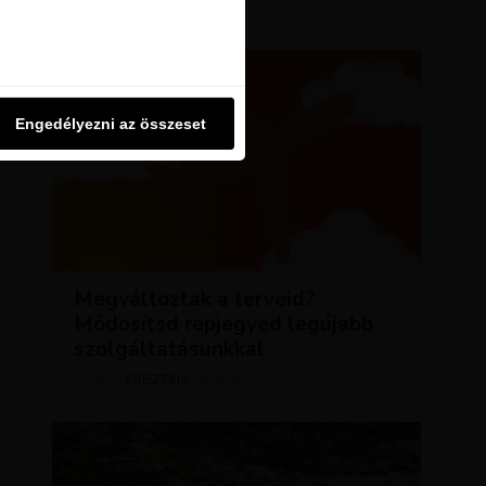
KRISZTÍNA
MÁRCIUS 11, 2024
SZERZŐ
u oldalon használjuk. Ezt a
Engedélyezni az összeset
Engedélyezni az összeset
HÍREK
Megváltoztak a terveid?
Módosítsd repjegyed legújabb
szolgáltatásunkkal
KRISZTÍNA
AUGUSZTUS 2, 2023
SZERZŐ