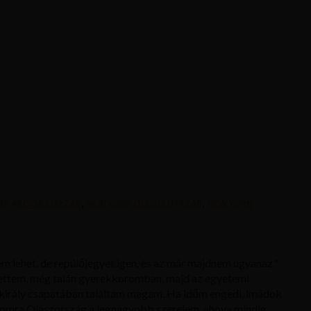
RK AKCIOS UTAZAS
,
NEW YORK OLCSO UTAZAS
,
NEW YORK
m lehet, de repülőjegyet igen, és az már majdnem ugyanaz."
ettem, még talán gyerekkoromban, majd az egyetemi
király csapatában találtam magam. Ha időm engedi, imádok
ámomra Olaszország a legnagyobb szerelem, ahova mindig