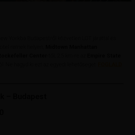
z New Yorkba Budapestről k6zvetlen LOT járattal és
 hotel remek helyen,
Midtown Manhattan
Rockefeller Center
-től, 2.5 km-re az
Empire State
tól. Ne hagyd ki ezt az egyedi lehetőseget.
FOGLALD
k – Budapest
0