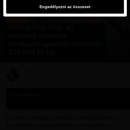
Engedélyezni az összeset
UTAZÁSOK
NAP AJÁNLATA: all
inclusive nyaralás
Törökországban 5* hotelben
236 870 Ft-tól
Szerző
Krisztína
Megjelent
június 24, 2022
Cikk tartalma
A kellemes hangulatú, népszerű szállodai üdülőhely
közvetlenül a gyönyörű homokos tengerparton,