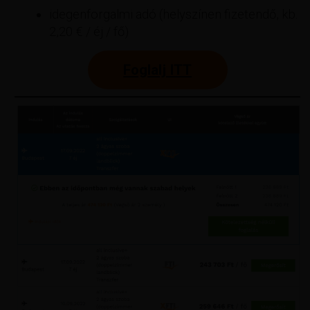
idegenforgalmi adó (helyszínen fizetendő, kb.
2,20 € / éj / fő)
Foglalj ITT