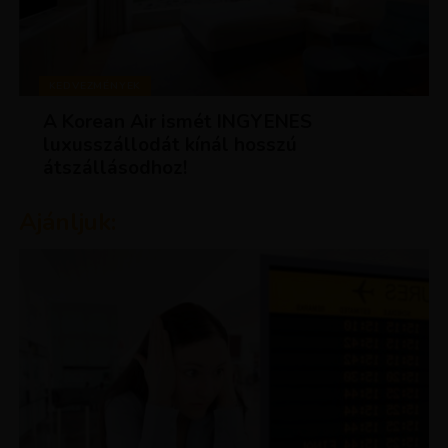
KEDVEZMÉNYEK
A Korean Air ismét INGYENES
luxusszállodát kínál hosszú
átszállásodhoz!
Ajánljuk: