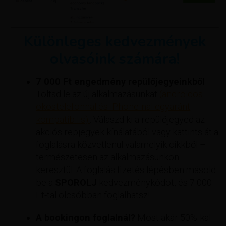
Különleges kedvezmények
olvasóink számára!
7 000 Ft engedmény repülőjegyeinkből
-
Töltsd le az új alkalmazásunkat
(androidos
okostelefonnal és iPhone-nal egyaránt
kompatibilis).
. Válaszd ki a repülőjegyed az
akciós repjegyek kínálatából vagy kattints át a
foglalásra közvetlenül valamelyik cikkből –
természetesen az alkalmazásunkon
keresztül. A foglalás fizetés lépésben másold
be a
SPOROLJ
kedvezménykódot, és 7 000
Ft-tal olcsóbban foglalhatsz!
A bookingon foglalnál?
Most akár 50%-kal