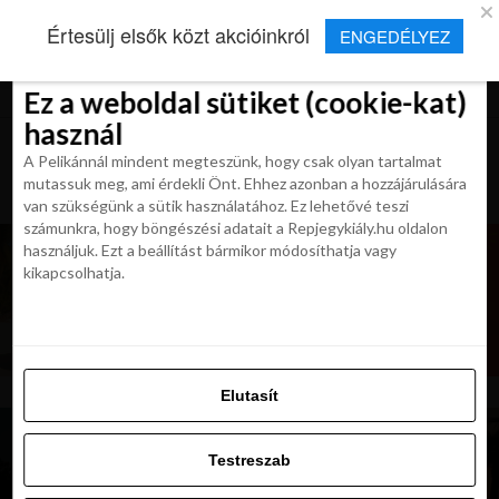
×
Új Repjegykirály alkalmazás
Értesülj elsők közt akcióinkról
ENGEDÉLYEZ
Beleegyezés
Beleegyezés
Részletek
Részletek
Sütikről
Sütikről
Telepítés
Aktuális hírek, cikkek és TOP utazási
ajánlatok egy kattintásnyira.
Ez a weboldal sütiket (cookie-kat)
Ez a weboldal sütiket (cookie-kat)
használ
használ
A Pelikánnál mindent megteszünk, hogy csak olyan tartalmat
A Pelikánnál mindent megteszünk, hogy csak olyan tartalmat
mutassuk meg, ami érdekli Önt. Ehhez azonban a hozzájárulására
mutassuk meg, ami érdekli Önt. Ehhez azonban a hozzájárulására
van szükségünk a sütik használatához. Ez lehetővé teszi
van szükségünk a sütik használatához. Ez lehetővé teszi
számunkra, hogy böngészési adatait a Repjegykiály.hu oldalon
számunkra, hogy böngészési adatait a Repjegykiály.hu oldalon
használjuk. Ezt a beállítást bármikor módosíthatja vagy
használjuk. Ezt a beállítást bármikor módosíthatja vagy
kikapcsolhatja.
kikapcsolhatja.
Elutasít
Elutasít
Testreszab
Testreszab
Engedélyezni az összeset