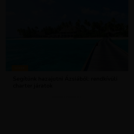
HÍREK
Segítünk hazajutni Ázsiából: rendkívüli
charter járatok
ADVERTISEMENT