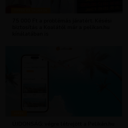
TIPPEK ÉS TRÜKKÖK
75 000 Ft a problémás járatért. Késési
biztosítás a Koalától már a pelikan.hu
kínálatában is
HÍREK
ÚJDONSÁG: végre létrejött a Pelikán.hu