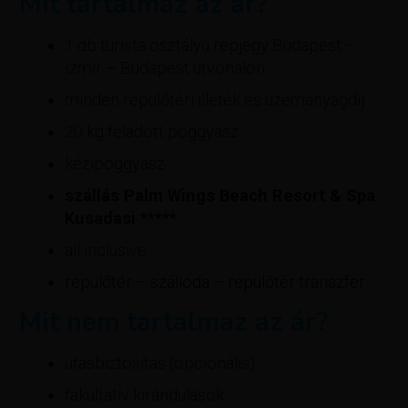
Mit tartalmaz az ár?
1 db turista osztályú repjegy Budapest –
Izmir – Budapest útvonalon
minden repülőtéri illeték és üzemanyagdíj
20 kg feladott poggyász
kézipoggyász
szállás
Palm Wings Beach Resort & Spa
Kusadasi
*****
all inclusive
repülőtér – szálloda – repülőtér transzfer
Mit nem tartalmaz az ár?
utasbiztosítás (opcionális)
fakultatív kirándulások