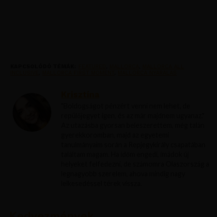
KAPCSOLÓDÓ TÉMÁK:
FEATURED
,
MALLORCA
,
MALLORCA ALL
INCLUSIVE
,
MALLORCA FIRST MOMENT
,
MALLORCA NYARALAS
Krisztína
"Boldogságot pénzért venni nem lehet, de
repülőjegyet igen, és az már majdnem ugyanaz."
Az utazásba gyorsan beleszerettem, még talán
gyerekkoromban, majd az egyetemi
tanulmányaim során a Repjegykirály csapatában
találtam magam. Ha időm engedi, imádok új
helyeket felfedezni, de számomra Olaszország a
legnagyobb szerelem, ahova mindig nagy
lelkesedéssel térek vissza.
Kedvezmények