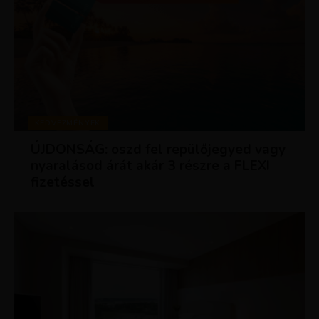
KEDVEZMÉNYEK
ÚJDONSÁG: oszd fel repülőjegyed vagy
nyaralásod árát akár 3 részre a FLEXI
fizetéssel