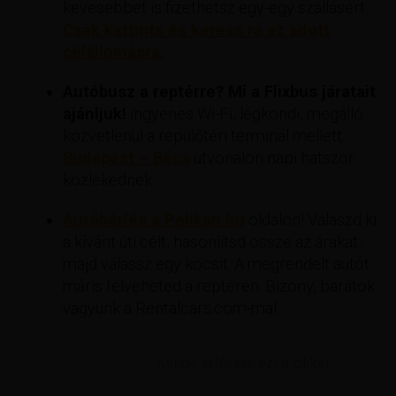
kevesebbet is fizethetsz egy-egy szállásért
Csak kattints és keress rá az adott
célállomásra.
Autóbusz a reptérre? Mi a Flixbus járatait
ajánljuk!
ingyenes Wi-Fi, légkondi, megálló
közvetlenül a repülőtéri terminál mellett.
Budapest – Bécs
útvonalon napi hatszor
közlekednek.
Autóbérlés a Pelikan.hu
oldalon! Válaszd ki
a kívánt úti célt, hasonlítsd össze az árakat,
majd válassz egy kocsit. A megrendelt autót
máris felveheted a reptéren. Bizony, barátok
vagyunk a Rentalcars.com-mal.
Kérjük, értékelje ezt a cikket.