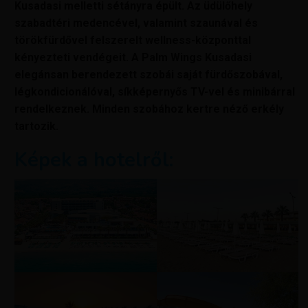
Kusadasi melletti sétányra épült. Az üdülőhely
szabadtéri medencével, valamint szaunával és
törökfürdővel felszerelt wellness-központtal
kényezteti vendégeit. A Palm Wings Kusadasi
elegánsan berendezett szobái saját fürdőszobával,
légkondicionálóval, síkképernyős TV-vel és minibárral
rendelkeznek. Minden szobához kertre néző erkély
tartozik.
Képek a hotelről: