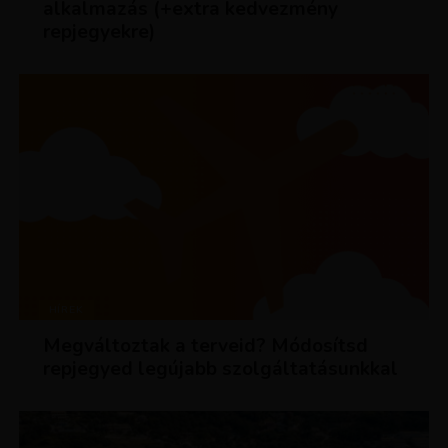
alkalmazás (+extra kedvezmény
repjegyekre)
HÍREK
Megváltoztak a terveid? Módosítsd
repjegyed legújabb szolgáltatásunkkal