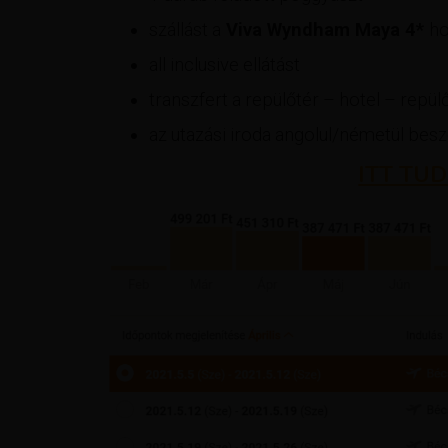
szállást a
Viva Wyndham Maya 4*
ho
all inclusive ellátást
transzfert a repülőtér – hotel – repül
az utazási iroda angolul/németül beszé
ITT TUD