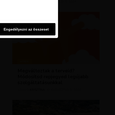
KRISZTÍNA
MÁRCIUS 11, 2024
SZERZŐ
u oldalon használjuk. Ezt a
Engedélyezni az összeset
Engedélyezni az összeset
HÍREK
Megváltoztak a terveid?
Módosítsd repjegyed legújabb
szolgáltatásunkkal
KRISZTÍNA
AUGUSZTUS 2, 2023
SZERZŐ