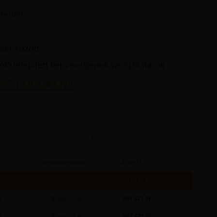
telben
őtér között
lő telepített képviselőjének szolgáltatásait
SZ FOGLALNI!