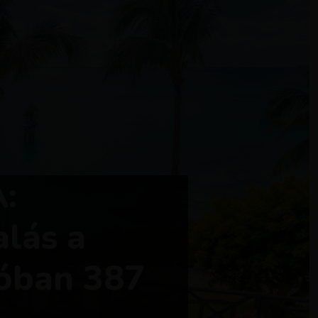
:
alás a
kóban 387