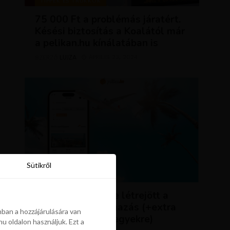
TIPPEK ÉS TRÜKKÖK
75 000 Ft a problémás járatért.
Késési biztosítás a Koalától már
a pelikan.hu kínálatában is
LUJZA
ÁPRILIS 23, 2024
SZERZŐ
Sütikről
Sütikről
HÍREK
ÚJDONSÁG: végre létrejött a
Pelikán.hu alkalmazás (+extra
ban a hozzájárulására van
kedvezmény repjegyekre)
u oldalon használjuk. Ezt a
ban a hozzájárulására van