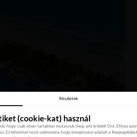
Részletek
Részletek
tiket (cookie-kat) használ
tiket (cookie-kat) használ
k, hogy csak olyan tartalmat mutassuk meg, ami érdekli Önt. Ehhez azon
z. Ez lehetővé teszi számunkra, hogy böngészési adatait a Repjegykiály.h
k, hogy csak olyan tartalmat mutassuk meg, ami érdekli Önt. Ehhez azon