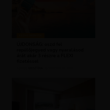
KEDVEZMÉNYEK
ÚJDONSÁG: oszd fel
repülőjegyed vagy nyaralásod
árát akár 3 részre a FLEXI
fizetéssel
KRISZTÍNA
MÁRCIUS 31, 2025
SZERZŐ