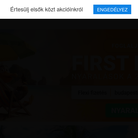
Értesülj elsők közt akcióinkról
ENGEDÉLYEZ
REPJEGYEK
MAGAZIN
UTAZÁSOK
HÍREK
RÓLUNK