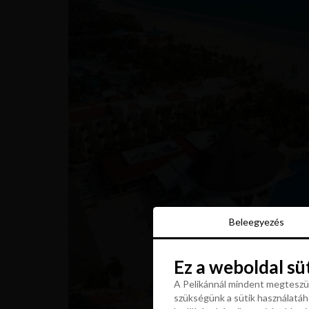
Beleegyezés
Beleegyezés
Ez a weboldal sü
Ez a weboldal sü
A Pelikánnál mindent megteszün
szükségünk a sütik használatáho
A Pelikánnál mindent megteszün