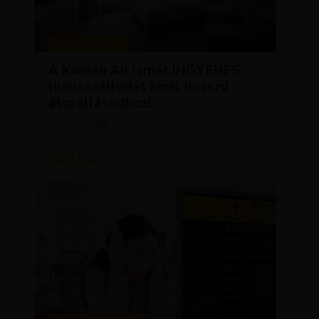
KEDVEZMÉNYEK
A Korean Air ismét INGYENES
luxusszállodát kínál hosszú
átszállásodhoz!
LUJZA
NOVEMBER 20, 2023
SZERZŐ
Ajánljuk: