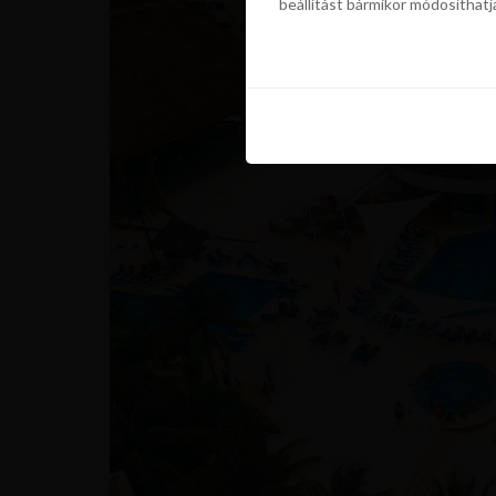
beállítást bármikor módosíthatj
szükségünk a sütik használatáho
beállítást bármikor módosíthatj