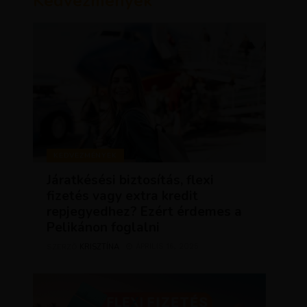
Kedvezmények
KEDVEZMÉNYEK
Járatkésési biztosítás, flexi
fizetés vagy extra kredit
repjegyedhez? Ezért érdemes a
Pelikánon foglalni
KRISZTÍNA
ÁPRILIS 16, 2025
SZERZŐ