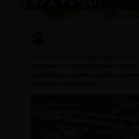
471 Ft-tól
Szerző
Bianka
Megjelent
február 11, 2021
A Cancuntól délre elnyúló Maya Riviéra 
éttermeivel és pezsgő éjszakai életével 
kristálytiszta tengerben pedig színpom
búvárkodás szerelmesei.
Töltődj fel Te 