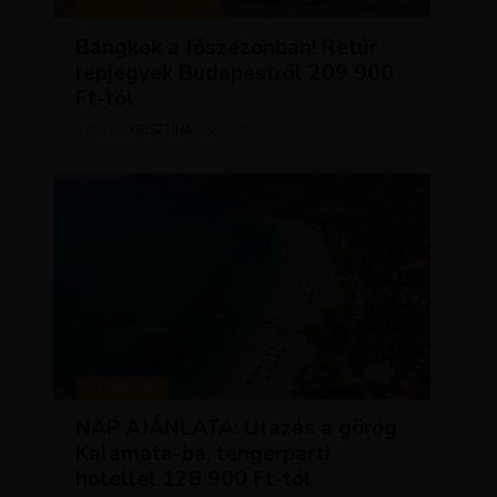
KIRÁLY REPJEGYEK
Bangkok a főszezonban! Retúr
repjegyek Budapestről 209 900
Ft-tól
KRISZTÍNA
ÁPRILIS 28, 2026
SZERZŐ
UTAZÁSOK
NAP AJÁNLATA: Utazás a görög
Kalamata-ba, tengerparti
hotellel 128 900 Ft-tól