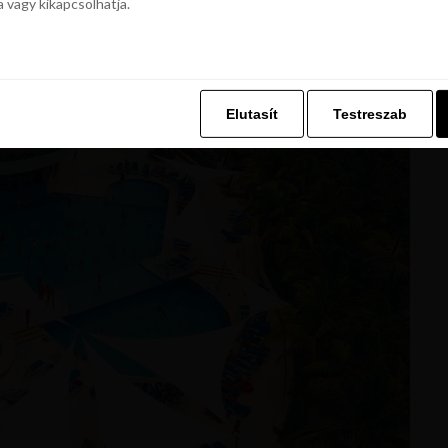
a vagy kikapcsolhatja.
z. Ez lehetővé teszi számunkra, hogy böngészési adatait a Repjegykiály.h
a vagy kikapcsolhatja.
Elutasít
Testreszab
Elutasít
Testreszab