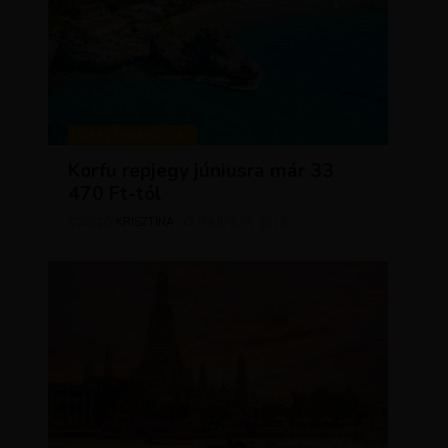
KIRÁLY REPJEGYEK
Korfu repjegy júniusra már 33
470 Ft-tól
KRISZTÍNA
MÁJUS 13, 2026
SZERZŐ