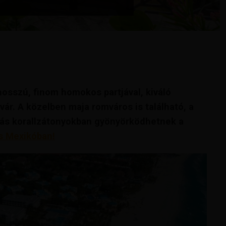
hosszú, finom homokos partjával, kiváló
vár. A közelben maja romváros is található, a
pás korallzátonyokban gyönyörködhetnek a
is Mexikóban!