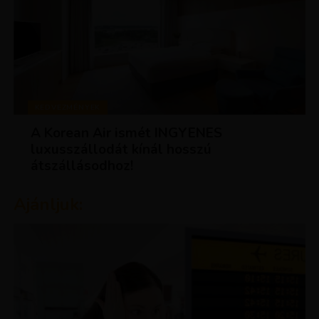
KEDVEZMÉNYEK
A Korean Air ismét INGYENES
luxusszállodát kínál hosszú
átszállásodhoz!
Ajánljuk: