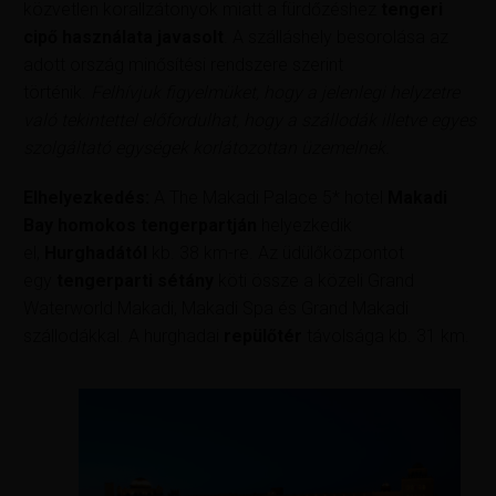
közvetlen korallzátonyok miatt a fürdőzéshez
tengeri
cipő használata javasolt
. A szálláshely besorolása az
adott ország minősítési rendszere szerint
történik.
Felhívjuk figyelmüket, hogy a jelenlegi helyzetre
való tekintettel előfordulhat, hogy a szállodák illetve egyes
szolgáltató egységek korlátozottan üzemelnek.
Elhelyezkedés:
A The Makadi Palace 5* hotel
Makadi
Bay homokos tengerpartján
helyezkedik
el,
Hurghadától
kb. 38 km-re. Az üdülőközpontot
egy
tengerparti sétány
köti össze a közeli Grand
Waterworld Makadi, Makadi Spa és Grand Makadi
szállodákkal. A hurghadai
repülőtér
távolsága kb. 31 km.