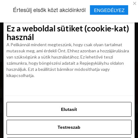
×
Új Repjegykirály alkalmazás
Értesülj elsők közt akcióinkról
ENGEDÉLYEZ
Beleegyezés
Beleegyezés
Részletek
Részletek
Sütikről
Sütikről
Telepítés
Aktuális hírek, cikkek és TOP utazási
ajánlatok egy kattintásnyira.
Ez a weboldal sütiket (cookie-kat)
Ez a weboldal sütiket (cookie-kat)
használ
használ
A Pelikánnál mindent megteszünk, hogy csak olyan tartalmat
A Pelikánnál mindent megteszünk, hogy csak olyan tartalmat
mutassuk meg, ami érdekli Önt. Ehhez azonban a hozzájárulására
mutassuk meg, ami érdekli Önt. Ehhez azonban a hozzájárulására
van szükségünk a sütik használatához. Ez lehetővé teszi
van szükségünk a sütik használatához. Ez lehetővé teszi
számunkra, hogy böngészési adatait a Repjegykiály.hu oldalon
számunkra, hogy böngészési adatait a Repjegykiály.hu oldalon
használjuk. Ezt a beállítást bármikor módosíthatja vagy
használjuk. Ezt a beállítást bármikor módosíthatja vagy
kikapcsolhatja.
kikapcsolhatja.
Elutasít
Elutasít
Testreszab
Testreszab
Engedélyezni az összeset