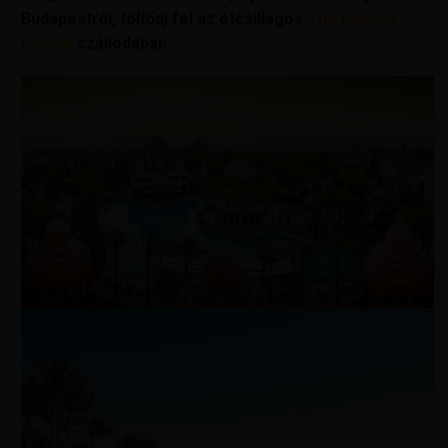
Budapestről, töltődj fel az ötcsillagos
The Makadi
Palace
szállodában.