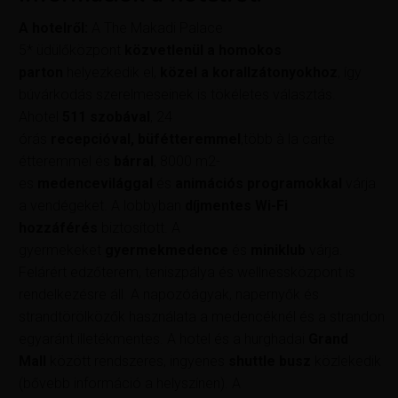
A hotelről:
A The Makadi Palace
5* üdülőközpont
közvetlenül a homokos
parton
helyezkedik el,
közel a korallzátonyokhoz
, így
búvárkodás szerelmeseinek is tökéletes választás.
Ahotel
511 szobával
, 24
órás
recepcióval, büfétteremmel
,több à la carte
étteremmel és
bárral
, 8000 m2-
es
medencevilággal
és
animációs programokkal
várja
a vendégeket. A lobbyban
díjmentes Wi-Fi
hozzáférés
biztosított. A
gyermekeket
gyermekmedence
és
miniklub
várja.
Felárért edzőterem, teniszpálya és wellnessközpont is
rendelkezésre áll. A napozóágyak, napernyők és
strandtörölközők használata a medencéknél és a strandon
egyaránt illetékmentes. A hotel és a hurghadai
Grand
Mall
között rendszeres, ingyenes
shuttle busz
közlekedik
(bővebb információ a helyszínen). A