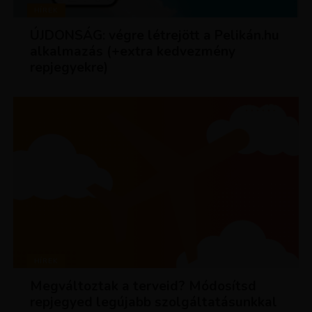
HÍREK
ÚJDONSÁG: végre létrejött a Pelikán.hu
alkalmazás (+extra kedvezmény
repjegyekre)
HÍREK
Megváltoztak a terveid? Módosítsd
repjegyed legújabb szolgáltatásunkkal