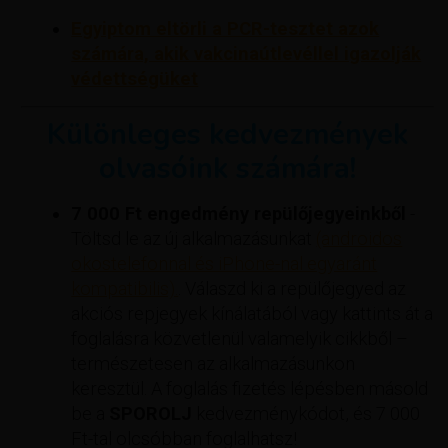
Egyiptom eltörli a PCR-tesztet azok
számára, akik vakcinaútlevéllel igazolják
védettségüket
Különleges kedvezmények
olvasóink számára!
7 000 Ft engedmény repülőjegyeinkből
-
Töltsd le az új alkalmazásunkat
(androidos
okostelefonnal és iPhone-nal egyaránt
kompatibilis).
. Válaszd ki a repülőjegyed az
akciós repjegyek kínálatából vagy kattints át a
foglalásra közvetlenül valamelyik cikkből –
természetesen az alkalmazásunkon
keresztül. A foglalás fizetés lépésben másold
be a
SPOROLJ
kedvezménykódot, és 7 000
Ft-tal olcsóbban foglalhatsz!