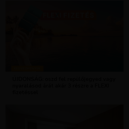
KEDVEZMÉNYEK
ÚJDONSÁG: oszd fel repülőjegyed vagy
nyaralásod árát akár 3 részre a FLEXI
fizetéssel