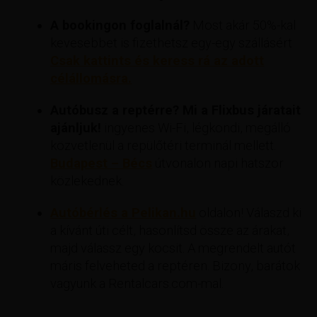
A bookingon foglalnál?
Most akár 50%-kal
kevesebbet is fizethetsz egy-egy szállásért
Csak kattints és keress rá az adott
célállomásra.
Autóbusz a reptérre? Mi a Flixbus járatait
ajánljuk!
ingyenes Wi-Fi, légkondi, megálló
közvetlenül a repülőtéri terminál mellett.
Budapest – Bécs
útvonalon napi hatszor
közlekednek.
Autóbérlés a Pelikan.hu
oldalon! Válaszd ki
a kívánt úti célt, hasonlítsd össze az árakat,
majd válassz egy kocsit. A megrendelt autót
máris felveheted a reptéren. Bizony, barátok
vagyunk a Rentalcars.com-mal.