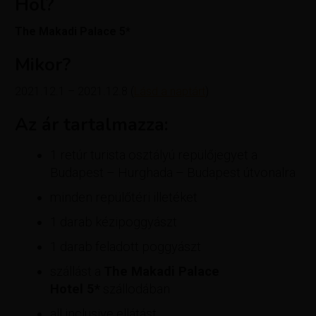
Hol?
The Makadi Palace 5*
Mikor?
2021.12.1 – 2021.12.8 (
Lásd a naptárt
)
Az ár tartalmazza:
​1 retúr turista osztályú repülőjegyet a
Budapest – Hurghada – Budapest útvonalra
minden repülőtéri illetéket
1 darab kézipoggyászt
1 darab feladott poggyászt
szállást a
The Makadi Palace
Hotel
5*
szállodában
all inclusive ellátást