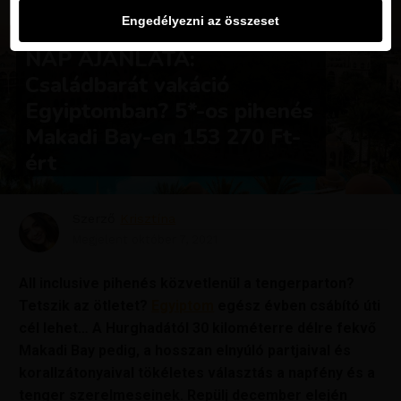
Engedélyezni az összeset
UTAZÁSOK
NAP AJÁNLATA:
Családbarát vakáció
Egyiptomban? 5*-os pihenés
Makadi Bay-en 153 270 Ft-
ért
Szerző
Krisztína
Megjelent
október 7, 2021
All inclusive pihenés közvetlenül a tengerparton?
Tetszik az ötletet?
Egyiptom
egész évben csábító úti
cél lehet… A Hurghadától 30 kilométerre délre fekvő
Makadi Bay pedig, a hosszan elnyúló partjaival és
korallzátonyaival tökéletes választás a napfény és a
tenger szerelmeseinek. Repülj december elején