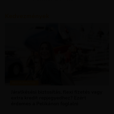
Kedvezmények
KEDVEZMÉNYEK
Járatkésési biztosítás, flexi fizetés vagy
extra kredit repjegyedhez? Ezért
érdemes a Pelikánon foglalni