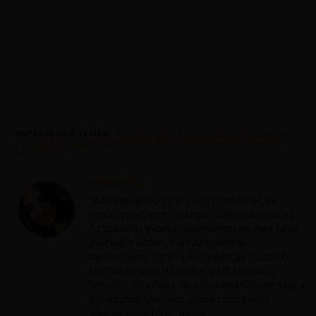
KAPCSOLÓDÓ TÉMÁK:
ALL INCLUSIVE
,
BUDAPESTRŐL HURGHADÁBA
,
EGYIPTOM
,
FEATURED
,
MAKADI BAY
,
MAKADI BAY NYARALÁS
,
UTAZAS
EGYIPTOMBA
Krisztína
"Boldogságot pénzért venni nem lehet, de
repülőjegyet igen, és az már majdnem ugyanaz."
Az utazásba gyorsan beleszerettem, még talán
gyerekkoromban, majd az egyetemi
tanulmányaim során a Repjegykirály csapatában
találtam magam. Ha időm engedi, imádok új
helyeket felfedezni, de számomra Olaszország a
legnagyobb szerelem, ahova mindig nagy
lelkesedéssel térek vissza.