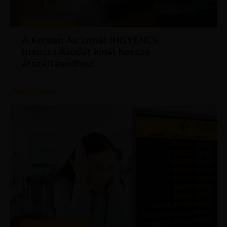
KEDVEZMÉNYEK
A Korean Air ismét INGYENES
luxusszállodát kínál hosszú
átszállásodhoz!
Ajánljuk:
TIPPEK ÉS TRÜKKÖK