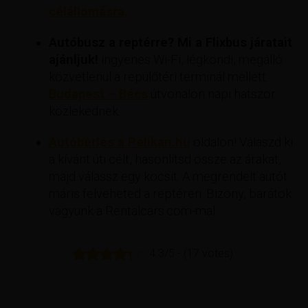
célállomásra.
Autóbusz a reptérre? Mi a Flixbus járatait
ajánljuk!
ingyenes Wi-Fi, légkondi, megálló
közvetlenül a repülőtéri terminál mellett.
Budapest – Bécs
útvonalon napi hatszor
közlekednek.
Autóbérlés a Pelikan.hu
oldalon! Válaszd ki
a kívánt úti célt, hasonlítsd össze az árakat,
majd válassz egy kocsit. A megrendelt autót
máris felveheted a reptéren. Bizony, barátok
vagyunk a Rentalcars.com-mal.
4.3/5 - (17 votes)