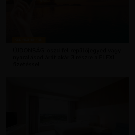
KEDVEZMÉNYEK
ÚJDONSÁG: oszd fel repülőjegyed vagy
nyaralásod árát akár 3 részre a FLEXI
fizetéssel