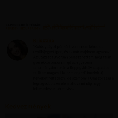
KAPCSOLÓDÓ TÉMÁK:
IBIZA
,
IBIZA AKCIOS REPJEGY
,
IBIZA OLCSO
REPJEGY
,
IBIZA REPJEGY
,
IBIZA RETUR REPJEGY
,
IBIZA RETURJEGY
Krisztína
"Boldogságot pénzért venni nem lehet, de
repülőjegyet igen, és az már majdnem ugyanaz."
Az utazásba gyorsan beleszerettem, még talán
gyerekkoromban, majd az egyetemi
tanulmányaim során a Repjegykirály csapatában
találtam magam. Ha időm engedi, imádok új
helyeket felfedezni, de számomra Olaszország a
legnagyobb szerelem, ahova mindig nagy
lelkesedéssel térek vissza.
Kedvezmények