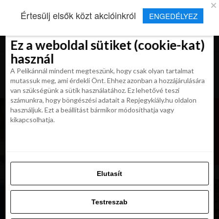
×
Új Repjegykirály alkalmazás
Értesülj elsők közt akcióinkról
ENGEDÉLYEZ
Beleegyezés
Beleegyezés
Részletek
Részletek
Sütikről
Sütikről
Telepítés
Aktuális hírek, cikkek és TOP utazási
ajánlatok egy kattintásnyira.
Ez a weboldal sütiket (cookie-kat)
Ez a weboldal sütiket (cookie-kat)
használ
használ
A Pelikánnál mindent megteszünk, hogy csak olyan tartalmat
A Pelikánnál mindent megteszünk, hogy csak olyan tartalmat
mutassuk meg, ami érdekli Önt. Ehhez azonban a hozzájárulására
mutassuk meg, ami érdekli Önt. Ehhez azonban a hozzájárulására
van szükségünk a sütik használatához. Ez lehetővé teszi
van szükségünk a sütik használatához. Ez lehetővé teszi
számunkra, hogy böngészési adatait a Repjegykiály.hu oldalon
számunkra, hogy böngészési adatait a Repjegykiály.hu oldalon
használjuk. Ezt a beállítást bármikor módosíthatja vagy
használjuk. Ezt a beállítást bármikor módosíthatja vagy
kikapcsolhatja.
kikapcsolhatja.
Elutasít
Elutasít
Testreszab
Testreszab
Engedélyezni az összeset