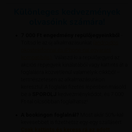
Különleges kedvezmények
olvasóink számára!
7 000 Ft engedmény repülőjegyeinkből
-
Töltsd le az új alkalmazásunkat
(androidos
okostelefonnal és iPhone-nal egyaránt
kompatibilis).
. Válaszd ki a repülőjegyed az
akciós repjegyek kínálatából vagy kattints át a
foglalásra közvetlenül valamelyik cikkből –
természetesen az alkalmazásunkon
keresztül. A foglalás fizetés lépésben másold
be a
SPOROLJ
kedvezménykódot, és 7 000
Ft-tal olcsóbban foglalhatsz!
A bookingon foglalnál?
Most akár 50%-kal
kevesebbet is fizethetsz egy-egy szállásért
Csak kattints és keress rá az adott