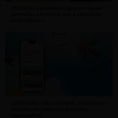
75 000 Ft a problémás járatért. Késési
biztosítás a Koalától már a pelikan.hu
kínálatában is
HÍREK
ÚJDONSÁG: végre létrejött a Pelikán.hu
alkalmazás (+extra kedvezmény
repjegyekre)