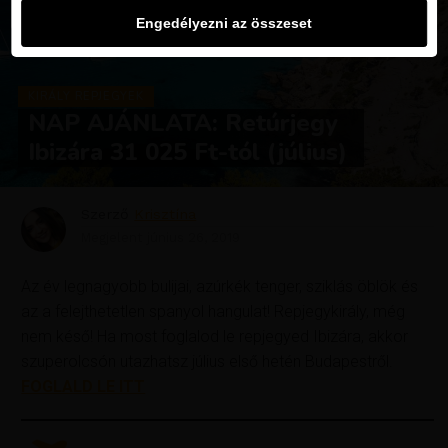
Engedélyezni az összeset
KIRÁLY REPJEGYEK
NAP AJÁNLATA: Retúrjegy
Ibizára 31 025 Ft-tól (július)
Szerző
Krisztína
Megjelent
június 26, 2019
Az év legnagyobb bulijai, azúrkék tenger, sziklás öblök és
az a felejthetetlen spanyol hangulat! Repjegykirály, még
nem késő! Ha most foglalod le repjegyed Ibizára, akkor
szuperolcsón utazhatsz július első hetén Budapestről.
FOGLALD LE ITT