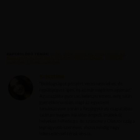
KAPCSOLÓDÓ TÉMÁK:
DUBAI
,
DUBAI NYARALAS
,
DUBAJ NYARALAS
,
DUBAJ NYARON
,
FEATURED
,
KEDVEZMENYES UTAZASOK
,
NYARALAS
DUBAJBAN
,
UTAZAS DUBAJBAN
Krisztína
"Boldogságot pénzért venni nem lehet, de
repülőjegyet igen, és az már majdnem ugyanaz."
Az utazásba gyorsan beleszerettem, még talán
gyerekkoromban, majd az egyetemi
tanulmányaim során a Repjegykirály csapatában
találtam magam. Ha időm engedi, imádok új
helyeket felfedezni, de számomra Olaszország a
legnagyobb szerelem, ahova mindig nagy
lelkesedéssel térek vissza.