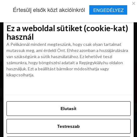
×
Új Repjegykirály alkalmazás
Értesülj elsők közt akcióinkról
ENGEDÉLYEZ
Beleegyezés
Beleegyezés
Részletek
Részletek
Sütikről
Sütikről
Telepítés
Aktuális hírek, cikkek és TOP utazási
ajánlatok egy kattintásnyira.
Ez a weboldal sütiket (cookie-kat)
Ez a weboldal sütiket (cookie-kat)
használ
használ
A Pelikánnál mindent megteszünk, hogy csak olyan tartalmat
A Pelikánnál mindent megteszünk, hogy csak olyan tartalmat
mutassuk meg, ami érdekli Önt. Ehhez azonban a hozzájárulására
mutassuk meg, ami érdekli Önt. Ehhez azonban a hozzájárulására
van szükségünk a sütik használatához. Ez lehetővé teszi
van szükségünk a sütik használatához. Ez lehetővé teszi
számunkra, hogy böngészési adatait a Repjegykiály.hu oldalon
számunkra, hogy böngészési adatait a Repjegykiály.hu oldalon
használjuk. Ezt a beállítást bármikor módosíthatja vagy
használjuk. Ezt a beállítást bármikor módosíthatja vagy
kikapcsolhatja.
kikapcsolhatja.
Elutasít
Elutasít
Testreszab
Testreszab
Engedélyezni az összeset