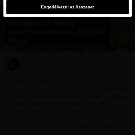
UTAZÁSOK
Engedélyezni az összeset
ÚJDONSÁG: 4 nap
Dubajban 5* Grand
Hyatt luxushotellel 186 900
Ft-tól
Szerző
Krisztína
Megjelent
május 15, 2025
A Grand Hyatt Dubai az ötcsillagos vendéglátás tökéletes
példája, ahol a modern arab elegancia és a világszínvonalú
szolgáltatások találkoznak. A város szívében, a történelmi
Bur Dubai kerület közelében elhelyezkedő szálloda
lenyűgöző panorámát nyújt Dubaj felhőkarcolóira és a
Dubai Creek-re. A Grand Hyatt híres buja, trópusi kertjeiről,
három szabadtéri medencéjéről, valamint a wellness- és
spa-részlegéről, amely igazi nyugalomsziget a városi