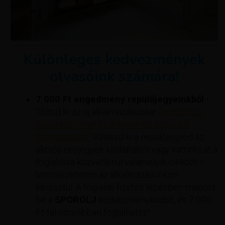
Különleges kedvezmények
olvasóink számára!
7 000 Ft engedmény repülőjegyeinkből
-
Töltsd le az új alkalmazásunkat
(androidos
okostelefonnal és iPhone-nal egyaránt
kompatibilis).
. Válaszd ki a repülőjegyed az
akciós repjegyek kínálatából vagy kattints át a
foglalásra közvetlenül valamelyik cikkből –
természetesen az alkalmazásunkon
keresztül. A foglalás fizetés lépésben másold
be a
SPOROLJ
kedvezménykódot, és 7 000
Ft-tal olcsóbban foglalhatsz!