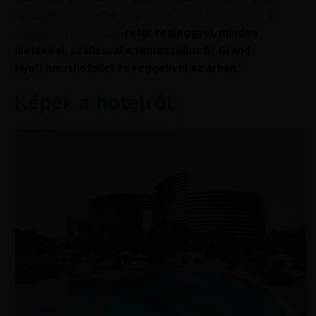
nyüzsgés közepette.
Foglald le most nyaralásod a
Pelikánon keresztül
retúr repjeggyel, minden
illetékkel, szállással a fantasztikus 5* Grand
Hyatt luxushotellel és reggelivel az árban.
Képek a hotelről: