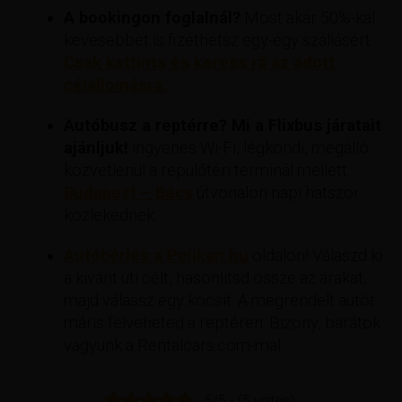
A bookingon foglalnál?
Most akár 50%-kal
kevesebbet is fizethetsz egy-egy szállásért
Csak kattints és keress rá az adott
célállomásra.
Autóbusz a reptérre? Mi a Flixbus járatait
ajánljuk!
ingyenes Wi-Fi, légkondi, megálló
közvetlenül a repülőtéri terminál mellett.
Budapest – Bécs
útvonalon napi hatszor
közlekednek.
Autóbérlés a Pelikan.hu
oldalon! Válaszd ki
a kívánt úti célt, hasonlítsd össze az árakat,
majd válassz egy kocsit. A megrendelt autót
máris felveheted a reptéren. Bizony, barátok
vagyunk a Rentalcars.com-mal.
5/5 - (5 votes)