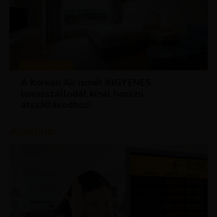
KEDVEZMÉNYEK
A Korean Air ismét INGYENES
luxusszállodát kínál hosszú
átszállásodhoz!
Ajánljuk: