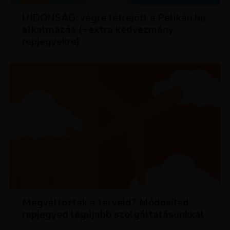
ÚJDONSÁG: végre létrejött a Pelikán.hu
alkalmazás (+extra kedvezmény
repjegyekre)
HÍREK
Megváltoztak a terveid? Módosítsd
repjegyed legújabb szolgáltatásunkkal