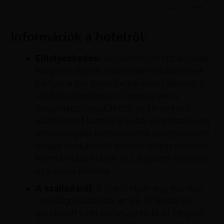
Információk a hotelről:
Elhelyezkedés:
A Grand Hyatt Dubai Dubaj
központi részén, a történelmi Dubai Creek
partján, a Bur Dubai negyedben található. A
szálloda mindössze 10 percre van a
nemzetközi repülőtértől, és kényelmes
közlekedést biztosít a Dubai Healthcare City
metrómegálló közelségének köszönhetően.
Ideális kiindulópont a város felfedezéséhez,
közel a Dubai Frame-hez, a Zabeel Parkhoz
és a Dubai Mallhoz.
A szállodáról:
A Grand Hyatt egy ikonikus,
ötcsillagos szálloda, amely 37 hektáros,
gondozott kertben helyezkedik el. Elegáns