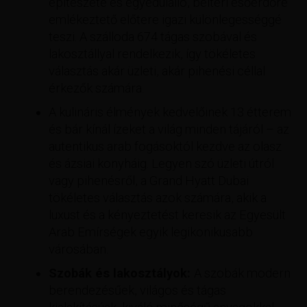
építészete és egyedülálló, beltéri esőerdőre
emlékeztető előtere igazi különlegességgé
teszi. A szálloda 674 tágas szobával és
lakosztállyal rendelkezik, így tökéletes
választás akár üzleti, akár pihenési céllal
érkezők számára.
A kulináris élmények kedvelőinek 13 étterem
és bár kínál ízeket a világ minden tájáról – az
autentikus arab fogásoktól kezdve az olasz
és ázsiai konyháig. Legyen szó üzleti útról
vagy pihenésről, a Grand Hyatt Dubai
tökéletes választás azok számára, akik a
luxust és a kényeztetést keresik az Egyesült
Arab Emírségek egyik legikonikusabb
városában.
Szobák és lakosztályok:
A szobák modern
berendezésűek, világos és tágas