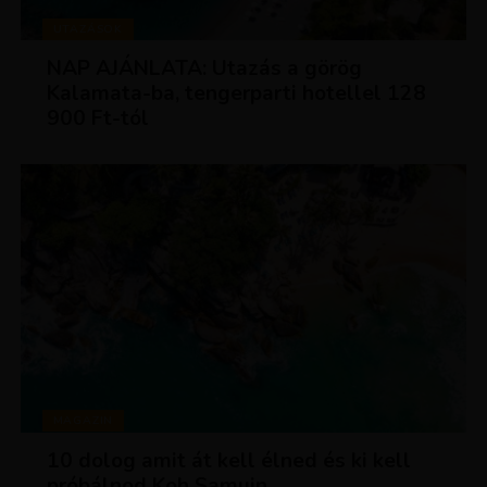
UTAZÁSOK
NAP AJÁNLATA: Utazás a görög
Kalamata-ba, tengerparti hotellel 128
900 Ft-tól
MAGAZIN
10 dolog amit át kell élned és ki kell
próbálnod Koh Samuin