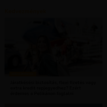
Kedvezmények
KEDVEZMÉNYEK
Járatkésési biztosítás, flexi fizetés vagy
extra kredit repjegyedhez? Ezért
érdemes a Pelikánon foglalni