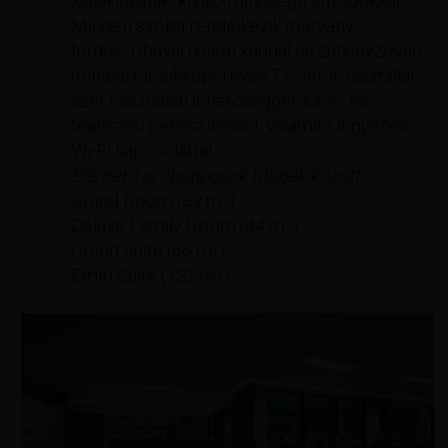
kialakításúak, kiváló minőségű anyagokkal.
Minden szoba rendelkezik márvány
fürdőszobával (külön káddal és zuhanyzóval),
minibárral, síkképernyős TV-vel, íróasztallal,
széf használati lehetőséggel, kávé- és
teafőzési bekészítéssel, valamint ingyenes
Wi-Fi kapcsolattal.
Elérhető szobatípusok többek között:
Grand Room (39 m²)
Deluxe Family Room (44 m²)
Grand Suite (66 m²)
Emiri Suite (132 m²)