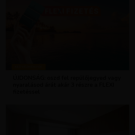
KEDVEZMÉNYEK
ÚJDONSÁG: oszd fel repülőjegyed vagy
nyaralásod árát akár 3 részre a FLEXI
fizetéssel