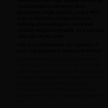
vakcinaútlevéllel vagy magyar védettségi
igazolvánnyal és kétnyelvű oltási
igazolással tudják igazolni, hogy a WHO
vagy az Egyiptomi Gyógyszerészeti
Hatóság által jóváhagyott vakcinából
mindkét adagot megkapták, és a második
oltás óta 14 nap eltelt.
PCR teszt felmutatása alól egyedül a 6
éven aluli gyermekek jelentenek kivételt.
Sharm el Sheikh, Hurghada, Taba és Marsa
Alam repülőterein lehetőség van az érkezés
után elvégezni a PCR tesztet
30 USD áron
. Az
eredmény megérkezéséig karanténban kell
maradni a hotelben, esetleges pozitív
eredmény esetén szintén karanténban, a
hotelben kell eltölteni a gyógyulásig hátralévő
időt.