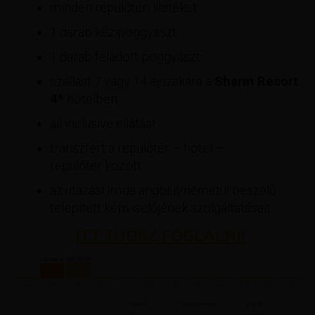
minden repülőtéri illetéket
1 darab kézipoggyászt
1 darab feladott poggyászt
szállást 7 vagy 14 éjszakára a
Sharm Resort
4*
hotelben
all inclusive ellátást
transzfert a repülőtér – hotel –
repülőtér között
az utazási iroda angolul/németül beszélő
telepített képviselőjének szolgáltatásait
ITT TUDSZ FOGLALNI!