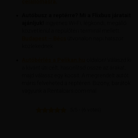
célállomásra.
Autóbusz a reptérre? Mi a Flixbus járatait
ajánljuk!
ingyenes Wi-Fi, légkondi, megálló
közvetlenül a repülőtéri terminál mellett.
Budapest – Bécs
útvonalon napi hatszor
közlekednek.
Autóbérlés a Pelikan.hu
oldalon! Válaszd ki
a kívánt úti célt, hasonlítsd össze az árakat,
majd válassz egy kocsit. A megrendelt autót
máris felveheted a reptéren. Bizony, barátok
vagyunk a Rentalcars.com-mal.
5/5 - (6 votes)