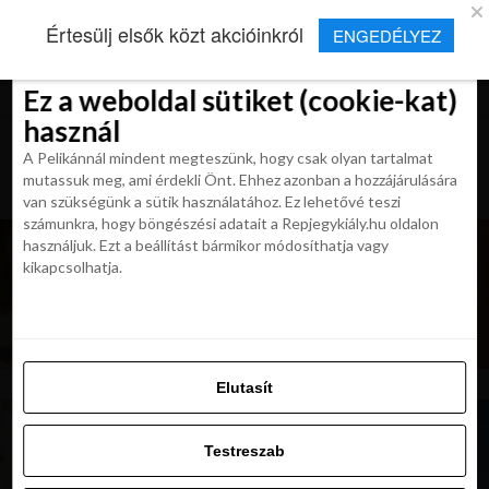
×
Új Repjegykirály alkalmazás
Értesülj elsők közt akcióinkról
ENGEDÉLYEZ
Beleegyezés
Beleegyezés
Részletek
Részletek
Sütikről
Sütikről
Telepítés
Aktuális hírek, cikkek és TOP utazási
ajánlatok egy kattintásnyira.
Ez a weboldal sütiket (cookie-kat)
Ez a weboldal sütiket (cookie-kat)
használ
használ
A Pelikánnál mindent megteszünk, hogy csak olyan tartalmat
A Pelikánnál mindent megteszünk, hogy csak olyan tartalmat
mutassuk meg, ami érdekli Önt. Ehhez azonban a hozzájárulására
mutassuk meg, ami érdekli Önt. Ehhez azonban a hozzájárulására
van szükségünk a sütik használatához. Ez lehetővé teszi
van szükségünk a sütik használatához. Ez lehetővé teszi
számunkra, hogy böngészési adatait a Repjegykiály.hu oldalon
számunkra, hogy böngészési adatait a Repjegykiály.hu oldalon
használjuk. Ezt a beállítást bármikor módosíthatja vagy
használjuk. Ezt a beállítást bármikor módosíthatja vagy
kikapcsolhatja.
kikapcsolhatja.
Elutasít
Elutasít
Testreszab
Testreszab
UTAZÁSOK
Engedélyezni az összeset