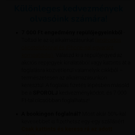
Különleges kedvezmények
olvasóink számára!
7 000 Ft engedmény repülőjegyeinkből
-
Töltsd le az új alkalmazásunkat
(androidos
okostelefonnal és iPhone-nal egyaránt
kompatibilis).
. Válaszd ki a repülőjegyed az
akciós repjegyek kínálatából vagy kattints át a
foglalásra közvetlenül valamelyik cikkből –
természetesen az alkalmazásunkon
keresztül. A foglalás fizetés lépésben másold
be a
SPOROLJ
kedvezménykódot, és 7 000
Ft-tal olcsóbban foglalhatsz!
A bookingon foglalnál?
Most akár 50%-kal
kevesebbet is fizethetsz egy-egy szállásért
Csak kattints és keress rá az adott