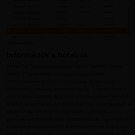
Információk a hotelről:
A híres Far Garden korallzátony mellett található Sharm
Resort 4* hotel ideális választás a búvárkodás
szerelmeseinek. A hotel 224 szobával, recepcióval,
étteremmel, bárokkal, napozóterasszal, 2 medencével (1
szezonálisan fűthető), sportolási lehetőségekkel (némelyik
felárért) és animációs programokkal várja a vendégeket. A
lobbyban díjmentes Wi-Fi hozzáférés biztosított. A
gyermekeket miniklub várja. A napozóágyak, napernyők és
strandtörölköző használata a medencéknél és a strandon
egyaránt illetékmentes. A közvetlen korallzátonyok miatt