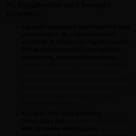
Az Egyiptomba való belépés
feltételei:
Egyiptom valamennyi repülőterére érkező
utas köteles 1 db, a gép indulásától
számított 72 óránál nem régebbi negatív
PCR tesztet bemutatni angol nyelven,
kinyomtatva, aláírva és lepecsételve.
A
Párizsból, Frankfurtból, London Heathrow-
ról, Japánból, Kínából, Thaiföldről, Észak-
Amerikából, Dél-Amerikából vagy Kanadából
érkező utasok a gép indulásától számított 96
óránál nem régebbi negatív PCR teszt
bemutatására kötelesek.
A negatív PCR teszt eredmény
felmutatása alól
felmentést kapnak azok
,
akik QR kóddal ellátott uniós