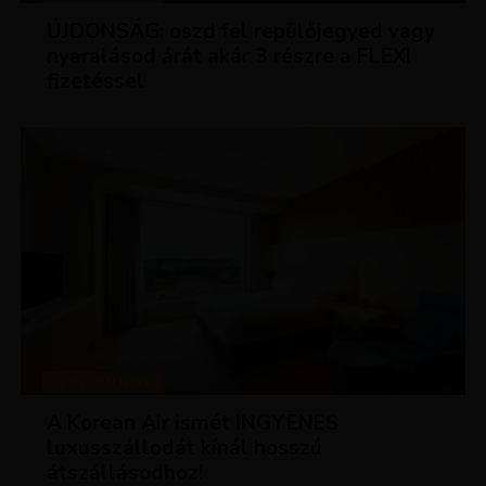
ÚJDONSÁG: oszd fel repülőjegyed vagy
nyaralásod árát akár 3 részre a FLEXI
fizetéssel
KEDVEZMÉNYEK
A Korean Air ismét INGYENES
luxusszállodát kínál hosszú
átszállásodhoz!