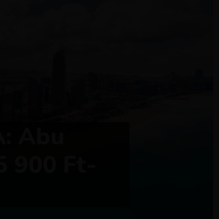
: Abu
5 900 Ft-