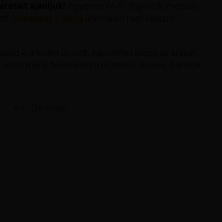
ratait ajánljuk!
ingyenes Wi-Fi, légkondi, megálló
ett.
Budapest – Bécs
útvonalon napi hatszor
aszd ki a kívánt úti célt, hasonlítsd össze az árakat,
 autót máris felveheted a reptéren. Bizony, barátok
4/5 - (28 votes)