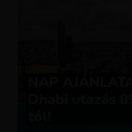
UTAZÁSOK
NAP AJÁNLATA
Dhabi utazás 8
tól!