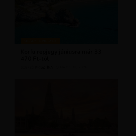
KIRÁLY REPJEGYEK
Korfu repjegy júniusra már 33
470 Ft-tól
KRISZTÍNA
MÁJUS 13, 2026
SZERZŐ