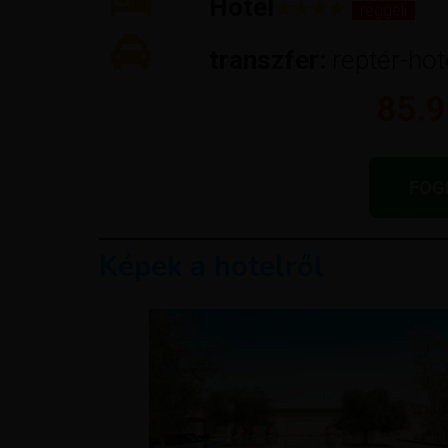
Hotel
★★★★
reggeli
transzfer:
reptér-hot
85.9
FOG
Képek a hotelről