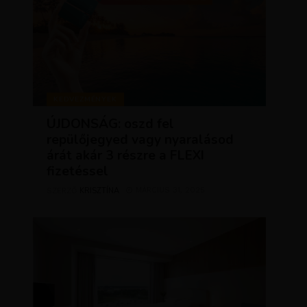
KEDVEZMÉNYEK
ÚJDONSÁG: oszd fel
repülőjegyed vagy nyaralásod
árát akár 3 részre a FLEXI
fizetéssel
KRISZTÍNA
MÁRCIUS 31, 2025
SZERZŐ