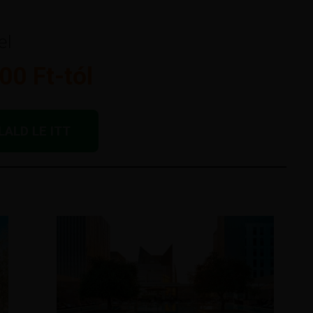
el
00 Ft-tól
LALD LE ITT