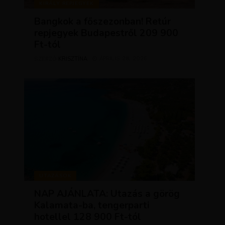
KIRÁLY REPJEGYEK
Bangkok a főszezonban! Retúr
repjegyek Budapestről 209 900
Ft-tól
KRISZTÍNA
ÁPRILIS 28, 2026
SZERZŐ
UTAZÁSOK
NAP AJÁNLATA: Utazás a görög
Kalamata-ba, tengerparti
hotellel 128 900 Ft-tól