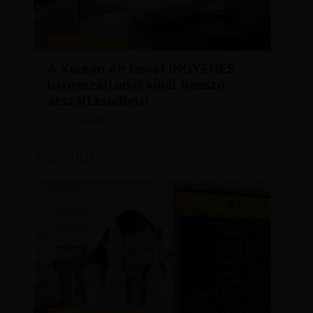
KEDVEZMÉNYEK
A Korean Air ismét INGYENES
luxusszállodát kínál hosszú
átszállásodhoz!
LUJZA
NOVEMBER 20, 2023
SZERZŐ
Ajánljuk: