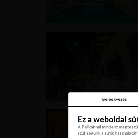
Beleegyezés
Beleegyezés
Ez a weboldal sü
Ez a weboldal sü
A Pelikánnál mindent megteszün
szükségünk a sütik használatáho
A Pelikánnál mindent megteszün