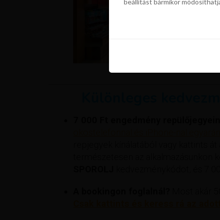
beállítást bármikor módosíthatj
szükségünk a sütik használatáho
beállítást bármikor módosíthatj
Különleges kedvezm
7 000 Ft engedmény repülőjegyein
okostelefonnal és iPhone-nal egyaránt
repjegyek kínálatából vagy kattints át
természetesen az alkalmazásunkon ker
SPOROLJ
kedvezménykódot, és 7 000
A bookingon foglalnál?
Most akár 50
Csak kattints és keress rá az adot