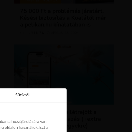
TIPPEK ÉS TRÜKKÖK
75 000 Ft a problémás járatért.
Késési biztosítás a Koalától már
a pelikan.hu kínálatában is
LUJZA
ÁPRILIS 23, 2024
SZERZŐ
Sütikről
Sütikről
HÍREK
ÚJDONSÁG: végre létrejött a
Pelikán.hu alkalmazás (+extra
ban a hozzájárulására van
kedvezmény repjegyekre)
u oldalon használjuk. Ezt a
ban a hozzájárulására van