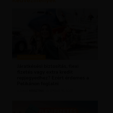
Kedvezmények
KEDVEZMÉNYEK
Járatkésési biztosítás, flexi
fizetés vagy extra kredit
repjegyedhez? Ezért érdemes a
Pelikánon foglalni
KRISZTÍNA
ÁPRILIS 16, 2025
SZERZŐ