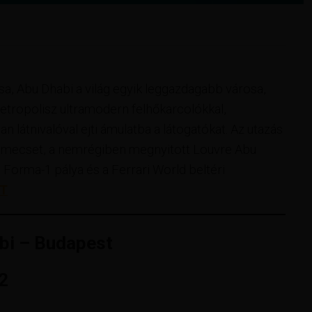
sa, Abu Dhabi a világ egyik leggazdagabb városa,
metropolisz ultramodern felhőkarcolókkal,
n látnivalóval ejti ámulatba a látogatókat. Az utazás
d mecset, a nemrégiben megnyitott Louvre Abu
Forma-1 pálya és a Ferrari World beltéri
TT
bi – Budapest
2