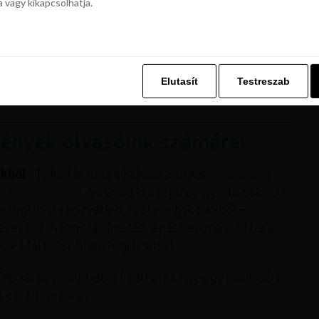
a vagy kikapcsolhatja.
z. Ez lehetővé teszi számunkra, hogy böngészési adatait a Repjegykiály.h
a vagy kikapcsolhatja.
Elutasít
Testreszab
Elutasít
Testreszab
ények olvasóink számára!
kből
- Töltsd le az új alkalmazásunkat
(androidos
 kompatibilis).
. Válaszd ki a repülőjegyed az akciós
 a foglalásra közvetlenül valamelyik cikkből –
esztül. A foglalás fizetés lépésben másold be a
 Ft-tal olcsóbban foglalhatsz!
%-kal kevesebbet is fizethetsz egy-egy szállásért
t célállomásra.