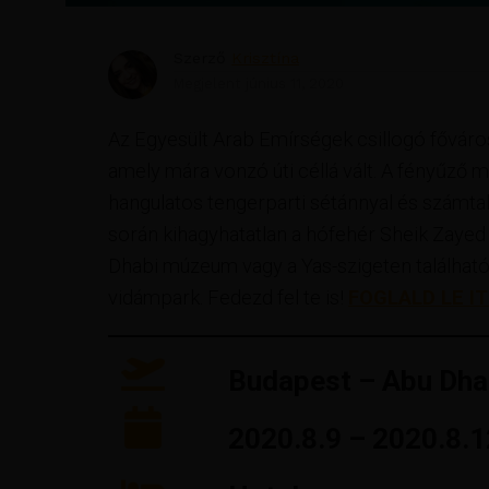
Szerző
Krisztína
Megjelent
június 11, 2020
Az Egyesült Arab Emírségek csillogó főváro
amely mára vonzó úti céllá vált. A fényűző 
hangulatos tengerparti sétánnyal és számtala
során kihagyhatatlan a hófehér Sheik Zaye
Dhabi múzeum vagy a Yas-szigeten található 
vidámpark. Fedezd fel te is!
FOGLALD LE I
Budapest – Abu Dha
2020.8.9 – 2020.8.1