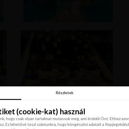
Részletek
Részletek
tiket (cookie-kat) használ
tiket (cookie-kat) használ
k, hogy csak olyan tartalmat mutassuk meg, ami érdekli Önt. Ehhez azon
z. Ez lehetővé teszi számunkra, hogy böngészési adatait a Repjegykiály.h
k, hogy csak olyan tartalmat mutassuk meg, ami érdekli Önt. Ehhez azon