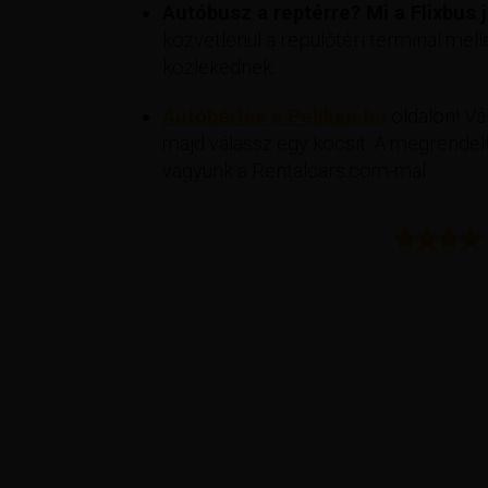
Autóbusz a reptérre? Mi a Flixbus já
közvetlenül a repülőtéri terminál mell
közlekednek.
Autóbérlés a Pelikan.hu
oldalon! Vál
majd válassz egy kocsit. A megrendelt
vagyunk a Rentalcars.com-mal.