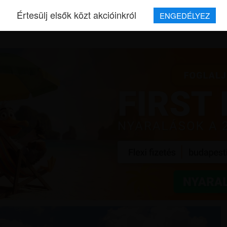
Értesülj elsők közt akcióinkról
ENGEDÉLYEZ
REPJEGYEK
MAGAZIN
UTAZÁSOK
HÍREK
RÓLUNK