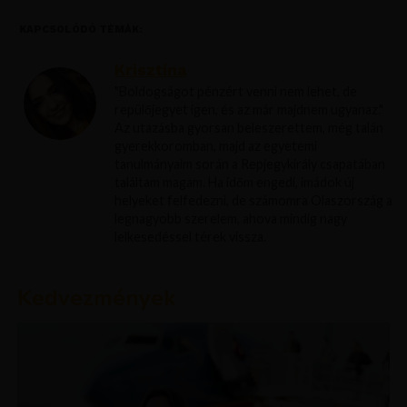
KAPCSOLÓDÓ TÉMÁK:
Krisztína
"Boldogságot pénzért venni nem lehet, de
repülőjegyet igen, és az már majdnem ugyanaz."
Az utazásba gyorsan beleszerettem, még talán
gyerekkoromban, majd az egyetemi
tanulmányaim során a Repjegykirály csapatában
találtam magam. Ha időm engedi, imádok új
helyeket felfedezni, de számomra Olaszország a
legnagyobb szerelem, ahova mindig nagy
lelkesedéssel térek vissza.
Kedvezmények