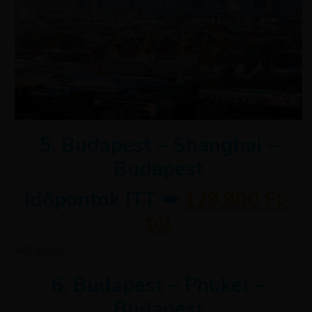
5. Budapest – Shanghai –
Budapest
Időpontok ITT ➡
129.900 Ft-
tól
6. Budapest – Phuket –
Budapest