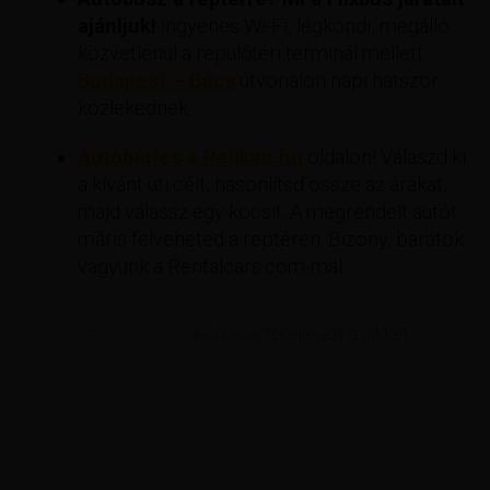
ajánljuk!
ingyenes Wi-Fi, légkondi, megálló
közvetlenül a repülőtéri terminál mellett.
Budapest – Bécs
útvonalon napi hatszor
közlekednek.
Autóbérlés a Pelikan.hu
oldalon! Válaszd ki
a kívánt úti célt, hasonlítsd össze az árakat,
majd válassz egy kocsit. A megrendelt autót
máris felveheted a reptéren. Bizony, barátok
vagyunk a Rentalcars.com-mal.
Kérjük, értékelje ezt a cikket.