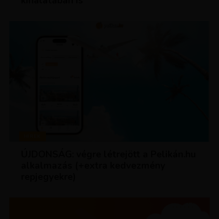
kínálatában is
HÍREK
ÚJDONSÁG: végre létrejött a Pelikán.hu
alkalmazás (+extra kedvezmény
repjegyekre)