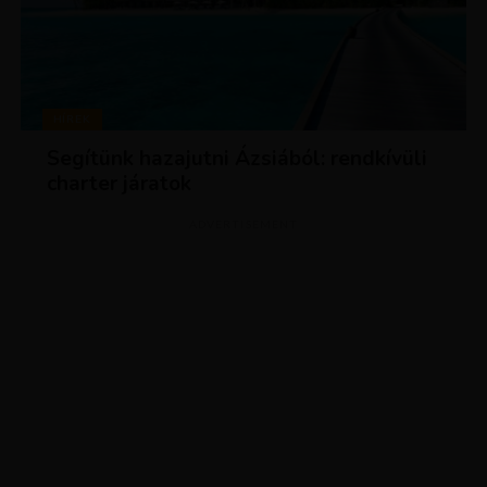
HÍREK
Segítünk hazajutni Ázsiából: rendkívüli
charter járatok
ADVERTISEMENT