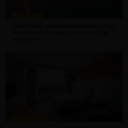
KEDVEZMÉNYEK
ÚJDONSÁG: oszd fel repülőjegyed vagy
nyaralásod árát akár 3 részre a FLEXI
fizetéssel
KEDVEZMÉNYEK