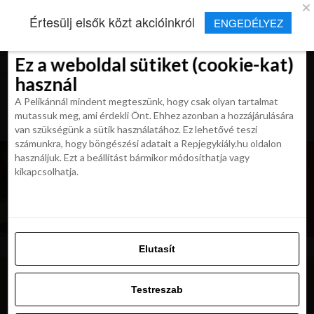
×
Új Repjegykirály alkalmazás
Értesülj elsők közt akcióinkról
ENGEDÉLYEZ
Beleegyezés
Beleegyezés
Részletek
Részletek
Sütikről
Sütikről
Telepítés
Aktuális hírek, cikkek és TOP utazási
ajánlatok egy kattintásnyira.
Ez a weboldal sütiket (cookie-kat)
Ez a weboldal sütiket (cookie-kat)
használ
használ
A Pelikánnál mindent megteszünk, hogy csak olyan tartalmat
A Pelikánnál mindent megteszünk, hogy csak olyan tartalmat
mutassuk meg, ami érdekli Önt. Ehhez azonban a hozzájárulására
mutassuk meg, ami érdekli Önt. Ehhez azonban a hozzájárulására
van szükségünk a sütik használatához. Ez lehetővé teszi
van szükségünk a sütik használatához. Ez lehetővé teszi
számunkra, hogy böngészési adatait a Repjegykiály.hu oldalon
számunkra, hogy böngészési adatait a Repjegykiály.hu oldalon
használjuk. Ezt a beállítást bármikor módosíthatja vagy
használjuk. Ezt a beállítást bármikor módosíthatja vagy
kikapcsolhatja.
kikapcsolhatja.
Elutasít
Elutasít
Testreszab
Testreszab
Engedélyezni az összeset