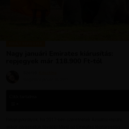
KIRÁLY REPJEGYEK
Nagy januári Emirates kiárusítás:
repjegyek már 118.900 Ft-tól
Szerző
Krisztína
Megjelent
január 10, 2017
Cikk tartalma
Repjegykirályok, ha 2017-ben szeretnétek Ázsiába repülni,
akkor olvassatok tovább! Mivel az Emirates légitársaság