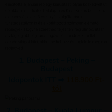
elindította a januári repjegy kiárusítást, olyan közkedvelt úti
célokba, mint Thaiföld, Malajzia és Kína. Közös bennük az
alacsony ár, az első osztályú szolgáltatások
turistaosztályon is és a korlátozott számban elérhető
repjegyek! Hogyha szeretnéd teljesíteni régi álmod, utazni
a világ legjobb légitársaságával és mindezek mellett
olcsón világot látni, akkor ne habozz és foglald le még ma
repjegyed!
1. Budapest – Peking –
Budapest
Időpontok ITT ➡
118.900 Ft-
tól
2. Budapest – Kuala Lumpur –