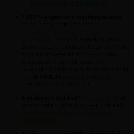
olvasóink számára!
7 000 Ft engedmény repülőjegyeinkből
-
Töltsd le az új alkalmazásunkat
(androidos
okostelefonnal és iPhone-nal egyaránt
kompatibilis).
. Válaszd ki a repülőjegyed az
akciós repjegyek kínálatából vagy kattints át a
foglalásra közvetlenül valamelyik cikkből –
természetesen az alkalmazásunkon
keresztül. A foglalás fizetés lépésben másold
be a
SPOROLJ
kedvezménykódot, és 7 000
Ft-tal olcsóbban foglalhatsz!
A bookingon foglalnál?
Most akár 50%-kal
kevesebbet is fizethetsz egy-egy szállásért
Csak kattints és keress rá az adott
célállomásra.
Autóbusz a reptérre? Mi a Flixbus járatait