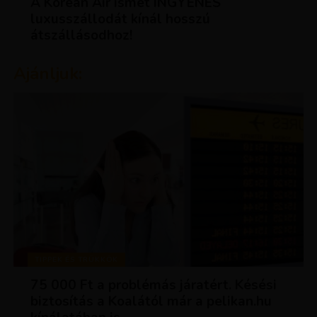
A Korean Air ismét INGYENES
luxusszállodát kínál hosszú
átszállásodhoz!
Ajánljuk:
TIPPEK ÉS TRÜKKÖK
75 000 Ft a problémás járatért. Késési
biztosítás a Koalától már a pelikan.hu