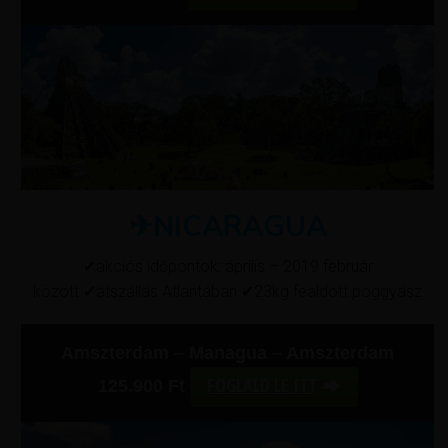
✈NICARAGUA
✔akciós időpontok: április – 2019 február
között ✔átszállás Atlantában ✔23kg fealdott poggyász
Amszterdam –
Managua – Amszterdam
FOGLALD LE ITT
125.900
Ft