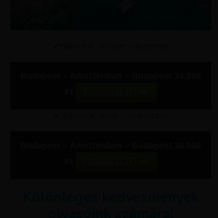
✔időpontok: október – december
Budapest – Amszterdam – Budapest 34.900
FOGLALD LE ITT
Ft
✔időpontok: április – szeptember
Budapest – Amszterdam – Budapest 39.900
FOGLALD LE ITT
Ft
Különleges kedvezmények
olvasóink számára!