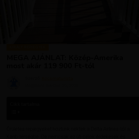
KIRÁLY REPJEGYEK
MEGA AJÁNLAT: Közép-Amerika
most akár 119 900 Ft-tól
Szerző
Kocsmaturista
Megjelent
március 20, 2018
Cikk tartalma
Őrületes repjegyeket hoztunk nektek a Delta Airlines-tól a
Karib-térségbe. De nemcsak az úti célok érdekesek és