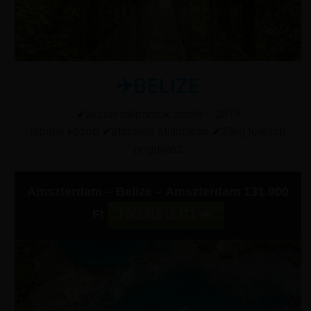
✈BELIZE
✔akciós időpontok: április – 2019
február között ✔átszállás Atlantában ✔23kg fealdott
poggyász
Amszterdam –
Belize – Amszterdam 131.900
FOGLALD LE ITT
Ft