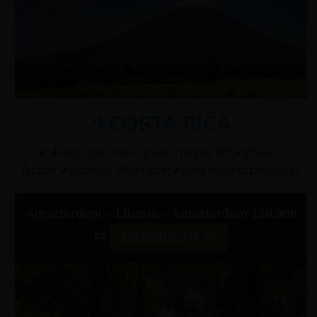
✈COSTA RICA
✔akciós időpontok: április – május, 2019 január –
február ✔átszállás Atlantában ✔23kg fealdott poggyász
Amszterdam –
Liberia – Amszterdam 130.900
FOGLALD LE ITT
Ft