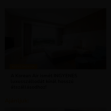
KEDVEZMÉNYEK
A Korean Air ismét INGYENES
luxusszállodát kínál hosszú
átszállásodhoz!
Ajánljuk: