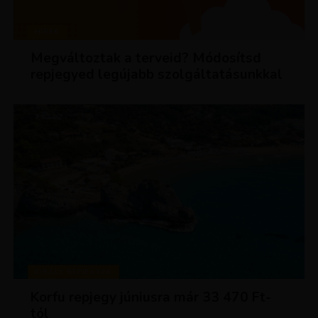
HÍREK
Megváltoztak a terveid? Módosítsd
repjegyed legújabb szolgáltatásunkkal
KIRÁLY REPJEGYEK
Korfu repjegy júniusra már 33 470 Ft-
tól