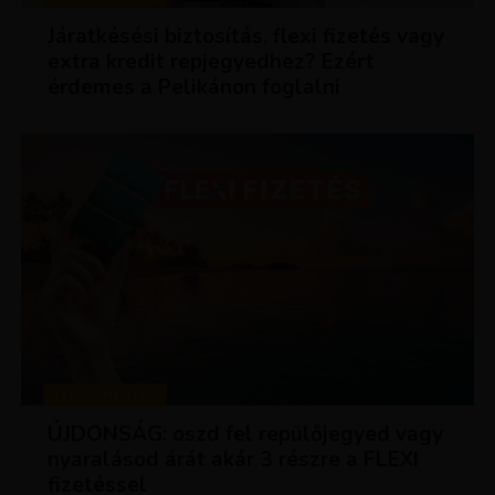
Járatkésési biztosítás, flexi fizetés vagy
extra kredit repjegyedhez? Ezért
érdemes a Pelikánon foglalni
KEDVEZMÉNYEK
ÚJDONSÁG: oszd fel repülőjegyed vagy
nyaralásod árát akár 3 részre a FLEXI
fizetéssel