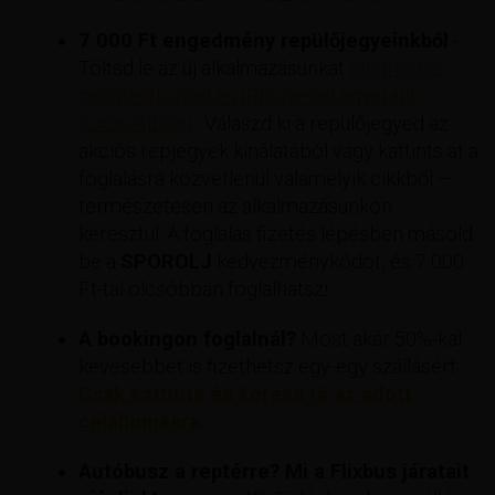
7 000 Ft engedmény repülőjegyeinkből
-
Töltsd le az új alkalmazásunkat
(androidos
okostelefonnal és iPhone-nal egyaránt
kompatibilis).
. Válaszd ki a repülőjegyed az
akciós repjegyek kínálatából vagy kattints át a
foglalásra közvetlenül valamelyik cikkből –
természetesen az alkalmazásunkon
keresztül. A foglalás fizetés lépésben másold
be a
SPOROLJ
kedvezménykódot, és 7 000
Ft-tal olcsóbban foglalhatsz!
A bookingon foglalnál?
Most akár 50%-kal
kevesebbet is fizethetsz egy-egy szállásért
Csak kattints és keress rá az adott
célállomásra.
Autóbusz a reptérre? Mi a Flixbus járatait