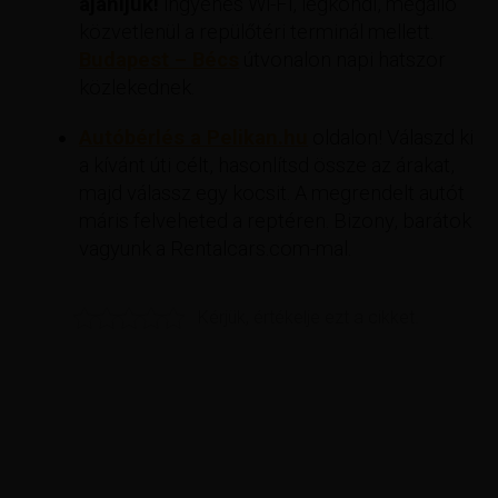
ajánljuk!
ingyenes Wi-Fi, légkondi, megálló
közvetlenül a repülőtéri terminál mellett.
Budapest – Bécs
útvonalon napi hatszor
közlekednek.
Autóbérlés a Pelikan.hu
oldalon! Válaszd ki
a kívánt úti célt, hasonlítsd össze az árakat,
majd válassz egy kocsit. A megrendelt autót
máris felveheted a reptéren. Bizony, barátok
vagyunk a Rentalcars.com-mal.
Kérjük, értékelje ezt a cikket.