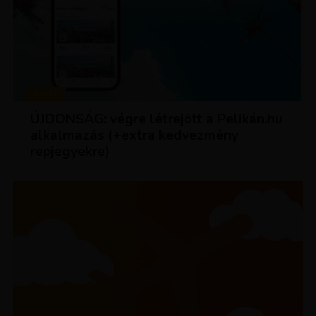
HÍREK
ÚJDONSÁG: végre létrejött a Pelikán.hu
alkalmazás (+extra kedvezmény
repjegyekre)