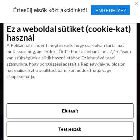
×
Új Repjegykirály alkalmazás
Értesülj elsők közt akcióinkról
ENGEDÉLYEZ
Beleegyezés
Beleegyezés
Részletek
Részletek
Sütikről
Sütikről
Telepítés
Aktuális hírek, cikkek és TOP utazási
ajánlatok egy kattintásnyira.
Ez a weboldal sütiket (cookie-kat)
Ez a weboldal sütiket (cookie-kat)
használ
használ
A Pelikánnál mindent megteszünk, hogy csak olyan tartalmat
A Pelikánnál mindent megteszünk, hogy csak olyan tartalmat
mutassuk meg, ami érdekli Önt. Ehhez azonban a hozzájárulására
mutassuk meg, ami érdekli Önt. Ehhez azonban a hozzájárulására
van szükségünk a sütik használatához. Ez lehetővé teszi
van szükségünk a sütik használatához. Ez lehetővé teszi
számunkra, hogy böngészési adatait a Repjegykiály.hu oldalon
számunkra, hogy böngészési adatait a Repjegykiály.hu oldalon
használjuk. Ezt a beállítást bármikor módosíthatja vagy
használjuk. Ezt a beállítást bármikor módosíthatja vagy
kikapcsolhatja.
kikapcsolhatja.
Elutasít
Elutasít
Testreszab
Testreszab
Engedélyezni az összeset