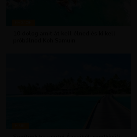
MAGAZIN
10 dolog amit át kell élned és ki kell
próbálnod Koh Samuin
HÍREK
Segítünk hazajutni Ázsiából: rendkívüli