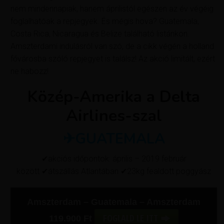
nem mindennapiak, hanem áprilistól egészen az év végéig
foglalhatóak a repjegyek. És mégis hova? Guatemala,
Costa Rica, Nicaragua és Belize található listánkon.
Amszterdami indulásról van szó, de a cikk végén a holland
fővárosba szóló repjegyet is találsz! Az akció limitált, ezért
ne habozz!
Közép-Amerika a Delta
Airlines-szal
✈GUATEMALA
✔akciós időpontok: április – 2019 február
között ✔átszállás Atlantában ✔23kg fealdott poggyász
Amszterdam – Guatemala – Amszterdam
FOGLALD LE ITT
119.900
Ft