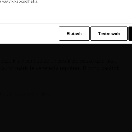
a vagy kikapcsolhatja.
z. Ez lehetővé teszi számunkra, hogy böngészési adatait a Repjegykiály.h
a vagy kikapcsolhatja.
%-kal kevesebbet is fizethetsz egy-egy szállásért
t célállomásra.
Elutasít
Testreszab
ratait ajánljuk!
ingyenes Wi-Fi, légkondi, megálló
Elutasít
Testreszab
ett.
Budapest – Bécs
útvonalon napi hatszor
aszd ki a kívánt úti célt, hasonlítsd össze az árakat,
 autót máris felveheted a reptéren. Bizony, barátok
rjük, értékelje ezt a cikket.