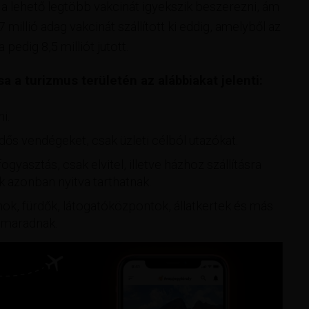
a lehető legtöbb vakcinát igyekszik beszerezni, ám
 millió adag vakcinát szállított ki eddig, amelyből az
 pedig 8,5 milliót jutott.
a a turizmus területén az alábbiakat jelenti:
i.
ős vendégeket, csak üzleti célból utazókat.
yasztás, csak elvitel, illetve házhoz szállításra
k azonban nyitva tarthatnak.
k, fürdők, látogatóközpontok, állatkertek és más
a maradnak.