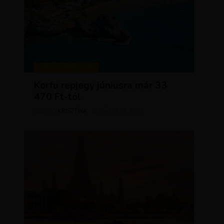
KIRÁLY REPJEGYEK
Korfu repjegy júniusra már 33
470 Ft-tól
KRISZTÍNA
MÁJUS 13, 2026
SZERZŐ