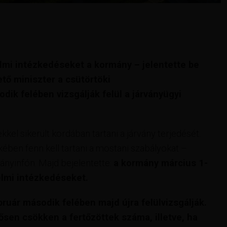
elmi intézkedéseket a kormány – jelentette be
tő miniszter a csütörtöki
ik felében vizsgálják felül a járványügyi
el sikerült kordában tartani a járvány terjedését.
ében fenn kell tartani a mostani szabályokat –
ányinfón. Majd bejelentette:
a kormány március 1-
delmi intézkedéseket.
ruár második felében majd újra felülvizsgálják.
ősen csökken a fertőzöttek száma, illetve, ha