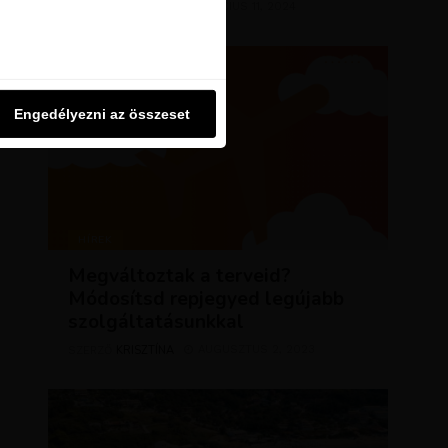
KRISZTÍNA
MÁRCIUS 11, 2024
SZERZŐ
u oldalon használjuk. Ezt a
Engedélyezni az összeset
Engedélyezni az összeset
HÍREK
Megváltoztak a terveid?
Módosítsd repjegyed legújabb
szolgáltatásunkkal
KRISZTÍNA
AUGUSZTUS 2, 2023
SZERZŐ