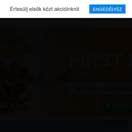
Értesülj elsők közt akcióinkról
ENGEDÉLYEZ
REPJEGYEK
MAGAZIN
UTAZÁSOK
HÍREK
RÓLUNK