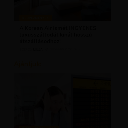
KEDVEZMÉNYEK
A Korean Air ismét INGYENES
luxusszállodát kínál hosszú
átszállásodhoz!
LUJZA
NOVEMBER 20, 2023
SZERZŐ
Ajánljuk: