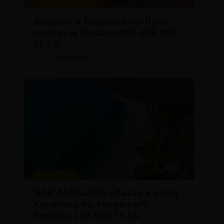
KIRÁLY REPJEGYEK
Bangkok a főszezonban! Retúr
repjegyek Budapestről 209 900
Ft-tól
KRISZTÍNA
ÁPRILIS 28, 2026
SZERZŐ
UTAZÁSOK
NAP AJÁNLATA: Utazás a görög
Kalamata-ba, tengerparti
hotellel 128 900 Ft-tól