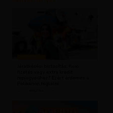
Kedvezmények
KEDVEZMÉNYEK
Járatkésési biztosítás, flexi
fizetés vagy extra kredit
repjegyedhez? Ezért érdemes a
Pelikánon foglalni
KRISZTÍNA
ÁPRILIS 16, 2025
SZERZŐ