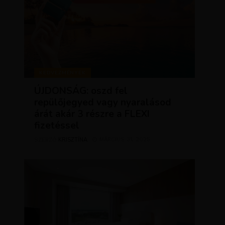
KEDVEZMÉNYEK
ÚJDONSÁG: oszd fel
repülőjegyed vagy nyaralásod
árát akár 3 részre a FLEXI
fizetéssel
KRISZTÍNA
MÁRCIUS 31, 2025
SZERZŐ