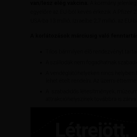
van/lesz elég vakcina.
A kormány jelenleg 
egyelőre az EU-ból kevés érkezik. A Pfizer 27
USA-ba 13 millió, Izraelbe 2,7 millió, az EU-ba
A korlátozások márciusig való fenntartás
Tilos bármilyen élő rendezvényt tartan
A szállodák nem fogadhatnak szabadid
A vendéglátóhelyeken nincs helyben fog
lehet ételt rendelni. Az üzemi étterme
A szabadidős létesítmények, múzeumo
attrakcióhelyszínek továbbra is zárv