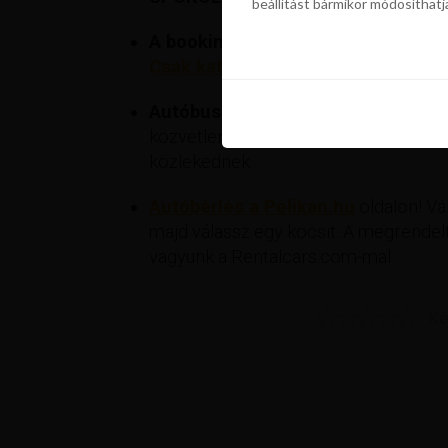
beállítást bármikor módosíthatj
szükségünk a sütik használatáho
beállítást bármikor módosíthatj
A bookingon foglalnál?
Most akár 50
Csak kattints és keress rá az adot
Autóbusz a reptérre? Mi a Flixbus já
közvetlenül a repülőtéri terminál mell
közlekednek.
Autóbérlés a Pelikan.hu
oldalon! Vál
majd válassz egy kocsit. A megrendelt
vagyunk a Rentalcars.com-mal.
Ké