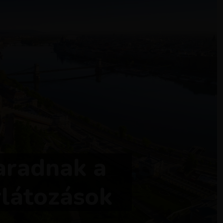
aradnak a
rlátozások