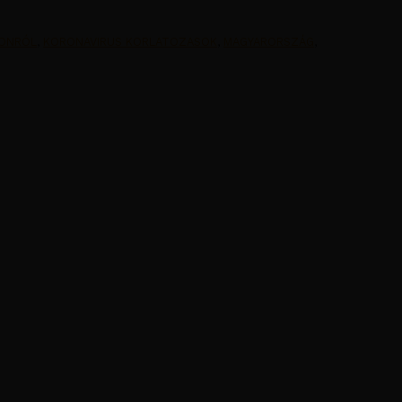
HONRÓL
,
KORONAVIRUS KORLATOZASOK
,
MAGYARORSZÁG
,