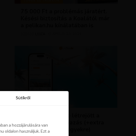
TIPPEK ÉS TRÜKKÖK
75 000 Ft a problémás járatért.
Késési biztosítás a Koalától már
a pelikan.hu kínálatában is
LUJZA
ÁPRILIS 23, 2024
SZERZŐ
Sütikről
Sütikről
HÍREK
ÚJDONSÁG: végre létrejött a
Pelikán.hu alkalmazás (+extra
ban a hozzájárulására van
kedvezmény repjegyekre)
u oldalon használjuk. Ezt a
ban a hozzájárulására van