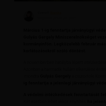
Szerző
Bianka
Megjelent
január 29, 2021
Március 1-ig fenntartja járványügyi véd
Gulyás Gergely Miniszerelnökséget veze
kormányinfón. Legközelebb február másod
korlátozásokról szóló döntést.
A novemberben hatályba lépett intézkedésekk
Azonban a harmadik hullám elkerülése érdek
mondta
Gulyás Gergely
a csütörtöki Korm
ig fenntartja a jelenlegi járványügyi vé
A védelmi intézkedések fenntartását feb
Két esetben lehet akkor enyhítés:
ha jelent