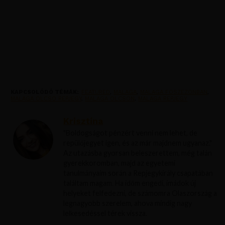
KAPCSOLÓDÓ TÉMÁK:
FEATURED
,
MALAGA
,
MALAGA FOSZEZONBAN
,
MALAGA OLCSO REPJEGY
,
MALAGA OLCSON
,
MALAGA REPJEGY
Krisztína
"Boldogságot pénzért venni nem lehet, de
repülőjegyet igen, és az már majdnem ugyanaz."
Az utazásba gyorsan beleszerettem, még talán
gyerekkoromban, majd az egyetemi
tanulmányaim során a Repjegykirály csapatában
találtam magam. Ha időm engedi, imádok új
helyeket felfedezni, de számomra Olaszország a
legnagyobb szerelem, ahova mindig nagy
lelkesedéssel térek vissza.