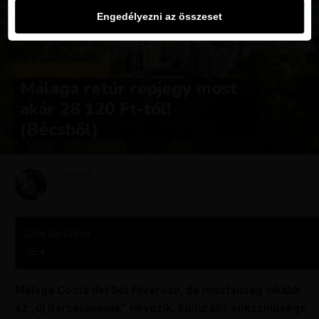
Engedélyezni az összeset
KIRÁLY REPJEGYEK
Málaga retúr repjegy most
akár 28 120 Ft-tól!
(Bécsből)
Szerző
Krisztína
Megjelent
január 20, 2023
Cikk tartalma
Málaga Costa del Sol fővárosa, de mostanság inkább
az „új Barcelonának” nevezik, kulturális sokszínűsége