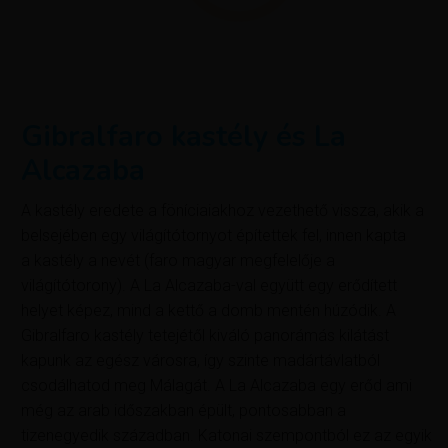
Gibralfaro kastély és La
Alcazaba
A kastély eredete a föníciaiakhoz vezethető vissza, akik a
belsejében egy világítótornyot építettek fel, innen kapta
a kastély a nevét (faro magyar megfelelője a
világítótorony). A La Alcazaba-val együtt egy erődített
helyet képez, mind a kettő a domb mentén húzódik. A
Gibralfaro kastély tetejétől kiváló panorámás kilátást
kapunk az egész városra, így szinte madártávlatból
csodálhatod meg Málagát. A La Alcazaba egy erőd ami
még az arab időszakban épült, pontosabban a
tizenegyedik században. Katonai szempontból ez az egyik