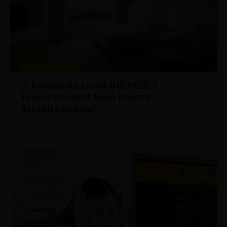
KEDVEZMÉNYEK
A Korean Air ismét INGYENES
luxusszállodát kínál hosszú
átszállásodhoz!
Ajánljuk: