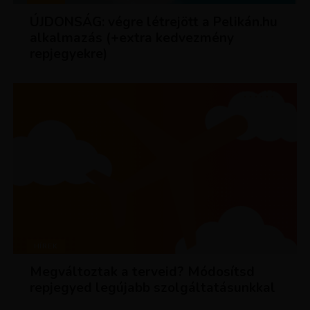
ÚJDONSÁG: végre létrejött a Pelikán.hu
alkalmazás (+extra kedvezmény
repjegyekre)
HÍREK
Megváltoztak a terveid? Módosítsd
repjegyed legújabb szolgáltatásunkkal