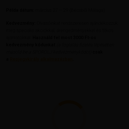
Példa dátum:
március 27 – 29 (Bécsből Málaga)
Kedvezmény:
Olvasóinkat rendszeresen ajándékozzuk
meg speciális akciókkal, árengedményekkel és titkos
ajánlatokkal.
Használd fel most
3000 Ft-os
kedvezmény kódunkat
(a foglalás fizetés lépésében
másold be a SPOROLJ kedvezménykódot)
csak
a
Repjegykirály alkalmazásban
.