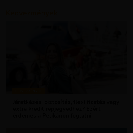
Kedvezmények
KEDVEZMÉNYEK
Járatkésési biztosítás, flexi fizetés vagy
extra kredit repjegyedhez? Ezért
érdemes a Pelikánon foglalni