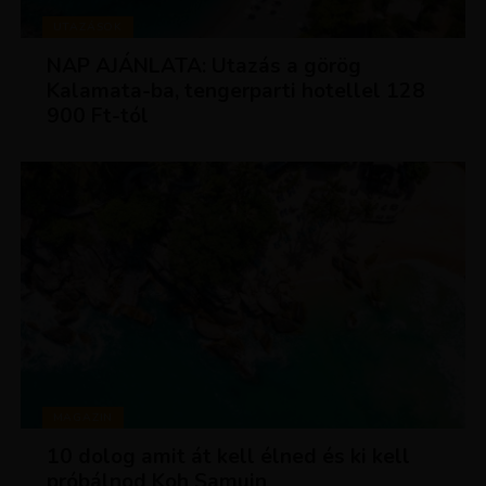
UTAZÁSOK
NAP AJÁNLATA: Utazás a görög
Kalamata-ba, tengerparti hotellel 128
900 Ft-tól
MAGAZIN
10 dolog amit át kell élned és ki kell
próbálnod Koh Samuin