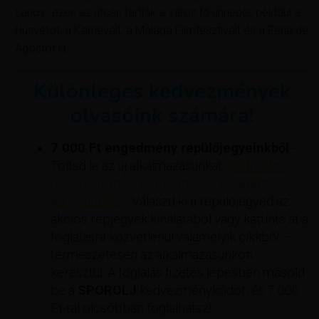
Larios- ezen az utcán tartják a város fő ünnepei, például a
Húsvétot, a Karnevált, a Malaga Filmfesztivált és a Feria de
Agostot is.
Különleges kedvezmények
olvasóink számára!
7 000 Ft engedmény repülőjegyeinkből
-
Töltsd le az új alkalmazásunkat
(androidos
okostelefonnal és iPhone-nal egyaránt
kompatibilis).
. Válaszd ki a repülőjegyed az
akciós repjegyek kínálatából vagy kattints át a
foglalásra közvetlenül valamelyik cikkből –
természetesen az alkalmazásunkon
keresztül. A foglalás fizetés lépésben másold
be a
SPOROLJ
kedvezménykódot, és 7 000
Ft-tal olcsóbban foglalhatsz!