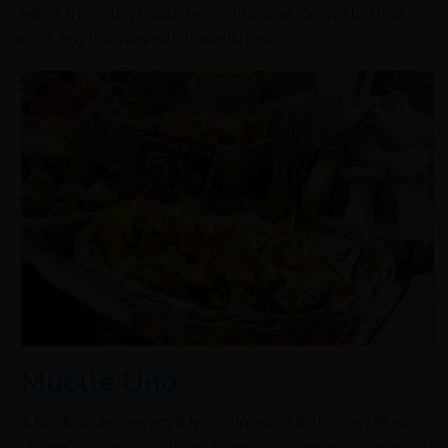
kapta a mostani piac a nevét. Ebből az időszakból már
csak egy márvány ajtó maradt meg.
Muelle Uno
A Földközi-tenger egyik legfontosabb kikötőjévé vált az
utasok és a kereskedelem forgalmának nagysága miatt a