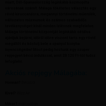
miatt, Dél-Spanyolország leginkább kozmopilta
városának számít. Málaga tökéletes választás egy
révid kiruccanásra, megannyi történelmi műemlék,
változatos múzeumok és számos szabadidős
tevékenységet kínál minden ízlésnek megfelelve.
Málaga történelmi központját leginkább sétálva
ajánljuk bejárni, időről időre viszont tarts egy rövid
megállót és kóstolj bele a spanyol konyha
ínyencségeibe! Most pedig hoztunk egy szuper
repjegyet bécsi indulással, amit 28 120
Ft-tól tudsz
lefoglalni.
Akciós repjegy Málagába:
Honnan?
Bécsből
Kivel?
Wizz Air
Mikor?
márciusban