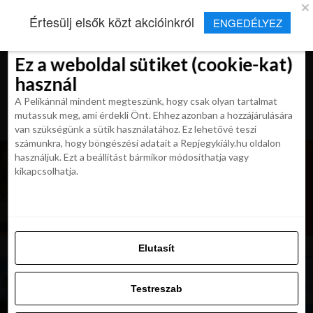
×
Új Repjegykirály alkalmazás
Értesülj elsők közt akcióinkról
ENGEDÉLYEZ
Beleegyezés
Beleegyezés
Részletek
Részletek
Sütikről
Sütikről
Telepítés
Aktuális hírek, cikkek és TOP utazási
ajánlatok egy kattintásnyira.
Ez a weboldal sütiket (cookie-kat)
Ez a weboldal sütiket (cookie-kat)
használ
használ
A Pelikánnál mindent megteszünk, hogy csak olyan tartalmat
A Pelikánnál mindent megteszünk, hogy csak olyan tartalmat
mutassuk meg, ami érdekli Önt. Ehhez azonban a hozzájárulására
mutassuk meg, ami érdekli Önt. Ehhez azonban a hozzájárulására
van szükségünk a sütik használatához. Ez lehetővé teszi
van szükségünk a sütik használatához. Ez lehetővé teszi
számunkra, hogy böngészési adatait a Repjegykiály.hu oldalon
számunkra, hogy böngészési adatait a Repjegykiály.hu oldalon
használjuk. Ezt a beállítást bármikor módosíthatja vagy
használjuk. Ezt a beállítást bármikor módosíthatja vagy
kikapcsolhatja.
kikapcsolhatja.
Elutasít
Elutasít
Testreszab
Testreszab
Engedélyezni az összeset