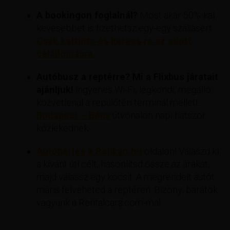
A bookingon foglalnál?
Most akár 50%-kal
kevesebbet is fizethetsz egy-egy szállásért
Csak kattints és keress rá az adott
célállomásra.
Autóbusz a reptérre? Mi a Flixbus járatait
ajánljuk!
ingyenes Wi-Fi, légkondi, megálló
közvetlenül a repülőtéri terminál mellett.
Budapest – Bécs
útvonalon napi hatszor
közlekednek.
Autóbérlés a Pelikan.hu
oldalon! Válaszd ki
a kívánt úti célt, hasonlítsd össze az árakat,
majd válassz egy kocsit. A megrendelt autót
máris felveheted a reptéren. Bizony, barátok
vagyunk a Rentalcars.com-mal.