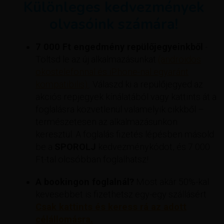
Különleges kedvezmények
olvasóink számára!
7 000 Ft engedmény repülőjegyeinkből
-
Töltsd le az új alkalmazásunkat
(androidos
okostelefonnal és iPhone-nal egyaránt
kompatibilis).
. Válaszd ki a repülőjegyed az
akciós repjegyek kínálatából vagy kattints át a
foglalásra közvetlenül valamelyik cikkből –
természetesen az alkalmazásunkon
keresztül. A foglalás fizetés lépésben másold
be a
SPOROLJ
kedvezménykódot, és 7 000
Ft-tal olcsóbban foglalhatsz!
A bookingon foglalnál?
Most akár 50%-kal
kevesebbet is fizethetsz egy-egy szállásért
Csak kattints és keress rá az adott
célállomásra.