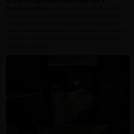
Az első osztály középső lakosztálya tűnik a
legérdekesebbnek.
Az úgynevezett „Suite Plus” lehetővé
teszi, hogy két utas utazhasson együtt egy dupla ülésen,
így együtt étkezhetnek egymással szemben, majd az
üléseket lehajtva nézhetnek együtt egy filmet. Az ülés egy
4,6 méter széles franciaággyá is át tud alakulni, amelyen
két utas is osztozhat.