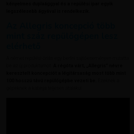
kényelmes duplaággyal és a repülési ipar egyik
legszélesebb ágyával is rendelkezik.
Az Allegris koncepció több
mint száz repülőgépen lesz
elérhető
A német repülési óriás egy berlini sajtóeseményen mutatta
be az új produktumot.
A régóta várt, „Allegris” névre
keresztelt koncepciót a légitársaság most több mint
100 hosszú távú repülőgépbe vezeti be.
Ezeknek a
gépeknek a kabinja teljesen átalakul.