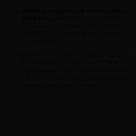
Autóbusz a reptérre? Mi a Flixbus járatait
ajánljuk!
ingyenes Wi-Fi, légkondi, megálló
közvetlenül a repülőtéri terminál mellett.
Budapest – Bécs
útvonalon napi hatszor
közlekednek.
Autóbérlés a Pelikan.hu
oldalon! Válaszd ki
a kívánt úti célt, hasonlítsd össze az árakat,
majd válassz egy kocsit. A megrendelt autót
máris felveheted a reptéren. Bizony, barátok
vagyunk a Rentalcars.com-mal.
Kérjük, értékelje ezt a cikket.