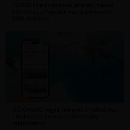
75 000 Ft a problémás járatért. Késési
biztosítás a Koalától már a pelikan.hu
kínálatában is
HÍREK
ÚJDONSÁG: végre létrejött a Pelikán.hu
alkalmazás (+extra kedvezmény
repjegyekre)