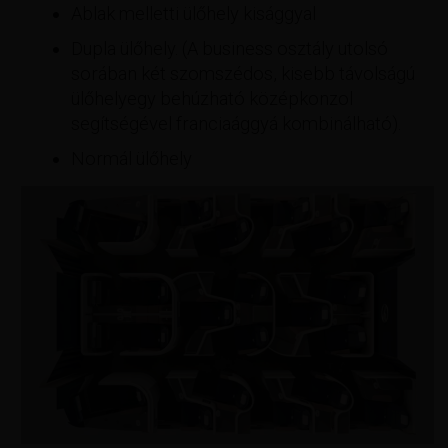
Ablak melletti ülőhely kisággyal
Dupla ülőhely. (A business osztály utolsó
sorában két szomszédos, kisebb távolságú
ülőhelyegy behúzható középkonzol
segítségével franciaággyá kombinálható).
Normál ülőhely