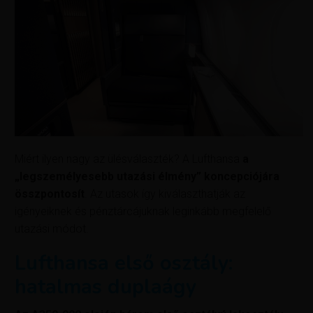
Miért ilyen nagy az ülésválaszték? A Lufthansa
a
„legszemélyesebb utazási élmény” koncepciójára
összpontosít
. Az utasok így kiválaszthatják az
igényeiknek és pénztárcájuknak leginkább megfelelő
utazási módot.
Lufthansa első osztály:
hatalmas duplaágy