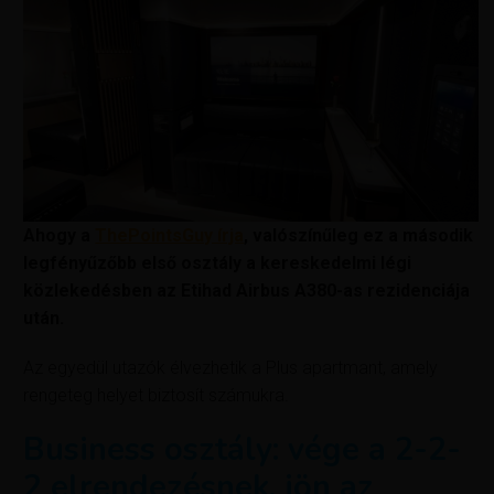
Ahogy a
ThePointsGuy írja
, valószínűleg ez a második
legfényűzőbb első osztály a kereskedelmi légi
közlekedésben az Etihad Airbus A380-as rezidenciája
után.
Az egyedül utazók élvezhetik a Plus apartmant, amely
rengeteg helyet biztosít számukra.
Business osztály: vége a 2-2-
2 elrendezésnek, jön az