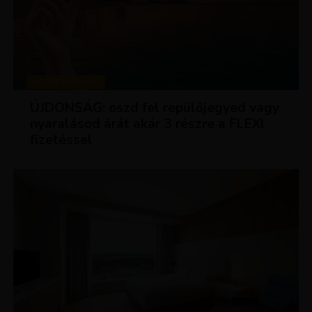
KEDVEZMÉNYEK
ÚJDONSÁG: oszd fel repülőjegyed vagy
nyaralásod árát akár 3 részre a FLEXI
fizetéssel