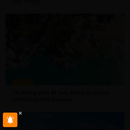
900 Ft-tól
MAGAZIN
10 dolog amit át kell élned és ki kell
próbálnod Koh Samuin