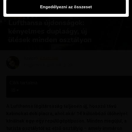
Engedélyezni az összeset
HÍREK
Lufthansa újdonságok:
kényelmes duplaágy, új
ülések minden osztályon
Szerző
Krisztína
Megjelent
március 6, 2023
Cikk tartalma
A Lufthansa légitársaság teljesen új, hosszú távú
kabinokat dob ​​piacra, ahol akár 14 különböző ülőhelyet
kínálnak egy-egy repülőgéptípuson. Minden megújul, a
turista osztálytól az első osztályig – amely immáron