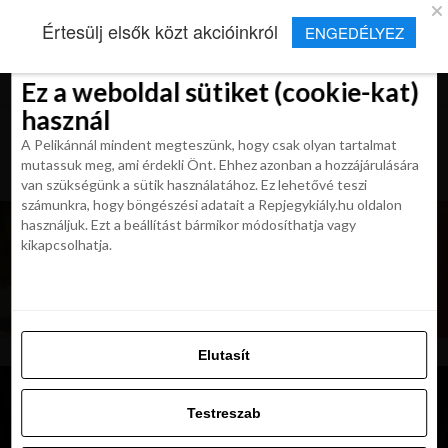
×
Új Repjegykirály alkalmazás
Értesülj elsők közt akcióinkról
ENGEDÉLYEZ
Beleegyezés
Beleegyezés
Részletek
Részletek
Sütikről
Sütikről
Telepítés
Aktuális hírek, cikkek és TOP utazási
ajánlatok egy kattintásnyira.
Ez a weboldal sütiket (cookie-kat)
Ez a weboldal sütiket (cookie-kat)
használ
használ
A Pelikánnál mindent megteszünk, hogy csak olyan tartalmat
A Pelikánnál mindent megteszünk, hogy csak olyan tartalmat
mutassuk meg, ami érdekli Önt. Ehhez azonban a hozzájárulására
mutassuk meg, ami érdekli Önt. Ehhez azonban a hozzájárulására
van szükségünk a sütik használatához. Ez lehetővé teszi
van szükségünk a sütik használatához. Ez lehetővé teszi
számunkra, hogy böngészési adatait a Repjegykiály.hu oldalon
számunkra, hogy böngészési adatait a Repjegykiály.hu oldalon
használjuk. Ezt a beállítást bármikor módosíthatja vagy
használjuk. Ezt a beállítást bármikor módosíthatja vagy
kikapcsolhatja.
kikapcsolhatja.
Elutasít
Elutasít
Testreszab
Testreszab
Engedélyezni az összeset