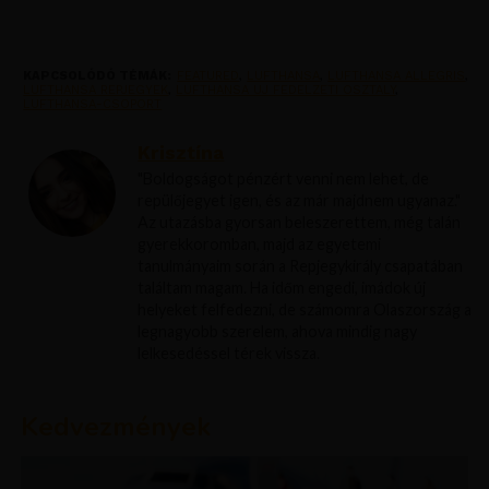
KAPCSOLÓDÓ TÉMÁK:
FEATURED
,
LUFTHANSA
,
LUFTHANSA ALLEGRIS
,
LUFTHANSA REPJEGYEK
,
LUFTHANSA UJ FEDELZETI OSZTALY
,
LUFTHANSA-CSOPORT
Krisztína
"Boldogságot pénzért venni nem lehet, de
repülőjegyet igen, és az már majdnem ugyanaz."
Az utazásba gyorsan beleszerettem, még talán
gyerekkoromban, majd az egyetemi
tanulmányaim során a Repjegykirály csapatában
találtam magam. Ha időm engedi, imádok új
helyeket felfedezni, de számomra Olaszország a
legnagyobb szerelem, ahova mindig nagy
lelkesedéssel térek vissza.
Kedvezmények