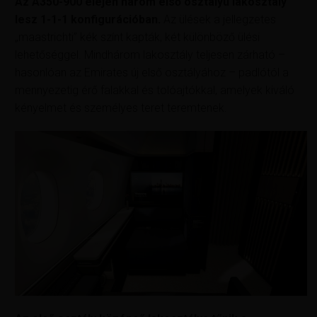
Az A350-900 elején három első osztályú lakosztály
lesz 1-1-1 konfigurációban.
Az ülések a jellegzetes
„maastrichti” kék színt kapták, két különböző ülési
lehetőséggel. Mindhárom lakosztály teljesen zárható –
hasonlóan az Emirates új első osztályához – padlótól a
mennyezetig érő falakkal és tolóajtókkal, amelyek kiváló
kényelmet és személyes teret teremtenek.