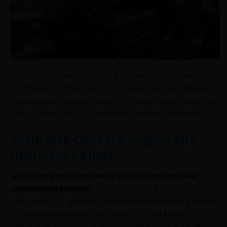
A Pointsguy szerkesztősége lehetőséget kapott arra, hogy
kipróbálja a Lufthansa új Premium turistáját. Így értékelték:
„Bár a lábtartó teljesen megdöntve szűk a vádli résznél, az
ülés jól párnázott, és hátradőlt helyzetben kényelmes.”
A turista osztály négy fajta
ülőhelyet kínál
A turistán utazó utasoknak négy különböző ülési
lehetőséget kínálnak.
A normál ülések a Recaro
szabványos 31 hüvelykes lábtérrel rendelkeznek. A turista
osztályú utastérben az első három sor „Additional
Comfort” felirattal van ellátva, további 3 hüvelyk lábtérrel.