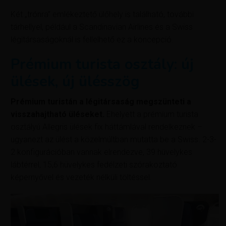
Két „trónra” emlékeztető ülőhely is található, további
tárhellyel, például a Scandinavian Airlines és a Swiss
légitársaságoknál is fellelhető ez a koncepció.
Prémium turista osztály: új
ülések, új ülésszög
Prémium turistán a légitársaság megszünteti a
visszahajtható üléseket.
Ehelyett a prémium turista
osztályú Allegris ülések fix háttámlával rendelkeznek –
ugyanezt az ülést a közelmúltban mutatta be a Swiss. 2-3-
2 konfigurációban vannak elrendezve, 39 hüvelykes
lábtérrel, 15,6 hüvelykes fedélzeti szórakoztató
képernyővel és vezeték nélküli töltéssel.