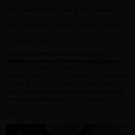
2023 szeptemberétől az új Boeing 787-9 (Dreamliner)
repülőgép 28 ülőhellyel fog rendelkezni business osztályon
(ebből négy business lakosztály), 28 ülőhellyel prémium
turista osztályon és 231 ülőhellyel turista osztályon (ebből
34 ülés extra lábtérrel).
Az új, első osztályú lakosztályok 2024 elején
debütálnak az Airbus A350-900-as repülőgépeken.
Három első osztályú lakosztályuk lesz, 28 ülőhely a
business osztályon, 24 ülőhely a prémium turista osztályon
és 201 ülőhely a turista osztályon (ebből 22 ülőhely extra
lábtérrel).
Ez lesz az első alkalom, hogy első osztály
jelenik meg az A350-en.
Ez a koncepció a közelgő 777X
repülőgépeken is megtalálható lesz, és utólag alakítják át a
Boeing 747-8 emeletes repülőgépeket.