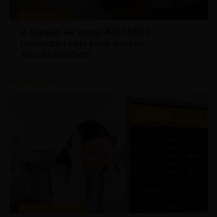
KEDVEZMÉNYEK
A Korean Air ismét INGYENES
luxusszállodát kínál hosszú
átszállásodhoz!
Ajánljuk:
TIPPEK ÉS TRÜKKÖK