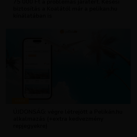
75 000 Ft a problémás járatért. Késési
biztosítás a Koalától már a pelikan.hu
kínálatában is
HÍREK
ÚJDONSÁG: végre létrejött a Pelikán.hu
alkalmazás (+extra kedvezmény
repjegyekre)