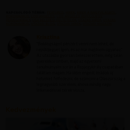
KAPCSOLÓDÓ TÉMÁK:
FEATURED
,
HIREK
,
HIREK A NAGYVILAGBOL
,
KORONAVIRUS
,
LOS ANGELES
,
LOS ANGELES REPULOJEGY
,
REPJEGYKIRALY
,
USA BELEPESI FELTETELEK
,
UTAZAS HIREK
,
UTAZAS
KORONAVIRUS
,
UTAZASI BLOG
,
UTAZASI HIREK
,
UTAZASI MAGAZIN
Krisztína
"Boldogságot pénzért venni nem lehet, de
repülőjegyet igen, és az már majdnem ugyanaz."
Az utazásba gyorsan beleszerettem, még talán
gyerekkoromban, majd az egyetemi
tanulmányaim során a Repjegykirály csapatában
találtam magam. Ha időm engedi, imádok új
helyeket felfedezni, de számomra Olaszország a
legnagyobb szerelem, ahova mindig nagy
lelkesedéssel térek vissza.
Kedvezmények