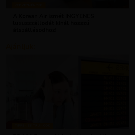
KEDVEZMÉNYEK
A Korean Air ismét INGYENES
luxusszállodát kínál hosszú
átszállásodhoz!
Ajánljuk:
TIPPEK ÉS TRÜKKÖK