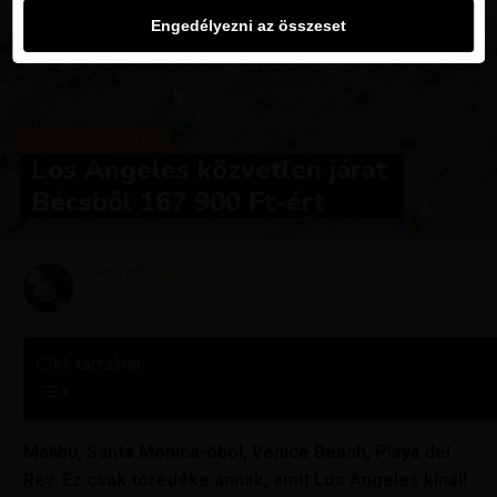
Engedélyezni az összeset
KIRÁLY REPJEGYEK
Los Angeles közvetlen járat
Bécsből 167 900 Ft-ért
Szerző
Krisztína
Megjelent
február 1, 2022
Cikk tartalma
Malibu, Santa Monica-öböl, Venice Beach, Playa del
Rey. Ez csak töredéke annak, amit Los Angeles kínál!