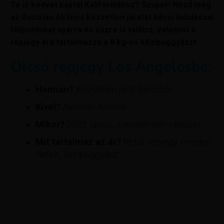
Te is kedvet kaptál Kaliforniához? Szuper! Nézd meg
az Austrian Airlines közvetlen járatát bécsi indulással.
Időpontokat nyárra és őszre is találsz, valamint a
repjegy ára tartalmazza a 8 kg-os kézipoggyászt.
Olcsó repjegy Los Angelesbe:
Honnan?
Közvetlen járat Bécsből
Kivel?
Austrian Airlines
Mikor?
2022. június, szeptember-október
Mit tartalmaz az ár?
Retúr repjegy, minden
illeték, kézipoggyász