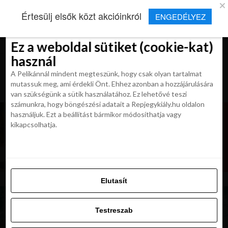
×
Új Repjegykirály alkalmazás
Értesülj elsők közt akcióinkról
ENGEDÉLYEZ
Beleegyezés
Beleegyezés
Részletek
Részletek
Sütikről
Sütikről
Telepítés
Aktuális hírek, cikkek és TOP utazási
ajánlatok egy kattintásnyira.
Ez a weboldal sütiket (cookie-kat)
Ez a weboldal sütiket (cookie-kat)
használ
használ
A Pelikánnál mindent megteszünk, hogy csak olyan tartalmat
A Pelikánnál mindent megteszünk, hogy csak olyan tartalmat
mutassuk meg, ami érdekli Önt. Ehhez azonban a hozzájárulására
mutassuk meg, ami érdekli Önt. Ehhez azonban a hozzájárulására
van szükségünk a sütik használatához. Ez lehetővé teszi
van szükségünk a sütik használatához. Ez lehetővé teszi
számunkra, hogy böngészési adatait a Repjegykiály.hu oldalon
számunkra, hogy böngészési adatait a Repjegykiály.hu oldalon
használjuk. Ezt a beállítást bármikor módosíthatja vagy
használjuk. Ezt a beállítást bármikor módosíthatja vagy
kikapcsolhatja.
kikapcsolhatja.
Elutasít
Elutasít
Testreszab
Testreszab
Engedélyezni az összeset