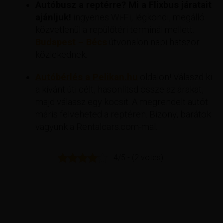
Autóbusz a reptérre? Mi a Flixbus járatait
ajánljuk!
ingyenes Wi-Fi, légkondi, megálló
közvetlenül a repülőtéri terminál mellett.
Budapest – Bécs
útvonalon napi hatszor
közlekednek.
Autóbérlés a Pelikan.hu
oldalon! Válaszd ki
a kívánt úti célt, hasonlítsd össze az árakat,
majd válassz egy kocsit. A megrendelt autót
máris felveheted a reptéren. Bizony, barátok
vagyunk a Rentalcars.com-mal.
4/5 - (2 votes)