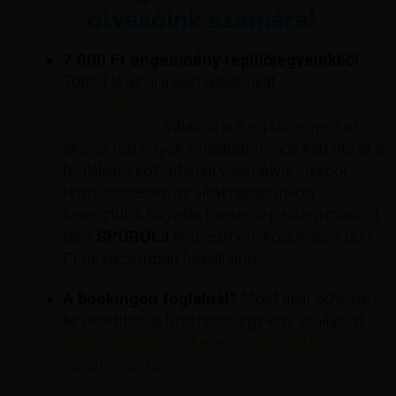
olvasóink számára!
7 000 Ft engedmény repülőjegyeinkből
-
Töltsd le az új alkalmazásunkat
(androidos
okostelefonnal és iPhone-nal egyaránt
kompatibilis).
. Válaszd ki a repülőjegyed az
akciós repjegyek kínálatából vagy kattints át a
foglalásra közvetlenül valamelyik cikkből –
természetesen az alkalmazásunkon
keresztül. A foglalás fizetés lépésben másold
be a
SPOROLJ
kedvezménykódot, és 7 000
Ft-tal olcsóbban foglalhatsz!
A bookingon foglalnál?
Most akár 50%-kal
kevesebbet is fizethetsz egy-egy szállásért
Csak kattints és keress rá az adott
célállomásra.