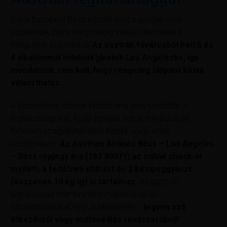
Bár a Budapest Bécs közötti járat egyelőre nem
közlekedik, Bécs még mindig kiváló alternatíva a
magyarok számára is.
Az osztrák fővárosból heti 5 és
4 alkalommal indulnak járatok Los Angelesbe, így
mondanunk sem kell, hogy rengeteg időpont közül
választhatsz.
A koronavírus többek között arra kényszerítette a
légitársaságokat, hogy töröljék a már megszokott
fedélzeti szolgáltatásaikat turista- vagy üzleti
osztályaikon.
Az Austrian Airlines Bécs – Los Angeles
– Bécs repjegy ára (167 900 Ft) az online check-in
mellett, a fedélzeti ellátást és 2 kézipoggyászt
(összesen 10 kg-ig) is tartalmaz.
Az osztrák
légitársaság már turistaosztályon is kiváló
szolgáltatásokat nyújt a fedélzeten –
legyen szó
étkezésről vagy multimédiás rendszerükről
.