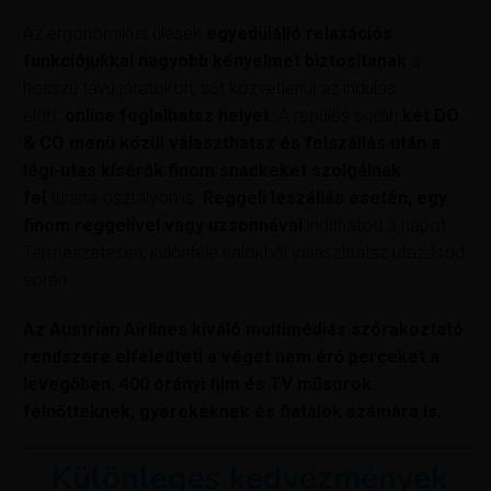
Az ergonomikus ülések
egyedülálló relaxációs
funkciójukkal nagyobb kényelmet biztosítanak
a
hosszú távú járatokon, sőt közvetlenül az indulás
előtt,
online foglalhatsz helyet
. A repülés során
két DO
& CO menü közül választhatsz és felszállás után a
légi-utas kísérők finom snackeket szolgálnak
fel
turista osztályon is.
Reggeli leszállás esetén, egy
finom reggelivel vagy uzsonnával
indíthatod a napot.
Természetesen, külőnféle italokből választhatsz utazásod
során.
Az Austrian Airlines kiváló multimédiás szórakoztató
rendszere elfeledteti a véget nem érő perceket a
levegőben. 400 órányi film és TV műsorok
felnőtteknek, gyerekeknek és fiatalok számára is.
Különleges kedvezmények