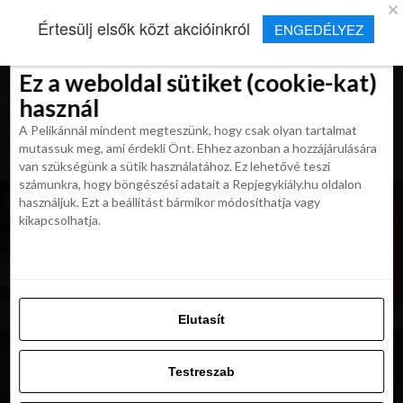
×
Új Repjegykirály alkalmazás
Értesülj elsők közt akcióinkról
ENGEDÉLYEZ
Beleegyezés
Beleegyezés
Részletek
Részletek
Sütikről
Sütikről
Telepítés
Aktuális hírek, cikkek és TOP utazási
ajánlatok egy kattintásnyira.
Ez a weboldal sütiket (cookie-kat)
Ez a weboldal sütiket (cookie-kat)
használ
használ
A Pelikánnál mindent megteszünk, hogy csak olyan tartalmat
A Pelikánnál mindent megteszünk, hogy csak olyan tartalmat
mutassuk meg, ami érdekli Önt. Ehhez azonban a hozzájárulására
mutassuk meg, ami érdekli Önt. Ehhez azonban a hozzájárulására
van szükségünk a sütik használatához. Ez lehetővé teszi
van szükségünk a sütik használatához. Ez lehetővé teszi
számunkra, hogy böngészési adatait a Repjegykiály.hu oldalon
számunkra, hogy böngészési adatait a Repjegykiály.hu oldalon
használjuk. Ezt a beállítást bármikor módosíthatja vagy
használjuk. Ezt a beállítást bármikor módosíthatja vagy
kikapcsolhatja.
kikapcsolhatja.
Elutasít
Elutasít
Testreszab
Testreszab
Engedélyezni az összeset