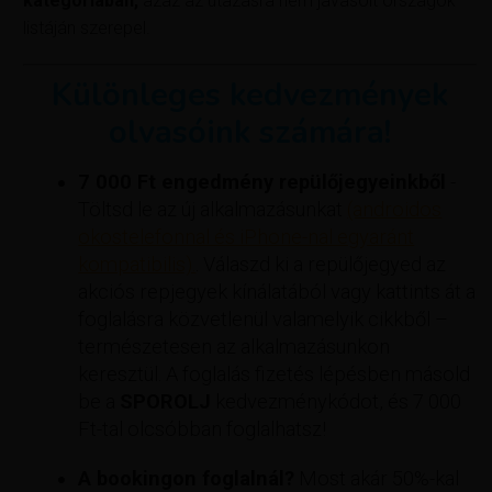
kategóriában,
azaz az utazásra nem javasolt országok
listáján szerepel.
Különleges kedvezmények
olvasóink számára!
7 000 Ft engedmény repülőjegyeinkből
-
Töltsd le az új alkalmazásunkat
(androidos
okostelefonnal és iPhone-nal egyaránt
kompatibilis).
. Válaszd ki a repülőjegyed az
akciós repjegyek kínálatából vagy kattints át a
foglalásra közvetlenül valamelyik cikkből –
természetesen az alkalmazásunkon
keresztül. A foglalás fizetés lépésben másold
be a
SPOROLJ
kedvezménykódot, és 7 000
Ft-tal olcsóbban foglalhatsz!
A bookingon foglalnál?
Most akár 50%-kal