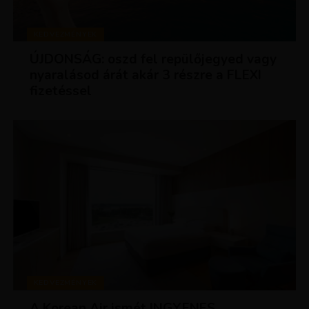
KEDVEZMÉNYEK
ÚJDONSÁG: oszd fel repülőjegyed vagy
nyaralásod árát akár 3 részre a FLEXI
fizetéssel
KEDVEZMÉNYEK
A Korean Air ismét INGYENES