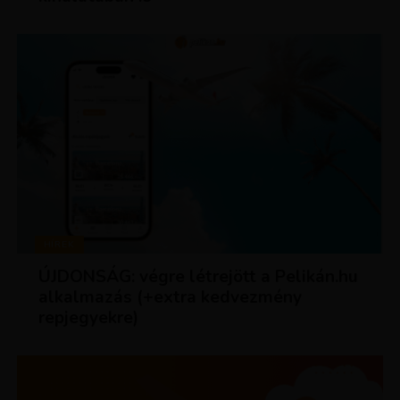
HÍREK
ÚJDONSÁG: végre létrejött a Pelikán.hu
alkalmazás (+extra kedvezmény
repjegyekre)