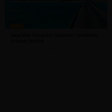
HÍREK
Segítünk hazajutni Ázsiából: rendkívüli
charter járatok
ADVERTISEMENT