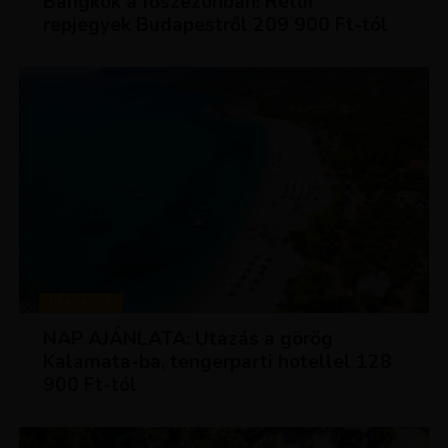
Bangkok a főszezonban! Retúr
repjegyek Budapestről 209 900 Ft-tól
UTAZÁSOK
NAP AJÁNLATA: Utazás a görög
Kalamata-ba, tengerparti hotellel 128
900 Ft-tól