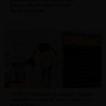
luxusszállodát kínál hosszú
átszállásodhoz!
Ajánljuk:
TIPPEK ÉS TRÜKKÖK
75 000 Ft a problémás járatért. Késési
biztosítás a Koalától már a pelikan.hu
kínálatában is