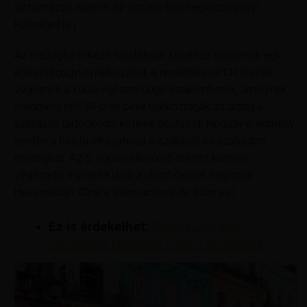
tartalmazza, hanem az összes többi egészségügyi
költséget is.)
Az országba érkező turistáknak kötelező kitölteniük egy
egészségügyi nyilatkozatot, a repülőtéren PCR tesztet
végeznek a kubai egészségügyi szakemberek, amelynek
eredményéről 24 órán belül tájékoztatják az addig a
szállásán tartózkodni köteles beutazót. Negatív eredmény
esetén a turista elhagyhatja a szállását és szabadon
mozoghat. Az 5. napon ellenőrző tesztet köteles
végeztetni minden Kubába utazó (ennek helyszíne
Havannában: Clinica Internacional de Siboney).
Ez is érdekelhet:
Retró Kuba, egy
hangulatos időutazás Castro országába!