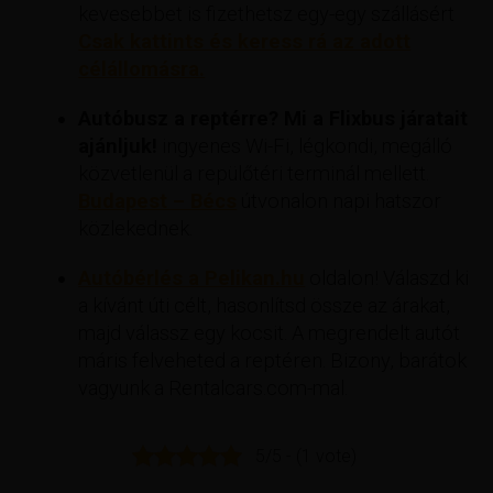
kevesebbet is fizethetsz egy-egy szállásért
Csak kattints és keress rá az adott
célállomásra.
Autóbusz a reptérre? Mi a Flixbus járatait
ajánljuk!
ingyenes Wi-Fi, légkondi, megálló
közvetlenül a repülőtéri terminál mellett.
Budapest – Bécs
útvonalon napi hatszor
közlekednek.
Autóbérlés a Pelikan.hu
oldalon! Válaszd ki
a kívánt úti célt, hasonlítsd össze az árakat,
majd válassz egy kocsit. A megrendelt autót
máris felveheted a reptéren. Bizony, barátok
vagyunk a Rentalcars.com-mal.
5/5 - (1 vote)