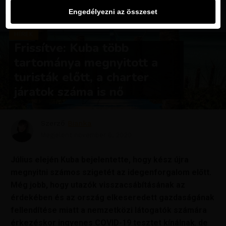
Engedélyezni az összeset
HÍREK
Frissítve: Kuba több
tartománya megnyitott a
turisták előtt, a charter
járatok száma is nő
Szerző
Bianka
Megjelent
november 6, 2020
Július elején Kuba bejelentette, hogy kész újra
megnyitni számos szigetét az idegenforgalom előtt.
Még jobb, hogy utazók visszacsábításának az
érdekében és az ország elkeseredett gazdaságának
fellendítése miatt a nemzetközi látogatók számára
érkezéskor ingyenes COVID-19 tesztet kínálnak
,
de