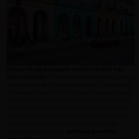
A Karibi térség legnagyobb szigete merőben más,
mint szomszédai.
Történelme élő legendává tette, a retro
hangulat keveredik itt a déli szenvedéllyel, a letűnt koloniál
idők rusztikus bájával és az ősi gyökerek hagyományaival.
A turistákat a történelmi látnivalók mellett, gyönyörű fehér
homokos tengerpartok és a világ legjobb szivarjai várják.
Jelenleg összhangban a járványügyi készültségi időszak
utazási korlátozásairól szóló rendelettel, az ország
biztonsági besorolása az
I. biztonsági besorolási