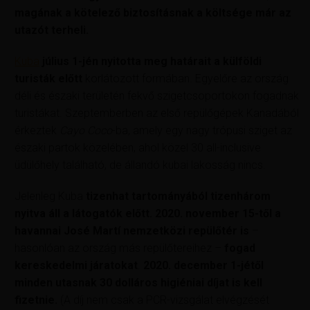
magának a kötelező biztosításnak
a költsége már az
utazót terheli.
Kuba
július 1-jén nyitotta meg határait a külföldi
turisták előtt
korlátozott formában. Egyelőre az ország
déli és északi területén fekvő szigetcsoportokon fogadnak
turistákat. Szeptemberben az első repülőgépek Kanadából
érkeztek
Cayo Coco
-ba, amely egy nagy trópusi sziget az
északi partok közelében, ahol közel 30 all-inclusive
üdülőhely található, de állandó kubai lakosság nincs.
Jelenleg Kuba
tizenhat tartományából tizenhárom
nyitva áll a látogatók előtt. 2020. november 15-től a
havannai José Martí nemzetközi repülőtér is
–
hasonlóan az ország más repülőtereihez –
fogad
kereskedelmi járatokat
.
2020. december 1-jétől
minden utasnak 30 dolláros higiéniai díjat is kell
fizetnie.
(A díj nem csak a PCR-vizsgálat elvégzését