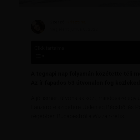
Szerző
Krisztína
Megjelent
június 8, 2022
Cikk tartalma
A tegnapi nap folyamán közétette téli m
Az ír fapados 53 útvonalon fog közleked
A jól ismert útvonalak közt, mindössze egy ú
Lanzarote szigetére. Jelenleg Bécsből és P
régebben Budapestről a Wizzair-rel is.