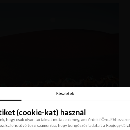
Részletek
Részletek
tiket (cookie-kat) használ
tiket (cookie-kat) használ
k, hogy csak olyan tartalmat mutassuk meg, ami érdekli Önt. Ehhez azon
z. Ez lehetővé teszi számunkra, hogy böngészési adatait a Repjegykiály.h
k, hogy csak olyan tartalmat mutassuk meg, ami érdekli Önt. Ehhez azon