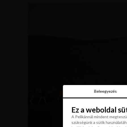
Beleegyezés
Beleegyezés
Ez a weboldal sü
Ez a weboldal sü
A Pelikánnál mindent megteszün
szükségünk a sütik használatáho
A Pelikánnál mindent megteszün