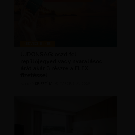
KEDVEZMÉNYEK
ÚJDONSÁG: oszd fel
repülőjegyed vagy nyaralásod
árát akár 3 részre a FLEXI
fizetéssel
KRISZTÍNA
MÁRCIUS 31, 2025
SZERZŐ