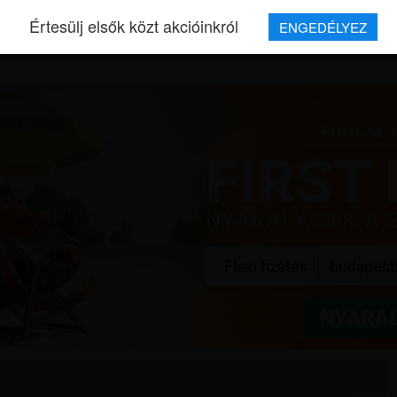
Értesülj elsők közt akcióinkról
ENGEDÉLYEZ
REPJEGYEK
MAGAZIN
UTAZÁSOK
HÍREK
RÓLUNK