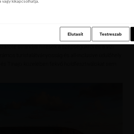
a vagy kikapcsolhatja.
z. Ez lehetővé teszi számunkra, hogy böngészési adatait a Repjegykiály.h
a vagy kikapcsolhatja.
Elutasít
Testreszab
Elutasít
Testreszab
rote strandjai híresek a szépségükről és a vízi
ámos turistalátványosság és all-inclusive üdülőhely
t és Tinajo közelében fekvő holdfesztiválokat sem