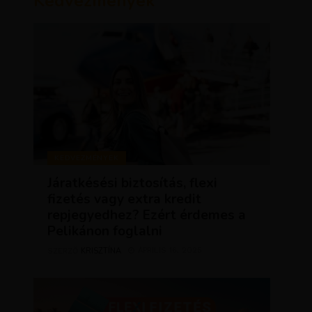
Kedvezmények
KEDVEZMÉNYEK
Járatkésési biztosítás, flexi
fizetés vagy extra kredit
repjegyedhez? Ezért érdemes a
Pelikánon foglalni
KRISZTÍNA
ÁPRILIS 16, 2025
SZERZŐ