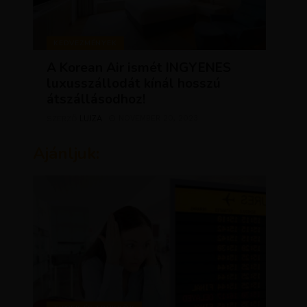
KEDVEZMÉNYEK
A Korean Air ismét INGYENES
luxusszállodát kínál hosszú
átszállásodhoz!
LUJZA
NOVEMBER 20, 2023
SZERZŐ
Ajánljuk: