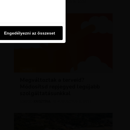
KRISZTÍNA
MÁRCIUS 11, 2024
SZERZŐ
u oldalon használjuk. Ezt a
Engedélyezni az összeset
Engedélyezni az összeset
HÍREK
Megváltoztak a terveid?
Módosítsd repjegyed legújabb
szolgáltatásunkkal
KRISZTÍNA
AUGUSZTUS 2, 2023
SZERZŐ