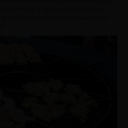
terepnek köszönhetően ez a legfontosabb iparág.
örben termesztik, a leggyakoribb húsételek közé
 ne hagyd ki a gofio-t, valamint a helyi sajtokat is
ek.