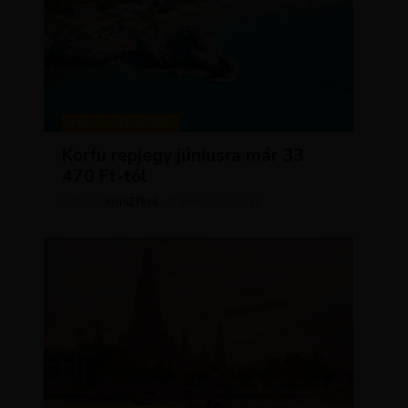
KIRÁLY REPJEGYEK
Korfu repjegy júniusra már 33
470 Ft-tól
KRISZTÍNA
MÁJUS 13, 2026
SZERZŐ