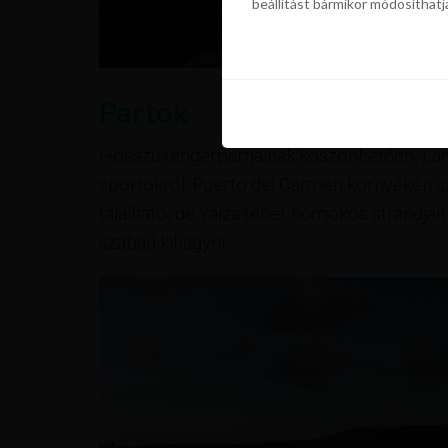
beállítást bármikor módosíthatj
szükségünk a sütik használatáho
beállítást bármikor módosíthatj
Partok
Hosszú tengerpartjainak köszönhetően, Lanza
sportokról. Puerto del Carmen környékén sz
található, de Yaiza fehér homokos strandjai
szabad kihagyni.