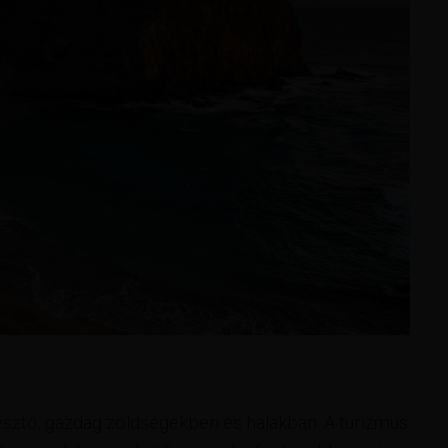
sztő, gazdag zöldségekben és halakban. A turizmus