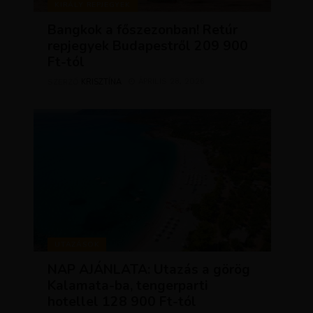
KIRÁLY REPJEGYEK
Bangkok a főszezonban! Retúr
repjegyek Budapestről 209 900
Ft-tól
KRISZTÍNA
ÁPRILIS 28, 2026
SZERZŐ
UTAZÁSOK
NAP AJÁNLATA: Utazás a görög
Kalamata-ba, tengerparti
hotellel 128 900 Ft-tól