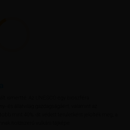
a
 vált ismertté. Az UNESCO egy bioszféra
- és állatvilág gazdagságáért, valamint az
 több mint 40% -át védett területként jelölték meg, a
nak holdszerű vulkáni tájképe.