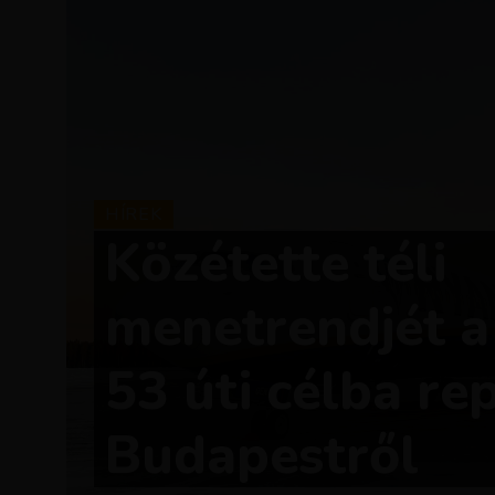
HÍREK
Közétette téli
menetrendjét a
53 úti célba re
Budapestről