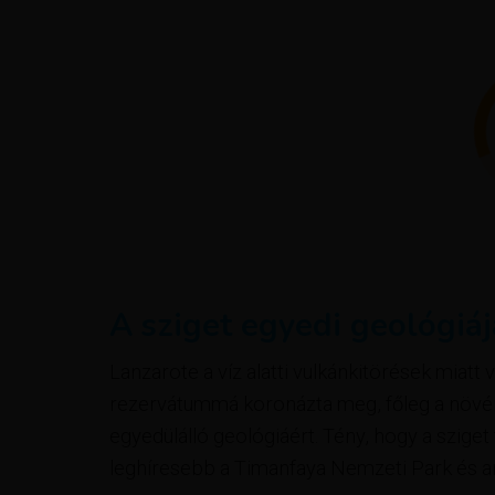
A sziget egyedi geológiáj
Lanzarote a víz alatti vulkánkitörések miatt
rezervátummá koronázta meg, főleg a növény
egyedülálló geológiáért. Tény, hogy a sziget
leghíresebb a Timanfaya Nemzeti Park és an