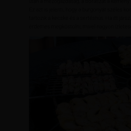
után a mezőgazdaság, a borászat a kemény 
Ez azt is jelenti, hogy a burgonyát széles k
tartozik a kecske és a sertéshús. Ha itt jársz,
érdemes megkóstolni, mivel nagyon ízletes