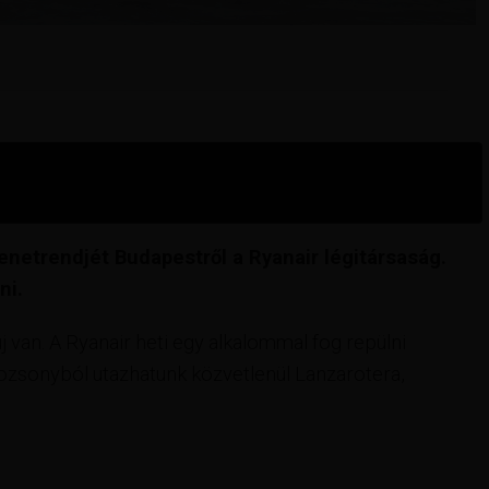
enetrendjét Budapestről a Ryanair légitársaság.
ni.
j van. A Ryanair heti egy alkalommal fog repülni
ozsonyból utazhatunk közvetlenül Lanzarotera,