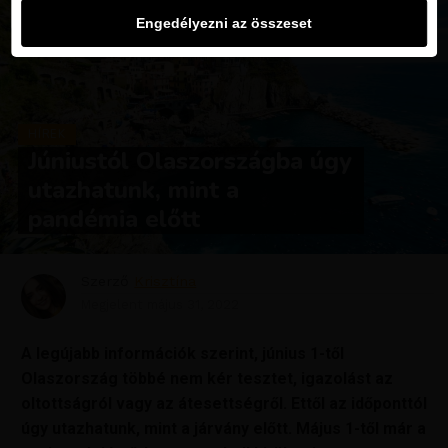
Engedélyezni az összeset
HÍREK
Júniustól Olaszországba úgy
utazhatunk, mint a
pandémia előtt
Szerző
Krisztína
Megjelent
május 31, 2022
A legújabb információk szerint, június 1-től
Olaszország többé nem kér tesztet, igazolást az
oltottságról vagy az átesettségről. Ettől az időponttól
úgy utazhatunk, mint a járvány előtt. Május 1-től már a