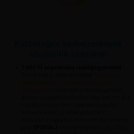
Különleges kedvezmények
olvasóink számára!
7 000 Ft engedmény repülőjegyeinkből
-
Töltsd le az új alkalmazásunkat
(androidos
okostelefonnal és iPhone-nal egyaránt
kompatibilis).
. Válaszd ki a repülőjegyed az
akciós repjegyek kínálatából vagy kattints át a
foglalásra közvetlenül valamelyik cikkből –
természetesen az alkalmazásunkon
keresztül. A foglalás fizetés lépésben másold
be a
SPOROLJ
kedvezménykódot, és 7 000