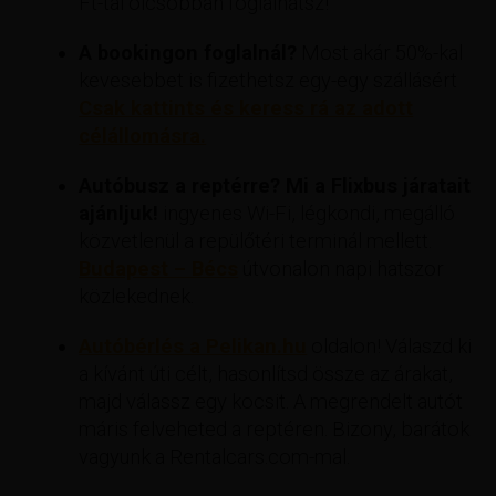
Ft-tal olcsóbban foglalhatsz!
A bookingon foglalnál?
Most akár 50%-kal
kevesebbet is fizethetsz egy-egy szállásért
Csak kattints és keress rá az adott
célállomásra.
Autóbusz a reptérre? Mi a Flixbus járatait
ajánljuk!
ingyenes Wi-Fi, légkondi, megálló
közvetlenül a repülőtéri terminál mellett.
Budapest – Bécs
útvonalon napi hatszor
közlekednek.
Autóbérlés a Pelikan.hu
oldalon! Válaszd ki
a kívánt úti célt, hasonlítsd össze az árakat,
majd válassz egy kocsit. A megrendelt autót
máris felveheted a reptéren. Bizony, barátok
vagyunk a Rentalcars.com-mal.