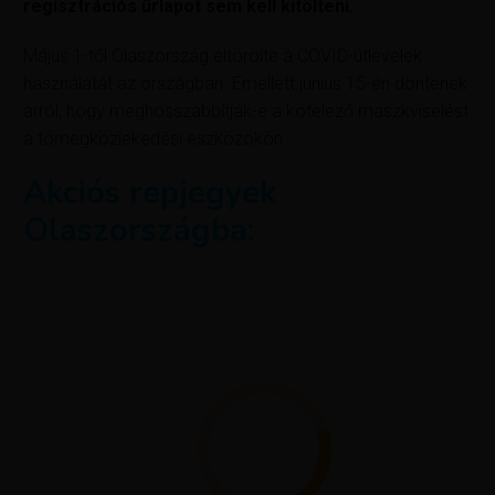
regisztrációs űrlapot sem kell kitölteni.
Május 1-től Olaszország eltörölte a COVID-útlevelek
használatát az országban. Emellett június 15-én döntenek
arról, hogy meghosszabbítják-e a kötelező maszkviselést
a tömegközlekedési eszközökön.
Akciós repjegyek
Olaszországba: