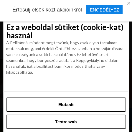
×
Új Repjegykirály alkalmazás
Értesülj elsők közt akcióinkról
ENGEDÉLYEZ
Beleegyezés
Beleegyezés
Részletek
Részletek
Sütikről
Sütikről
Telepítés
Aktuális hírek, cikkek és TOP utazási
ajánlatok egy kattintásnyira.
Ez a weboldal sütiket (cookie-kat)
Ez a weboldal sütiket (cookie-kat)
használ
használ
A Pelikánnál mindent megteszünk, hogy csak olyan tartalmat
A Pelikánnál mindent megteszünk, hogy csak olyan tartalmat
mutassuk meg, ami érdekli Önt. Ehhez azonban a hozzájárulására
mutassuk meg, ami érdekli Önt. Ehhez azonban a hozzájárulására
van szükségünk a sütik használatához. Ez lehetővé teszi
van szükségünk a sütik használatához. Ez lehetővé teszi
számunkra, hogy böngészési adatait a Repjegykiály.hu oldalon
számunkra, hogy böngészési adatait a Repjegykiály.hu oldalon
használjuk. Ezt a beállítást bármikor módosíthatja vagy
használjuk. Ezt a beállítást bármikor módosíthatja vagy
kikapcsolhatja.
kikapcsolhatja.
Elutasít
Elutasít
Testreszab
Testreszab
Engedélyezni az összeset