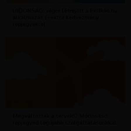
HÍREK
ÚJDONSÁG: végre létrejött a Pelikán.hu
alkalmazás (+extra kedvezmény
repjegyekre)
HÍREK
Megváltoztak a terveid? Módosítsd
repjegyed legújabb szolgáltatásunkkal