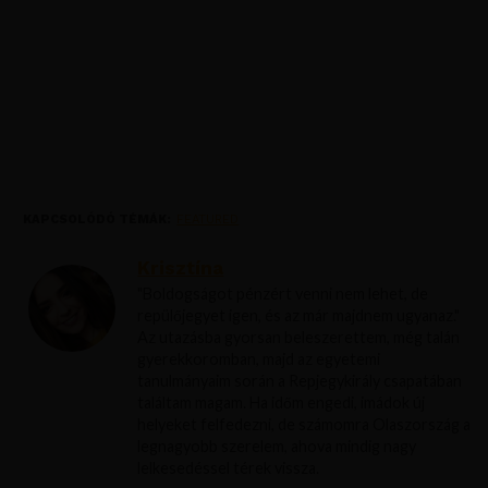
KAPCSOLÓDÓ TÉMÁK:
FEATURED
Krisztína
"Boldogságot pénzért venni nem lehet, de
repülőjegyet igen, és az már majdnem ugyanaz."
Az utazásba gyorsan beleszerettem, még talán
gyerekkoromban, majd az egyetemi
tanulmányaim során a Repjegykirály csapatában
találtam magam. Ha időm engedi, imádok új
helyeket felfedezni, de számomra Olaszország a
legnagyobb szerelem, ahova mindig nagy
lelkesedéssel térek vissza.