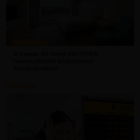
KEDVEZMÉNYEK
A Korean Air ismét INGYENES
luxusszállodát kínál hosszú
átszállásodhoz!
Ajánljuk: