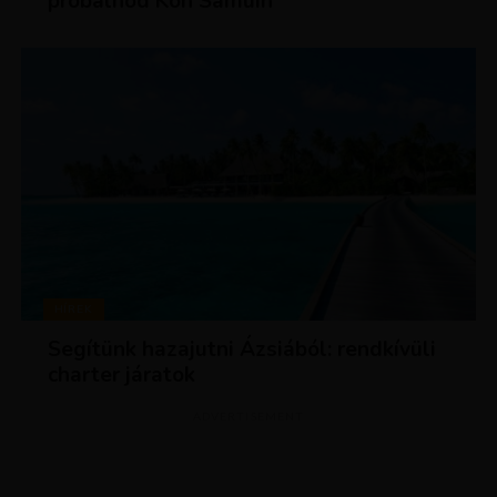
próbálnod Koh Samuin
HÍREK
Segítünk hazajutni Ázsiából: rendkívüli
charter járatok
ADVERTISEMENT