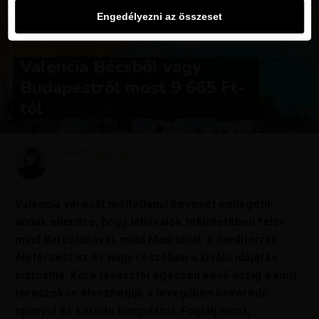
Engedélyezni az összeset
KIRÁLY REPJEGYEK
Valencia Bécsből vagy
Budapestről most 9 665 Ft-
tól
Szerző
Bianka
Megjelent
december 9, 2021
Valencia városát méltatlanul keveset emlegetik,
annak ellenére, hogy látnivalók tekintetében felér
mind Barcelonával, mind Madriddal. A mediterrán
életérzést az év nagy részében a kiváló időjárás
biztosítja. Kora tavasztól egészen késő őszig a kinti
teraszokon élvezhetjük a levegőben keveredő
spanyol és katalán hangulatot. Foglalj most,