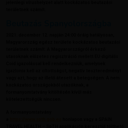
jelenlegi vírushelyzet alatt kockázatos beutazási
területnek számít.
Beutazás Spanyolországba
2021. december 12. napján 24:00 óráig hatályosan,
Magyarország egész területe kockázatos beutazási
területnek számít.
A Magyarországról érkező
utasoknak előzetes regisztráció mellett EU digitális
Coid igazolással kell rendelkezniük, amelynek
igazlonia kell az oltottságot, negatív teszteredményt
vagy azt, hogy az illető átesett a betegségen.
A nem
kockázatos országokból utazóknak, a
formanyomtatvány kitöltésén kívül más
kötelezettségük nincsen.
A formanyomtatvány
a
https://www.spth.gob.es
honlapon vagy a SPAIN
TRAVEL HEALTH – SpTH applikáción keresztül tölthető