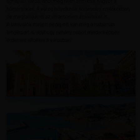
éghajlatú város, ahol még télen sem esik nagyot a
hőmérséklet. A város bővelkedik történelmi emlékekben,
de megtaláljuk itt az ultramodern épületeket is.
A látnivalók mellett pedig ott van még a hatalmas
tengerpart is, úgyhogy néhány napot mindenképpen
érdemes eltölteni a városban.