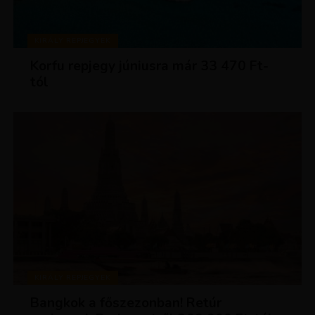
KIRÁLY REPJEGYEK
Korfu repjegy júniusra már 33 470 Ft-
tól
KIRÁLY REPJEGYEK
Bangkok a főszezonban! Retúr