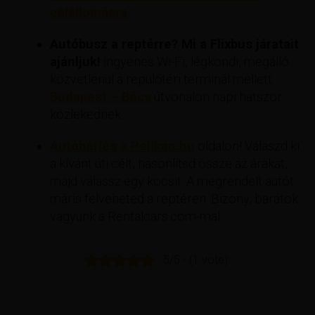
célállomásra.
Autóbusz a reptérre? Mi a Flixbus járatait
ajánljuk!
ingyenes Wi-Fi, légkondi, megálló
közvetlenül a repülőtéri terminál mellett.
Budapest – Bécs
útvonalon napi hatszor
közlekednek.
Autóbérlés a Pelikan.hu
oldalon! Válaszd ki
a kívánt úti célt, hasonlítsd össze az árakat,
majd válassz egy kocsit. A megrendelt autót
máris felveheted a reptéren. Bizony, barátok
vagyunk a Rentalcars.com-mal.
5/5 - (1 vote)