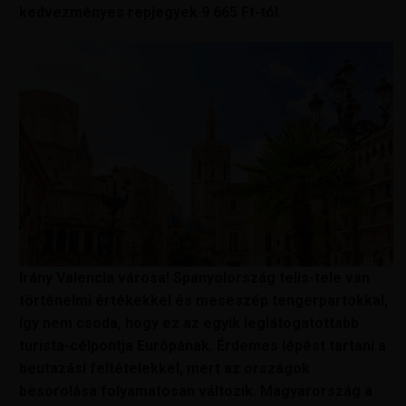
kedvezményes repjegyek 9 665 Ft-tól.
Irány Valencia városa!
Spanyolország telis-tele van
történelmi értékekkel és meseszép tengerpartokkal,
így nem csoda, hogy ez az egyik leglátogatottabb
turista-célpontja Európának.
Érdemes lépést tartani a
beutazási feltételekkel, mert az országok
besorolása folyamatosan változik. Magyarország a