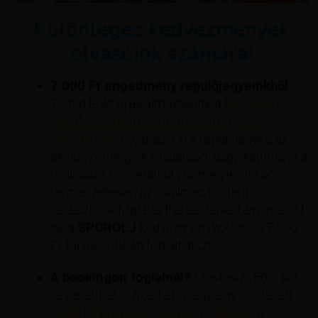
Különleges kedvezmények
olvasóink számára!
7 000 Ft engedmény repülőjegyeinkből
-
Töltsd le az új alkalmazásunkat
(androidos
okostelefonnal és iPhone-nal egyaránt
kompatibilis).
. Válaszd ki a repülőjegyed az
akciós repjegyek kínálatából vagy kattints át a
foglalásra közvetlenül valamelyik cikkből –
természetesen az alkalmazásunkon
keresztül. A foglalás fizetés lépésben másold
be a
SPOROLJ
kedvezménykódot, és 7 000
Ft-tal olcsóbban foglalhatsz!
A bookingon foglalnál?
Most akár 50%-kal
kevesebbet is fizethetsz egy-egy szállásért
Csak kattints és keress rá az adott