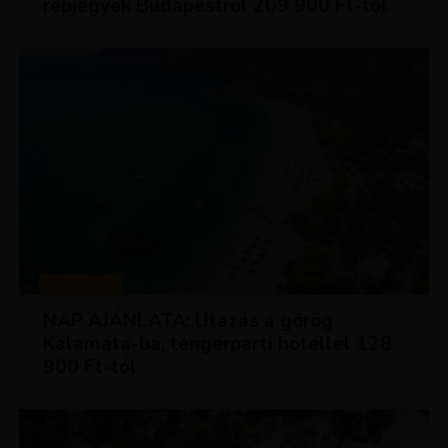
repjegyek Budapestről 209 900 Ft-tól
UTAZÁSOK
NAP AJÁNLATA: Utazás a görög
Kalamata-ba, tengerparti hotellel 128
900 Ft-tól