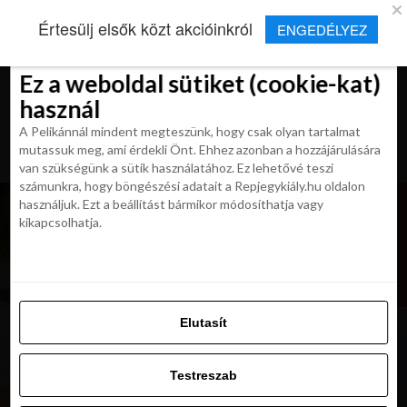
×
Új Repjegykirály alkalmazás
Értesülj elsők közt akcióinkról
ENGEDÉLYEZ
Beleegyezés
Beleegyezés
Részletek
Részletek
Sütikről
Sütikről
Telepítés
Aktuális hírek, cikkek és TOP utazási
ajánlatok egy kattintásnyira.
Ez a weboldal sütiket (cookie-kat)
Ez a weboldal sütiket (cookie-kat)
használ
használ
A Pelikánnál mindent megteszünk, hogy csak olyan tartalmat
A Pelikánnál mindent megteszünk, hogy csak olyan tartalmat
mutassuk meg, ami érdekli Önt. Ehhez azonban a hozzájárulására
mutassuk meg, ami érdekli Önt. Ehhez azonban a hozzájárulására
van szükségünk a sütik használatához. Ez lehetővé teszi
van szükségünk a sütik használatához. Ez lehetővé teszi
számunkra, hogy böngészési adatait a Repjegykiály.hu oldalon
számunkra, hogy böngészési adatait a Repjegykiály.hu oldalon
használjuk. Ezt a beállítást bármikor módosíthatja vagy
használjuk. Ezt a beállítást bármikor módosíthatja vagy
kikapcsolhatja.
kikapcsolhatja.
Elutasít
Elutasít
Testreszab
Testreszab
Engedélyezni az összeset