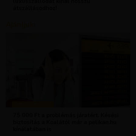
luxusszállodát kínál hosszú
átszállásodhoz!
Ajánljuk:
TIPPEK ÉS TRÜKKÖK
75 000 Ft a problémás járatért. Késési
biztosítás a Koalától már a pelikan.hu
kínálatában is