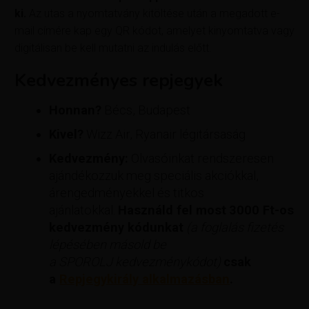
ki.
Az utas a nyomtatvány kitöltése után a megadott e-
mail címére kap egy QR kódot, amelyet kinyomtatva vagy
digitálisan be kell mutatni az indulás előtt.
Kedvezményes repjegyek
Honnan?
Bécs, Budapest
Kivel?
Wizz Air, Ryanair légitársaság
Kedvezmény:
Olvasóinkat rendszeresen
ajándékozzuk meg speciális akciókkal,
árengedményekkel és titkos
ajánlatokkal.
Használd fel most
3000 Ft-os
kedvezmény kódunkat
(a foglalás fizetés
lépésében másold be
a SPOROLJ kedvezménykódot)
csak
a
Repjegykirály alkalmazásban
.