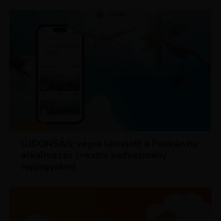
HÍREK
ÚJDONSÁG: végre létrejött a Pelikán.hu
alkalmazás (+extra kedvezmény
repjegyekre)