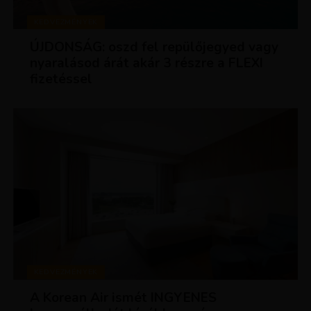
KEDVEZMÉNYEK
ÚJDONSÁG: oszd fel repülőjegyed vagy
nyaralásod árát akár 3 részre a FLEXI
fizetéssel
KEDVEZMÉNYEK
A Korean Air ismét INGYENES