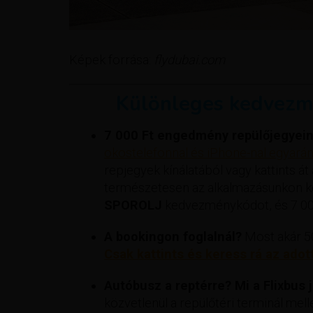
Képek forrása:
flydubai.com
Különleges kedvezm
7 000 Ft engedmény repülőjegyein
okostelefonnal és iPhone-nal egyaránt
repjegyek kínálatából vagy kattints át
természetesen az alkalmazásunkon ker
SPOROLJ
kedvezménykódot, és 7 000
A bookingon foglalnál?
Most akár 50
Csak kattints és keress rá az adot
Autóbusz a reptérre? Mi a Flixbus já
közvetlenül a repülőtéri terminál mell