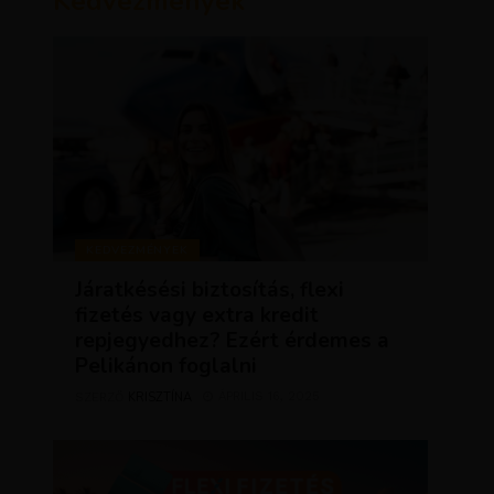
Kedvezmények
KEDVEZMÉNYEK
Járatkésési biztosítás, flexi
fizetés vagy extra kredit
repjegyedhez? Ezért érdemes a
Pelikánon foglalni
KRISZTÍNA
ÁPRILIS 16, 2025
SZERZŐ