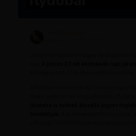
flydubai
Szerző
Krisztína
Megjelent
december 19, 2018
Jövő év júniusától a magyar fővárosba is re
asai.
A június 27-től közlekedő napi járat
két cég között code-share partneri viszony jö
A flydubai menetrende az Emirates naponta k
share rendszernek köszönhetően a flydubai
járataira is tudnak átszálló jegyet fogla
továbbítják.
A jó hírnek koránt sincs vége,
a Boeing 737-8MAX típusokkal közlekedik m