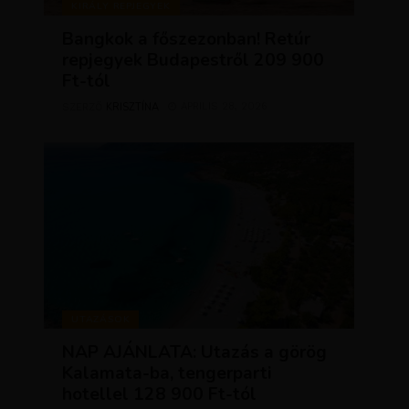
KIRÁLY REPJEGYEK
Bangkok a főszezonban! Retúr
repjegyek Budapestről 209 900
Ft-tól
KRISZTÍNA
ÁPRILIS 28, 2026
SZERZŐ
UTAZÁSOK
NAP AJÁNLATA: Utazás a görög
Kalamata-ba, tengerparti
hotellel 128 900 Ft-tól