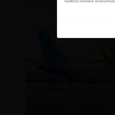
beállítást bármikor módosíthatj
szükségünk a sütik használatáho
beállítást bármikor módosíthatj