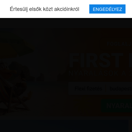
Értesülj elsők közt akcióinkról
ENGEDÉLYEZ
REPJEGYEK
MAGAZIN
UTAZÁSOK
HÍREK
RÓLUNK