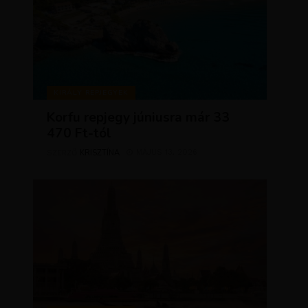
KIRÁLY REPJEGYEK
Korfu repjegy júniusra már 33
470 Ft-tól
KRISZTÍNA
MÁJUS 13, 2026
SZERZŐ