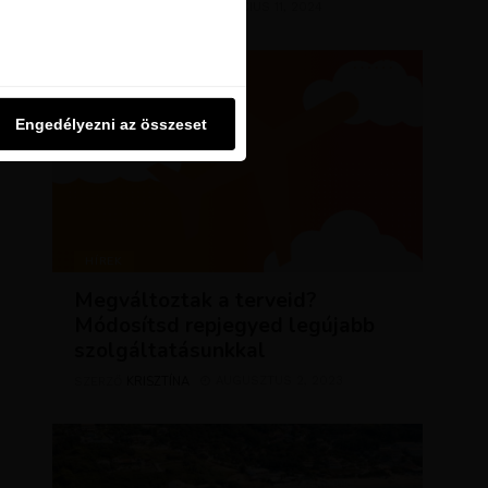
KRISZTÍNA
MÁRCIUS 11, 2024
SZERZŐ
u oldalon használjuk. Ezt a
Engedélyezni az összeset
Engedélyezni az összeset
HÍREK
Megváltoztak a terveid?
Módosítsd repjegyed legújabb
szolgáltatásunkkal
KRISZTÍNA
AUGUSZTUS 2, 2023
SZERZŐ