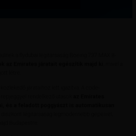
pülnek a flydubai légitársaság Boeing 737 MAX 8-
ok az Emirates járatait egészítik majd ki
, mivel a
tt létre.
özlekedő járataihoz lett igazítva. A code-
 repjeggyel rendelkező utasok
az Emirates
lni, és a feladott poggyászt is automatikusan
 a diszkont légitársaság legmodernebb gépeivel,
ajd Budapestre.