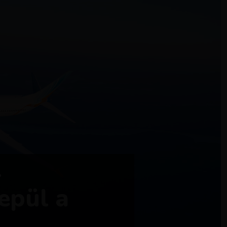
l
epül a