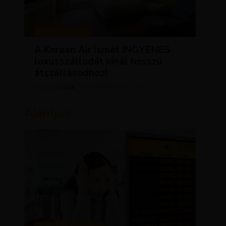
KEDVEZMÉNYEK
A Korean Air ismét INGYENES
luxusszállodát kínál hosszú
átszállásodhoz!
LUJZA
NOVEMBER 20, 2023
SZERZŐ
Ajánljuk: