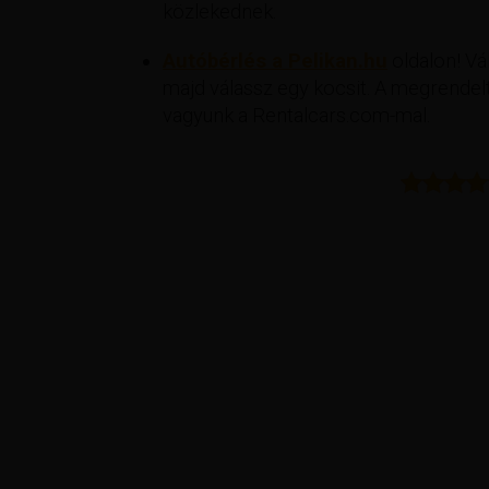
közlekednek.
Autóbérlés a Pelikan.hu
oldalon! Vál
majd válassz egy kocsit. A megrendelt
vagyunk a Rentalcars.com-mal.