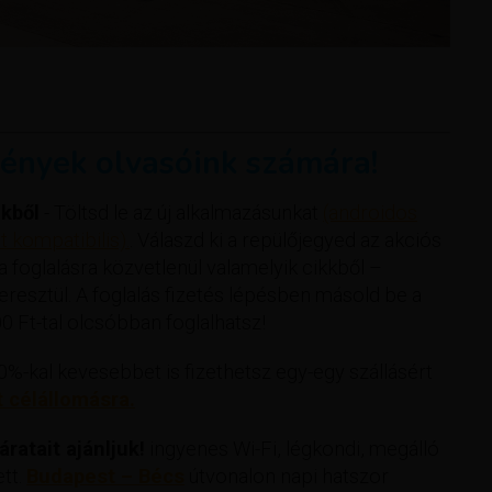
ények olvasóink számára!
kből
- Töltsd le az új alkalmazásunkat
(androidos
 kompatibilis).
. Válaszd ki a repülőjegyed az akciós
 a foglalásra közvetlenül valamelyik cikkből –
esztül. A foglalás fizetés lépésben másold be a
 Ft-tal olcsóbban foglalhatsz!
%-kal kevesebbet is fizethetsz egy-egy szállásért
t célállomásra.
ratait ajánljuk!
ingyenes Wi-Fi, légkondi, megálló
ett.
Budapest – Bécs
útvonalon napi hatszor