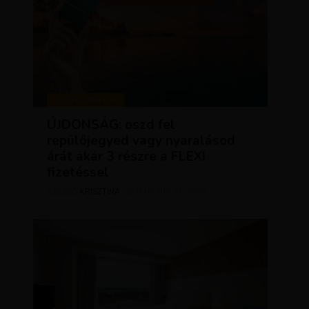
KEDVEZMÉNYEK
ÚJDONSÁG: oszd fel
repülőjegyed vagy nyaralásod
árát akár 3 részre a FLEXI
fizetéssel
KRISZTÍNA
MÁRCIUS 31, 2025
SZERZŐ