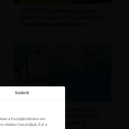
TIPPEK ÉS TRÜKKÖK
75 000 Ft a problémás járatért.
Késési biztosítás a Koalától már
a pelikan.hu kínálatában is
LUJZA
ÁPRILIS 23, 2024
SZERZŐ
Sütikről
Sütikről
HÍREK
ÚJDONSÁG: végre létrejött a
Pelikán.hu alkalmazás (+extra
ban a hozzájárulására van
kedvezmény repjegyekre)
u oldalon használjuk. Ezt a
ban a hozzájárulására van