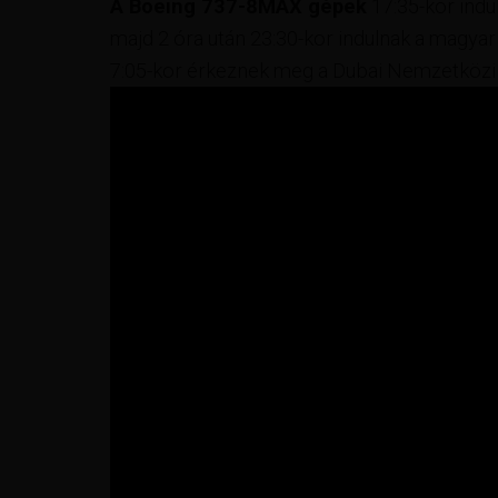
A Boeing 737-8MAX gépek
17:35-kor indu
majd 2 óra után 23:30-kor indulnak a magyar
7:05-kor érkeznek meg a Dubai Nemzetközi 