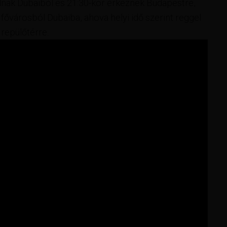
lnak Dubaiból és 21:30-kor érkeznek Budapestre,
 fővárosból Dubaiba, ahova helyi idő szerint reggel
repülőtérre.