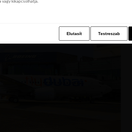
a vagy kikapcsolhatja.
z. Ez lehetővé teszi számunkra, hogy böngészési adatait a Repjegykiály.h
a vagy kikapcsolhatja.
Elutasít
Testreszab
Elutasít
Testreszab