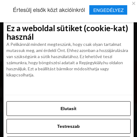
×
Új Repjegykirály alkalmazás
Értesülj elsők közt akcióinkról
ENGEDÉLYEZ
Beleegyezés
Beleegyezés
Részletek
Részletek
Sütikről
Sütikről
Telepítés
Aktuális hírek, cikkek és TOP utazási
ajánlatok egy kattintásnyira.
Ez a weboldal sütiket (cookie-kat)
Ez a weboldal sütiket (cookie-kat)
használ
használ
A Pelikánnál mindent megteszünk, hogy csak olyan tartalmat
A Pelikánnál mindent megteszünk, hogy csak olyan tartalmat
mutassuk meg, ami érdekli Önt. Ehhez azonban a hozzájárulására
mutassuk meg, ami érdekli Önt. Ehhez azonban a hozzájárulására
van szükségünk a sütik használatához. Ez lehetővé teszi
van szükségünk a sütik használatához. Ez lehetővé teszi
számunkra, hogy böngészési adatait a Repjegykiály.hu oldalon
számunkra, hogy böngészési adatait a Repjegykiály.hu oldalon
használjuk. Ezt a beállítást bármikor módosíthatja vagy
használjuk. Ezt a beállítást bármikor módosíthatja vagy
kikapcsolhatja.
kikapcsolhatja.
Elutasít
Elutasít
Testreszab
Testreszab
Engedélyezni az összeset