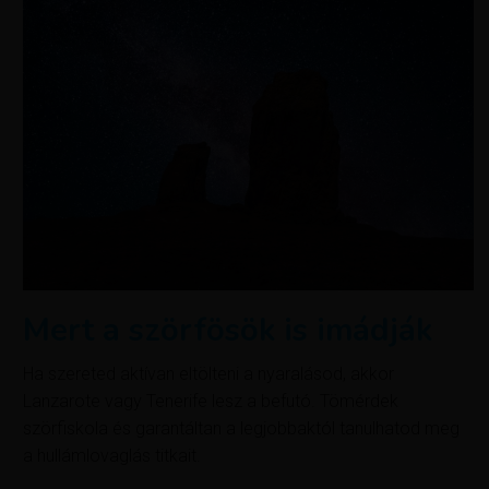
Mert a szörfösök is imádják
Ha szereted aktívan eltölteni a nyaralásod, akkor
Lanzarote vagy Tenerife lesz a befutó. Tömérdek
szörfiskola és garantáltan a legjobbaktól tanulhatod meg
a hullámlovaglás titkait.