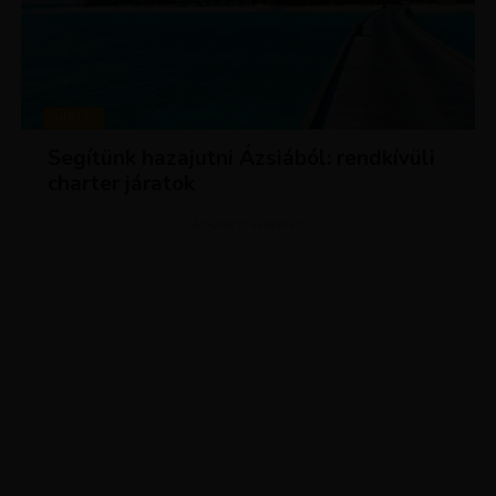
HÍREK
Segítünk hazajutni Ázsiából: rendkívüli
charter járatok
ADVERTISEMENT