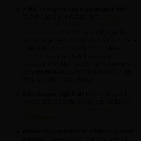
7 000 Ft engedmény repülőjegyeinkből
-
Töltsd le az új alkalmazásunkat
(androidos
okostelefonnal és iPhone-nal egyaránt
kompatibilis).
. Válaszd ki a repülőjegyed az
akciós repjegyek kínálatából vagy kattints át a
foglalásra közvetlenül valamelyik cikkből –
természetesen az alkalmazásunkon
keresztül. A foglalás fizetés lépésben másold
be a
SPOROLJ
kedvezménykódot, és 7 000
Ft-tal olcsóbban foglalhatsz!
A bookingon foglalnál?
Most akár 50%-kal
kevesebbet is fizethetsz egy-egy szállásért
Csak kattints és keress rá az adott
célállomásra.
Autóbusz a reptérre? Mi a Flixbus járatait
ajánljuk!
ingyenes Wi-Fi, légkondi, megálló