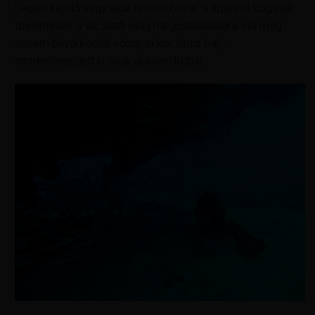
Legyél kezdő vagy akár rutinos búvár, a spanyol szigetek
tökéletesek a víz alatti világ megcsodálására. Ha még
sosem búvárkodtál volna, akkor sincs baj –
snorkellingezést is csak ajánlani tudjuk.