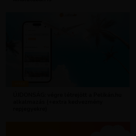
HÍREK
ÚJDONSÁG: végre létrejött a Pelikán.hu
alkalmazás (+extra kedvezmény
repjegyekre)