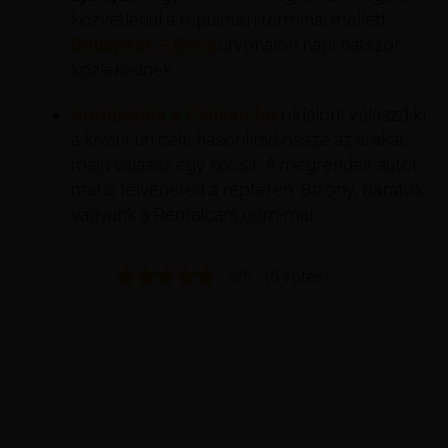
közvetlenül a repülőtéri terminál mellett.
Budapest – Bécs
útvonalon napi hatszor
közlekednek.
Autóbérlés a Pelikan.hu
oldalon! Válaszd ki
a kívánt úti célt, hasonlítsd össze az árakat,
majd válassz egy kocsit. A megrendelt autót
máris felveheted a reptéren. Bizony, barátok
vagyunk a Rentalcars.com-mal.
5/5 - (5 votes)