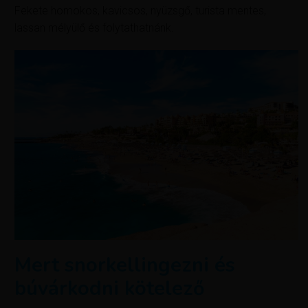
Fekete homokos, kavicsos, nyüzsgő, turista mentes,
lassan mélyülő és folytathatnánk.
Mert snorkellingezni és
búvárkodni kötelező