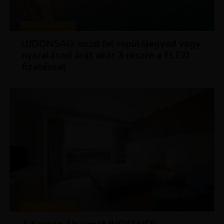
KEDVEZMÉNYEK
ÚJDONSÁG: oszd fel repülőjegyed vagy
nyaralásod árát akár 3 részre a FLEXI
fizetéssel
KEDVEZMÉNYEK