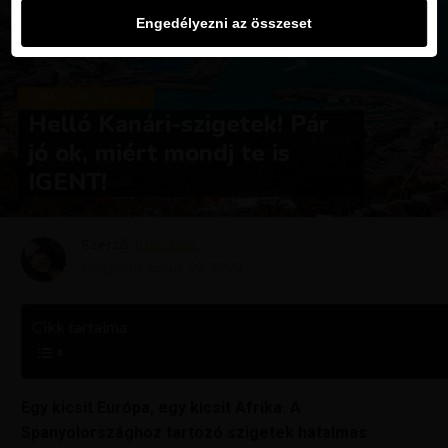
Engedélyezni az összeset
KIRÁLY REPJEGYEK
Helló Kanári-szigetek! Pár
jó ok, miért mondj te is
IGENT!
Szerző
Krisztína
Megjelent
június 23, 2022
Cikk tartalma
Egy kicsit Európa, egy kicsit Afrika. A
Spanyolországhoz tartozó szigetek hatalmas