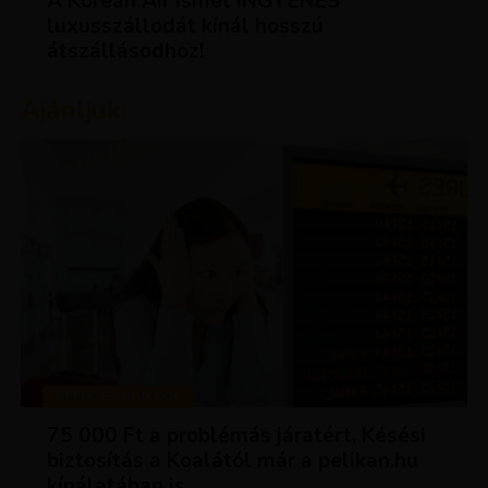
A Korean Air ismét INGYENES
luxusszállodát kínál hosszú
átszállásodhoz!
Ajánljuk:
TIPPEK ÉS TRÜKKÖK
75 000 Ft a problémás járatért. Késési
biztosítás a Koalától már a pelikan.hu
kínálatában is