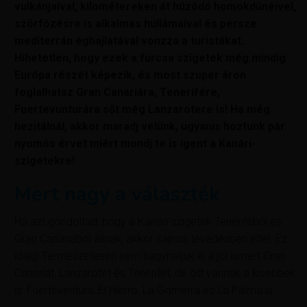
vulkánjaival, kilométereken át húzódó homokdűnéivel,
szörfözésre is alkalmas hullámaival és persze
mediterrán éghajlatával vonzza a turistákat.
Hihetetlen, hogy ezek a furcsa szigetek még mindig
Európa részét képezik, és most szuper áron
foglalhatsz Gran Canariára, Tenerifére,
Fuertevunturára sőt még Lanzarotere is! Ha még
hezitálnál, akkor maradj velünk, ugyanis hoztunk pár
nyomós érvet miért mondj te is igent a Kanári-
szigetekre!
Mert nagy a választék
Ha azt gondoltad, hogy a Kanári-szigetek Teneriféből és
Gran Canariából állnak, akkor sajnos tévedésben éltél. Ez
idáig! Természetesen nem hagyhatjuk ki a jól ismert Gran
Canariát, Lanzarotet és Tenerifét, de ott vannak a kisebbek
is: Fuerteventura, El Hierro, La Gomerra és La Palma is.