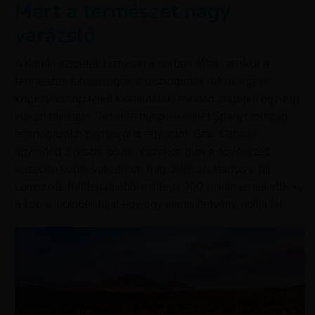
Mert a természet nagy
varázsló
A Kanári-szigetek biztosan a sorban álltak, amikor a
természeti furcsaságokat osztogatták. Mivel egy ún.
köpenyoszlop felett keletkeztek, minden szigeten egy-egy
vulkán található. Tenerife büszkélkedhet Spanyolország
legmagasabb pontjával is egyaránt. Gran Canaria
úgymond 3 részre oszlik, északon buja a növényzet,
közepén kopár vulkanikus, míg délen sivatagos a táj.
Lanzarote földfelszínéből mintegy 300 vulkán emelkedik ki,
a kopár, holdbéli tájat egy-egy citrusültetvény vidítja fel.