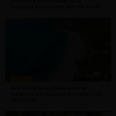
Bangkok a főszezonban! Retúr
repjegyek Budapestről 209 900 Ft-tól
UTAZÁSOK
NAP AJÁNLATA: Utazás a görög
Kalamata-ba, tengerparti hotellel 128
900 Ft-tól