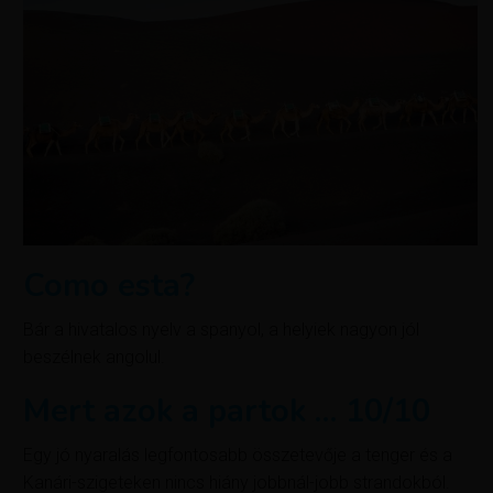
Como esta?
Bár a hivatalos nyelv a spanyol, a helyiek nagyon jól
beszélnek angolul.
Mert azok a partok … 10/10
Egy jó nyaralás legfontosabb összetevője a tenger és a
Kanári-szigeteken nincs hiány jobbnál-jobb strandokból.