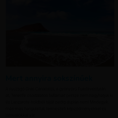
Mert annyira sokszínűek
A nyüzsgő Gran Canariatól, a gyönyörű Fuerteventurán
át, Tenerife csodálatos hullámait persze nem hagyhatjuk ki
és Lanzarote holdbéli táját pedig duplán nem! Mindegyik
más-más hangulattal, természeti képződményekkel és
látnivalókkal vár.