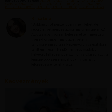
KAPCSOLÓDÓ TÉMÁK:
AKCIOS REPJEGY TENERIFE
,
FEATURED
,
GRAN
CANARIA
,
KANÁRI-SZIGETEK
,
LANZAROTE
,
REPJEGY GRAN CANARIARA
,
REPJEGY LANZAROTE
,
TENERIFE
,
TENERIFE REPJEGY
,
TENERIFE UTAZAS
Krisztína
"Boldogságot pénzért venni nem lehet, de
repülőjegyet igen, és az már majdnem ugyanaz."
Az utazásba gyorsan beleszerettem, még talán
gyerekkoromban, majd az egyetemi
tanulmányaim során a Repjegykirály csapatában
találtam magam. Ha időm engedi, imádok új
helyeket felfedezni, de számomra Olaszország a
legnagyobb szerelem, ahova mindig nagy
lelkesedéssel térek vissza.
Kedvezmények