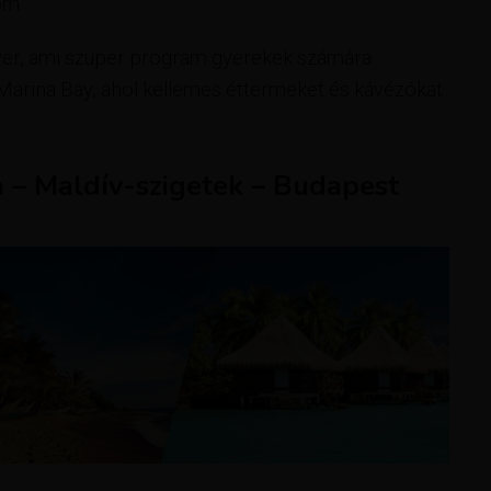
om.
yer, ami szuper program gyerekek számára
a Marina Bay, ahol kellemes éttermeket és kávézókat
a – Maldív-szigetek – Budapest