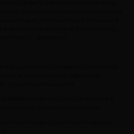
ban, tetszőleges Srí Lankai kinttartózkodás és egy
ztott oda út időpontja a Budapest-Dubaj út időpontja.
ppal később pedig indul tovább a járat Srí Lankára. A
járat indulásának időpontja. Itt 5 napot tölthetsz,
ratod Male-ból – Budapestre).
 itt jársz, mindenképp látogass el a Wild Wadi vízi
rezni. Az előbb említett vízi vidámparknál
t rajtad áll melyiket választod.
zág legkellemesebb városának számít. Ha már itt
tetvényekre és a csodás tengerpartjaira is.
, a pihenés mekkája. Gyönyörű partok, egzotikus
nak.