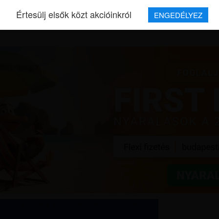
Értesülj elsők közt akcióinkról
ENGEDÉLYEZ
REPJEGYEK
MAGAZIN
UTAZÁSOK
HÍREK
RÓLUNK