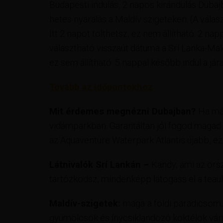
Budapesti indulás, 2 napos kirándulás Dubaj
hetes nyaralás a Maldív szigeteken. (A válas
Itt 2 napot tölthetsz, ez nem állítható. 2 na
választható visszaút dátuma a Srí Lanka-Male 
ez sem állítható. 5 nappal később indul a já
Tovább az időpontokhoz
Mit érdemes megnézni Dubajban?
Ha már
vidámparkban. Garantáltan jól fogod magad é
az Aquaventure Waterpark Atlantis újabb, ezér
Látnivalók Srí Lankán –
Kandy, ami az ors
tartózkodsz, mindenképp látogass el a teaül
Maldív-szigetek:
maga
a földi paradicsom
gyümölcsök és ínycsiklandozó koktélok vár