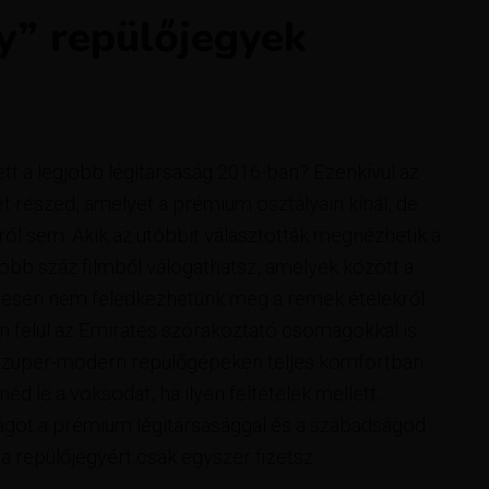
ty” repülőjegyek
ett a legjobb légitársaság 2016-ban? Ezenkívül az
t részed, amelyet a prémium osztályain kínál, de
ról sem. Akik az utóbbit választották megnézhetik a
bb száz filmből válogathatsz, amelyek között a
etesen nem feledkezhetünk meg a remek ételekről
en felül az Emirates szórakoztató csomagokkal is
 a szuper-modern repülőgépeken teljes komfortban
néd le a voksodat, ha ilyen feltételek mellett,
ilágot a prémium légitársasággal és a szabadságod
a repülőjegyért csak egyszer fizetsz.