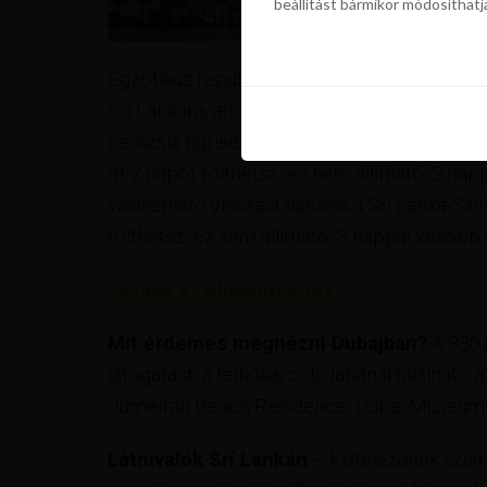
beállítást bármikor módosíthatj
szükségünk a sütik használatáho
beállítást bármikor módosíthatj
Egzotikus repülőjegy elérhető áron. Repülj 
Srí Lankára, ahol már te döntöd el mennyit sz
be Ázsia tigrisében, Szingapúrban. (A válasz
Itt 2 napot tölthetsz, ez nem állítható. 2 na
választható visszaút dátuma a Srí Lanka-Szin
tölthetsz, ez sem állítható. 3 nappal később
Tovább az időpontokhoz
Mit érdemes megnézni Dubajban?
A 830 
látogatást, a felhőkarcoló lábánál található
Jumeirah Beach Residence, Dubai Museum 
Látnivalók Srí Lankán
– Kötelezőnek számí