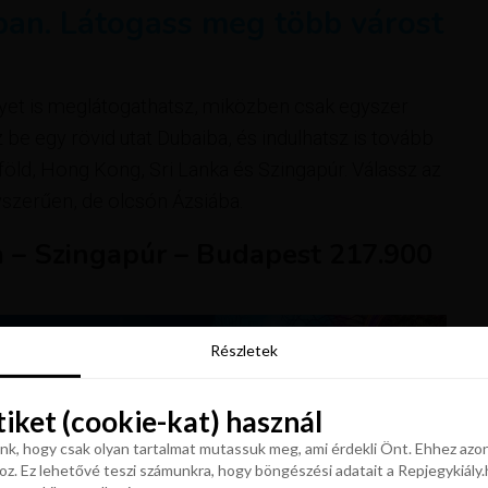
ban. Látogass meg több várost
lyet is meglátogathatsz, miközben csak egyszer
z be egy rövid utat Dubaiba, és indulhatsz is tovább
aiföld, Hong Kong, Sri Lanka és Szingapúr. Válassz az
gyszerűen, de olcsón Ázsiába.
a – Szingapúr – Budapest 217.900
Részletek
Részletek
tiket (cookie-kat) használ
tiket (cookie-kat) használ
k, hogy csak olyan tartalmat mutassuk meg, ami érdekli Önt. Ehhez azon
z. Ez lehetővé teszi számunkra, hogy böngészési adatait a Repjegykiály.h
k, hogy csak olyan tartalmat mutassuk meg, ami érdekli Önt. Ehhez azon