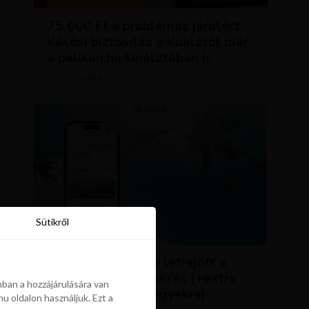
TIPPEK ÉS TRÜKKÖK
75 000 Ft a problémás járatért.
Késési biztosítás a Koalától már
a pelikan.hu kínálatában is
LUJZA
ÁPRILIS 23, 2024
SZERZŐ
Sütikről
Sütikről
HÍREK
ÚJDONSÁG: végre létrejött a
Pelikán.hu alkalmazás (+extra
ban a hozzájárulására van
kedvezmény repjegyekre)
u oldalon használjuk. Ezt a
ban a hozzájárulására van