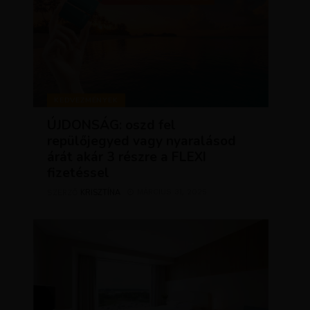
KEDVEZMÉNYEK
ÚJDONSÁG: oszd fel
repülőjegyed vagy nyaralásod
árát akár 3 részre a FLEXI
fizetéssel
KRISZTÍNA
MÁRCIUS 31, 2025
SZERZŐ