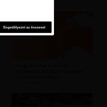
KRISZTÍNA
MÁRCIUS 11, 2024
SZERZŐ
u oldalon használjuk. Ezt a
Engedélyezni az összeset
Engedélyezni az összeset
HÍREK
Megváltoztak a terveid?
Módosítsd repjegyed legújabb
szolgáltatásunkkal
KRISZTÍNA
AUGUSZTUS 2, 2023
SZERZŐ