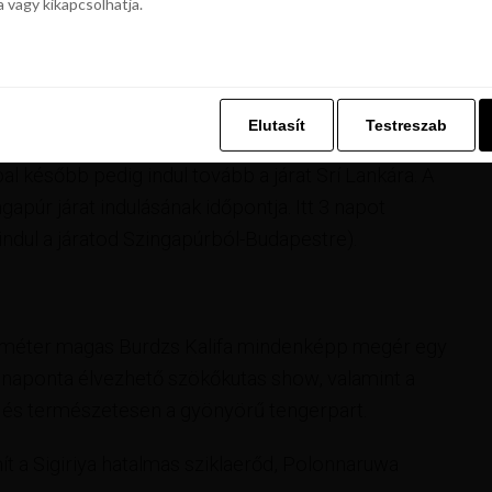
a vagy kikapcsolhatja.
z. Ez lehetővé teszi számunkra, hogy böngészési adatait a Repjegykiály.h
a vagy kikapcsolhatja.
Budapestről Dubajba, ahol 2 napot tölthetsz, majd
eretnél lenni, a visszaúton pedig 3 napot állítottunk
Elutasít
Testreszab
Elutasít
Testreszab
tott oda út időpontja a Budapest-Dubaj út időpontja.
ppal később pedig indul tovább a járat Srí Lankára. A
gapúr járat indulásának időpontja. Itt 3 napot
 indul a járatod Szingapúrból-Budapestre).
méter magas Burdzs Kalifa mindenképp megér egy
 a naponta élvezhető szökőkutas show, valamint a
és természetesen a gyönyörű tengerpart.
t a Sigiriya hatalmas sziklaerőd, Polonnaruwa