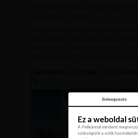
Három célállomás egy ár
Emirates-szel
Hála az Emirates légitársaságnak három he
fizetsz a jegyért. Repülj Budapestről, tervez
az egzotikus úti célok felé, mint például Th
akciós „multi-city” repjegyekből és utazz e
Budapest – Dubaj – Srí Lank
Ft
Beleegyezés
Beleegyezés
Ez a weboldal sü
Ez a weboldal sü
A Pelikánnál mindent megteszün
szükségünk a sütik használatáho
A Pelikánnál mindent megteszün