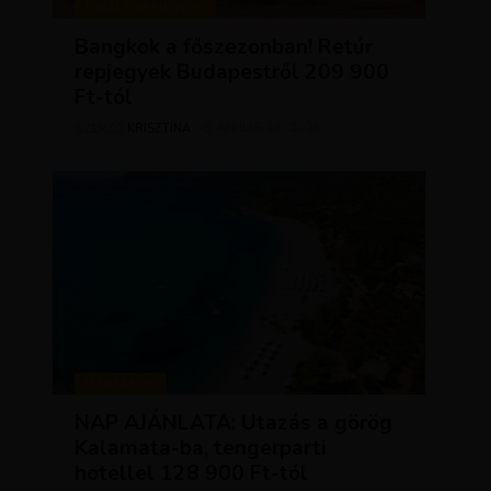
KIRÁLY REPJEGYEK
Bangkok a főszezonban! Retúr
repjegyek Budapestről 209 900
Ft-tól
KRISZTÍNA
ÁPRILIS 28, 2026
SZERZŐ
UTAZÁSOK
NAP AJÁNLATA: Utazás a görög
Kalamata-ba, tengerparti
hotellel 128 900 Ft-tól