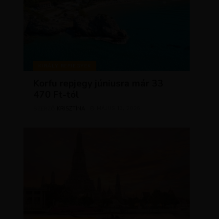
KIRÁLY REPJEGYEK
Korfu repjegy júniusra már 33
470 Ft-tól
KRISZTÍNA
MÁJUS 13, 2026
SZERZŐ