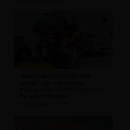
Kedvezmények
KEDVEZMÉNYEK
Járatkésési biztosítás, flexi
fizetés vagy extra kredit
repjegyedhez? Ezért érdemes a
Pelikánon foglalni
KRISZTÍNA
ÁPRILIS 16, 2025
SZERZŐ