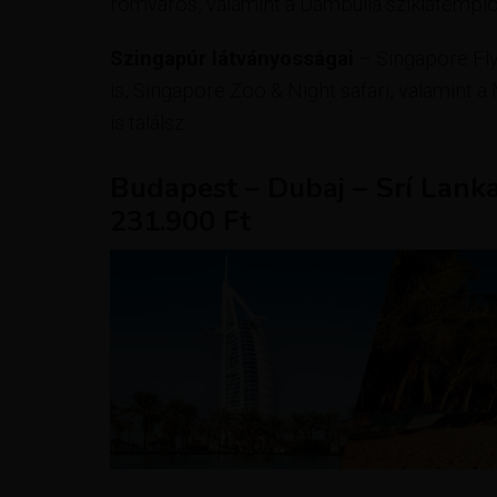
romváros, valamint a Dambulla sziklatempl
Szingapúr látványosságai
– Singapore Fl
is, Singapore Zoo & Night safari, valamint 
is találsz.
Budapest – Dubaj – Srí Lank
231.900 Ft