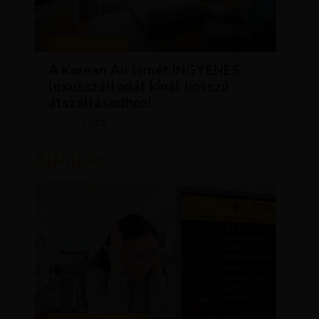
KEDVEZMÉNYEK
A Korean Air ismét INGYENES
luxusszállodát kínál hosszú
átszállásodhoz!
LUJZA
NOVEMBER 20, 2023
SZERZŐ
Ajánljuk: