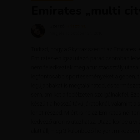
Emirates „multi ci
Szerző
Krisztína
Megjelent
október 21, 2016
Tudtad, hogy a Skytrax szerint az Emirates l
Emirates-en igazi utazó paradicsomban lehe
nem feledkeztek meg a turistaosztály utasai
legfontosabb sporteseményeket a gépen, tö
legújabbakat is megtalálhatod, és termész
sem, amiket a fedélzeten szolgálnak fel. Ez
készült a hosszú távú járatoknál, valamint
lehet részed. Miért is ne az Emirates-nél ten
kedvező áron is utazhatsz. Utazd körbe a v
alatt állj meg 3 különböző helyen, miközben 